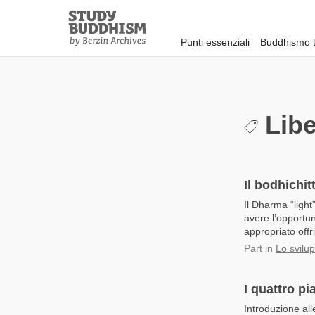
Close
Study
Buddhism
Punti essenziali
Buddhismo t
Home
Libe
Il bodhichit
Il Dharma “light
avere l’opportun
appropriato offr
Part
in
Lo svilup
I quattro pi
Introduzione all