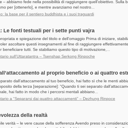
e – abbiamo fede nella possibilità di raggiungere quell’obiettivo. Sulla 
amo per [ottenerlo], e mentre avanziamo nel nostro...
mo: la base per il sentiero buddhista e i suoi traguardi
: Le fonti testuali per i sette punti vajra
opriata e spiegazione del titolo e dell’omaggio Prima di iniziare, stabil
oler ascoltare questi insegnamenti al fine di raggiungere effettivamente 
r beneficiare tutti. Se stabiliamo questo tipo di motivazione,...
rio sull’Uttaratantra – Tsenshap Serkong Rinpoche
all’attaccamento al proprio beneficio o ai quattro es
parato dall’attaccamento al tuo beneficio, hai fatto sì che le menti abbi
posito della terza [separazione]: “Quando ti sei separato dall’attaccam
ale, hai fatto in modo che i percorsi mentali abbiano...
rio a “Separarsi dai quattro attaccamenti” – Dezhung Rinpoce
volezza della realtà
le verità – le vere cause della sofferenza Avendo preso in considerazi