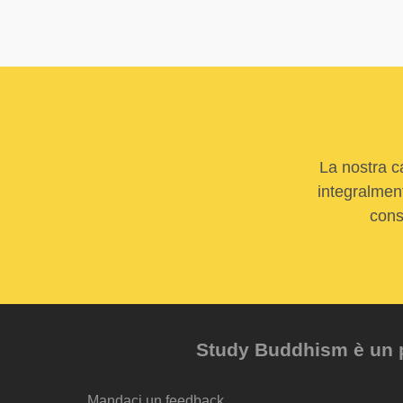
La nostra c
integralment
cons
Study Buddhism è un pr
Mandaci un feedback