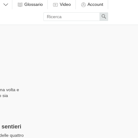
Glossario
Video
Account
Enter
Search
search
term
una volta e
o sia
 sentieri
delle quattro