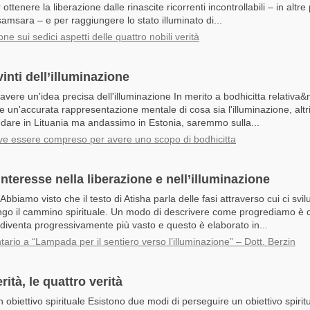
r ottenere la liberazione dalle rinascite ricorrenti incontrollabili – in altre
samsara – e per raggiungere lo stato illuminato di...
ne sui sedici aspetti delle quattro nobili verità
inti dell’illuminazione
avere un'idea precisa dell'illuminazione In merito a bodhicitta relativa
e un'accurata rappresentazione mentale di cosa sia l'illuminazione, alt
dare in Lituania ma andassimo in Estonia, saremmo sulla...
e essere compreso per avere uno scopo di bodhicitta
nteresse nella liberazione e nell’illuminazione
Abbiamo visto che il testo di Atisha parla delle fasi attraverso cui ci sv
go il cammino spirituale. Un modo di descrivere come progrediamo è c
 diventa progressivamente più vasto e questo è elaborato in...
rio a “Lampada per il sentiero verso l’illuminazione” – Dott. Berzin
rità, le quattro verità
 obiettivo spirituale Esistono due modi di perseguire un obiettivo spirit