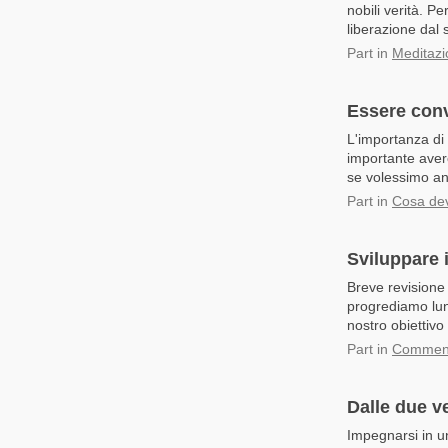
nobili verità. Pe
liberazione dal 
Part
in
Meditazio
Essere conv
L'importanza di 
importante aver
se volessimo an
Part
in
Cosa dev
Sviluppare i
Breve revisione 
progrediamo lun
nostro obiettivo
Part
in
Commenta
Dalle due ve
Impegnarsi in un