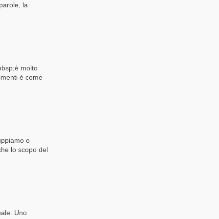
 parole, la
&nbsp;è molto
rimenti è come
iluppiamo o
he lo scopo del
uale: Uno