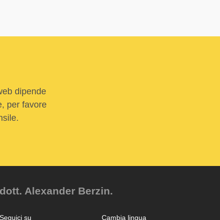
 web dipende
e, per favore
sile.
dott. Alexander Berzin.
Seguici su
Cambia lingua