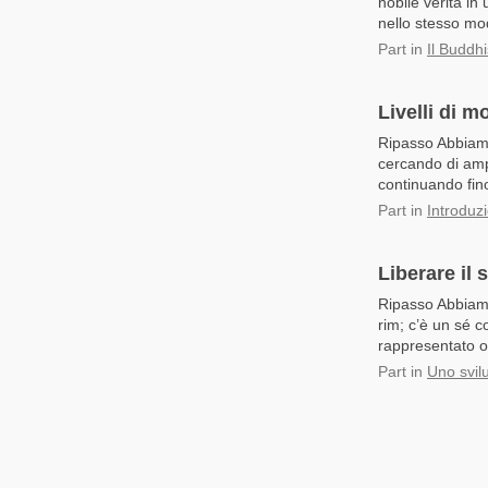
nobile verità in
nello stesso mod
Part
in
Il Buddhi
Livelli di 
Ripasso Abbiamo 
cercando di ampl
continuando fino
Part
in
Introduz
Liberare il 
Ripasso Abbiamo
rim; c’è un sé 
rappresentato o
Part
in
Uno svilu