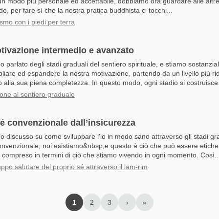
 un modo più personale ed accettabile, dobbiamo ora guardare alle altre t
o, per fare sì che la nostra pratica buddhista ci tocchi...
smo con i piedi per terra
motivazione intermedio e avanzato
parlato degli stadi graduali del sentiero spirituale, e stiamo sostanzi
iare ed espandere la nostra motivazione, partendo da un livello più ri
 alla sua piena completezza. In questo modo, ogni stadio si costruisce.
ione al sentiero graduale
sé convenzionale dall’insicurezza
 discusso su come sviluppare l'io in modo sano attraverso gli stadi gr
convenzionale, noi esistiamo&nbsp;e questo è ciò che può essere etichet
 compreso in termini di ciò che stiamo vivendo in ogni momento. Così..
ppo salutare del proprio sé attraverso il lam-rim
1
2
3
›
»