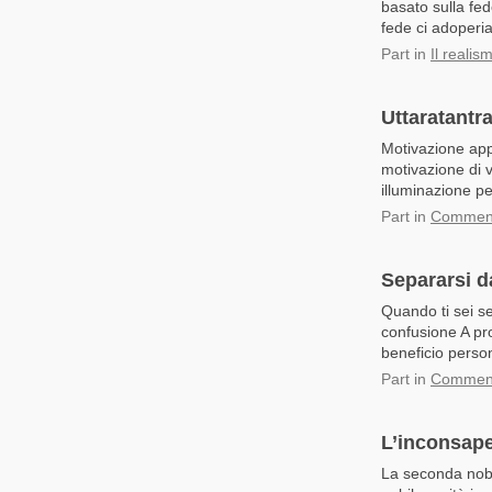
basato sulla fed
fede ci adoperi
Part
in
Il realis
Uttaratantra
Motivazione appr
motivazione di v
illuminazione pe
Part
in
Commenta
Separarsi d
Quando ti sei se
confusione A pro
beneficio person
Part
in
Commenta
L’inconsape
La seconda nobi