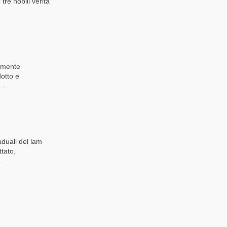
re nobili verità
almente
dotto e
..
aduali del lam
tato,
.