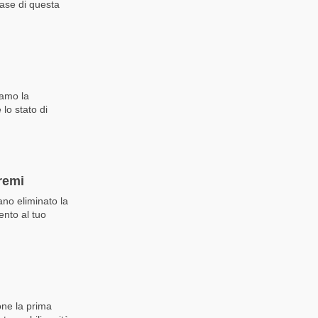
base di questa
iamo la
lo stato di
tremi
ano eliminato la
ento al tuo
one la prima