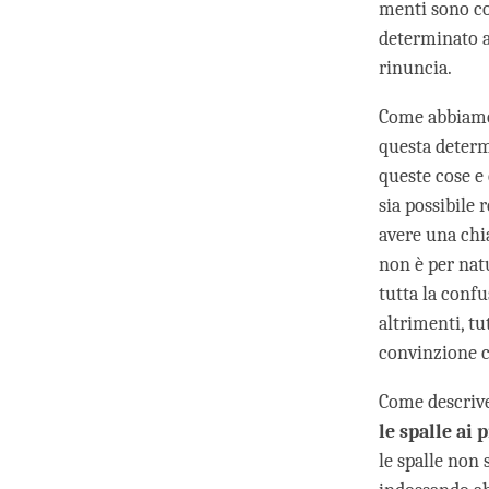
menti sono co
determinato a 
rinuncia.
Come abbiamo 
questa determi
queste cose e
sia possibile
avere una chi
non è per nat
tutta la confu
altrimenti, t
convinzione ch
Come descrive
le spalle ai 
le spalle non