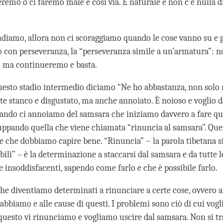
remo o ci faremo male e così via. È naturale e non c’è nulla d
.
diamo, allora non ci scoraggiamo quando le cose vanno su e 
con perseveranza, la “perseveranza simile a un’armatura”: n
 ma continueremo e basta.
questo stadio intermedio diciamo “Ne ho abbastanza, non solo
 stanco e disgustato, ma anche annoiato. È noioso e voglio 
uando ci annoiamo del samsara che iniziamo davvero a fare qu
luppando quella che viene chiamata “rinuncia al samsara”. Que
le che dobbiamo capire bene. “Rinuncia” − la parola tibetana s
bili” – è la determinazione a staccarsi dal samsara e da tutte l
e insoddisfacenti, sapendo come farlo e che è possibile farlo.
che diventiamo determinati a rinunciare a certe cose, ovvero a
abbiamo e alle cause di questi. I problemi sono ciò di cui vog
 questo vi rinunciamo e vogliamo uscire dal samsara. Non si tr