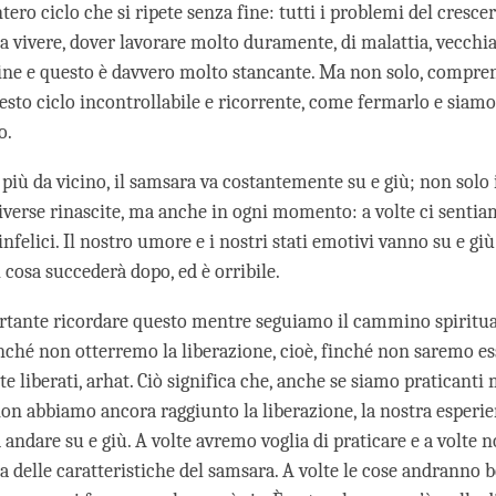
ntero ciclo che si ripete senza fine: tutti i problemi del crescer
a vivere, dover lavorare molto duramente, di malattia, vecchia
fine e questo è davvero molto stancante. Ma non solo, compr
esto ciclo incontrollabile e ricorrente, come fermarlo e siamo
o.
più da vicino, il samsara va costantemente su e giù; non solo 
iverse rinascite, ma anche in ogni momento: a volte ci sentiamo
felici. Il nostro umore e i nostri stati emotivi vanno su e gi
cosa succederà dopo, ed è orribile.
tante ricordare questo mentre seguiamo il cammino spiritua
nché non otterremo la liberazione, cioè, finché non saremo es
 liberati, arhat. Ciò significa che, anche se siamo praticanti
on abbiamo ancora raggiunto la liberazione, la nostra esperi
andare su e giù. A volte avremo voglia di praticare e a volte n
a delle caratteristiche del samsara. A volte le cose andranno b