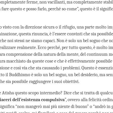
mpletamente ferme, non vacillanti, ma completamente stabil
fare questo e posso farlo, perché so come”, questo è il signifi
visto con la direzione sicura o il rifugio, una parte molto im
nazione, questa rinuncia, è l’essere convinti che sia possibile
 che noi stessi ne siamo capaci. Non è solo un bel sogno che 
 realizzare realmente. Ecco perché, per tutto questo, è molto i
ara comprensione della natura della mente, del continuum m
ura macchiato da queste cose e che è effettivamente possibile
sione e così via che sta causando i problemi. Questo è essenzia
utto il Buddhismo è solo un bel sogno, un bel desiderio, ma se
e sia possibile raggiungere i suoi obiettivi.
 Atisha questo scopo intermedio? Dice che si tratta di qualcu
piaceri dell’esistenza compulsiva
”, ovvero alla felicità ordin
 significa “non mangerò mai più niente di buono” o “andrò in g