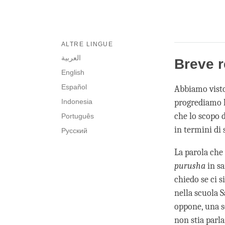
ALTRE LINGUE
العربية
Breve r
English
Español
Abbiamo visto 
Indonesia
progrediamo l
che lo scopo 
Português
in termini di 
Русский
La parola che 
purusha
in sa
chiedo se ci 
nella scuola S
oppone, una s
non stia parl