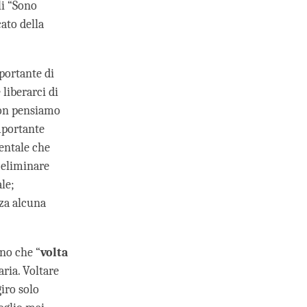
i “Sono
cato della
portante di
 liberarci di
non pensiamo
mportante
entale che
 eliminare
le;
nza alcuna
no che “
volta
aria. Voltare
iro solo