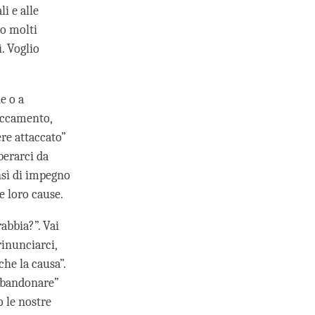
i e alle
o molti
. Voglio
e o a
taccamento,
re attaccato”
berarci da
nsì di impegno
e loro cause.
abbia?”. Vai
rinunciarci,
che la causa”.
abbandonare”
o le nostre