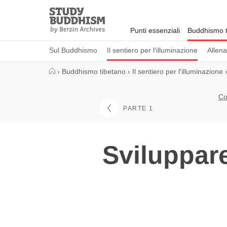
Close
Study
Buddhism
Punti essenziali
Buddhismo t
Home
Sul Buddhismo
Il sentiero per l'illuminazione
Allen
›
Buddhismo tibetano
›
Il sentiero per l'illuminazione
Co
PARTE 1
Sviluppare