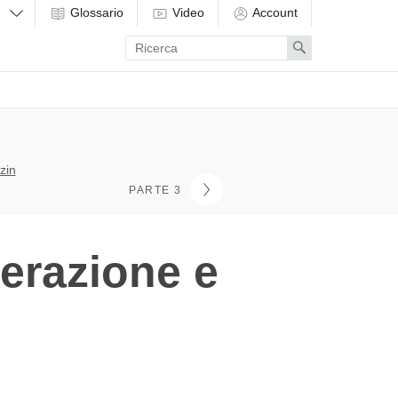
Glossario
Video
Account
Enter
Search
search
term
zin
PARTE 3
berazione e