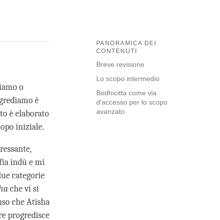
PANORAMICA DEI
CONTENUTI
Breve revisione
Lo scopo intermedio
piamo o
Bodhicitta come via
ogrediamo è
d’accesso per lo scopo
avanzato
to è elaborato
copo iniziale.
eressante,
fia indù e mi
due categorie
ha
che vi si
nso che Atisha
re progredisce