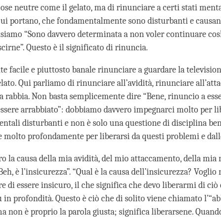
ose neutre come il gelato, ma di rinunciare a certi stati mental
cui portano, che fondamentalmente sono disturbanti e causan
siamo “Sono davvero determinata a non voler continuare così
irne”. Questo è il significato di rinuncia.
e facile e piuttosto banale rinunciare a guardare la television
lato. Qui parliamo di rinunciare all’avidità, rinunciare all’at
la rabbia. Non basta semplicemente dire “Bene, rinuncio a esse
essere arrabbiato”: dobbiamo davvero impegnarci molto per li
entali disturbanti e non è solo una questione di disciplina be
e molto profondamente per liberarsi da questi problemi e dall
o la causa della mia avidità, del mio attaccamento, della mia r
Beh, è l’insicurezza”. “Qual è la causa dell’insicurezza? Voglio 
e di essere insicuro, il che significa che devo liberarmi di ciò 
ù in profondità. Questo è ciò che di solito viene chiamato l’“
a non è proprio la parola giusta; significa liberarsene. Quand