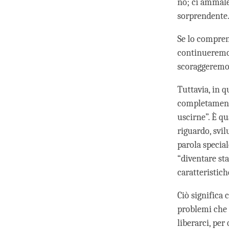
no; ci ammale
sorprendente
Se lo compren
continueremo 
scoraggeremo
Tuttavia, in 
completamente
uscirne”. È q
riguardo, svi
parola specia
“diventare sta
caratteristich
Ciò significa 
problemi che 
liberarci, per