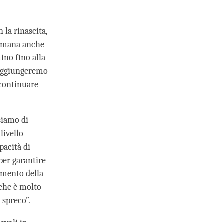
n la rinascita,
 umana anche
ino fino alla
raggiungeremo
 continuare
siamo di
livello
pacità di
per garantire
omento della
 che è molto
 spreco”.