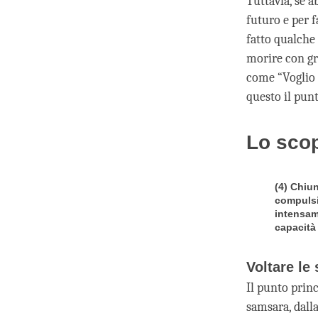
Tuttavia, se a
futuro e per f
fatto qualche 
morire con gr
come “Voglio r
questo il punt
Lo sco
(4) Chiun
compulsi
intensam
capacità 
Voltare le
Il punto prin
samsara, dall