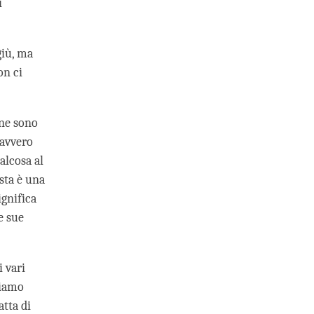
i
giù, ma
on ci
 ne sono
davvero
alcosa al
sta è una
ignifica
e sue
i vari
liamo
atta di