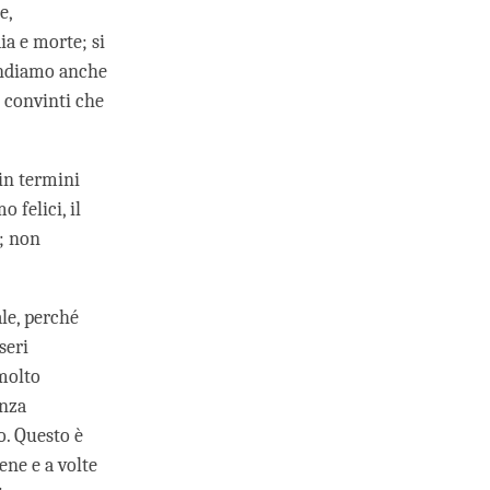
e,
ia e morte; si
endiamo anche
 convinti che
in termini
 felici, il
ù; non
le, perché
seri
 molto
enza
o. Questo è
ene e a volte