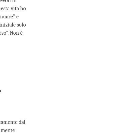
evoli in
uesta vita ho
inuare” e
niziale solo
oso”. Non è
a
etamente dal
tamente