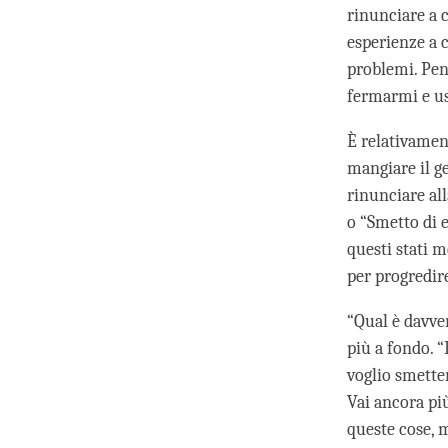
rinunciare a c
esperienze a 
problemi. Pen
fermarmi e usc
È relativament
mangiare il ge
rinunciare al
o “Smetto di 
questi stati m
per progredir
“Qual è davver
più a fondo. “
voglio smetter
Vai ancora pi
queste cose, m