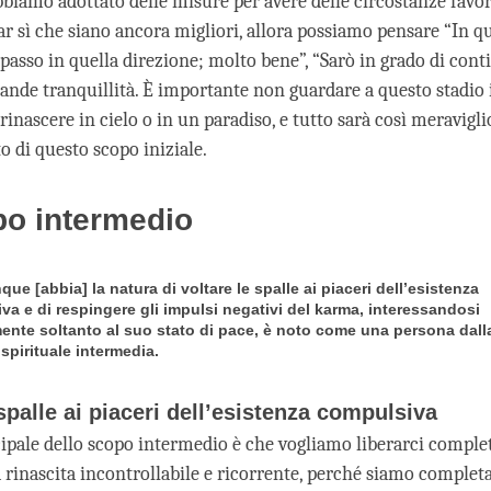
bbiamo adottato delle misure per avere delle circostanze favor
ar sì che siano ancora migliori, allora possiamo pensare “In q
passo in quella direzione; molto bene”, “Sarò in grado di cont
ande tranquillità. È importante non guardare a questo stadio i
inascere in cielo o in un paradiso, e tutto sarà così meravigli
o di questo scopo iniziale.
po intermedio
que [abbia] la natura di voltare le spalle ai piaceri dell’esistenza
va e di respingere gli impulsi negativi del karma, interessandosi
ente soltanto al suo stato di pace, è noto come una persona dall
spirituale intermedia.
 spalle ai piaceri dell’esistenza compulsiva
cipale dello scopo intermedio è che vogliamo liberarci compl
a rinascita incontrollabile e ricorrente, perché siamo comple