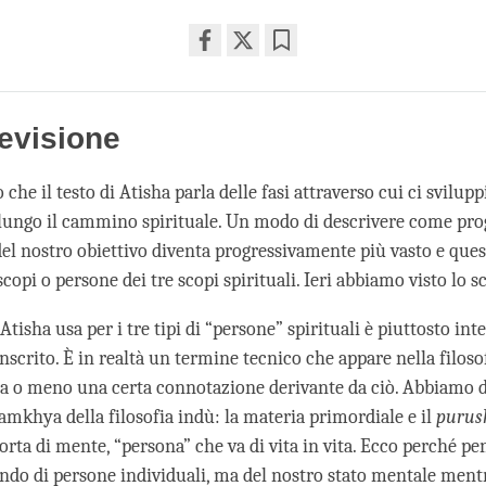
Share
Bookmark
on
facebook
evisione
che il testo di Atisha parla delle fasi attraverso cui ci svilup
ungo il cammino spirituale. Un modo di descrivere come pr
del nostro obiettivo diventa progressivamente più vasto e ques
scopi o persone dei tre scopi spirituali. Ieri abbiamo visto lo s
Atisha usa per i tre tipi di “persone” spirituali è piuttosto int
nscrito. È in realtà un termine tecnico che appare nella filoso
sia o meno una certa connotazione derivante da ciò. Abbiamo 
amkhya della filosofia indù: la materia primordiale e il
purus
orta di mente, “persona” che va di vita in vita. Ecco perché pe
ando di persone individuali, ma del nostro stato mentale ment