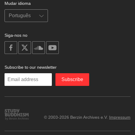
Mudar idioma
Siga-nos no
on
on
on
on
facebook
X
soundcloud
youtube
Subscribe to our newsletter
Enter
Subscribe
your
email
Study
© 2003-2026 Berzin Archives e.V.
Impressum
Buddhism
Home