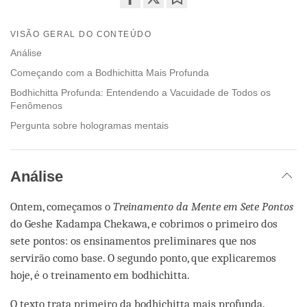
Share
Bookmark
on
VISÃO GERAL DO CONTEÚDO
facebook
Análise
Começando com a Bodhichitta Mais Profunda
Bodhichitta Profunda: Entendendo a Vacuidade de Todos os
Fenômenos
Pergunta sobre hologramas mentais
Análise
Ontem, começamos o
Treinamento da Mente em Sete Pontos
do Geshe Kadampa Chekawa, e cobrimos o primeiro dos
sete pontos: os ensinamentos preliminares que nos
servirão como base. O segundo ponto, que explicaremos
hoje, é o treinamento em bodhichitta.
O texto trata primeiro da bodhichitta mais profunda.