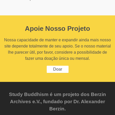
Apoie Nosso Projeto
Nossa capacidade de manter e expandir ainda mais nosso
site depende totalmente de seu apoio. Se o nosso material
lhe parecer útil, por favor, considere a possibilidade de
fazer uma doação única ou mensal.
Doar
Study Buddhism é um projeto dos Berzin
Archives e.V., fundado por Dr. Alexander
Berzin.