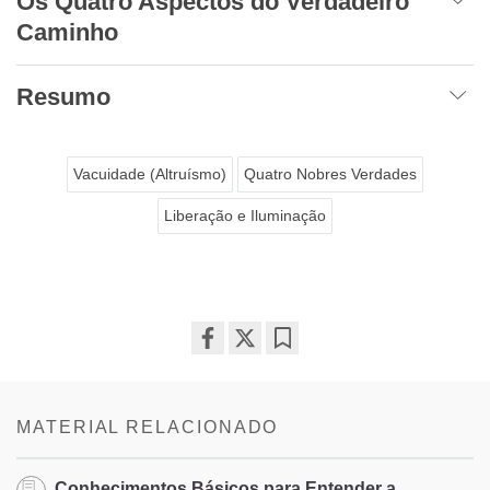
Os Quatro Aspectos do Verdadeiro
Caminho
Resumo
Vacuidade (Altruísmo)
Quatro Nobres Verdades
Liberação e Iluminação
Share
Bookmark
on
facebook
MATERIAL RELACIONADO
Conhecimentos Básicos para Entender a