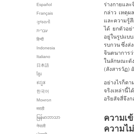
ร่างกายและจิ
Español
กล่าว เหตุผล
Français
และความรู้สึก
ગુજરાતી
ได้ ยกตัวอย่
อยู่ในรูปแบบ
हिन्दी
รบกวน ซึ่งส่
Indonesia
จินตนาการว่า
Italiano
ในลักษณะดังก
日本語
(สังสารวัฏ) 
ខ្មែរ
อย่างไรก็ตา
ಕನ್ನಡ
จริงเหล่านี้ไ
한국어
อริยสัจสี่จึง
Монгол
मराठी
ความเข้า
မြန်မာဘာသာ
नेपाली
ความไม่