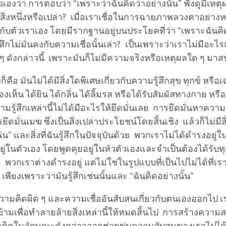
เองว่า การตอบว่า “เพราะว่าฉันคิดว่าอย่างนั้น” ฟังดูมีเห
ใดสิ่งหนึ่งหรือเปล่า? เมื่อเราเชื่อในการฉายภาพลวงตาอย่างห
ยวกับตัวเราเอง โดยมีรากฐานอยู่บนประโยคที่ว่า “เพราะฉันคิด
้สึกไม่มั่นคงกับความเชื่อนั้นเล่า? เป็นเพราะว่าเราไม่มีอะ
 ๆ ดังกล่าวนี้ เพราะมันก็ไม่มีความจริงหรือเหตุผลใด ๆ มาส
็คือ มันไม่ได้มีสิ่งใดพิเศษเกี่ยวกับความรู้สึกสุข ทุกข์ หรือเ
ห็น ได้ยิน ได้กลิ่น ได้ลิ้มรส หรือได้รับสัมผัสทางกาย หร
รู้สึกเหล่านี้ไม่ได้มีอะไรให้ยึดมั่นเลย การยึดมั่นหาความรู้
ึดมั่นเมฆ ซึ่งเป็นสิ่งเปล่าประโยชน์โดยสิ้นเชิง แล้วก็ไม่มีส
วฉัน” และสิ่งที่ฉันรู้สึกในปัจจุบันด้วย พวกเราไม่ได้ดำรงอยู
อยู่ในตัวเอง โดยพูดคุยอยู่ในหัวตัวเองและจำเป็นต้องได้รับ
พวกเราต่างดำรงอยู่ แต่ไม่ใช่ในรูปแบบที่เป็นไปไม่ได้ที่เร
 เพียงเพราะว่ามันรู้สึกเช่นนั้นและ “ฉันคิดอย่างนั้น”
ามคิดผิด ๆ และความเชื่ออันสับสนเกี่ยวกับตนเองออกไป เ
นข้ามเพื่อทำลายล้ายสิ่งเหล่านี้ให้หมดสิ้นไป การสร้างคว