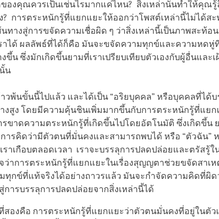
ของคุณควรเป็นเช่นไรมากแค่ไหน? สิ่งเหล่านั้นทำให้คุณรู้ส
? การตระหนักรู้ที่แยกแยะให้ออกว่าโพสต์เหล่านี้ไม่ได้สะท
ส้นทางสู่การขจัดความเชื่อผิด ๆ ว่าสิ่งเหล่านี้เป็นภาพสะท้อ
าได้ ผลลัพธ์ที่ได้ก็คือ มันจะขจัดความทุกข์และความหดหู่ที
างขึ้น ซึ่งมักเกิดขึ้นยามที่เราเปรียบเทียบตัวเองกับผู้อื่นและเฝ
ั้น
ก้าวพ้นขั้นนี้ไปแล้ว และได้เป็น “อริยบุคคล” หรือบุคคลที่ได้
างสูง โดยมีความคุ้นชินเพิ่มมากขึ้นกับการตระหนักรู้ที่แยก
รขาดความตระหนักรู้ที่เกิดขึ้นไปโดยอัตโนมัติ ซึ่งเกิดขึ้น 
การคิดว่ามีตัวตนที่มั่นคงและสามารถพบได้ หรือ “ตัวฉัน” หลั
ัวเราเกือบตลอดเวลา เราจะบรรลุการปลดปล่อยและตรัสรู้ในที
ใจว่าการตระหนักรู้ที่แยกแยะในเรื่องสุญญตาช่วยขจัดสาเหตุท
ุกข์ที่แท้จริงได้อย่างถาวรแล้ว มันจะกำจัดความคิดที่ผิดว่
ู่การบรรลุการปลดปล่อยจากสิ่งเหล่านี้ได้
่สองคือ การตระหนักรู้ที่แยกแยะว่าตัวตนมั่นคงที่อยู่ในตัวเอ