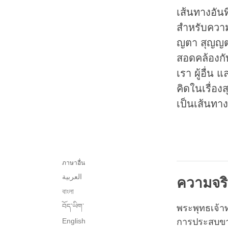
เส้นทางอันท
สำหรับความ
ญตา สุญญตา 
สอดคล้องกับ
เรา ผู้อื่
คิดในเรื่อง
เป็นเส้นทาง
ภาษาอื่น
العربية
ความจร
বাংলা
བོད་ཡིག་
พระพุทธเจ้าท
English
การประสบขาข