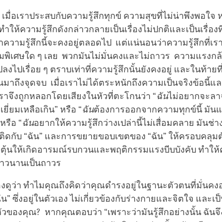
เมื่อเราประสบกับความรู้สึกทุกข์ ความสุขที่ไม่น่าพึงพอใจ 
ำให้ความรู้สึกดังกล่าวกลายเป็นเรื่องไม่ปกติและเป็นเรื่องท
ความรู้สึกนี้จะคงอยู่ตลอดไป แต่แน่นอนว่าความรู้สึกที่เ
ความพิเศษใด ๆ เลย พวกมันไม่มั่นคงและไม่ถาวร ความแรงก
แปลงไปเรื่อย ๆ ตราบเท่าที่ความรู้สึกนั้นยังคงอยู่ และในท้ายที
ินมาถึงจุดจบ เมื่อเราไม่ได้ตระหนักถึงความเป็นจริงข้อนี้
ราจึงถูกหลอกโดยเสียงในหัวที่ตะโกนว่า “
ฉัน
ไม่อยากจะลา
เยี่ยมเหลือเกิน” หรือ “
ฉัน
ต้องการออกจากความทุกข์นี้ มันแย
หรือ “
ฉัน
อยากให้ความรู้สึกว่างเปล่านี้ไม่เสื่อมคลาย มันช่า
ดติดกับ “ฉัน” และการขยายขอบเขตของ “ฉัน” ให้ครอบคลุมตั
ตุ้นให้เกิดอารมณ์รบกวนและพฤติกรรมแรงบีบบังคับ ทำให้
ดยาวนานเป็นถาวร
ดูว่า ทำไมคุณถึงคิดว่าคุณดำรงอยู่ในฐานะตัวตนที่มั่นคงอย่
ฉัน” ซึ่งอยู่ในตัวเอง ไม่เกี่ยวข้องกับร่างกายและจิตใจ และเป
นหัวของคุณ? หากคุณตอบว่า “เพราะว่ามันรู้สึกอย่างนั้น ฉันจึง