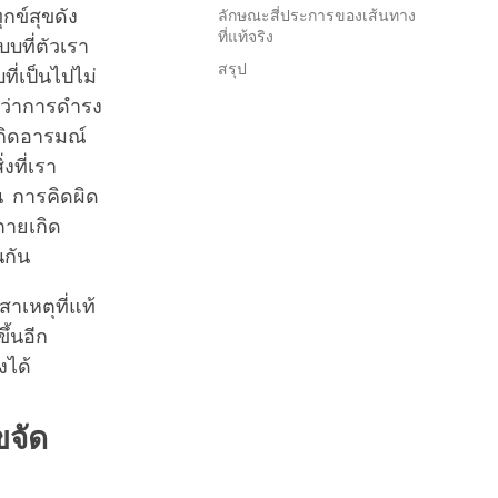
กข์สุขดัง
ลักษณะสี่ประการของเส้นทาง
ที่แท้จริง
บบที่ตัวเรา
สรุป
ที่เป็นไปไม่
่อว่าการดำรง
เกิดอารมณ์
งที่เรา
้น การคิดผิด
ตายเกิด
นกัน
เหตุที่แท้
ขึ้นอีก
งได้
ขจัด