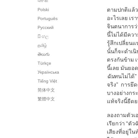
ਪੰਜਾਬੀ
ตามปกติแล้ว 
Polski
อะไรเลย เราท
Português
จินตนาการว่า
Русский
นี้ไม่ได้มี
සිංහල
รู้สึกเปลี่ยน
தமிழ்
นั้นก็จะดำเน
తెలుగు
ตรงกันข้าม เ
Türkçe
นี้เลย มันยอด
Українська
ฉัน
ทนไม่ได้” 
Tiếng Việt
จริง” การยึ
简体中文
บางอย่างกระ
繁體中文
แท้จริงนี้ยื
ลองถามตัวเอง
เรียกว่า “ตัว
เสียงที่อยู่ใ