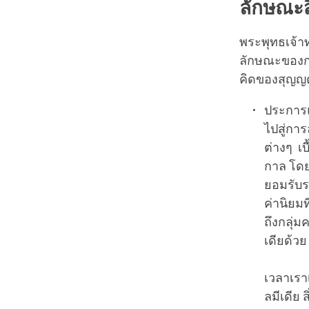
ลักษณะส
พระพุทธเจ้า
ลักษณะของกา
คิดของสุญญตา
ประการแ
ไปสู่กา
ต่างๆ เ
กาล โดย
ยอมรับร
ค่านิยม
ถึงกลุ่
เดียด้วย
เวลาเราเ
ลมีเดีย 