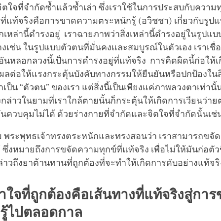
ตใจที่จำกัดซ้ำแล้วซ้ำเล่า ซึ่งเราใช้ในการประสบกับความทุ
ที่แท้จริงคือการขาดความตระหนักรู้ (อวิชชา) เกี่ยวกับรูปแ
เหล่านี้ดำรงอยู่ เราฉายภาพว่าสิ่งเหล่านี้ดำรงอยู่ในรูปแบบ
างเช่น ในรูปแบบตัวตนที่มั่นคงและสมบูรณ์ในตัวเอง เราเชื
อันหลอกลวงนี้เป็นการดำรงอยู่ที่แท้จริง การคิดผิดนี้ก่อให้
งผลต่อให้แรงกระตุ้นบังคับทางกรรมให้ยืนยันหรือปกป้องในสิ่
เป็น “ตัวตน” ของเรา แต่สิ่งนี้เป็นเพียงแค่ภาพลวงตาเท่านั
ล่าวในยามที่เราใกล้ตายนั้นก็กระตุ้นให้เกิดการเวียนว่าย
อันควบคุมไม่ได้ ด้วยร่างกายที่จำกัดและจิตใจที่จำกัดนั้นเช่
ม พระพุทธเจ้าทรงตระหนักและทรงสอนว่า เราสามารถขจัดสา
ด้ ซึ่งหมายถึงการขจัดความทุกข์ที่แท้จริง เพื่อไม่ให้มันก่อตัว
กล่าวถึงยาต้านทานที่ถูกต้องที่จะทำให้เกิดการดับอย่างแท้จริ
ใจที่ถูกต้องคือเส้นทางที่แท้จริงสู่การ
รู้ไปตลอดกาล