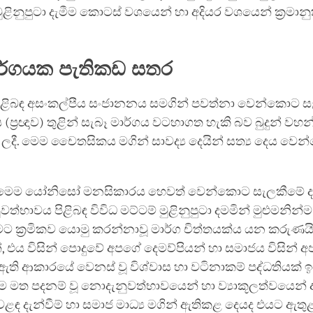
මුළිනුපුටා දැමීම කොටස් වශයෙන් හා අදියර වශයෙන් ක්‍රමානු
ාර්ගයක පැතිකඩ සතර
 පිළිබඳ අසංකල්පීය සංජානනය සමගින් පවත්නා වෙන්කොට 
(ප්‍රඥාව) තුළින් සැබෑ මාර්ගය වටහාගත හැකි බව බුදුන් වහන
ලදී. මෙම චෛතසිකය මගින් සාවද්‍ය දෙයින් සත්‍ය දෙය වෙ
 මෙම යෝනිසෝ මනසිකාරය හෙවත් වෙන්කොට සැලකීමේ ද
ත්භාවය පිළිබඳ විවිධ මට්ටම් මුළිනුපුටා දමමින් මුළුමනි
ීමට ක්‍රමිකව යොමු කරන්නාවූ මාර්ග චිත්තයක්ය යන කරුණය
 එය විසින් පොදුවේ අපගේ දෙමව්පියන් හා සමාජය විසින් අප 
ඇති ආකාරයේ වෙනස් වූ විශ්වාස හා වටිනාකම් පද්ධතියක්
ීම මත පදනම් වූ නොදැනුවත්භාවයෙන් හා ව්‍යාකූලත්වයෙන් 
ෙළඳ දැන්වීම් හා සමාජ මාධ්‍ය මගින් ඇතිකළ දෙයද එයට ඇතු