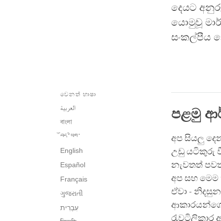
දෙයට අනුර
යොමුවූ මාර
සංකල්පීය 
වෙනත් භාෂා
العربية
පළමු ආර
বাংলা
བོད་ཡིག་
අප සියලු දෙ
English
උඩු යටිකුරු
නැවතත් පවත
Español
අප සහ මෙම 
Français
ඒවා - නිදසු
ગુજરાતી
ආකාරයන්ගෙ
රැවටිලිකාර