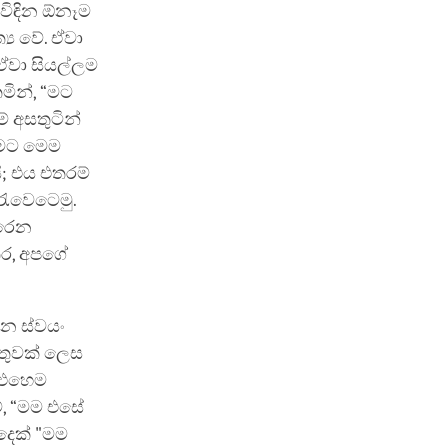
්විඳින ඕනෑම
‍ය වේ. ඒවා
ඒවා සියල්ලම
මින්, “මට
 අසතුටින්
මට මෙම
ි; එය එතරම්
රැවෙටෙමු.
ෙරෙන
තර, අපගේ
න ස්වයං
්තුවක් ලෙස
“එහෙම
්, “මම එසේ
දෙක් "මම