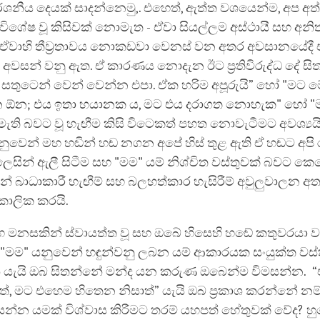
පර්ශනීය දෙයක් සාදන්නෙමු,. එහෙත්, ඇත්ත වශයෙන්ම, අප අත
 විශේෂ වූ කිසිවක් නොමැත - ඒවා සියල්ලම අස්ථායී සහ අනිත්
 ඒවාහි තීව්‍රතාවය නොකඩවා වෙනස් වන අතර අවසානයේදී 
අවසන් වනු ඇත. ඒ කාරණය නොදැන ඊට ප්‍රතිවිරුද්ධ දේ සිත
සතුටෙන් වෙන් වෙන්න එපා. ඒක හරිම අපූරුයි” හෝ "මට මේ
න ඕන; එය ඉතා භයානක ය, මට එය දරාගත නොහැක" හෝ "
ැති බවට වූ හැඟීම කිසි විටෙකත් පහත නොවැටීමට අවශ්‍යය
ුවෙන් මහ හඬින් හඬ නගන අපේ හිස් තුළ ඇති ඒ හඬට අපි 
ෙසින් ඇලී සිටීම සහ "මම" යම් නිශ්චිත වස්තුවක් බවට ක
ගින් බාධාකාරී හැඟීම් සහ බලහත්කාර හැසිරීම් අවුලුවාලන අ
ාකාලික කරයි.
හ මනසකින් ස්වායත්ත වූ සහ ඔබේ හිසෙහි හඬේ කතුවරයා ව
 "මම" යනුවෙන් හඳුන්වනු ලබන යම් ආකාරයක සංයුක්ත වස
ේ යැයි ඔබ සිතන්නේ මන්ද යන කරුණ ඔබෙන්ම විමසන්න. 
්, මට එහෙම හිතෙන නිසාත්” යැයි ඔබ ප්‍රකාශ කරන්නේ නම
යන්න යමක් විශ්වාස කිරීමට තරම් යහපත් හේතුවක් වේද? හු