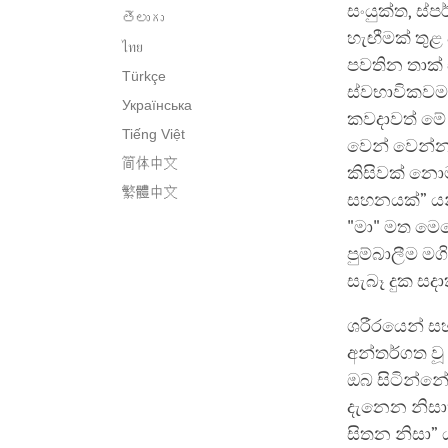
සංයුක්ත, ස්
తెలుగు
හැඟීමක් තුළ
ไทย
පවතින තාක්
Türkçe
ස්වභාවිකවම 
Українська
කවදාවත් මේ 
Tiếng Việt
වෙන් වෙන්
简体中文
කිසිවක් නොම
繁體中文
සහනයක්” යන
"මා" මත මෙල
පුම්බාලීම ම
සැබෑ දුක සද
ශරීරයෙන් ස
අන්තර්ගත වූ
ඔබ සිටින්න
දැනෙන නිසාත
සිතන නිසා” 