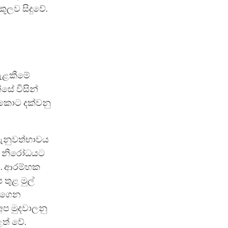
කූලව සිදුවේ.
සැළකීමේ
්සේ විසින්
න්කොට දක්වනු
ැනුවත්භාවය
න්ම නිරෝධයට
ි. ආරම්භක
තුළ මුල්
 ඉගෙන
අප මුදවාලනු
ළත් වේ.