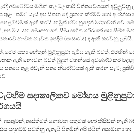
ැරදි අවබෝධය මගින් කලබලකාරී චිත්තවේගයන් අවුලුවනු ල
 තුළ “තමා” යැයි අප සිතන දේ ප්‍රකාශ කිරීමට හෝ ආරක්ෂා 
ෙළඹවීමක් ඇති කරයි, නමුත් ඒවා හුදෙක් මිථ්‍යාවන් වේ. මෙ
්, අප මිය යන මොහොතේ, සීමා සහිත ශරීරයක් සහ සීමිත 
තොරව නැවත නැවත ඉපදීම (සංසාරය) ද ඇති කරවනු ලබයි.
මෙම සත්‍ය හේතූන් මුළිනුපුටා දැමිය හැකි බවත්, එමඟින් මෙ
දිනෙක ඇති නොවන බවත් බුදුන් වහන්සේ අවබෝධ කර වදා
සත්‍යය තුළ එවැනි සත්‍ය නිරෝධයක් ඇති කරන සැබෑ ප්‍රත
වේ.
 වැටහීම සදාකාලිකව මෝහය මුළිනුපුටා
ර්ගයයි
්, අසතුටක්, තෘප්තිමත් නොවන සතුටක් හෝ කිසිවක් නැති බ
, එය සදහටම පවතිනු ඇතැයි සිතමින් අපි එයින් අසාමාන්‍ය හා