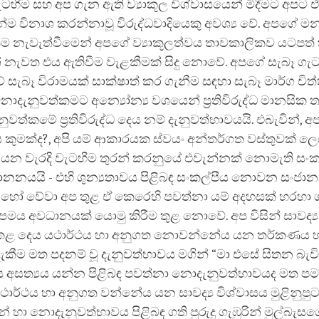
ැටහීම සහ අප ගැන ඇති ව්‍යාකූල විශ්වාසයෙන් මිදීමට අපට 
්ම විනාශ කරන්නාවූ විරුද්ධවාදියෙකු අවශ්‍ය වේ. අපගේ ම
ීම නැවැත්වීමෙන් අපගේ ව්‍යාකූලත්වය තාවකාලිකව යටපත්
න් නැවත එය ඇතිවීම වැළකීමක් සිදු නොවේ. අපගේ සැබෑ ග
 සැබෑ විරාමයක් සාක්ෂාත් කර ගැනීම සඳහා සැබෑ මාර්ග චිත
ොදැනුවත්කමට අන්‍යෝන්‍ය වශයෙන් ප්‍රතිවිරුද්ධ මානසික ත
ුවත්කමේ ප්‍රතිවිරුද්ධ දෙය නම් දැනුවත්භාවයයි. එබැවින්, අ
 කුමක්ද?, අපි යම් ආකාරයක ස්වයං අන්තර්ගත වස්තුවක් ල
යන වැරදි වැටහීම තුරන් කරනුයේ එවැන්නක් නොමැති සංක
නයයි - එහි ශුන්‍යතාවය පිළිබඳ සංකල්පීය නොවන සංජා
 හෝ වේවා අප තුළ ඒ කෙරෙහි පවත්නා යම් අදහසක් හරහා ශ
්පමය අවධානයක් යොමු කිරීම තුළ නොවේ. අප විසින් සාවද්‍ය
 කළ දෙය යථාර්ථය හා අනුගත නොවන්නේය යන තර්කණය හා
ීම මත පදනම් වූ දැනුවත්භාවය මගින් “මා එසේ සිතන බැව
 අසත්‍යය යන්න පිළිබඳ පවත්නා නොදැනුවත්භාවයද මත ප
ථාර්ථය හා අනුගත වන්නේය යන සාවද්‍ය විශ්වාසය මුළිනුපුට
් හා නොදැනුවත්භාවය පිළිබඳ ගති පුරුදු ගැඹුරින් මුල්බැස