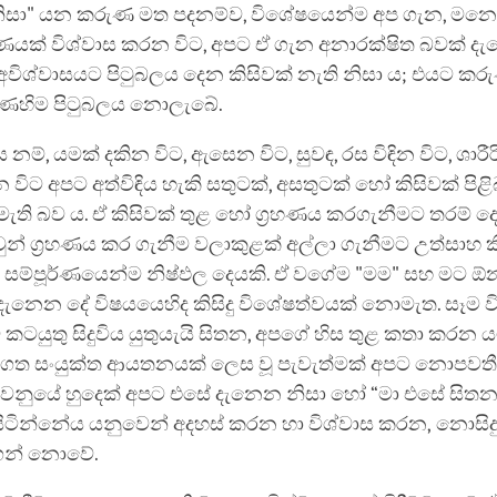
නිසා" යන කරුණ මත පදනම්ව, විශේෂයෙන්ම අප ගැන, 
ේපණයක් විශ්වාස කරන විට, අපට ඒ ගැන අනාරක්ෂිත බවක් 
අවිශ්වාසයට පිටුබලය දෙන කිසිවක් නැති නිසා ය; එයට කර
ෙහිම පිටුබලය නොලැබේ.
නම්, යමක් දකින විට, ඇසෙන විට, සුවඳ, රස විඳින විට, ශා
 විට අපට අත්විඳිය හැකි සතුටක්, අසතුටක් හෝ කිසිවක් පිළ
ැති බව ය. ඒ කිසිවක් තුළ හෝ ග්‍රහණය කරගැනීමට තරම් ද
න් ග්‍රහණය කර ගැනීම වලාකුළක් අල්ලා ගැනීමට උත්සාහ ක
ය සම්පූර්ණයෙන්ම නිෂ්ඵල දෙයකි. ඒ වගේම "මම" සහ මට ඕ
ෙන දේ විෂයයෙහිද කිසිදු විශේෂත්වයක් නොමැත. සෑම 
 කටයුතු සිදුවිය යුතුයැයි සිතන, අපගේ හිස තුළ කතා කරන
්ගත සංයුක්ත ආයතනයක් ලෙස වූ පැවැත්මක් අපට නොපවතී. අ
 වනුයේ හුදෙක් අපට එසේ දැනෙන නිසා හෝ “මා එසේ සිතන
ිටින්නේය යනුවෙන් අදහස් කරන හා විශ්වාස කරන, නොසිදු
න් නොවේ.