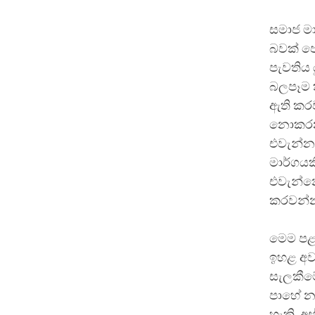
සමාජ මා
බවක් පෙ
පැවතිය
බලපෑම 
ඇති කරව
නොකරන 
එවැන්නක
මාර්ගයක
එවැන්නෙ
කරවන්න
මෙම පළම
ඉහළ අව
සැලකීමේ
පාහේ න
හැකි, අ