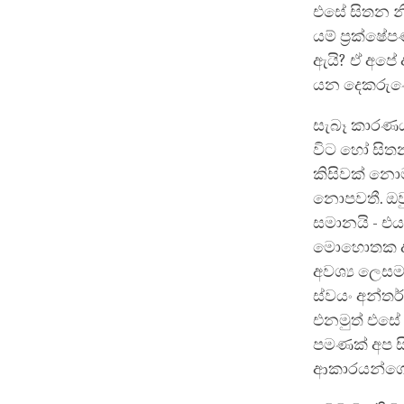
එසේ සිතන 
යම් ප්‍රක්ෂ
ඇයි? ඒ අපේ 
යන දෙකරුණ
සැබෑ කාරණය 
විට හෝ සිතන
කිසිවක් නොම
නොපවතී. ඔවු
සමානයි - එ
මොහොතක දැන
අවශ්‍ය ලෙසම
ස්වයං අන්තර
එනමුත් එසේ
පමණක් අප ස
ආකාරයන්ගෙ