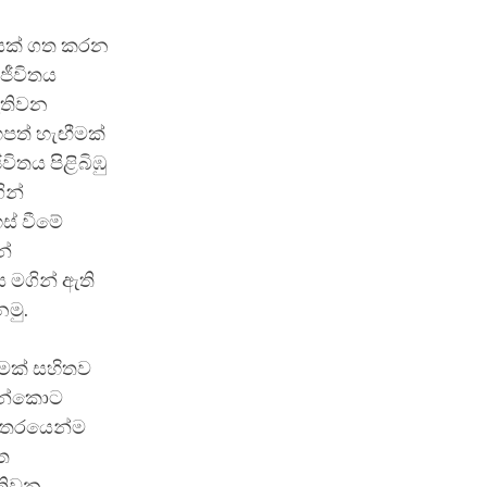
සමයක් ගත කරන
ජීවිතය
ඇතිවන
පත් හැඟීමක්
ිතය පිළිබිඹු
ින්
ස් වීමේ
න්
ය මගින් ඇති
මු.
ීමක් සහිතව
ෙන්කොට
න්තරයෙන්ම
ත
ඇතිවන