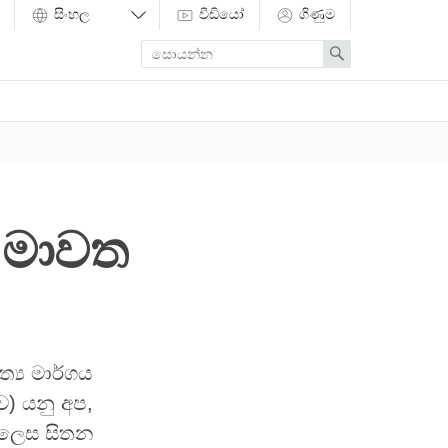
වීඩියෝ
ගිණුම
Enter
Search
search
term
ෑ මාවත
්‍ය මාර්ගය
ව) යනු අප,
ජ ලෙස සිතන