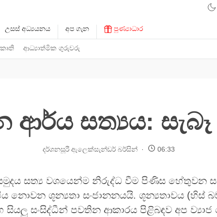
උසස් අධ්‍යයනය
අප ගැන
පුණ්‍යාධාර
 කෘති
ආධ්‍යාත්මික ගුරුවරු
න ආර්ය සත්‍යය: සැබ
දර්ශනසූරී ඇලෙක්සැන්ඩර් බර්සින්
06:33
 සමුදය සත්‍ය වශයෙන්ම නිරුද්ධ වීම පිණිස හේතුවන සත
ීය නොවන ශූන්‍යතා සංජානනයයි. ශූන්‍යතාවය (හිස් බ
හ සියලු සංසිද්ධීන් පවතින ආකාරය පිළිබඳව අප ව්‍යා