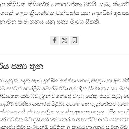
ූප කිසිවක් කිසිසේත් නොපවත්නා බවයි. සැබෑ නිර
්ගයක් ලෙස ක්‍රියාත්මක වන්නේය යන අදහසින් ශූන්‍ය
නොවන සංජානනය යනු සත්‍ය මාර්ග සිතකි.
Share
Bookmark
on
facebook
්ය සත්‍ය තුන
නා මුහුණ දෙන සැබෑ දුක්ඛිත තත්ත්වය නම්, අසතුට හා අතෘප
 වීම හෙවත් පෙරළීම මෙන්ම ඒවා අත්විඳින සීමිත කය සහ 
්වාගෙන යාම බව බුදුන් වහන්සේ වදාළ සේක. එයට සැබෑ හ
හැඟීම් පවතින ආකාරය පිළිබඳ අපගේ නොදැනුවත්කම (මෝහ
නක් වශයෙන්, ස්වයං පාලිත සංයුක්ත ආයතන ලෙස - සිදු නොව
න් පවතින බව ප්‍රක්ෂේපණය කරන අතර ඒවා අපට පෙනෙ
 ආකාරය ඒවා සැබවින්ම පවතින ආකාරය හා අනුරූප වන බව 