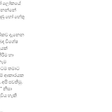
මනෝ ලෝකයේ
දැනෙන්නේ
ුණු හෝ හේතු
රීරිකව දැනෙන
ිබඳ විශේෂ
ෙයක්
ිරීම හා
නෑම
විටම තමාට
 යම් ආකාරයක
පි පවතිමු.
” නිසා
විය හැකි