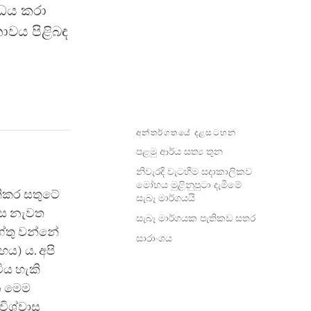
ෝධය කරා
තාවය පිළිබඳ
අන්තර්ගතයේ දළසටහන
පළමු ආර්ය සත්‍ය තුන
නිවැරදි වැටහීම සදාකාලිකව
මෝහය මුළිනුපුටා දැමීමේ
්තිකර සතුටේ
සැබෑ මාර්ගයයි
මනස නැවත
සැබෑ මාර්ගයක පැතිකඩ සතර
ේතු වන්නේ
සාරාංශය
ය) ය. අපි
ිය හැකි
න මෙම
විශ්වාස