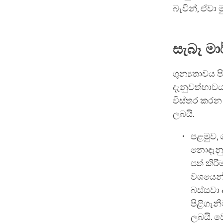
බැවින්, ඒවා 
සැබෑ ම
ශුන්‍යතාවය
දැනුවත්භාවය 
විස්තර කරන 
ලබයි.
පළමුව,
නොදැනුව
පත් කිර
වශයෙන්,
බස්සවා 
පිළිගැන
ලබයි. ව