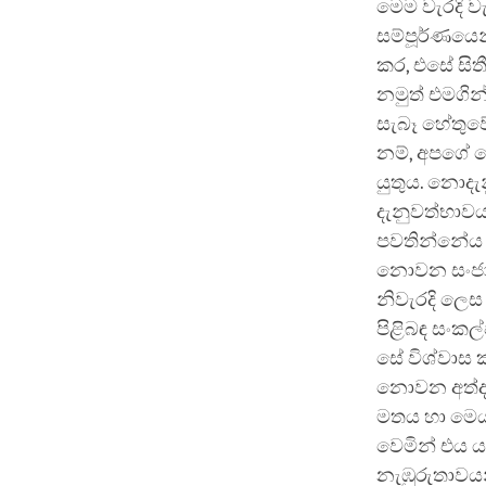
මෙම වැරදි ව
සම්පූර්ණයෙන
කර, එසේ සිත
නමුත් එමගි
සැබෑ හේතුවේ
නම්, අපගේ න
යුතුය. නොදැන
දැනුවත්භාවය
පවතින්නේය 
නොවන සංජාන
නිවැරදි ලෙස
පිළිබඳ සංකල
සේ විශ්වාස
නොවන අත්දැක
මතය හා මෙය
වෙමින් එය ය
නැඹුරුතාවයන