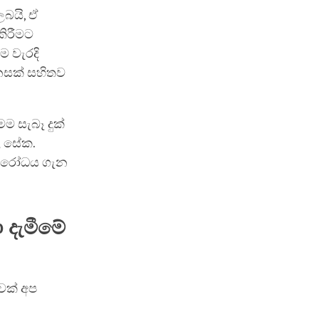
බයි, ඒ
කිරීමට
ම වැරදි
මනසක් සහිතව
ම සැබෑ දුක්
ළ සේක.
ිවිරෝධය ගැන
 දැමීමේ
වක් අප