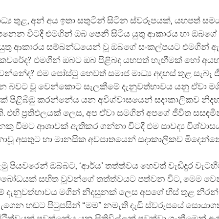
ධ්‍ය තුළ, අන් අය ඉතා සතුටින් සිටින ස්වරූපයක්, යහපත් 
නෙන විටදී එමගින් ඔබ පෙනී සිටිය යුතු ආකාරය හා ඔබගේ 
 යුතු ආකාරය සම්බන්ධයෙන් වූ ඔබගේ සංකල්පයට එමගින් 
කවරේද? එමගින් ඔබට ඔබ පිළිබඳ යහපත් හැඟීමක් හෝ අයහ
න්නේද? එම පෝස්ටු හෙවත් සමාජ මාධ්‍ය අදහස් තුළ සැබෑ ජීව
බවට වූ වෙන්කොට සැලකීමේ දැනුවත්භාවය යනු ඒවා මග
් පිළිබිඹු කරන්නේය යන අවිශ්වාසයෙන් සදාකාලිකව නිදහ
ි. එහි ප්‍රතිඵලයක් ලෙස, අප ඒවා සමගින් අපගේ ජීවිත සසඳමි
කු වීමට ආශාවක් ඇතිකර ගන්නා විටදී එම සාවද්‍ය විශ්වාස
ාවූ අසතුට හා මානසික අවපාතයෙන් සදාකාලිකව මිදෙන්නෙ
ු පියවරෙන් ඔබ්බට, ‘ආර්ය’ තත්ත්වය හෙවත් වැඩිදුර වැටහ
බෝධයක් සහිත වූවන්ගේ තත්ත්වයට පත්වන විට, මෙම ව
 දැනුවත්භාවය මගින් නිදසුනක් ලෙස අපගේ හිස් තුළ නිර
ැගෙන හඬට පිටුපසින් “මම” නමැති දැඩි ස්වරූපයේ සොයාග
ස්ථිත්වයක් පවත්නේය යන සිතිවිල්ලක් පවත්වා ගැනීමෙන් 