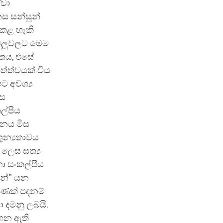
ඒවා
නස සන්සුන්
 කළ හැකි
ැටලුවලට මෙම
්තය, එසේ
ත්ත්වයක් විය
පට අවශ්‍ය
ෙස
ල්පීය
නනය මිස
ුන්‍යතාවය
 ලෙස සත්‍ය
 සංකල්පීය
ින්” යන
මණක් පදනම්
ා දමනු ලබයි.
ගෙන ඇති