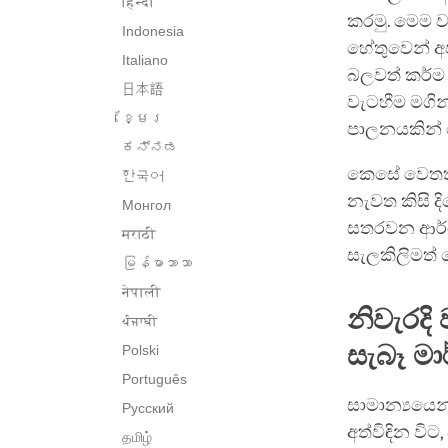
हिन्दी
කරමු. මෙම ව
Indonesia
හේතුවෙන් අප
Italiano
බලවත් කර්ම ප
日本語
වැටහීම මගින
ខ្មែរ
පාලනයකින් 
ಕನ್ನಡ
කෙසේ වෙතත්, 
한국어
නැවත කිසි 
Монгол
සතරවන ආර්ය 
मराठी
සැලකිලිමත් 
မြန်မာဘာသာ
नेपाली
නිවැරදි
ਪੰਜਾਬੀ
සැබෑ මා
Polski
Português
සාමාන්‍යයෙන
Русский
අත්විඳින විට
தமிழ்