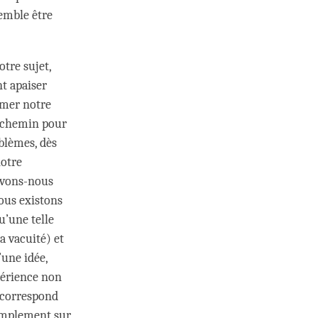
emble être
tre sujet,
t apaiser
imer notre
e chemin pour
oblèmes, dès
notre
devons-nous
nous existons
u’une telle
a vacuité) et
’une idée,
périence non
 correspond
simplement sur