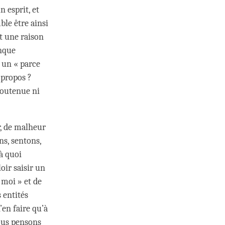
 esprit, et
ble être ainsi
st une raison
onque
 un « parce
e propos ?
 soutenue ni
r, de malheur
s, sentons,
à quoi
oir saisir un
 moi » et de
 entités
en faire qu’à
ous pensons