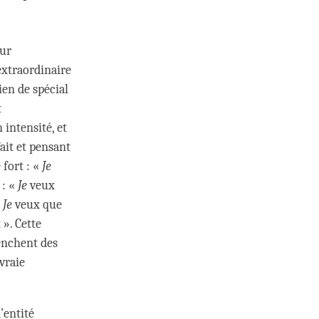
eur
extraordinaire
ien de spécial
t
intensité, et
ait et pensant
 fort : «
Je
 : «
Je
veux
«
Je
veux que
». Cette
lenchent des
vraie
’entité