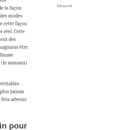
ons
Résumé
de la façon
n des modes
e cette façon
 réel. Cette
hent des
maginons être
 fausse
 (le samsara)
véritables
 plus jamais
 fera advenir
in pour