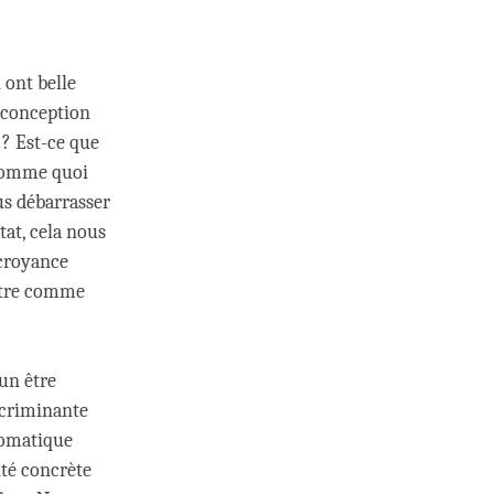
 ont belle
e conception
 ? Est-ce que
 comme quoi
us débarrasser
tat, cela nous
 croyance
être comme
un être
scriminante
utomatique
ité concrète