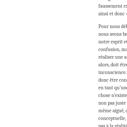
faussement ex
ainsi et donc 
Pour nous déb
nous avons be
notre esprit 
confusion, ma
réaliser une 
alors, doit êt
inconscience.
donc être con
en tant qu’un
chose n’existe
non pas juste
même aiguë, q
conceptuelle,
pas à la réal