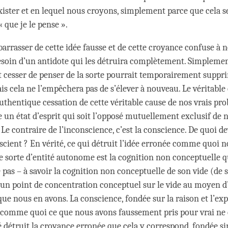
ister et en lequel nous croyons, simplement parce que cela s
« que je le pense ».
arrasser de cette idée fausse et de cette croyance confuse à no
soin d’un antidote qui les détruira complètement. Simplemen
et cesser de penser de la sorte pourrait temporairement suppr
is cela ne l’empêchera pas de s’élever à nouveau. Le véritabl
authentique cessation de cette véritable cause de nos vrais pr
re un état d’esprit qui soit l’opposé mutuellement exclusif de 
 Le contraire de l’inconscience, c’est la conscience. De quoi 
scient ? En vérité, ce qui détruit l’idée erronée comme quoi 
e sorte d’entité autonome est la cognition non conceptuelle q
 pas – à savoir la cognition non conceptuelle de son vide (de s
 un point de concentration conceptuel sur le vide au moyen d
ue nous en avons. La conscience, fondée sur la raison et l’ex
 comme quoi ce que nous avons faussement pris pour vrai ne
ité détruit la croyance erronée que cela y correspond, fondée 