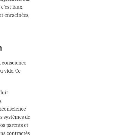
c’est faux.
nt enracinées,
n
a conscience
u vide. Ce
duit
x
inconscience
nts systèmes de
nos parents et
ons contractés