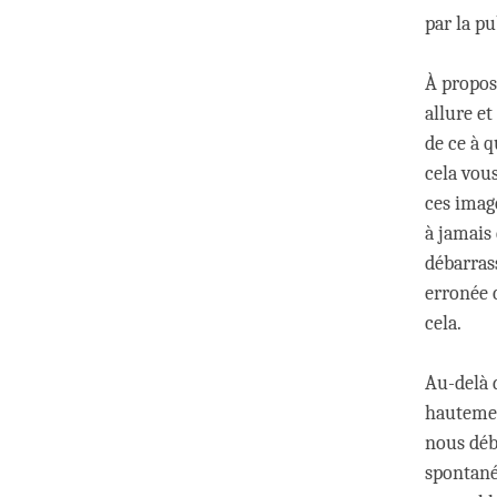
par la p
À propos
allure e
de ce à q
cela vou
ces imag
à jamais 
débarras
erronée 
cela.
Au-delà 
hautemen
nous déb
spontané