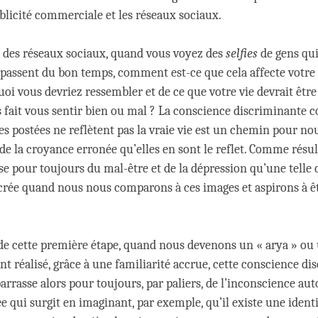
ublicité commerciale et les réseaux sociaux.
 des réseaux sociaux, quand vous voyez des
selfies
de gens qui
t passent du bon temps, comment est-ce que cela affecte votr
uoi vous devriez ressembler et de ce que votre vie devrait être
s fait vous sentir bien ou mal ? La conscience discriminante
es postées ne reflètent pas la vraie vie est un chemin pour no
de la croyance erronée qu’elles en sont le reflet. Comme résul
se pour toujours du mal-être et de la dépression qu’une telle
crée quand nous nous comparons à ces images et aspirons à 
de cette première étape, quand nous devenons un « arya » ou 
t réalisé, grâce à une familiarité accrue, cette conscience di
arrasse alors pour toujours, par paliers, de l’inconscience a
e qui surgit en imaginant, par exemple, qu’il existe une ident