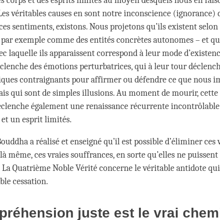
es corps et des esprits limités au moyen desquels nous en fais
 Les véritables causes en sont notre inconscience (ignorance) 
 ces sentiments, existons. Nous projetons qu’ils existent selo
 par exemple comme des entités concrètes autonomes – et qu
c laquelle ils apparaissent correspond à leur mode d’existence
éclenche des émotions perturbatrices, qui à leur tour déclenc
ques contraignants pour affirmer ou défendre ce que nous i
mais qui sont de simples illusions. Au moment de mourir, cette
clenche également une renaissance récurrente incontrôlable
et un esprit limités.
Bouddha a réalisé et enseigné qu’il est possible d’éliminer ces 
 là même, ces vraies souffrances, en sorte qu’elles ne puissent
. La Quatrième Noble Vérité concerne le véritable antidote qui
able cessation.
réhension juste est le vrai chem