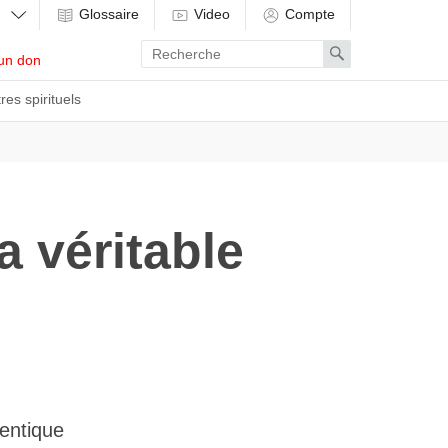
Glossaire
Video
Compte
Enter
Search
un don
search
term
res spirituels
a véritable
hentique