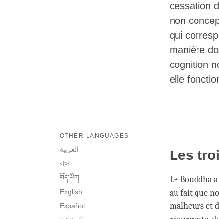
cessation d
non concept
qui corres
manière don
cognition n
elle foncti
OTHER LANGUAGES
العربية
Les tro
বাংলা
བོད་ཡིག་
Le Bouddha a 
English
au fait que n
malheurs et d
Español