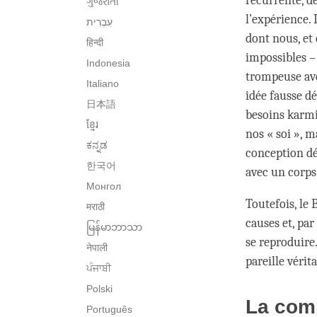
récurrente, d
ગુજરાતી
l’expérience.
dont nous, et
हिन्दी
impossibles –
Indonesia
trompeuse ave
Italiano
idée fausse d
日本語
besoins karmi
ខ្មែរ
nos « soi », 
ಕನ್ನಡ
conception dé
한국어
avec un corps 
Монгол
Toutefois, le 
मराठी
causes et, par
မြန်မာဘာသာ
se reproduire
नेपाली
pareille vérit
ਪੰਜਾਬੀ
Polski
La comp
Português