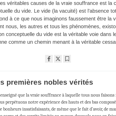
es véritables causes de la vraie souffrance est la 
uelle du vide. Le vide (la vacuité) est l’absence to
pond à ce que nous imaginons faussement être la v
t nous, les autres et tous les phénomènes, existo
on conceptuelle du vide est la véritable voie dans 
onne comme un chemin menant à la véritable cessa
Share
Bookmark
on
facebook
is premières nobles vérités
enseigné que la vraie souffrance à laquelle tous nous faisons 
ous perpétuons notre expérience des hauts et des bas composé
e bonheurs insatisfaisants, de même que le fait d’avoir, de ma