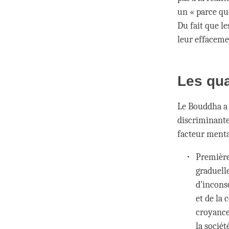
un « parce que
Du fait que l
leur effaceme
Les qua
Le Bouddha a 
discriminante
facteur mental
Première
graduelle
d’incons
et de la 
croyance
la socié