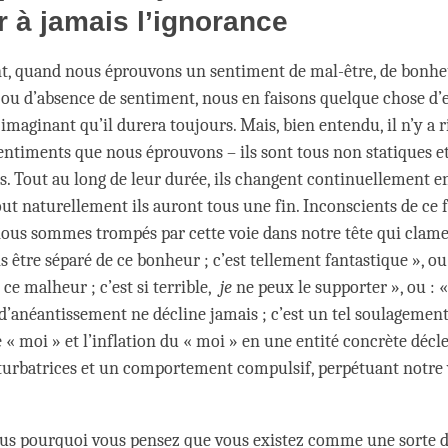
r à jamais l’ignorance
t, quand nous éprouvons un sentiment de mal-être, de bonh
t ou d’absence de sentiment, nous en faisons quelque chose d’
 imaginant qu’il durera toujours. Mais, bien entendu, il n’y a r
entiments que nous éprouvons – ils sont tous non statiques e
 Tout au long de leur durée, ils changent continuellement en 
ut naturellement ils auront tous une fin. Inconscients de ce f
 nous sommes trompés par cette voie dans notre tête qui clame
 être séparé de ce bonheur ; c’est tellement fantastique », ou
 ce malheur ; c’est si terrible,
je
ne peux le supporter », ou : 
d’anéantissement ne décline jamais ; c’est un tel soulagement 
e « moi » et l’inflation du « moi » en une entité concrète déc
urbatrices et un comportement compulsif, perpétuant notre 
s pourquoi vous pensez que vous existez comme une sorte d