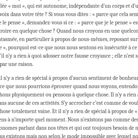
lée « moi », qui est autonome, indépendante d’un corps et d’un
 voix dans votre tête ? Si vous vous dites : « parce que cela sem
e le pense », demandez-vous si ce : « parce que je le pense » e
croire en quelque chose ? Quand nous croyons en une quelc
ntasmée, en particulier à propos de nous-mêmes, reposant sur
se », pourquoi est-ce que nous nous sentons en insécurité à c
’il n’y a rien à quoi adosser notre fausse croyance ; elle n’est
 par une raison.
’il n’y a rien de spécial à propos d’aucun sentiment de bonheu
 ce que nous pourrions éprouver quand nous voyons, entendon
hons physiquement ou pensons à quelque chose. Il n’y a rien 
ans aucune de ces activités. S’y accrocher c’est comme de voul
ose totalement vaine. Et il n’y a rien de spécial à propos de «
sens à n’importe quel moment. Nous n’existons pas comme des
onomes parlant dans nos têtes et qui ont toujours besoin de n’
ous existons mais non selon le mode impossible avec lequel n