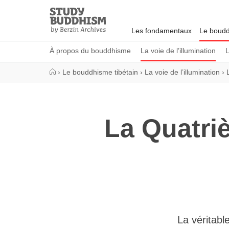
Close
Study
Buddhism
Les fondamentaux
Le boudd
Home
À propos du bouddhisme
La voie de l’illumination
L
›
Le bouddhisme tibétain
›
La voie de l’illumination
›
La Quatriè
La véritabl