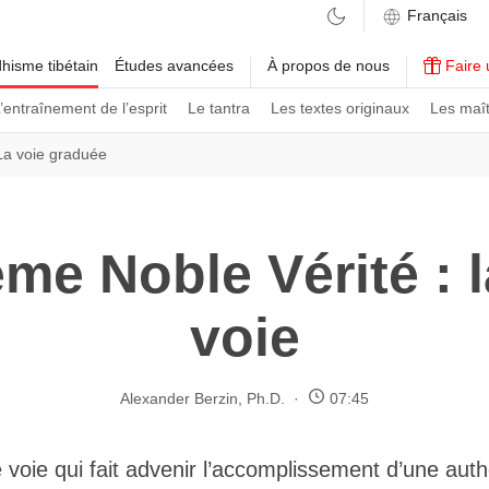
hisme tibétain
Études avancées
À propos de nous
Faire 
’entraînement de l’esprit
Le tantra
Les textes originaux
Les maît
La voie graduée
me Noble Vérité : l
voie
Alexander Berzin, Ph.D.
07:45
e voie qui fait advenir l’accomplissement d’une aut