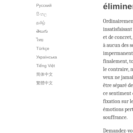
élimine
Русский
සිංහල
Ordinairemen
தமிழ்
insatisfaisan
తెలుగు
et de concret,
ไทย
à aucun des s
Türkçe
impermanents.
Українська
finalement, to
Tiếng Việt
le contraire,
简体中文
veux ne jamais
繁體中文
être séparé de
ce sentiment 
fixation sur l
émotions pert
souffrance.
Demandez-vou