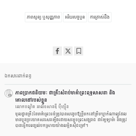
ភាពសូន្យ ឬសុញ្ញភាព
អរិយសច្ចបួន
ការត្រាស់ដឹង
Share
Bookmark
on
facebook
ឯកសារពាក់ពន្ធ
ភាពប្រាកដនិយមៈ ជាគ្រឹះសំរាប់មាគ៌ាព្រះពុទ្ធសាសនា និង
គោលដៅរបស់ខ្លួន
លោកបណ្ឌិត អាលិចសានឌឺ បុឺហ្សុីន
មូលដ្ឋានគ្រឹះនៃមាគ៌ាព្រះធម៌ត្រូវបានសង្ខេបឪ្យខ្លីមកនៅត្រឹមឃ្លាកំណាព្យដែល
មានបួនប្រយោគសរសេរឡើងដោយសម្តេចព្រះសង្ឃរាជ ដាឡៃឡាម៉ា និងត្រូវ
បានធ្វើការពន្យល់បកស្រាយយ៉ាងលម្អិតស៊ីជម្រៅ។