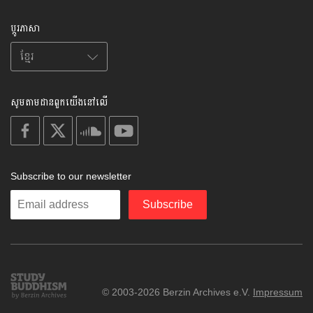
ប្តូរភាសា
សូមតាមដានពួកយើងនៅលើ
on
on
on
on
facebook
X
soundcloud
youtube
Subscribe to our newsletter
Enter
Subscribe
your
email
Study
© 2003-2026 Berzin Archives e.V.
Impressum
Buddhism
Home