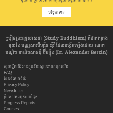
មួយដង ឬក៏បរិចាកទានក្នុងមួយខែមួងដងក៏បាន៕
បរិច្ចាគទាន
្ករៀនព្រះពុទ្ធសាសនា​ (Study Buddhism) គឺជាគម្រោង
មួយនៃ បណ្ណសារប៊ឺហ្សុីន អុីវី ដែលបង្កើតឡើងដោយ លោក
បណ្ឌិត អាលិចសានឌឺ ប៊ឺហ្សុីន (Dr. Alexander Berzin)
សូមផ្ញើរមតិរិះគន់ក្នុងន័យស្ថាបនាមកពួកយើង
FAQ
ផែនទីគេហទំព័រ
Privacy Policy
Newsletter
ខ្លឹមសារចុងក្រោយបំផុត
Progress Reports
Courses