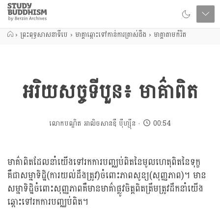
Close
Study
Buddhism
Home
›
ព្រះពុទ្ធសាសនាទីបេ
›
មាគ្គាឆ្ពោះទៅកាន់ការត្រាស់ដឹង
›
មាគ្គាតាមកំរិត
អរិយសច្ចទីបួន៖ មាគ៌ាពិត
លោកបណ្ឌិត អាលិចសានឌឺ បុឺហ្សុីន
00:54
មាគ៌ាពិតដែលនាំយើងទៅរកការបញ្ឈប់ពិតនៃមូលហេតុពិតនៃទុក្ខ
គឺជាសម្មាទិដ្ឋិ(ការយល់ដឹងត្រូវ)ចំពោះភាពសូន្យ(សុញ្ញភាព)។ មាន
សម្មាទិដ្ឋិចំពោះសុញ្ញភាពគឺមានមាគ៌ាផ្លូវចិត្តពិតត្រឹមត្រូវដឹកនាំយើង
ឆ្ពោះទៅរកការបញ្ឈប់ពិត។