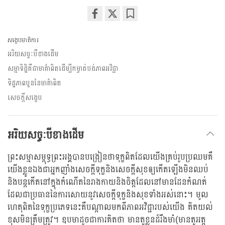
Share
Bookmark
on
សង្ខេបមាតិការ
facebook
អរិយសច្ចៈបីខាងដើម
សម្មាទិដ្ឋិគឺជាមាគ៌ាពិតដើម្បីកម្ចាត់បង់ភាពអវិជ្ជា
ទិដ្ឋភាពបួននៃមាគ៌ាពិត
សេចក្តីសង្ខេប
អរិយសច្ចៈបីខាងដើម
ព្រះសម្មាសម្ពុទ្ធព្រះអង្គបានបង្រៀនថាទុក្ខពិតដែលយើងគ្រប់រូបប្រឈមគឺ
យើងខ្លួនឯងជាអ្នកញាំងសេចក្តីទុក្ខនិងសេចក្តីសុខឲ្យកើតឡើងមិនឈប់
និងបន្តកើតនៅក្នុងកំណើតនៃរាងកាយនិងចិត្តដែលនៅមានដែនកំណត់
ដែលជាប្រធាននៃការសោយនូវសេចក្តីទុក្ខនិងសុខទាំងអស់នោះ។ មូល
ហេតុពិតនៃទុក្ខប្រភេទនេះគឺបណ្តាលមកពីភាពអវិជ្ជារបស់យើង គិតយល់
ខុសមិនត្រឹមត្រូវ។ ឧបមាដូចជាការគិតថា មានតួខ្លួនដ៍រឹងមាំ(មានតួអត្ត