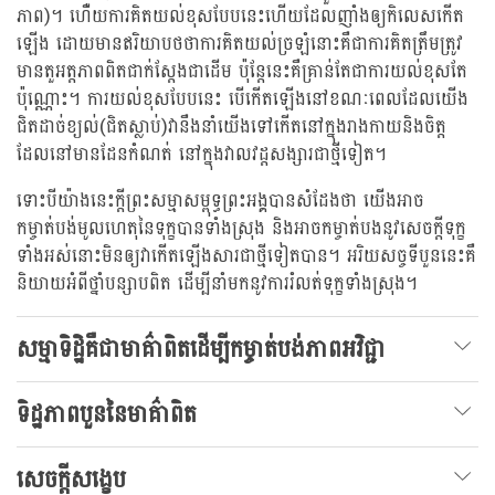
ភាព)។ ហើ់យការគិតយល់ខុសបែបនេះហើយដែលញាំងឲ្យកិលេសកើត
ឡើង ដោយមានឥរិយាបថថាការគិតយល់ច្រឡំនោះគឺជាការគិតត្រឹមត្រូវ
មានតួអត្តភាពពិតជាក់ស្តែងជាដើម ប៉ុន្តែនេះគឺគ្រាន់តែជាការយល់ខុសតែ
ប៉ុណ្ណោះ។ ការយល់ខុសបែបនេះ បើកើតឡើងនៅខណៈពេលដែលយើង
ជិតដាច់ខ្យល់(ជិតស្លាប់)វានឺងនាំយើងទៅកើតនៅក្នុងរាងកាយនិងចិត្ត
ដែលនៅមានដែនកំណត់ នៅក្នុងវាលវដ្តសង្សារជាថ្មីទៀត។
ទោះបីយ៉ាងនេះក្តីព្រះសម្មាសម្ពុទ្ធព្រះអង្គបានសំដែងថា យើងអាច
កម្ចាត់បង់មូលហេតុនៃទុក្ខបានទាំងស្រុង និងអាចកម្ចាត់បងនូវសេចក្តីទុក្ខ
ទាំងអស់នោះមិនឲ្យវាកើតឡើងសារជាថ្មីទៀតបាន។ អរិយសច្ចទីបួននេះគឺ
និយាយអំពីថ្នាំបន្សាបពិត ដើម្បីនាំមកនូវការរំលត់ទុក្ខទាំងស្រុង។
សម្មាទិដ្ឋិគឺជាមាគ៌ាពិតដើម្បីកម្ចាត់បង់ភាពអវិជ្ជា
ទិដ្ឋភាពបួននៃមាគ៌ាពិត
សេចក្តីសង្ខេប