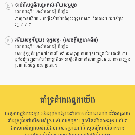
ចាប់ពីសច្ចពីររហូតដល់អរិយសច្ចបួន
លោកបណ្ឌិត អាលិចសានឌឺ បុឺហ្សុីន
ភាពប្រាកដនិយមៈ ជាគ្រឹះសំរាប់មាគ៌ាព្រះពុទ្ធសាសនា និងគោលដៅរបស់ខ្លួន -
វគ្គ ២ / ៣
អរិយសច្ចទីមួយ៖ ទុក្ខសច្ចៈ (សេចក្តីទុក្ខមានពិត)
លោកបណ្ឌិត អាលិចសានឌឺ បុឺហ្សុីន
សេចក្តីទុក្ខពិតប្រាកដដែលយើងទាំងអស់គ្នាប្រឈមមុខនៅក្នុងជីវិតនោះគឺ ការ
ញាំងឳ្យបញ្ហារបស់យើងបន្តកើតមានឡើងមិនឈប់ដោយខ្លួនឯង ដោយមានតួខ្លួន
ប្រាណនិងចិត្តនេះជាប្រធាន។
គាំទ្រគំរោងពួកយើង
លទ្ធភាពក្នុងការរក្សា និងពង្រីកបន្ថែមនូវគេហទំព័ររបស់យើង គឺវាអាស្រ័យ
ទាំងស្រុងទៅលើការគាំទ្ររបស់លោកអ្នក។ ប្រសិនបើលោកអ្នកយល់ថា
ឯកសារសិក្សារបស់យើងមានសារប្រយោជន៏ សូមធ្វើការបរិចាកទាន