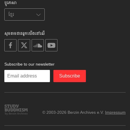
ប្តូរភាសា
សូមតាមដានពួកយើងនៅលើ
on
on
on
on
facebook
X
soundcloud
youtube
Subscribe to our newsletter
Enter
Subscribe
your
email
Study
© 2003-2026 Berzin Archives e.V.
Impressum
Buddhism
Home