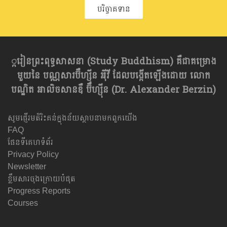
បរិច្ចាគទាន
្ករៀនព្រះពុទ្ធសាសនា​ (Study Buddhism) គឺជាគម្រោង
មួយនៃ បណ្ណសារប៊ឺហ្សុីន អុីវី ដែលបង្កើតឡើងដោយ លោក
បណ្ឌិត អាលិចសានឌឺ ប៊ឺហ្សុីន (Dr. Alexander Berzin)
សូមផ្ញើរមតិរិះគន់ក្នុងន័យស្ថាបនាមកពួកយើង
FAQ
ផែនទីគេហទំព័រ
Privacy Policy
Newsletter
ខ្លឹមសារចុងក្រោយបំផុត
Progress Reports
Courses