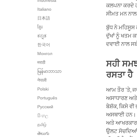
Indonesia
ਕਲਪਨਾ ਕਰਦੇ ਹ
Italiano
ਸੀਮਤ ਮਨ ਨਾਲ ਬ
日本語
ខ្មែរ
ਬੁੱਧ ਨੇ ਮਹਿਸੂਸ
ਦੁੱਖਾਂ ਨੂੰ ਖਤਮ
ಕನ್ನಡ
ਦਵਾਈ ਨਾਲ ਸਬ
한국어
Монгол
ਸਹੀ ਸਮਝ
मराठी
မြန်မာဘာသာ
ਰਸਤਾ ਹੈ
नेपाली
Polski
ਆਮ ਤੌਰ 'ਤੇ, ਜਦ
ਅਸਾਧਾਰਣ ਅਤੇ 
Português
ਬੇਸ਼ੱਕ, ਕਿਸੇ ਵ
Русский
ਅਸਥਾਈ ਹਨ। ਉ
සිංහල
ਅਤੇ ਆਖਰਕਾਰ ਉ
தமிழ்
ਉਲਟ ਸੋਚਦਿਆਂ, 
తెలుగు