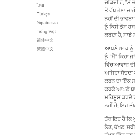
ਚੀਕਦੀ ਹੈ, "ਮੈਂ 
ไทย
ਤੋਂ ਵੱਖ ਹੋਣਾ ਚ
Türkçe
ਨਹੀਂ ਦੀ ਭਾਵਨਾ 
Українська
ਨੂੰ ਕਿਸੇ ਠੋਸ 
Tiếng Việt
ਕਰਦਾ ਹੈ, ਸਾਡੇ ਸ
简体中文
ਆਪਣੇ ਆਪ ਨੂੰ ਪੁ
繁體中文
ਨੂੰ "ਮੈਂ" ਕਿਹਾ
ਵਿੱਚ ਆਵਾਜ਼ ਦੀ 
ਅਜਿਹਾ ਸੋਚਦਾ ਹਾ
ਕਰਨ ਦਾ ਇੱਕ ਸਹ
ਕਰਕੇ ਆਪਣੇ ਬਾਰ
ਮਹਿਸੂਸ ਕਰਦੇ 
ਨਹੀਂ ਹੈ; ਇਹ ਤ
ਤੱਥ ਇਹ ਹੈ ਕਿ ਖ
ਲੈਣ, ਚੱਖਣ, ਸਰੀ