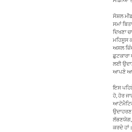
ਮੀਡੀਆ ਤੋ
ਸੋਸ਼ਲ ਮੀਡ
ਸਮਾਂ ਬਿਤਾ
ਦਿਖਣਾ ਚਾਹ
ਮਹਿਸੂਸ ਕ
ਅਸਲ ਜ਼ਿੰ
ਛੁਟਕਾਰਾ 
ਲਈ ਉਦਾਸੀ
ਆਪਣੇ ਆਪ 
ਇਸ ਪਹਿਲੇ
ਹੋ, ਹੋਰ 
ਆਟੋਮੈਟਿਕ
ਉਦਾਹਰਣ ਵ
ਲੱਭਣਯੋਗ,
ਕਰਦੇ ਹਾਂ।