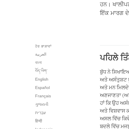
ਹਨ। ਖਾਲੀਪਣ
ਇੱਕ ਮਾਰਗ ਦੇ 
ਹੋਰ ਭਾਸ਼ਾਵਾਂ
العربية
ਪਹਿਲੇ ਤਿ
বাংলা
བོད་ཡིག་
ਬੁੱਧ ਨੇ ਸਿਖਾਇ
English
ਅਤੇ ਅਸੰਤੁਸ਼ਟ 
ਅਤੇ ਮਨ ਮਿਲਦੇ 
Español
ਅਣਜਾਣਤਾ (ਅਗਿ
Français
ਹਾਂ ਕਿ ਉਹ ਅਸ
ગુજરાતી
ਅਤੇ ਵਿਸ਼ਵਾਸ ਕ
ਅਸਲ ਵਿੱਚ ਕਿਵੇ
हिन्दी
ਬਦਲੇ ਵਿੱਚ ਮਜਬ