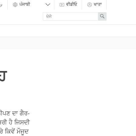
ਵੀਡੀਓ
ਖਾਤਾ
Enter
Search
search
term
ਹ
ਾਲੀਪਣ ਦਾ ਗੈਰ-
਼ਰੀ ਹੈ ਜਿਸਦੀ
ਕਿਵੇਂ ਮੌਜੂਦ