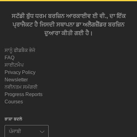
ਸਟੱਡੀ ਬੁੱਧ ਧਰਮ ਬਰਜ਼ਿਨ ਆਰਕਾਈਵ ਈ ਵੀ., ਦਾ ਇੱਕ
ਪ੍ਰਾਜੈਕਟ ਹੈ ਜਿਸਦੀ ਸਥਾਪਨਾ ਡਾ ਅਲੈਗਜ਼ੈਂਡਰ ਬਰਜ਼ਿਨ
ਦੁਆਰਾ ਕੀਤੀ ਗਈ ਹੈ।
ਸਾਨੂੰ ਫੀਡਬੈਕ ਭੇਜੋ
FAQ
ਸਾਈਟਮੈਪ
Privacy Policy
Newsletter
ਨਵੀਨਤਮ ਸਮੱਗਰੀ
Progress Reports
Courses
ਭਾਸ਼ਾ ਬਦਲੋ