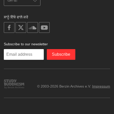
ਸਾਨੂੰ ਇੱਥੇ ਫਾਲੋ ਕਰੋ
on
on
on
on
facebook
X
soundcloud
youtube
Subscribe to our newsletter
Enter
Subscribe
your
email
Study
© 2003-2026 Berzin Archives e.V.
Impressum
Buddhism
Home