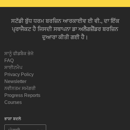
ਸਟੱਡੀ ਬੁੱਧ ਧਰਮ ਬਰਜ਼ਿਨ ਆਰਕਾਈਵ ਈ ਵੀ., ਦਾ ਇੱਕ
ਪ੍ਰਾਜੈਕਟ ਹੈ ਜਿਸਦੀ ਸਥਾਪਨਾ ਡਾ ਅਲੈਗਜ਼ੈਂਡਰ ਬਰਜ਼ਿਨ
ਦੁਆਰਾ ਕੀਤੀ ਗਈ ਹੈ।
ਸਾਨੂੰ ਫੀਡਬੈਕ ਭੇਜੋ
FAQ
ਸਾਈਟਮੈਪ
Privacy Policy
Newsletter
ਨਵੀਨਤਮ ਸਮੱਗਰੀ
Progress Reports
Courses
ਭਾਸ਼ਾ ਬਦਲੋ