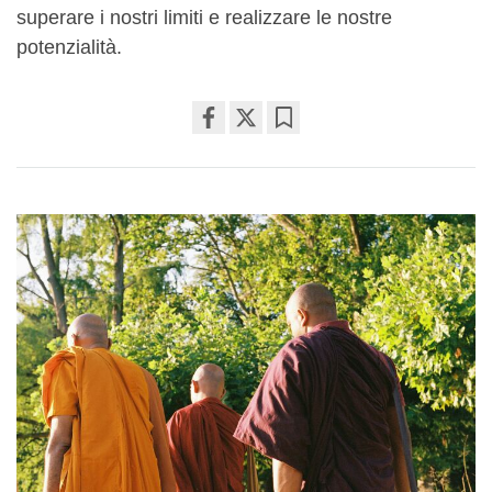
superare i nostri limiti e realizzare le nostre
potenzialità.
Share
Bookmark
on
facebook