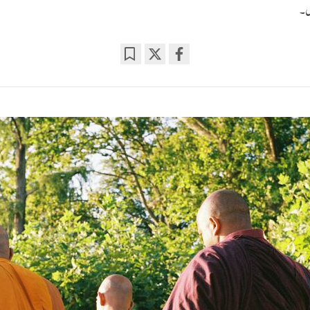
ں۔
Bookmark
Share
on
facebook