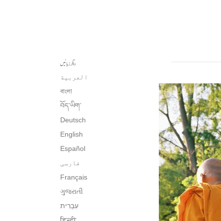
دیگر زبانیں
العربية
বাংলা
བོད་ཡིག་
Deutsch
English
Español
فارسی
Français
ગુજરાતી
עִבְרִית‎
हिन्दी