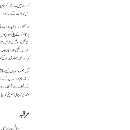
کرتے ہیں۔ ویسے اگر ہم پنر
اس ندامت کے ساتھ واقع
وہ محفوظ راہ جو بدھ مت 
پر کام کر کے اپنی کمزوریو
ستائش، موثر انداز میں ہمک
احساس خلق، ارتکاز اور دا
کیا، بلا شبہ ہماری زندگی
گو کہ ہم دوسروں کے ساتھ ک
ساتھ ہم دوسروں کے ساتھ ، 
کے خوف سے منسلک ہے، اس ح
مندی جن کی ہم اپنی کامی
مراقبہ
سانس پر ارتکاز