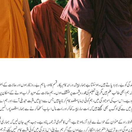
گی کو بے راہرو پاتے ہیں۔ ہو سکتا ہے ہمارا پیشہ ورانہ کام بیکار قسم کا ہو، یا ہم بے روز گار ہوں اور حالات کے بہتر 
ے کہ ہم ابھی طالب علم ہیں مگر اپنی تعلیم کی قدر و قیمت پر متشکک ہوں۔ ہم حالات کے مزید خراب ہونے کے امکان پ
طرہ ہے۔ اس سب کی موجودگی میں، ہم کوئی ایسا با مقصد کام کرنا چاہیں جس سے دنیا میں مثبت تبدیلی آئے، اور ہم
میں سے کئی لوگ یہ بھی سمجھتے ہیں کہ بہت سارا پیسہ کما کر اور بہت مال اسباب اکٹھا کرنے سے ہمارا مقصد پورا ن
ظ راہ کے عنوان کے حوالے سے نبرد آزما ہوتا ہے، جس کا عمومی ترجمہ پناہ ہے۔ جب ہم یہ جان لیں کہ ہماری ق
 ہو گی اور بد ترین پنر جنم ہمارا انتظار کر رہے ہوں گے اگر ہم نے اپنی اس زندگی میں کوئی مثبت کام نہیں کئیے، تو 