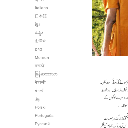
Italiano
日本語
ខ្មែរ
ಕನ್ನಡ
한국어
ລາວ
Монгол
मराठी
မြန်မာဘာသာ
ہونے کی کوئی امید نظر نہ
नेपाली
ر خوف زدہ ہیں اور شدید
ਪੰਜਾਬੀ
 اسے دوسرے لوگوں کے
پنجابی
ہیں ہو گا۔
Polski
Português
یمتی زندگی بہر صورت
ہم اس کی روک تھام کی فکر
Русский