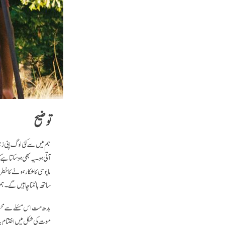
توضیح
ہم میں سے کئی لوگ اپنی زند
آتی ہو۔ یہ بھی ہو سکتا ہ
مایوسی کا شکار ہونے کا خ
ساتھ بانٹنا چاہیں گے۔ ہم 
بدھ مت اس مسٔلے سے محفو
موت کی شکل میں اختتام پذیر