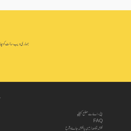
ہماری ویب سائٹ کو چلانے 
ب
اپنی راۓ سے مطلع کیجئیے
FAQ
نقشہ قطعۂ زمین یا نقشہ جاۓ وقوع