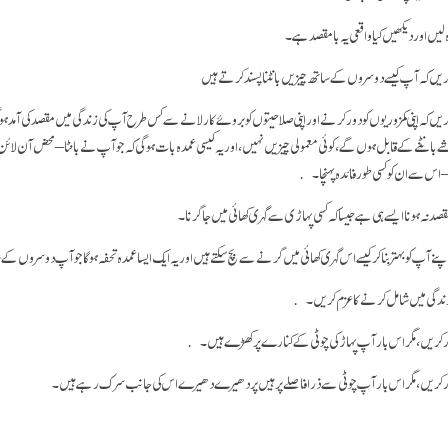
زہ لیں اور دیکھیں کیا واقعی یہ با مقصد ہے۔
ریں کہ آپ کیسے دوسروں کے ساتھ چیزیں بانٹنا پسند کرتے ہیں
یں کہ اپنی کمزوریوں کو دور کرنے اور اپنی صلاحیتوں کو بروئے کار لانے سے کس طرح آپ کی زندگی میں مقصد کی آمد
ے بانٹنے کے قابل ہوں گے، کوئی معمولی چیزیں نہیں، اور یہ کیسی عمدہ بات ہو گی کہ جو آپ نے بانٹا – محض آن لائن ہ
– اس سے ان کو کسی طور فائدہ پہنچا۔
صد نہ ہونا ایسے ہی ہے جیسا کہ کسی پہاڑی سے گہری کھائی میں جا گرنا۔
اپنے آپ کو بہتر بنا کر کیسے اس گہری کھائی میں گرنے سے بچ سکتے ہیں اور یہ ایک ایسا عمدہ تحفہ ہو گا جو آپ دوسر
 زندگی میں شامل کرنے کا عزم کریں۔
تصور کریں، مگر اس بار آپ پہاڑ کی چوٹی کے کنارے پر کھڑے ہیں۔
تصور کریں، مگر اس بار آپ چوٹی سے ذرا فاصلے پر ہیں پر دھیرے دھیرے اس کی جانب سرک رہے ہیں۔