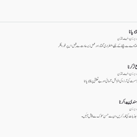
بو پانا
ڈر برزن ، مَیٹ لِنڈن
چھتاوے سے بچنے کے لئیے اضطراری گفتار اور عمل زیر عادت سے قبل اس پر غور و فکر
 تر کرنا
ڈر برزن ، مَیٹ لِنڈن
سرت کی آرزو کی افزائش، تنہائی اور بے تعلقی پر قابو پانا
مندی پیدا کرنا
ڈر برزن
ذبات کی قدر کریں، ان سے حسن سلوک سے پیش آئیں۔