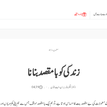
ارے بارے میں
چندہ دیجئیے
مضمون ۱۰ / ۱۳
زندگی کو با مقصد بنانا
ڈاکٹر الیگزینڈر برزن
،
مَیٹ لِنڈن
04:39
 معمولات کی بے مقصدیت کا احساس ہوتا ہے، تو ہم ایک با مقصد موقف جس سے ہم اپنی کمزوریوں اور صل