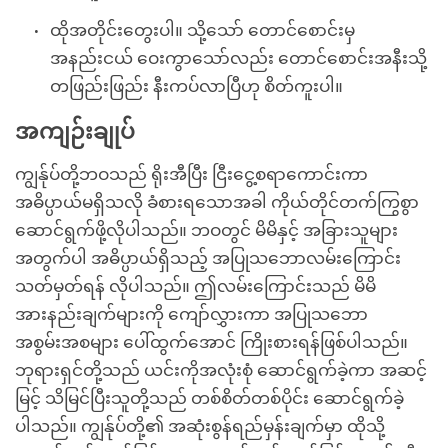
ထိုအတိုင်းတွေးပါ။ သို့သော် တောင်စောင်းမှ
အနည်းငယ် ဝေးကွာသော်လည်း တောင်စောင်းအနီးသို့
တဖြည်းဖြည်း နီးကပ်လာပြီဟု စိတ်ကူးပါ။
အကျဉ်းချုပ်
ကျွန်ုပ်တို့ဘဝသည် ရိုးအီပြီး ငြီးငွေ့စရာကောင်းကာ
အဓိပ္ပာယ်မရှိသလို ခံစားရသောအခါ ကိုယ်တိုင်တက်ကြွစွာ
ဆောင်ရွက်ဖို့လိုပါသည်။ ဘဝတွင် မိမိနှင့် အခြားသူများ
အတွက်ပါ အဓိပ္ပာယ်ရှိသည့် အပြုသဘောလမ်းကြောင်း
သတ်မှတ်ရန် လိုပါသည်။ ဤလမ်းကြောင်းသည် မိမိ
အားနည်းချက်များကို ကျော်လွှားကာ အပြုသဘော
အစွမ်းအစများ ပေါ်ထွက်အောင် ကြိုးစားရန်ဖြစ်ပါသည်။
ဘုရားရှင်တို့သည် ယင်းကိုအလုံးစုံ ဆောင်ရွက်ခဲ့ကာ အဆင့်
မြင့် သိမြင်ပြီးသူတို့သည် တစ်စိတ်တစ်ပိုင်း ဆောင်ရွက်ခဲ့
ပါသည်။ ကျွန်ုပ်တို့၏ အဆုံးစွန်ရည်မှန်းချက်မှာ ထိုသို့