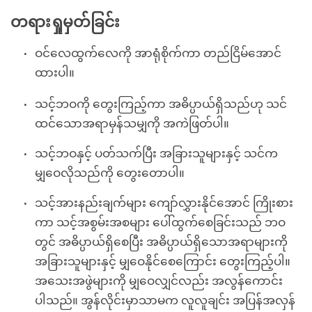
တရားရှုမှတ်ခြင်း
ဝင်လေထွက်လေကို အာရုံစိုက်ကာ တည်ငြိမ်အောင်
ထားပါ။
သင့်ဘဝကို တွေးကြည့်ကာ အဓိပ္ပာယ်ရှိသည်ဟု သင်
ထင်သောအရာမှန်သမျှကို အကဲဖြတ်ပါ။
သင့်ဘဝနှင့် ပတ်သက်ပြီး အခြားသူများနှင့် သင်က
မျှဝေလိုသည်ကို တွေးတောပါ။
သင့်အားနည်းချက်များ ကျော်လွှားနိုင်အောင် ကြိုးစား
ကာ သင့်အစွမ်းအစများ ပေါ်ထွက်စေခြင်းသည် ဘဝ
တွင် အဓိပ္ပာယ်ရှိစေပြီး အဓိပ္ပာယ်ရှိသောအရာများကို
အခြားသူများနှင့် မျှဝေနိုင်စေကြောင်း တွေးကြည့်ပါ။
အသေးအဖွဲများကို မျှဝေလျှင်လည်း အလွန်ကောင်း
ပါသည်။ အွန်လိုင်းမှာသာမက လူလူချင်း အပြန်အလှန်