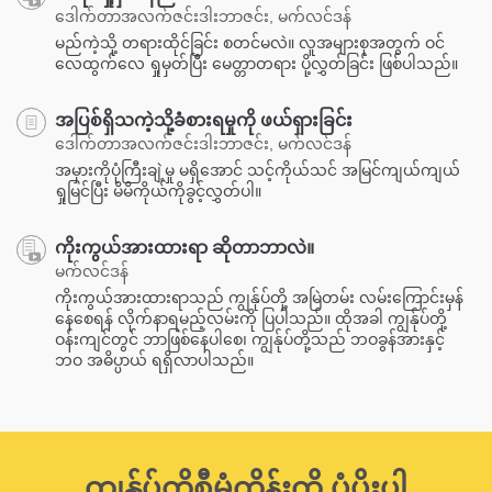
ဒေါက်တာအလက်ဇင်းဒါးဘာဇင်း, မက်လင်ဒန်
မည်ကဲ့သို့ တရားထိုင်ခြင်း စတင်မလဲ။ လူအများစုအတွက် ဝင်
လေထွက်လေ ရှုမှတ်ပြီး မေတ္တာတရား ပို့လွှတ်ခြင်း ဖြစ်ပါသည်။
အပြစ်ရှိသကဲ့သို့ခံစားရမှုကို ဖယ်ရှားခြင်း
ဒေါက်တာအလက်ဇင်းဒါးဘာဇင်း, မက်လင်ဒန်
အမှားကိုပုံကြီးချဲ့မှု မရှိအောင် သင့်ကိုယ်သင် အမြင်ကျယ်ကျယ်
ရှုမြင်ပြီး မိမိကိုယ်ကိုခွင့်လွှတ်ပါ။
ကိုးကွယ်အားထားရာ ဆိုတာဘာလဲ။
မက်လင်ဒန်
ကိုးကွယ်အားထားရာသည် ကျွန်ုပ်တို့ အမြဲတမ်း လမ်းကြောင်းမှန်
နေစေရန် လိုက်နာရမည့်လမ်းကို ပြပါသည်။ ထိုအခါ ကျွန်ုပ်တို့
ဝန်းကျင်တွင် ဘာဖြစ်နေပါစေ၊ ကျွန်ုပ်တို့သည် ဘဝခွန်အားနှင့်
ဘဝ အဓိပ္ပာယ် ရရှိလာပါသည်။
ကျွန်ုပ်တို့စီမံကိန်းကို ပံ့ပိုးပါ