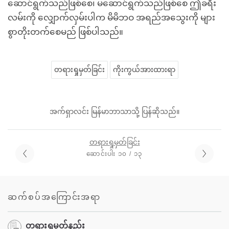
ဆောင်ရွက်သည်ဖြစ်စေ၊ မဆောင်ရွက်သည်ဖြစ်စေ ဤခရီး
လမ်းကို လျှောက်လှမ်းပါက မိမိဘဝ အရည်အသွေးကို များ
စွာတိုးတက်စေမည် ဖြစ်ပါသည်။
တရားရှုမှတ်ခြင်း
ကိုးကွယ်အားထားရာ
အက်ရှာလင်း မြန်မာဘာသာသို့ ပြန်ဆိုသည်။
တရားရှုမှတ်ခြင်း
ဆောင်းပါး ၁၀ / ၁၃
ဆက်စပ်အကြောင်းအရာ
တရားရှုမှတ်နည်း