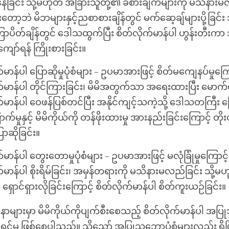
ုနေခြင်း သို့မဟုတ် အခြားသူတို့၏ ခံစားချက်များကို မသိနား
တော့ဘဲ မိဘများနှင့်ညစာစားချိန်တွင် မက်ဆေ့ချ်များပို့ခြင်း 
ာပိတ်ချိန်တွင် ဒေါသထွက်ပြီး စိတ်လိုက်မာန်ပါ ဟွန်းတီးကာ
ကျော်ရန် ကြိုးစားခြင်း။
်မာန်ပါ ပြောဆိုမှုပုံစံများ – ဥပမာအားဖြင့် စိတ်မကျေနပ်မှုကြေ
က်မာန်ပါ တိုင်ကြားခြင်း၊ မိမိအတွက်သာ အရေးထားပြီး မောက်မ
်မာန်ပါ ဝေဖန်ပြစ်တင်ပြီး အနိုင်ကျင့်သကဲ့သို့ ဒေါသတကြီး ပြ
က်မှုနှင့် မိမိကိုယ်ကို တန်ဖိုးထားမှု အားနည်းခြင်းကြောင့် တို
ာဆိုခြင်း။
်မာန်ပါ တွေးတောမှုပုံစံများ – ဥပမာအားဖြင့် မလုံခြုံမှုကြောင့်
်မာန်ပါ စိုးရိမ်ခြင်း၊ အမှန်တရားကို မသိနားမလည်ခြင်း သို့မဟ
ရှောင်ရှားလိုခြင်းကြောင့် စိတ်လိုက်မာန်ပါ စိတ်ကူးယဉ်ခြင်း။
များမှာ မိမိကိုယ်ကိုပျက်စီးစေသည့် စိတ်လိုက်မာန်ပါ အပြုအ
ာ်ရွှင်မှု ဖြစ်စေပါသည်။ သို့သော် အပြုသဘောပုံစံများလည်း ရှိပ