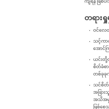
ကျရန် ဖြစ်ပ
တရားရှုမ
ဝင်လေထွ
သင့်ကာယက
အောင်ကြ
ယင်းတို
စိတ်ခံစာ
တစ်ခုခု
သင်စိတ်
အခြားသူ
အသိအမှတ်
ဖြစ်စေသ