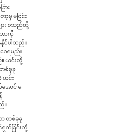
အခြား
ာ့မှ မငြင်း
ျား စသည်တို့
းတာကို
ေနိုင်ပါသည်။
ရှိစေရမည်။
်။ ယင်းတို့
တစ်ခုခု
ဘဲ ယင်း
က်အောင် မ
န်
ည်။
သာ တစ်ခုခု
ရွက်ခြင်းတို့