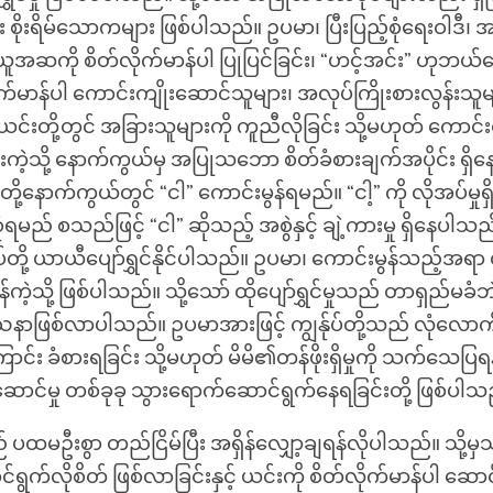
စိုးရိမ်သောကများ ဖြစ်ပါသည်။ ဥပမာ၊ ပြီးပြည့်စုံရေးဝါဒီ၊ 
အဆကို စိတ်လိုက်မာန်ပါ ပြုပြင်ခြင်း၊ “ဟင့်အင်း” ဟုဘယ်တေ
က်မာန်ပါ ကောင်းကျိုးဆောင်သူများ၊ အလုပ်ကြိုးစားလွန်းသူမ
င်းတို့တွင် အခြားသူများကို ကူညီလိုခြင်း သို့မဟုတ် ကောင်
င်းကဲ့သို့ နောက်ကွယ်မှ အပြုသဘော စိတ်ခံစားချက်အပိုင်း ရှိန
တို့နောက်ကွယ်တွင် “ငါ” ကောင်းမွန်ရမည်။ “ငါ့” ကို လိုအပ်မှု
်စုံရမည် စသည်ဖြင့် “ငါ” ဆိုသည့် အစွဲနှင့် ချဲ့ကားမှု ရှိနေပါသည
ုပ်တို့ ယာယီပျော်ရွှင်နိုင်ပါသည်။ ဥပမာ၊ ကောင်းမွန်သည့်အရာ 
်ကဲ့သို့ ဖြစ်ပါသည်။ သို့သော် ထိုပျော်ရွှင်မှုသည် တာရှည်မခံ
ာဖြစ်လာပါသည်။ ဥပမာအားဖြင့် ကျွန်ုပ်တို့သည် လုံလော
ာင်း ခံစားရခြင်း သို့မဟုတ် မိမိ၏တန်ဖိုးရှိမှုကို သက်သေပြရ
ောင်မှု တစ်ခုခု သွားရောက်ဆောင်ရွက်နေရခြင်းတို့ ဖြစ်ပါသ
ည် ပထမဦးစွာ တည်ငြိမ်ပြီး အရှိန်လျှော့ချရန်လိုပါသည်။ သို့မှ
်ရွက်လိုစိတ် ဖြစ်လာခြင်းနှင့် ယင်းကို စိတ်လိုက်မာန်ပါ ဆောင်