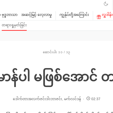
 ဗုဒ္ဓဘာသာ
အဆင့်မြင့် လေ့လာမှု
ကျွန်ုပ်တို့အကြောင်း
လှူဒါန်း
တရားရှုမှတ်ခြင်း
ဆောင်းပါး ၁၁ / ၁၃
မာန်ပါ မဖြစ်အောင် တ
ဒေါက်တာအလက်ဇင်းဒါးဘာဇင်း
,
မက်လင်ဒန်
02:37