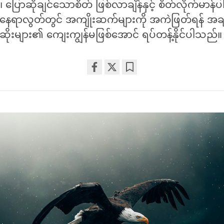
၊ ပြောဆိုချင်သောစိတ် ဖြစ်လာချိန်နှင့် စိတ်လိုက်မာန်ပါ 
 နေရာလွတ်တွင် အကျိုးဆက်များကို အကဲဖြတ်ရန် အချိန
များ၏ ကျေးကျွန်မဖြစ်အောင် ရပ်တန့်နိုင်ပါသည်။
Share
Bookmark
on
facebook