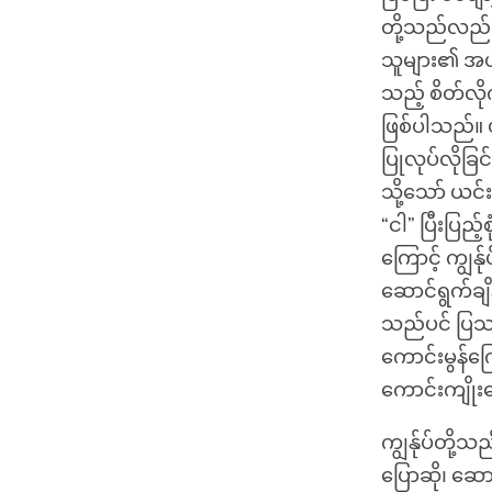
တို့သည်လည်း 
သူများ၏ အယူ
သည့် စိတ်လို
ဖြစ်ပါသည်။ ယ
ပြုလုပ်လိုခြ
သို့သော် ယင်း
“ငါ” ပြီးပြည့
ကြောင့် ကျွန်
ဆောင်ရွက်ချိန
သည်ပင် ပြဿန
ကောင်းမွန်ကြေ
ကောင်းကျိုးဆ
ကျွန်ုပ်တို့သ
ပြောဆို၊ ဆောင