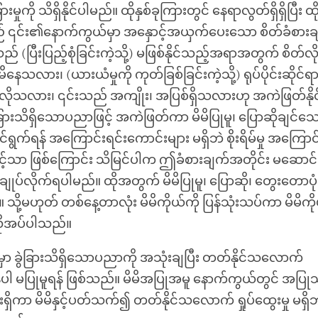
မှုကို သိရှိနိုင်ပါမည်။ ထိုနှစ်ခုကြားတွင် နေရာလွတ်ရှိရှိပြီး
သည် ၎င်း၏နောက်ကွယ်မှာ အနှောင့်အယှက်ပေးသော စိတ်ခံစားချ
် (ပြီးပြည့်စုံခြင်းကဲ့သို့) မဖြစ်နိုင်သည့်အရာအတွက် စိတ်လိ
နေသလား၊ (ယားယံမှုကို ကုတ်ခြစ်ခြင်းကဲ့သို့) ရုပ်ပိုင်းဆိုင်ရ
ု့ လိုသလား၊ ၎င်းသည် အကျိုး၊ အပြစ်ရှိသလားဟု အကဲဖြတ်နိ
ခွဲခြားသိရှိသောပညာဖြင့် အကဲဖြတ်ကာ မိမိပြုမူ၊ ပြောဆိုချင
်ရွက်ရန် အကြောင်းရင်းကောင်းများ မရှိဘဲ စိုးရိမ်မှု အကြောင
့်သာ ဖြစ်ကြောင်း သိမြင်ပါက ဤခံစားချက်အတိုင်း မဆောင်ရွ
းချုပ်လိုက်ရပါမည်။ ထိုအတွက် မိမိပြုမူ၊ ပြောဆို၊ တွေးတောပုံ
 သို့မဟုတ် တစ်နေ့တာလုံး မိမိကိုယ်ကို ပြန်သုံးသပ်ကာ မိမိကို
 လိုအပ်ပါသည်။
မှာ ခွဲခြားသိရှိသောပညာကို အသုံးချပြီး တတ်နိုင်သလောက်
န်ပါ မပြုမူရန် ဖြစ်သည်။ မိမိအပြုအမူ နောက်ကွယ်တွင် အပြ
းရှိကာ မိမိနှင့်ပတ်သက်၍ တတ်နိုင်သလောက် ရှုပ်ထွေးမှု မရှ