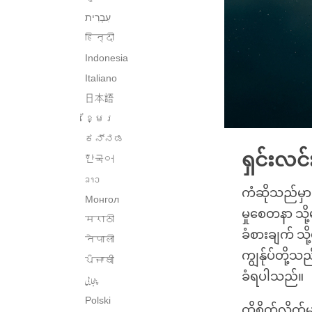
हिन्दी
Indonesia
Italiano
日本語
ខ្មែរ
ಕನ್ನಡ
ရှင်းလင်
한국어
ລາວ
ကံဆိုသည်မှာ 
Монгол
မှုစေတနာ သို
मराठी
ခံစားချက် သ
नेपाली
ကျွန်ုပ်တို့
ਪੰਜਾਬੀ
ခံရပါသည်။
پنجابی
Polski
ထိုစိတ်လိုက်မ