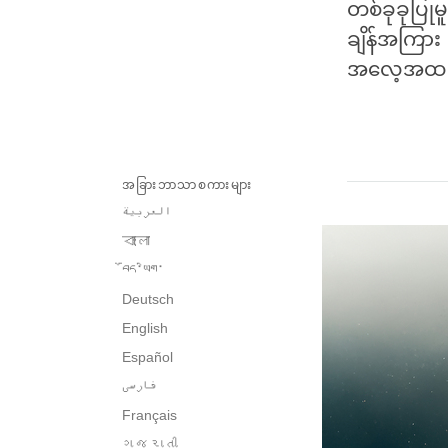
တစ်ခုခုပြုမူ
ချိန်အကြား
အလေ့အထဆိုး
အခြားဘာသာစကားများ
العربية
বাংলা
བོད་ཡིག་
Deutsch
English
Español
فارسی
Français
ગુજરાતી