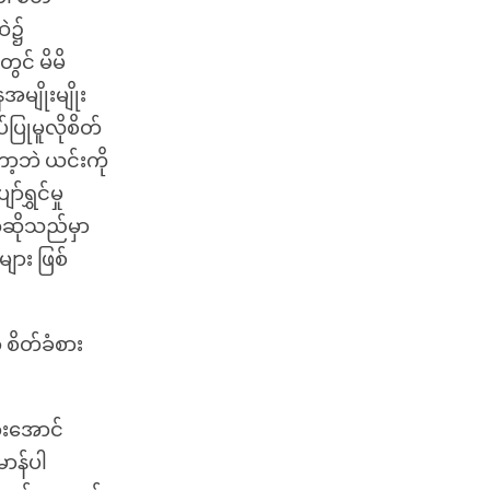
ထဲ၌
ွင် မိမိ
ျိုးမျိုး
ပြုမူလိုစိတ်
ာ့ဘဲ ယင်းကို
ရွှင်မှု
ကံဆိုသည်မှာ
ျား ဖြစ်
စိတ်ခံစား
ွားအောင်
မာန်ပါ