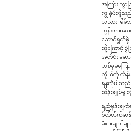
အကြား ကွာခြား
ကျွန်ုပ်တို့
သလား၊ မိမိသည
တွန်းအားပေးမိ
ဆောင်ရွက်ဖိ
ထို့ကြောင့် 
အတိုင်း ဆောင
တစ်ခုခုကြောင
ကိုယ်ကို ထိန်
ရန်လိုပါသည်။
ထိန်းချုပ်မှု
ရည်မှန်းချက်
စိတ်လိုက်မာ
ခံစားချက်မျာ