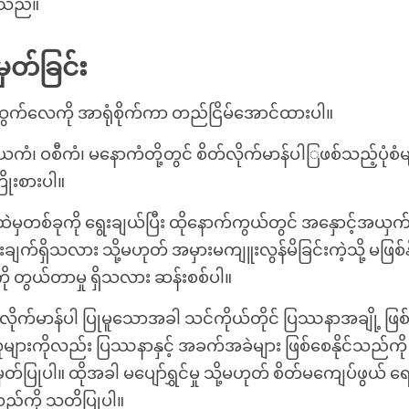
ါသည်။
ှတ်ခြင်း
က်လေကို အာရုံစိုက်ကာ တည်ငြိမ်အောင်ထားပါ။
ံ၊ ဝစီကံ၊ မနောကံတို့တွင် စိတ်လိုက်မာန်ပါြဖစ်သည့်ပုံစံမျာ
ိုးစားပါ။
့ထဲမှတစ်ခုကို ရွေးချယ်ပြီး ထိုနောက်ကွယ်တွင် အနှောင့်အယ
းချက်ရှိသလား သို့မဟုတ် အမှားမကျူးလွန်မိခြင်းကဲ့သို့ မဖြစ်
ကို တွယ်တာမှု ရှိသလား ဆန်းစစ်ပါ။
လိုက်မာန်ပါ ပြုမူသောအခါ သင်ကိုယ်တိုင် ပြဿနာအချို့ ဖြစ်
များကိုလည်း ပြဿနာနှင့် အခက်အခဲများ ဖြစ်စေနိုင်သည်ကို 
ပြုပါ။ ထိုအခါ မပျော်ရွှင်မှု သို့မဟုတ် စိတ်မကျေပ်ဖွယ် ရေတို
ည်ကို သတိပြုပါ။