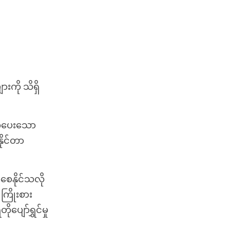
းကို သိရှိ
ှက်ပေးသော
နိုင်တာ
စေနိုင်သလို
ကြိုးစား
ပျော်ရွှင်မှု