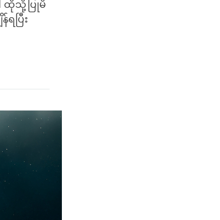
ထိုသို့ပြုမိ
်ရပြီး