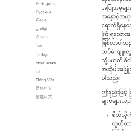
Português
အပြုအမူများ
Русский
အနှောင့်အယှက
සිංහල
ရောက်ရှိနေသ
தமிழ்
ကြုံရသောအခါ 
తెలుగు
ဖြစ်လာပါသည်
ไทย
ထပ်မံကျူးလွန
Türkçe
သို့မဟုတ် စိ
Українська
အဆိုပါအပြုအမ
اُردو
ပါသည်။
Tiếng Việt
简体中文
ဤနည်းဖြင့်
繁體中文
ချက်များသည်
စိတ်လို
တွယ်တာပြ