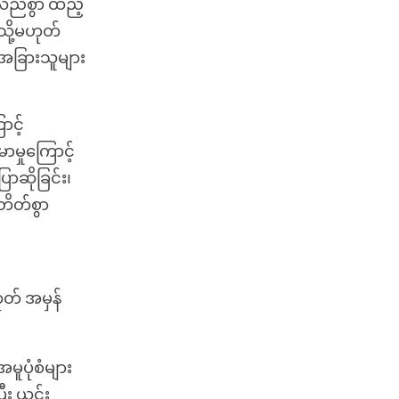
မလည်စွာ ထည့်
သို့မဟုတ်
 အခြားသူများ
ာင့်
ာမှုကြောင့်
ောဆိုခြင်း၊
းတိတ်စွာ
ုတ် အမှန်
မူပုံစံများ
ြီး ယင်း