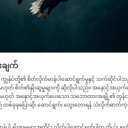
းချက်
ကျွန်ုပ်တို့၏ စိတ်လိုက်မာန်ပါဆောင်ရွက်မှုနှင့် သက်ဆိုင်ပါ
့မဟုတ် စိတ်၏နှိုးဆွမှုများကို ဆိုလိုပါသည်။ အနှောင့်အယှက
ို့မဟုတ် အနှောင့်အယှက်ပေးသော သဘောထားအချို့၏ တွန်း
သည် တစ်ခုခုပြောဆို၊ ဆောင်ရွက်၊ တွေးတောရန် သံလိုက်ဓာတ်ကဲ့သ
ာန်ပါ နှိုးဆွမှုများအတိုင်း လိုက်ပါဆောင်ရွက်ပါက ကိုယ်၊ နှုတ