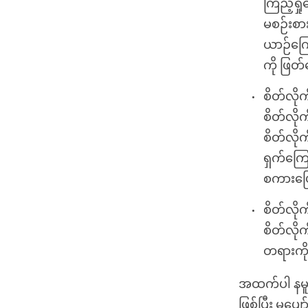
ကြည့်ရှ
မစဉ်းစား
ယာဉ်ကြေ
ကို ဖြတ်
စိတ်လိုက
စိတ်လို
စိတ်လိုက
ရှက်ကြော
စကားပြေ
စိတ်လိုက
စိတ်လိုက
တရားကို 
အထက်ပါ နမူနာ
ဖြစ်ပြီး မပျေ