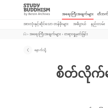
Close
Study
Buddhism
အရေးကြီးအချက်များ
တိဘက်
Home
အားလုံးနှင့်ဆိုင်သော တန်ဖိုးများ
အဓိပ္ပာယ်
နည်းလမ်း
›
အရေးကြီးအချက်များ
›
တရားရှုမှတ်ခြင်း
နောက်သို့
စိတ်လိုက်