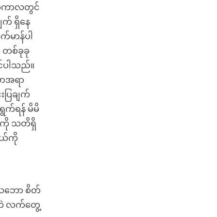
 ထိုကာလတွင်
က် ရှိနေ
ုက်မာန်ပါ
ာ တစ်ခုခု
ုင်ပါသည်။
်သောအရာ
်းပြချက်
က်ရန် မိမိ
ကို သတိရှိ
ယ်ကို
ုသဘော စိတ်
ိဘဲ လက်တွေ့