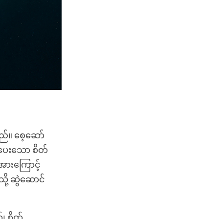
သည်။ စေ့ဆော်
်ပေးသော စိတ်
အားကြောင့်
ို့ ဆွဲဆောင်
်၊ စိတ်