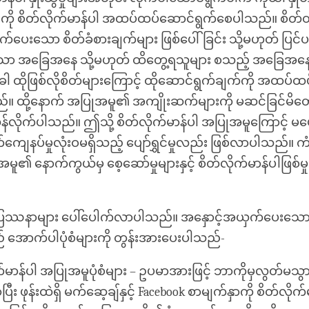
ကို စိတ်လိုက်မာန်ပါ အထပ်ထပ်ဆောင်ရွက်စေပါသည်။ စိတ်
်ပေးသော စိတ်ခံစားချက်များ ဖြစ်ပေါ်ခြင်း သို့မဟုတ် ပြင်ပတ
ော အခြေအနေ သို့မဟုတ် ထိတွေ့ရသူများ စသည့် အခြေအနေအမ
ထိုဖြစ်လိုစိတ်များကြောင့် ထိုဆောင်ရွက်ချက်ကို အထပ်ထပ်
။ ထို့နောက် အပြုအမူ၏ အကျိုးဆက်များကို မဆင်ခြင်မိတေ
်လိုက်ပါသည်။ ဤသို့ စိတ်လိုက်မာန်ပါ အပြုအမူကြောင့် မပျော်
တ်ကျေနပ်မှုလုံးဝမရှိသည့် ပျော်ရွှင်မှုလည်း ဖြစ်လာပါသည်။ 
ူ၏ နောက်ကွယ်မှ စေ့ဆော်မှုများနှင့် စိတ်လိုက်မာန်ပါဖြစ်မှုမ
 ပြဿနာများ ပေါ်ပေါက်လာပါသည်။ အနှောင့်အယှက်ပေးသော 
 အောက်ပါပုံစံများကို တွန်းအားပေးပါသည်-
က်မာန်ပါ အပြုအမူပုံစံများ – ဥပမာအားဖြင့် ဘာကိုမှလွတ်မသ
ီး ဖုန်းထဲရှိ မက်ဆေ့ချ်နှင့် Facebook စာမျက်နှာကို စိတ်လိုက်