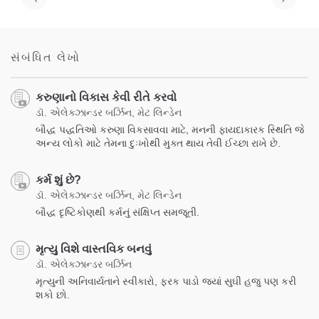
સંબંધિત લેખો
કરુણાનો વિકાસ કેવી રીતે કરવો
ડૉ. એલેક્ઝાન્ડર બર્ઝિન, મેટ લિન્ડેન
બૌદ્ધ પદ્ધતિઓ કરુણા વિકસાવવા માટે, મનની ફાયદાકારક સ્થિતિ જે
અન્ય લોકો માટે તેમના દુઃખોથી મુક્ત થાય તેવી ઈચ્છા રાખે છે.
કર્મ શું છે?
ડૉ. એલેક્ઝાન્ડર બર્ઝિન, મેટ લિન્ડેન
બૌદ્ધ દૃષ્ટિકોણથી કર્મનું સંક્ષિપ્ત સમજૂતી.
મૃત્યુ વિશે વાસ્તવિક બનવું
ડૉ. એલેક્ઝાન્ડર બર્ઝિન
મૃત્યુની અનિવાર્યતાને સ્વીકારો, ફરક પાડો જ્યાં સુઘી હજુ પણ કરી
શકો છો.