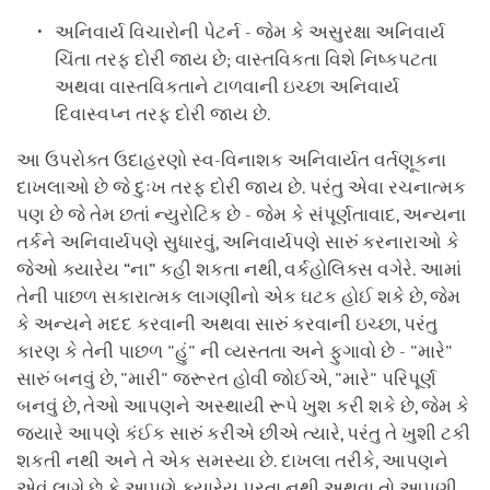
અનિવાર્ય વિચારોની પેટર્ન - જેમ કે અસુરક્ષા અનિવાર્ય
ચિંતા તરફ દોરી જાય છે; વાસ્તવિકતા વિશે નિષ્કપટતા
અથવા વાસ્તવિકતાને ટાળવાની ઇચ્છા અનિવાર્ય
દિવાસ્વપ્ન તરફ દોરી જાય છે.
આ ઉપરોક્ત ઉદાહરણો સ્વ-વિનાશક અનિવાર્યત વર્તણૂકના
દાખલાઓ છે જે દુઃખ તરફ દોરી જાય છે. પરંતુ એવા રચનાત્મક
પણ છે જે તેમ છતાં ન્યુરોટિક છે - જેમ કે સંપૂર્ણતાવાદ, અન્યના
તર્કને અનિવાર્યપણે સુધારવું, અનિવાર્યપણે સારું કરનારાઓ કે
જેઓ ક્યારેય “ના” કહી શકતા નથી, વર્કહોલિક્સ વગેરે. આમાં
તેની પાછળ સકારાત્મક લાગણીનો એક ઘટક હોઈ શકે છે, જેમ
કે અન્યને મદદ કરવાની અથવા સારું કરવાની ઇચ્છા, પરંતુ
કારણ કે તેની પાછળ "હું" ની વ્યસ્તતા અને ફુગાવો છે - "મારે"
સારું બનવું છે, "મારી" જરૂરત હોવી જોઈએ, "મારે" પરિપૂર્ણ
બનવું છે, તેઓ આપણને અસ્થાયી રૂપે ખુશ કરી શકે છે, જેમ કે
જ્યારે આપણે કંઈક સારું કરીએ છીએ ત્યારે, પરંતુ તે ખુશી ટકી
શકતી નથી અને તે એક સમસ્યા છે. દાખલા તરીકે, આપણને
એવું લાગે છે કે આપણે ક્યારેય પૂરતા નથી અથવા તો આપણી