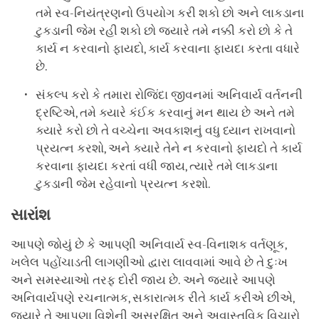
તમે સ્વ-નિયંત્રણનો ઉપયોગ કરી શકો છો અને લાકડાના
ટુકડાની જેમ રહી શકો છો જ્યારે તમે નક્કી કરો છો કે તે
કાર્ય ન કરવાનો ફાયદો, કાર્ય કરવાના ફાયદા કરતા વધારે
છે.
સંકલ્પ કરો કે તમારા રોજિંદા જીવનમાં અનિવાર્ય વર્તનની
દ્રષ્ટિએ, તમે ક્યારે કંઈક કરવાનું મન થાય છે અને તમે
ક્યારે કરો છો તે વચ્ચેના અવકાશનું વધુ ધ્યાન રાખવાનો
પ્રયત્ન કરશો, અને ક્યારે તેને ન કરવાનો ફાયદો તે કાર્ય
કરવાના ફાયદા કરતાં વધી જાય, ત્યારે તમે લાકડાના
ટુકડાની જેમ રહેવાનો પ્રયત્ન કરશો.
સારાંશ
આપણે જોયું છે કે આપણી અનિવાર્ય સ્વ-વિનાશક વર્તણૂક,
ખલેલ પહોંચાડતી લાગણીઓ દ્વારા લાવવામાં આવે છે તે દુઃખ
અને સમસ્યાઓ તરફ દોરી જાય છે. અને જ્યારે આપણે
અનિવાર્યપણે રચનાત્મક, સકારાત્મક રીતે કાર્ય કરીએ છીએ,
જ્યારે તે આપણા વિશેની અસુરક્ષિત અને અવાસ્તવિક વિચારો