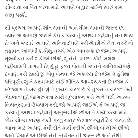
યોગ્યતા સાબિત કરવા માટે આપણે બહાર જઈને સારું કામ
કરવું પડશે.
સૌ પ્રથમ, આપણે શાંત થવાની અને ધીમા થવાની જરૂર છે.
ત્યારે જ આપણે જ્યારે કંઈક કરવાનું અથવા કહેવાનું મન થાય
છે અને જ્યારે આપણે અનિવાર્યપણે કરીએ છીએ તેના વચ્ચેનો
તફાવત ઓળખી શકીશું. વચ્ચે એક અવકાશ છે જેમાં આપણે
મૂલ્યાંકન કરી શકીએ છીએ, શું તેની પાછળ કોઈ ખલેલ
પહોંચાડતી લાગણી છે, શું હું ફક્ત પોતાની જાતને અનિવાર્યપણે
દબાણ કરી રહ્યો છું એવું બનવા જે અશક્ય છે (જેમ કે હંમેશા
પરિપૂર્ણ), શું તે કરવા માટે કોઈ ભૌતિક આવશ્યકતા છે (જેમ કે
ખંજવાળ ને ખણવું), શું તે ફાયદાકારક છે કે નુકસાનકારક? તેથી,
ભેદભાવપૂર્ણ જાગરૂકતા સાથે મૂલ્યાંકન કરો અને પછી આત્મ-
નિયંત્રણનો ઉપયોગ કરો, જો આપણે જોઈએ કે આપણે જે
કરવાનું અથવા કહેવાનું અનુભવીએ છીએ તે કાર્ય કરવા માટે
કોઈ યોગ્ય કારણ નથી, પરંતુ માત્ર કેટલાક ન્યુરોટિક કારણ છે.
આના માટે આપણે કેવી રીતે કાર્ય કરીએ છીએ, બોલીએ છીએ
અને વિચારીએ છીએ તેની સચેતતાની જરૂર છે અને તેથી