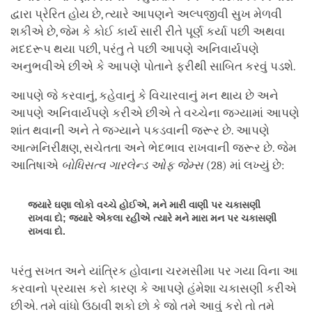
દ્વારા પ્રેરિત હોય છે, ત્યારે આપણને અલ્પજીવી સુખ મેળવી
શકીએ છે, જેમ કે કોઈ કાર્ય સારી રીતે પૂર્ણ કર્યા પછી અથવા
મદદરૂપ થયા પછી, પરંતુ તે પછી આપણે અનિવાર્યપણે
અનુભવીએ છીએ કે આપણે પોતાને ફરીથી સાબિત કરવું પડશે.
આપણે જે કરવાનું, કહેવાનું કે વિચારવાનું મન થાય છે અને
આપણે અનિવાર્યપણે કરીએ છીએ તે વચ્ચેના જગ્યામાં આપણે
શાંત થવાની અને તે જગ્યાને પકડવાની જરૂર છે. આપણે
આત્મનિરીક્ષણ, સચેતતા અને ભેદભાવ રાખવાની જરૂર છે. જેમ
આતિષાએ
બોધિસત્વ ગારલેન્ડ ઓફ જેમ્સ
(28) માં લખ્યું છે:
જ્યારે ઘણા લોકો વચ્ચે હોઈએ, મને મારી વાણી પર ચકાસણી
રાખવા દો; જ્યારે એકલા રહીએ ત્યારે મને મારા મન પર ચકાસણી
રાખવા દો.
પરંતુ સખત અને યાંત્રિક હોવાના ચરમસીમા પર ગયા વિના આ
કરવાનો પ્રયાસ કરો કારણ કે આપણે હંમેશા ચકાસણી કરીએ
છીએ. તમે વાંધો ઉઠાવી શકો છો કે જો તમે આવું કરો તો તમે