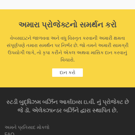
અમારા પ્રોજેક્ટનો સમર્થન કરો
વેબસાઇટને જાળવવા અને વધુ વિસ્તૃત કરવાની અમારી ક્ષમતા
સંપૂર્ણપણે તમારા સમર્થન પર નિર્ભર છે. જો તમને અમારી સામગ્રી
ઉપયોગી લાગે, તો કૃપા કરીને એકલ અથવા માસિક દાન કરવાનું
વિચારો.
દાન કરો
સ્ટડી બુદ્ધિઝમ બર્ઝિન આર્કાઇવ્સ ઇ.વી. નું પ્રોજેક્ટ છે
જે ડૉ. એલેક્ઝાન્ડર બર્ઝિને દ્વારા સ્થાપિત છે.
અમને પ્રતિસાદ મોકલો
FAQ