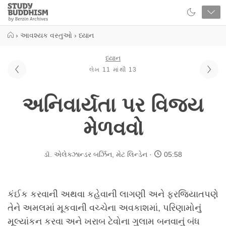
Close
Study
Buddhism
Home
›
આવશ્યક વસ્તુઓ
›
ધ્યાન
ધ્યાન
લેખ 11 માંથી 13
અનિવાર્યતા પર વિજય
મેળવવો
ડૉ. એલેક્ઝાન્ડર બર્ઝિન
,
મેટ લિન્ડેન
05:58
કંઈક કરવાની અથવા કહેવાની લાગણી અને ફરજિયાતપણે
તેને અમલમાં મૂકવાની વચ્ચેના અવકાશમાં, પરિણામોનું
મૂલ્યાંકન કરવા અને ખરાબ ટેવોના ગુલામ બનવાનું બંધ