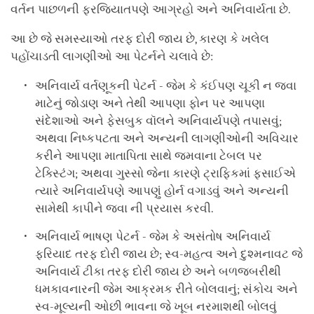
વર્તન પાછળની ફરજિયાતપણે આગ્રહો અને અનિવાર્યતા છે.
આ છે જે સમસ્યાઓ તરફ દોરી જાય છે, કારણ કે ખલેલ
પહોંચાડતી લાગણીઓ આ પેટર્નને ચલાવે છે:
અનિવાર્ય વર્તણૂકની પેટર્ન - જેમ કે કંઈપણ ચૂકી ન જવા
માટેનું જોડાણ અને તેથી આપણા ફોન પર આપણા
સંદેશાઓ અને ફેસબુક વૉલને અનિવાર્યપણે તપાસવું;
અથવા નિષ્કપટતા અને અન્યની લાગણીઓની અવિચાર
કરીને આપણા માતાપિતા સાથે જમવાના ટેબલ પર
ટેક્સ્ટિંગ; અથવા ગુસ્સો જેના કારણે ટ્રાફિકમાં ફસાઈએ
ત્યારે અનિવાર્યપણે આપણું હોર્ન વગાડવું અને અન્યની
સામેથી કાપીને જવા ની પ્રયાસ કરવી.
અનિવાર્ય ભાષણ પેટર્ન - જેમ કે અસંતોષ અનિવાર્ય
ફરિયાદ તરફ દોરી જાય છે; સ્વ-મહત્વ અને દુશ્મનાવટ જે
અનિવાર્ય ટીકા તરફ દોરી જાય છે અને બળજબરીથી
ધમકાવનારની જેમ આક્રમક રીતે બોલવાનું; સંકોચ અને
સ્વ-મૂલ્યની ઓછી ભાવના જે ખૂબ નરમાશથી બોલવું