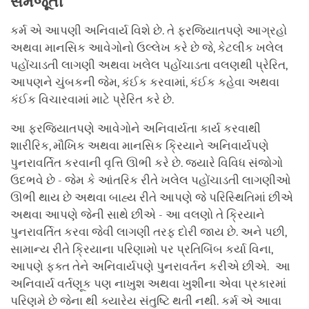
સમજૂતી
કર્મ એ આપણી અનિવાર્ય વિશે છે. તે ફરજિયાતપણે આગ્રહો
અથવા માનસિક આવેગોનો ઉલ્લેખ કરે છે જે, કેટલીક ખલેલ
પહોંચાડતી લાગણી અથવા ખલેલ પહોંચાડતા વલણથી પ્રેરિત,
આપણને ચુંબકની જેમ, કંઈક કરવામાં, કંઈક કહેવા અથવા
કંઈક વિચારવામાં માટે પ્રેરિત કરે છે.
આ ફરજિયાતપણે આવેગોને અનિવાર્યતા કાર્ય કરવાથી
શારીરિક, મૌખિક અથવા માનસિક ક્રિયાને અનિવાર્યપણે
પુનરાવર્તિત કરવાની વૃત્તિ ઊભી કરે છે. જ્યારે વિવિધ સંજોગો
ઉદભવે છે - જેમ કે આંતરિક રીતે ખલેલ પહોંચાડતી લાગણીઓ
ઊભી થાય છે અથવા બાહ્ય રીતે આપણે જે પરિસ્થિતિમાં છીએ
અથવા આપણે જેની સાથે છીએ - આ વલણો તે ક્રિયાને
પુનરાવર્તિત કરવા જેવી લાગણી તરફ દોરી જાય છે. અને પછી,
સામાન્ય રીતે ક્રિયાના પરિણામો પર પ્રતિબિંબ કર્યા વિના,
આપણે ફક્ત તેને અનિવાર્યપણે પુનરાવર્તન કરીએ છીએ. આ
અનિવાર્ય વર્તણૂક પણ નાખુશ અથવા ખુશીના એવા પ્રકારમાં
પરિણમે છે જેના થી ક્યારેય સંતુષ્ટિ થતી નથી. કર્મ એ આવા