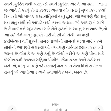
સ્વયંસ્ફુરિત નથી, પરંતુ જો સ્વયંસ્ફુરિત એટલે આપણા માથામાં
જે આવે તે કરવું, તેના ફાયદા અથવા યોગ્યતાનું મૂલ્યાંકન કર્યા
વિના, તો જો બાળક મધ્યરાત્રિમાં રડતું હોય, જો આપણે ઉઠવાનું
મન થતું નથી, તો આપડે નથી કરતા, અથવા જો આપણને લાગે
છે કે બાળકને ચૂપ કરવા માટે તેને ફટકો મારવાનું મન થાય છે, તો
આપણે તેને માત્ર ફટકો મારીએ છીએ. તેથી, આપણી
ફરજિયાત વર્તણૂકની સમસ્યાઓનો સામનો કરવા માટે - કર્મ
સાથેની આપણી સમસ્યાઓ - આપણે વારંવાર ધ્યાન કરવાની
જરૂર છે, જેમ કે આપણે કર્યું છે, જેથી કરીને આપણે પોતા માટે
પોલીસકર્મી અથવા મહિલા પોલીસ જેવા કડક અને કઠોર ન
બનીએ, પરંતુ આપણે જે કરવાનું મન થાય તેના વિશે સચેતતા
રાખવું એ આપોઆપ અને સ્વાભાવિક બની જાય છે.
ધ્યાન
લેખ 11 માંથી 13