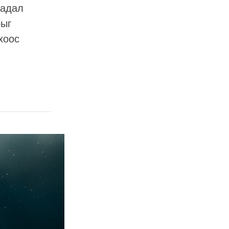
дадал
рыг
хоос