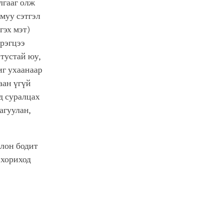
лгааг олж
 муу сэтгэл
гэх мэт)
эрэгцээ
 тустай юу,
иг ухаанаар
аан үгүй
д суралцах
агуулан,
олон бодит
 хориход