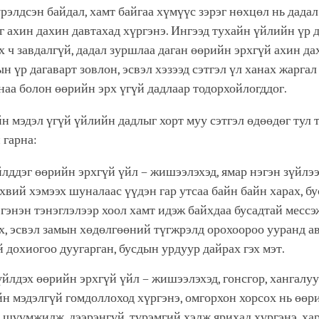
үрэлдсэн байдал, хамт байгаа хүмүүс зэрэг нөхцөл нь дада
г ахин дахин давтахад хүргэнэ. Ингээд тухайн үйлийн үр 
х ч завдалгүй, дадал зуршлаа даган өөрийн эрхгүй ахин да
н үр дагаварт зовлон, эсвэл хэзээд сэтгэл үл ханах жаргал
наа болон өөрийн эрх үгүй дадлаар тодорхойлогддог.
н мэдэл үгүй үйлийн дадлыг хорт муу сэтгэл өдөөдөг тул 
 гарна:
йлддэг өөрийн эрхгүй үйл – жишээлэхэд, ямар нэгэн зүйлэ
вий хэмээх шуналаас үүдэн гар утсаа байн байн харах, бу
 гэнэн тэнэглэлээр хоол хамт идэж байхдаа бусадтай мессэ
х, эсвэл замын хөдөлгөөний түгжрэлд орохоороо ууранд а
 дохиогоо дуугарган, бусдын урдуур дайрах гэх мэт.
үйлдэх өөрийн эрхгүй үйл – жишээлэхэд, гонсгор, хангалуу
йн мэдэлгүй гомдоллоход хүргэнэ, омгорхон хорсох нь өөр
 шүүмжилж, дээрэнгүй, түрэмгий хэлж ярихад хүргэнэ, ха