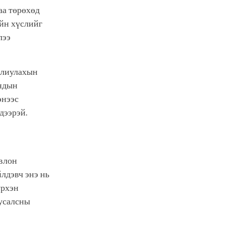
аа төрөхөд
ийн хүслийг
лээ
рлиулахын
ондын
энээс
йдээрэй.
овлон
лдэвч энэ нь
үрхэн
тусалсны
.