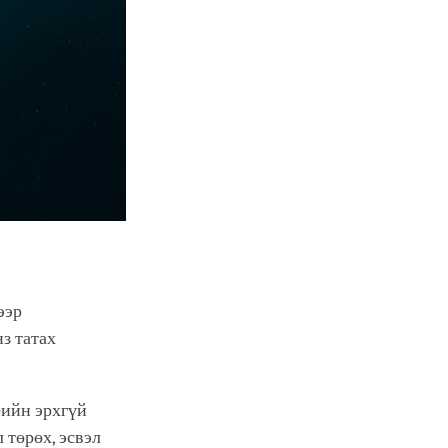
ээр
нз татах
рийн эрхгүй
 төрөх, эсвэл