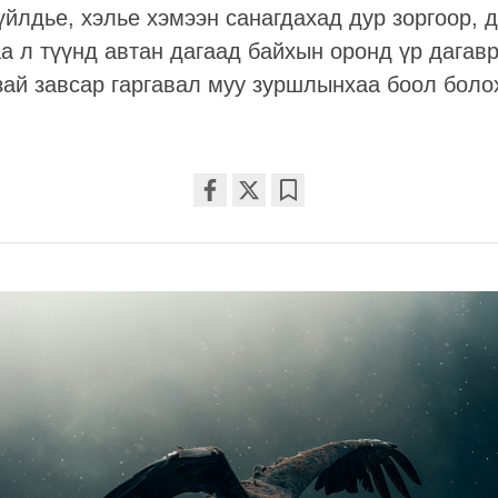
йлдье, хэлье хэмээн санагдахад дур зоргоор, 
а л түүнд автан дагаад байхын оронд үр дагав
зай завсар гаргавал муу зуршлынхаа боол боло
Share
Bookmark
on
facebook