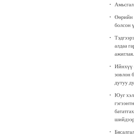
Амьсгал 
Өөрийн 
болсон 
Тэдгээрэ
алдаа га
ажиглая
Ийнхүү 
зовлон 
дутуу д
Юуг хэл
гэгээнт
бататгах
шийдээ
Бясалга