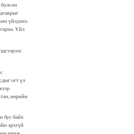
л болсон
дагаврыг
хин үйлдэнэ.
 гарна. Үйл
тэдгээрээс
эс
сдыг огт үл
жээр
втан, өөрийн
н бус байх
ийн эрхгүй
рин ичиж