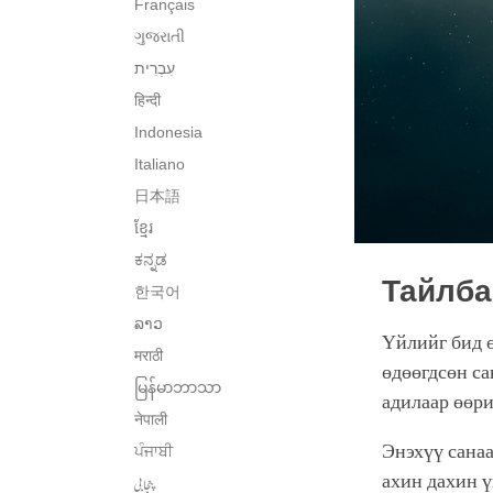
Français
ગુજરાતી
हिन्दी
Indonesia
Italiano
日本語
ខ្មែរ
ಕನ್ನಡ
Тайлба
한국어
ລາວ
Үйлийг бид ө
मराठी
өдөөгдсөн сан
မြန်မာဘာသာ
адилаар өөр
नेपाली
Энэхүү санаа
ਪੰਜਾਬੀ
ахин дахин ү
پنجابی