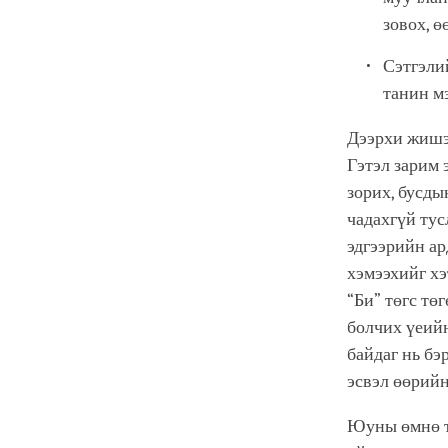
зовох, ө
Сэтгэлий
танин м
Дээрхи жишээ
Гэтэл зарим 
зорих, бусды
чадахгүй тус
эдгээрийн ар
хэмээхийг хэ
“Би” төгс тө
болчих үеийн
байдаг нь бэ
эсвэл өөрийн
Юуны өмнө то