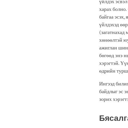
үйлдэх эсвэл
харах болно.
байгаа эсэх,
үйлдэхэд өөр
(загатнахад 
хөнөөлтэй юу
ажиглан шинж
бөгөөд энэ н
хэрэгтэй. Үү
өдрийн турш
Ингээд билиг
байдлыг эс э
зорих хэрэгт
Бясалг