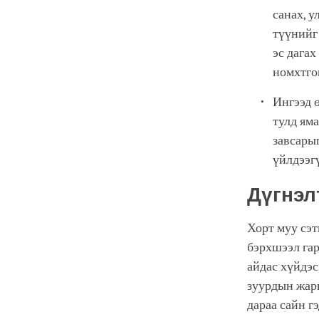
санах, 
түүнийг
эс дагах
номхтго
Ингээд 
тулд ям
завсарыг
үйлдээг
Дүгнэл
Хорт муу сэт
бэрхшээл гар
айдас хүйдэс
зуурдын жарг
дараа сайн г