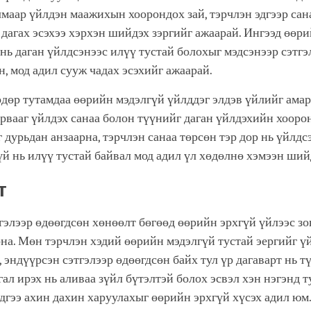
улмаар үйлдэн маажихын хоорондох зай, тэрчлэн эдгээр сан
 дагах эсэхээ хэрхэн шийдэх зэргийг ажаарай. Ингээд өөр
 нь даган үйлдсэнээс илүү тустай болохыг мэдсэнээр сэтгэ
н, мод адил сууж чадах эсэхийг ажаарай.
өдөр тутамдаа өөрийн мэдэлгүй үйлддэг элдэв үйлийг ама
арвааг үйлдэх санаа болон түүнийг даган үйлдэхийн хоор
 дурьдан анзаарна, тэрчлэн санаа төрсөн тэр дор нь үйлдс
үй нь илүү тустай байвал мод адил үл хөдөлнө хэмээн ши
т
гэлээр өдөөгдсөн хөнөөлт бөгөөд өөрийн эрхгүй үйлээс з
на. Мөн тэрчлэн хэдий өөрийн мэдэлгүй тустай эергийг үй
, эндүүрсэн сэтгэлээр өдөөгдсөн байх тул үр дагаварт нь т
ал ирэх нь аливаа зүйл бүтэлтэй болох эсвэл хэн нэгэнд 
эдгээ ахин дахин харуулахыг өөрийн эрхгүй хүсэх адил юм