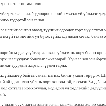
дээрээ тогтон, амарлина.
үйлдэл, хэл яриа, бодлоороо өөрийн мэдэлгүй үйлддэг дад
үйлээ тодорхойлон саная.
эс нэгийг сонгон аваад, түүнийг өдөөдөг хорт муу сэтгэл э
ргахгүй гэх мэтийн үл бүтэх зүйлд шунасан сэтгэл байгаа 
.
өөрийн мэдэл үгүйгээр аливааг үйлдэх нь өөрт болон өрөө
бэрхшээл үүддэг болохыг ажиглаарай. Үүнээс зовлон бэрх
улимаг зуурдын жаргал л үүдэн гарна.
ж, үйлдмээр байгаа санааг цэгнэх билиг ухаан төрүүлж, 
ний айлдсанчлан үйл нь өөрт хөнөөлтэй, тэрчлэн Би-д бари
 бол сэтгэлээ номхруулан, мод адил үл хөдлөхийг дадуулн
рэй.
л үйлдэн суух цагтаа загатнасныг маажъя эсвэл хөлөө хөдө