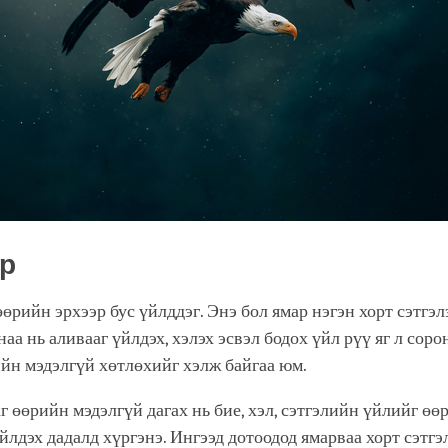
р
өрийн эрхээр бус үйлддэг. Энэ бол ямар нэгэн хорт сэтгэл
аа нь аливааг үйлдэх, хэлэх эсвэл бодох үйл рүү яг л соро
ийн мэдэлгүй хөтлөхийг хэлж байгаа юм.
г өөрийн мэдэлгүй дагах нь бие, хэл, сэтгэлийн үйлийг өө
йлдэх дадалд хүргэнэ. Ингээд дотоодод ямарваа хорт сэтгэл