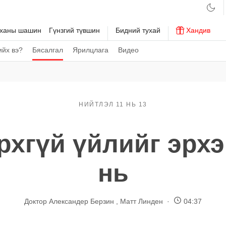
рханы шашин
Гүнзгий түвшин
Бидний тухай
Хандив
хийх вэ?
Бясалгал
Ярилцлага
Видео
НИЙТЛЭЛ 11 НЬ 13
рхгүй үйлийг эрхэ
нь
Доктор Александер Берзин
,
Матт Линден
04:37