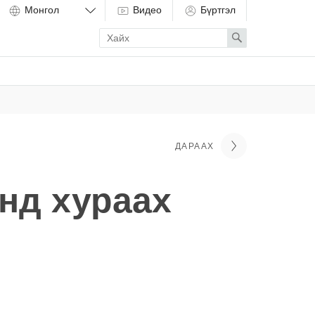
Видео
Бүртгэл
Enter
Search
search
term
ДАРААХ
нд хураах