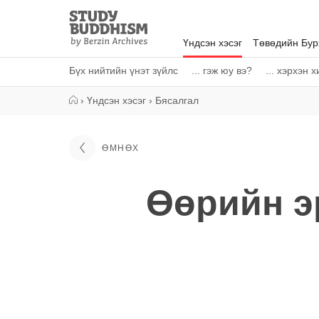
Close
Study
Buddhism
Үндсэн хэсэг
Төвөдийн Бу
Home
Бүх нийтийн үнэт зүйлс
... гэж юу вэ?
... хэрхэн 
›
Үндсэн хэсэг
›
Бясалгал
ӨМНӨХ
Өөрийн э