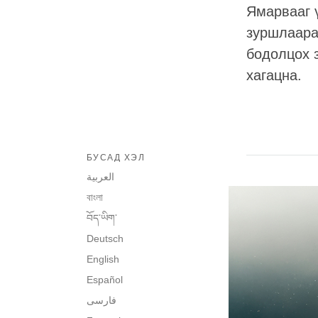
Ямарвааг ү
зуршлаара
бодолцох 
хагацна.
БУСАД ХЭЛ
العربية
বাংলা
བོད་ཡིག་
Deutsch
English
Español
فارسی