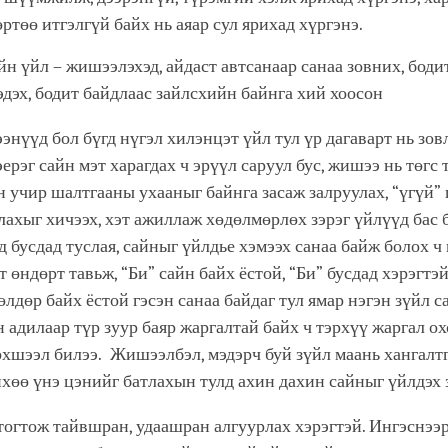
өртөө итгэлгүй байх нь аяар сул ярихад хүргэнэ.
н үйл – жишээлэхэд, айдаст автсанаар санаа зовних, боди
эдэх, бодит байдлаас зайлсхийн байнга хий хоосон
нүүд бол бүгд нүгэл хилэнцэт үйл тул үр дагаварт нь зовл
эерэг сайн мэт харагдах ч эрүүл саруул бус, жишээ нь төгс
н учир шалтгааны ухааныг байнга засаж залруулах, “үгүй”
лахыг хичээх, хэт ажиллаж хөдөлмөрлөх зэрэг үйлүүд бас 
д бусдад туслая, сайныг үйлдье хэмээх санаа байж болох ч 
т өндөрт тавьж, “Би” сайн байх ёстой, “Би” бусдад хэрэгтэй
гөлдөр байх ёстой гэсэн санаа байдаг тул ямар нэгэн зүйл 
 адилаар түр зуур баяр жаргалтай байх ч тэрхүү жаргал о
рхшээл билээ. Жишээлбэл, мэдэрч буй зүйл маань хангалт
хөө үнэ цэнийг батлахын тулд ахин дахин сайныг үйлдэх 
гтож тайвшран, удаашран алгуурлах хэрэгтэй. Ингэснээр