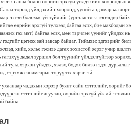
 хэлэх санаа болон өөрийн эрхгүй үйлдэхийн хоорондын я
 Санаа төрөөд үйлдэхийн хооронд, үүний ард ямарваа хорт
 ямар нэгэн боломжгүй зүйлийг (үргэлж төгс төгөлдөр байх 
ийгөө өөрийн эрхгүй түлхээд байгаа эсэх, бие махбодын х
маажих гэх мэт) байгаа эсэх, мөн тэрчлэн үүнийг үйлдэх нь
 гэдгийг цэгнэх зай завсар байдаг. Тиймээс эдгээрийг бил
лээд, хийе, хэлье гэснээ дагах зохистой эерэг учир шалтг
ь гагцхүү дадал зуршил бол түүнийг үйлдэлгүйгээр хорихо
ний тулд хэрхэн үйлдэх, хэлэх, бодох билээ гэдэг дурьдлыг 
ид сэрэмж санамсарыг төрүүлэх хэрэгтэй.
 ухаанаар чадахын хэрээр буянт сайн сэтгэлийг, өөрийг б
ндүүрсэн сэтгэлийг агуулан, өөрийн эрхгүй үйлийг тэвчин
эй байна.
ал