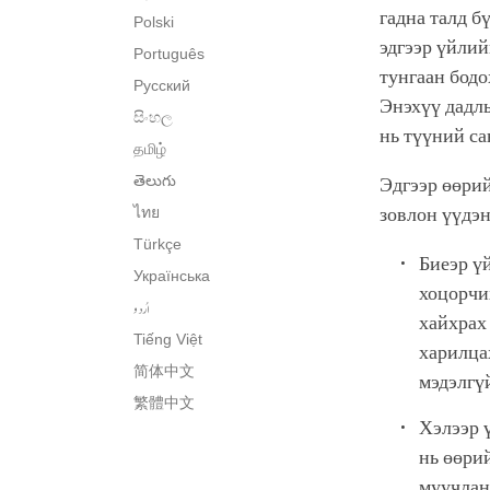
гадна талд б
Polski
эдгээр үйлий
Português
тунгаан бодо
Русский
Энэхүү дадлы
සිංහල
нь түүний са
தமிழ்
తెలుగు
Эдгээр өөрий
ไทย
зовлон үүдэн
Türkçe
Биеэр ү
Українська
хоцорчих
اُردو
хайхрах
Tiếng Việt
харилца
简体中文
мэдэлгүй
繁體中文
Хэлээр 
нь өөри
муучлан