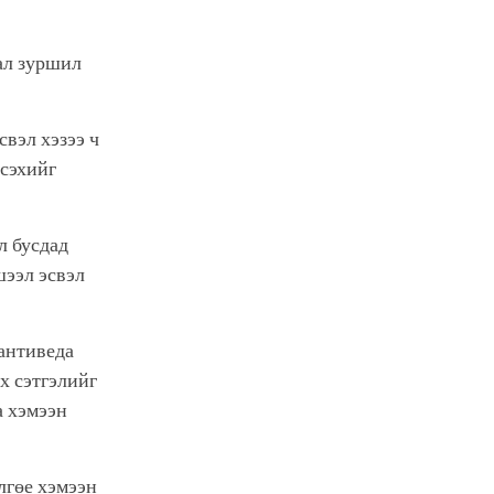
ал зуршил
свэл хэзээ ч
эсэхийг
л бусдад
шээл эсвэл
Шантиведа
х сэтгэлийг
а хэмээн
лгөе хэмээн