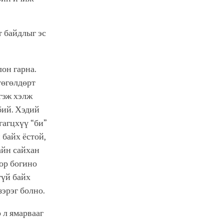
т байдлыг эс
он гарна.
 төгөлдөрт
 гэж хэлж
бий. Хэдий
гагцхүү “би”
 байх ёстой,
сайн сайхан
хор богино
гүй байх
зэрэг болно.
 л ямарвааг