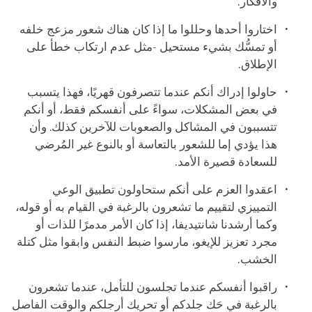
والأفكار.
اختاروا أحدها وحللوا ما إذا كان هناك شعور مزعج خلفه
أو تمسُّك بشيء مستحيل -مثل عدم ارتكاب خطأ على
الإطلاق.
حاولوا إدراك أنكم عندما تتصرفون قهريًا، فهذا يتسبب
في بعض المشكلات، سواءً على أنفسكم فقط، أو أنكم
تتسببون في المشاكل والصعوبات للآخرين كذلك. وأن
هذا يؤدي إما للشعور بالتعاسة أو بالنوع غير المُرضي
للسعادة قصيرة الأمد.
اعقدوا العزم على أنكم ستحاولون تطبيق الوعي
التمييزي لتقييم ما تشعرون بالرغبة في القيام به أو قوله،
وكما أرشدنا شانتيديفا، إذا كان الأمر مدمرًا للذات أو
مجرد تعزيز للإيغو، مارسوا ضبط النفس وابقوا مثل كتلة
الخشب.
راقبوا أنفسكم عندما تجلسون للتأمل، عندما تشعرون
بالرغبة في حَك جلدكم أو تحريك أرجلكم والوقت الفاصل