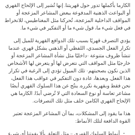
الكارما بأكملها تدور حول قهريتنا. إنها تُشير إلى الإلحاح القهري
أو البواعث الذهنية المدفوعة ببعض المشاعر المزعجة أو
المواقف الداخلية المزعجة، تُحركنا مثل المغناطيس، للانخراط
في فعل شيء ما، قول شيء ما أو التفكير في شيء ما.
يؤدي التصرف قهريًا بسبب تلك الدوافع القهرية للميل إلى
تكرار الفعل الجسدي، اللفظي أو الذهني بشكل قهري. عندما
تنشأ ظروف متنوعة -داخليًا مثل نشأة المشاعر المزعجة أو
خارجيًا مثل المواقف التي نتعرض لها أو يتعرض لها الأشخاص
الذين نكون بصحبتهم- تلك الميول تؤدي إلى الرغبة في تكرار
هذا الفعل. وبعدها، عادة دون التفكير في عواقب هذا الفعل،
نحن فقط وبقهرية نكرره. ينتُج عن هذا السلوك القهري أيضًا
مشاعر تعاسة أو نوع السعادة التي لا تُرضي أبدًا. الكارما هي
الإلحاح القهري الكامن خلف مثل تلك التصرفات.
هذا ما يقود إلى المشكلات، بما أن المشاعر المزعجة تعتبر
القوة الدافعة لتلك الأنماط:
أنماط السلوك القهري – مثل التعلق بألا يفوتنا أي شيء