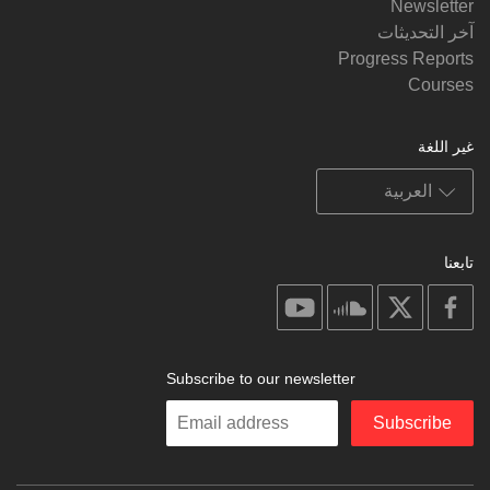
Newsletter
آخر التحديثات
Progress Reports
Courses
غير اللغة
تابعنا
on
on
on
on
youtube
soundcloud
facebook
X
Subscribe to our newsletter
Enter
Subscribe
your
email