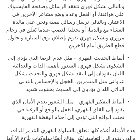
وبالتالي بشكل قهري نتفقد الرسائل وصفحة الفايسبوك
على هواتفنا، أو الغفل وعدم وضع مشاعر الآخرين في
الاعتبار، وبالتالي نرسل رسائل نصية ونحن على مائدة
العشاء مع والدينا، أو يجعلنا الغضب عندما نَعلَق في زحام
مروري وبشكل قهري نقوم بإطلاق بوق السيارة ونحاول
قطع الطريق أمام الآخرين.
أنماط الحديث القهري – مثل عدم الرضا الذي يؤدي إلى
الشكوى بشكل قهري، الشعور بأهمية الذات والعدائية
اللتان تقودان إلى النقد بشكل قهري والتحدث بشكل
عدواني مثل المتنمرين، الخجل والإحساس بالتدني
الذاتي اللذان يؤديان إلى الحديث بخفوت شديد.
أنماط التفكير القهري – مثل الشعور بعدم الأمان الذي
يقود إلى القلق القهري، الغفل بالواقع أو الرغبة في
تجنب الواقع التي تؤدي إلى أحلام اليقظة القهرية.
هذه الأمثلة أعلاه كلها تتعلق بالسلوك القهري المُدمر للذات
والذي يقود إلى التعاسة. لكن هناك أيضًا سلوكيات بنَّاءة إلا أنها