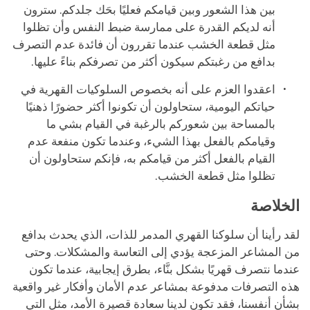
بين هذا الشعور وبين قيامكم فعليًا بحَك جلدكم. سترون
أنه لديكم القدرة على ممارسة ضبط النفس وأن تظلوا
مثل قطعة الخشب عندما تقررون أن فائدة عدم التصرف
بدافع من رغبتكم سيكون أكثر من تصرفكم بناءً عليها.
اعقدوا العزم على أنه بخصوص السلوكيات القهرية في
حياتكم اليومية، ستحاولون أن تكونوا أكثر حضورًا ذهنيًا
بالمساحة بين شعوركم بالرغبة في القيام بشي ما
وقيامكم بالفعل بهذا الشيء، وعندما تكون منفعة عدم
القيام بالفعل أكثر من قيامكم به، فإنكم ستحاولون أن
تظلوا مثل قطعة الخشب.
الخلاصة
لقد رأينا أن سلوكنا القهري المدمر للذات، الذي يحدث بدافع
من المشاعر المزعجة يؤدي إلى التعاسة والمشكلات. وحتى
عندما نتصرف قهريًا بشكل بنَّاء، بطرق إيجابية، عندما تكون
هذه التصرفات مدفوعة بمشاعر عدم الأمان وأفكار غير واقعية
بشأن أنفسنا، فقد تكون لدينا سعادة قصيرة الأمد، مثل التي