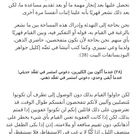
نحصل عليها بعد إنجاز مهمة ما أو بعد تقديم مساعدة ما، لكن
بعد ذلك نشعر قهريًا بأنه علينا إثبات أنفسنا مرة أخرى.
نحن بحاجة إلى التهدئة وإدراك هذه المساحة بين ما نشعر
بالرغبة في القيام به، قوله أو التفكير فيه، وبين القيام قهريًا
بأي منهم. نحن بحاجة لأن نكون متفحصين، حاضري الذهن،
ولدينا وعي تمييزي. وكما كتب أتيشا في نَصِّه إكليل جواهر
البوديساتفات البيت (28):
(٢٨) عندما أكون بين الكثيرين، دعوني استمر في تفقُد حديثي؛
عندما أبقى وحدي، دعوني استمر في تفقُد ذهني.
لكن حاولوا القيام بذلك دون الوصول إلى تطرف أن تكونوا
مُتصلبين وآليين لأنكم تتفحصون أنفسكم طوال الوقت. قد
تعترضون على ذلك قائلين إنكم لن تكونوا عفويين إذا قمتم
بذلك، لكن إذا كانت العفوية تعني القيام بأي شيء يخطر على
أذهانكم، دون تقييم منافعه أو ملاءمته، إذن إذا بكى الطفل عند
منتصف الليل، إذا كُنَّا لا نرغب في الاستيقاظ، فلا نستيقظ، أو