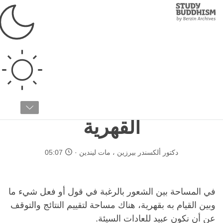
Study
Clos
Buddhism
Home
›
الأسس
›
التأمل
التأمل
مقالة ١١ / ١٣
التغلُّب على التصرفات
القهرية
دكتور ألكسندر بيرزين
،
مات ليندين
05:07
في المساحة بين الشعور بالرغبة في قول أو فعل شيء ما
وبين القيام به بقهرية، هناك مساحة لتقييم النتائج والتوقف
عن أن نكون عبيد للعادات السيئة.