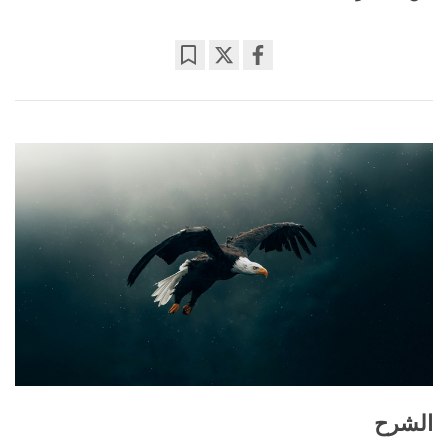
Bookmark
Share
on
facebook
الشرح