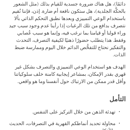
دائمًا)، هل هناك ضرورة جسدية للقيام بذلك (مثل الشعور
بالحكَّة الجلدية)، هل ستكون نافعة أم ضارة. إذن، فإننا نُقيم
باستخدام الوعي التمييزي وبعدها نطبق التحكم الذاتي بألا
نتصرف بدافع من تلك الرغبات إذا رأينا عدم وجود سبب جيد
وراء قولنا أو قيامنا بما نرغب فيه، وإنما هو سبب عُصابي
وفقط. هذا يتطلب حضورًا ذهنيًا لكيفية التصرف، التحدث
والتفكير نحتاج للتفحُّص الدائم خلال اليوم وممارسة ضبط
الذات.
الهدف هو استخدام الوعي التمييزي والتصرف بشكل غير
قهري بقدر الإمكان، بمشاعر إيجابية كامنة خلف سلوكياتنا
وأقل قدر ممكن من الارتباك حول أنفسنا وما هو واقعي.
التأمل
تهدئة الذهن من خلال التركيز على التنفس.
محاولة تحديد أنماطكم القهرية في التصرفات، الحديث