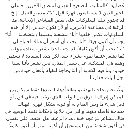
عُصابية -كالمثالية، التصحيح القهري لمنطق الآخرين، فاعلي
الخير الذين لا يستطيعون قهريًا قول "لا"، مدمنو العمل...إلخ.
قد تحتوي تلك السلوكيات على بعض المشاعر الإيجابية، مثل
الرغبة في مساعدة الآخرين، أو لأن نكون جيدين، إلا أن هذه
السلوكيات تكمن خلفها "أنا" منشغلة بنفسها ومتضخمة – "أنا"
يجب أن أكون جيدًا، "أنا" يجب أن أشعر أن هناك احتياج لي،
"أنا" يجب أن أكون كاملاً، قد يجعلنا هذا نشعر بسعادة مؤقتة،
كما نشعر عندما نقوم بشيء جيد، لكن هذه السعادة لا تستمر
وهذه هي المشكلة. على سبيل المثال، نحن نشعر بأننا لسنا
جيدين بما فيه الكفاية أو أننا بحاجة للقيام بأفعال جيدة من
أجل إثبات جدارتنا.
أولًا، نحن بحاجة لتهدئة وإبطاء أذهاننا. عندها فقط سيكون من
الممكن إدراك الفرق بين الوقت الذي نرغب فيه في قول أو
فعل شيء ما وبين القيام به أو قوله بشكل قهري. فهناك
مساحة فاصلة بينهما والتي من خلالها بإمكاننا تقييم الوضع، هل
هناك مشاعر مزعجة خلف هذه الرغبة، هل أضغط على نفسي
كي أكون شخصًا من المستحيل أن أكونه (مثل أن أكون كاملًا