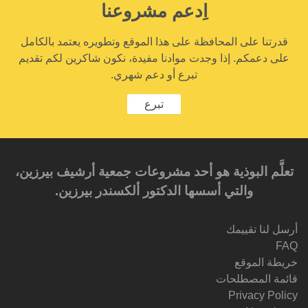
اِدعم مشروعنا
قدرتنا على المحافظة على هذا الموقع وتطويره يعتمد بالكامل
على دعمكم. إذا وجدت موادنا مفيدة، نكون شاكرين لكم تقديم
تبرع أو دعم شهري.
تبرع
تعلَّم البوذية هو أحد مشروعات جمعية أرشيف بيرزين،
والتي أسسها الدكتور ألكسندر بيرزين.‎‎
أرسل لنا تقييمك
FAQ
خريطة الموقع
قائمة المصطلحات
Privacy Policy