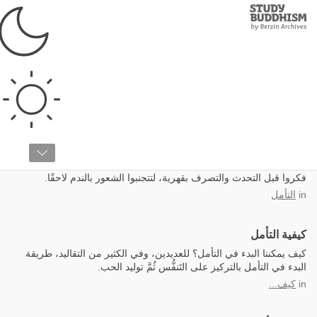
Study
Clos
Buddhism
Home
التأمل
التغلُّب على التصرفات القهرية
فكروا قبل التحدث والتصرف بقهرية، لتتجنبوا الشعور بالندم لاحقًا.
in
التأمل
كيفية التأمل
كيف يمكننا البدء في التأمل؟ للعديدين، وفي الكثير من التقاليد، طريقة
البدء في التأمل بالتركيز على التَنفُّس ثُمَّ توليد الحب.
in
كيف...