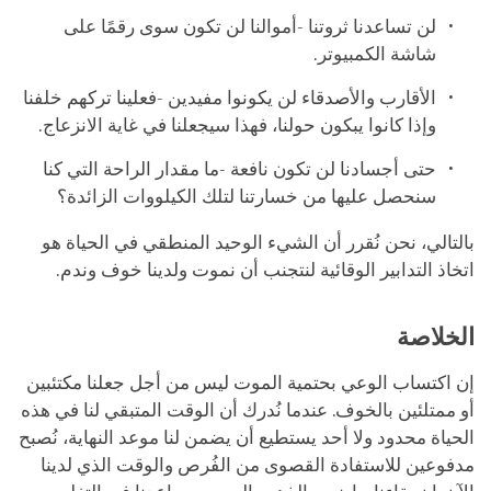
لن تساعدنا ثروتنا -أموالنا لن تكون سوى رقمًا على
شاشة الكمبيوتر.
الأقارب والأصدقاء لن يكونوا مفيدين -فعلينا تركهم خلفنا
وإذا كانوا يبكون حولنا، فهذا سيجعلنا في غاية الانزعاج.
حتى أجسادنا لن تكون نافعة -ما مقدار الراحة التي كنا
سنحصل عليها من خسارتنا لتلك الكيلووات الزائدة؟
بالتالي، نحن نُقرر أن الشيء الوحيد المنطقي في الحياة هو
اتخاذ التدابير الوقائية لنتجنب أن نموت ولدينا خوف وندم.
الخلاصة
إن اكتساب الوعي بحتمية الموت ليس من أجل جعلنا مكتئبين
أو ممتلئين بالخوف. عندما نُدرك أن الوقت المتبقي لنا في هذه
الحياة محدود ولا أحد يستطيع أن يضمن لنا موعد النهاية، نُصبح
مدفوعين للاستفادة القصوى من الفُرص والوقت الذي لدينا