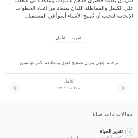
الآن. إن بقاءنا حاضري الذهن بالموت، يساعدنا في التغلب
على الكسل والمماطلة اللذان يمنعانا من اتخاذ الخطوات
الإيجابية لتجنب أن تُصبح الأشياء أسوأ في المستقبل.
الموت
التأمل
ترجمة: إنجي بدران تصحيح لغوي ومطابقة: لامو غيالتسِن
التأمل
مقالة ٩ / ١٣
مقالات ذات صلة
تقدير الحياة
دكتور ألكسندر بيرزين ، مات ليندين