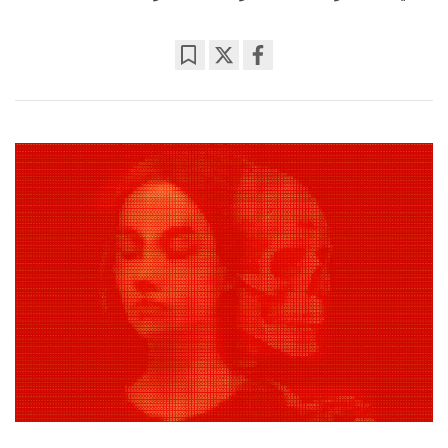
Bookmark
Share
on
facebook