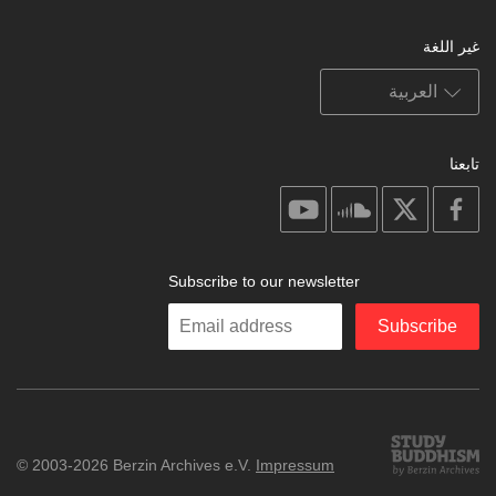
غير اللغة
تابعنا
on
on
on
on
youtube
soundcloud
facebook
X
Subscribe to our newsletter
Enter
Subscribe
your
email
Study
© 2003-2026 Berzin Archives e.V.
Impressum
Buddhism
Home