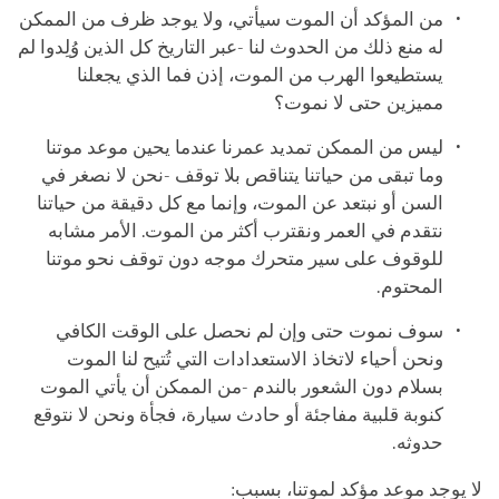
من المؤكد أن الموت سيأتي، ولا يوجد ظرف من الممكن
له منع ذلك من الحدوث لنا -عبر التاريخ كل الذين وُلِدوا لم
يستطيعوا الهرب من الموت، إذن فما الذي يجعلنا
مميزين حتى لا نموت؟
ليس من الممكن تمديد عمرنا عندما يحين موعد موتنا
وما تبقى من حياتنا يتناقص بلا توقف -نحن لا نصغر في
السن أو نبتعد عن الموت، وإنما مع كل دقيقة من حياتنا
نتقدم في العمر ونقترب أكثر من الموت. الأمر مشابه
للوقوف على سير متحرك موجه دون توقف نحو موتنا
المحتوم.
سوف نموت حتى وإن لم نحصل على الوقت الكافي
ونحن أحياء لاتخاذ الاستعدادات التي تُتيح لنا الموت
بسلام دون الشعور بالندم -من الممكن أن يأتي الموت
كنوبة قلبية مفاجئة أو حادث سيارة، فجأة ونحن لا نتوقع
حدوثه.
لا يوجد موعد مؤكد لموتنا، بسبب: