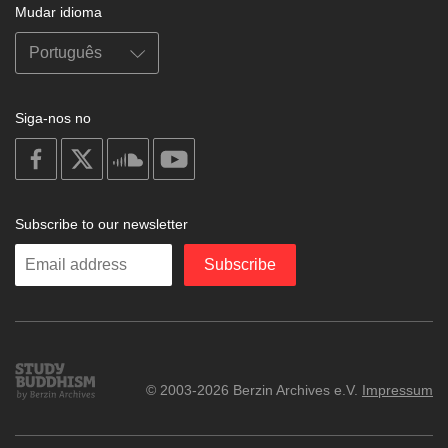
Mudar idioma
Siga-nos no
on
on
on
on
facebook
X
soundcloud
youtube
Subscribe to our newsletter
Enter
Subscribe
your
email
Study
© 2003-2026 Berzin Archives e.V.
Impressum
Buddhism
Home