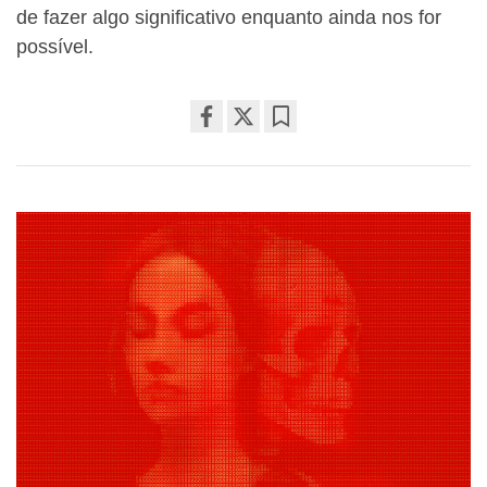
de fazer algo significativo enquanto ainda nos for
possível.
Share
Bookmark
on
facebook