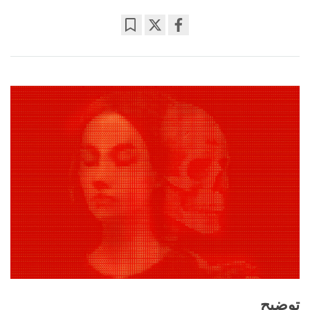
Bookmark
Share
on
facebook
توضیح