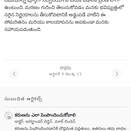
సమయాన్ని పూర్తిగా సద్వినియోగం చేసుకోవడానికి ప్రేరణ లాగా
ఉంటుంది. మరణం గురించి తెలుసుకోవడం మనకు భవిష్యత్తులో
సరైన నిర్ణయాలను తీసుకోవటానికి అడ్డుపడే వాటిని ఈ
సోమరితనం మరియు కాలయాపనను ఆపకుండా మనకు
సహాయపడుతుంది.
ధ్యానం
ఆర్టికల్ 9 యొక్క 13
సంబంధిత ఆర్టికల్స్
కరుణను ఎలా పెంపొందించుకోవాలి
డాక్టర్. అలెగ్జాండర్ బెర్జిన్, మాట్ లిండెన్
కరుణను పెంపొందించడానికి బౌద్ధమత పద్ధతులు, ఇతరులు తమ బాధల