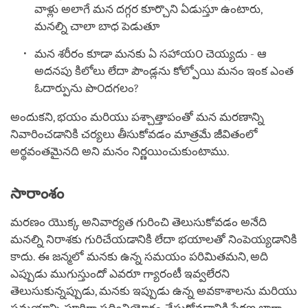
వాళ్లు అలాగే మన దగ్గర కూర్చొని ఏడుస్తూ ఉంటారు,
మనల్ని చాలా బాధ పెడుతూ
మన శరీరం కూడా మనకు ఏ సహాయ౦ చెయ్యదు - ఆ
అదనపు కిలోలు లేదా పౌండ్లను కోల్పోయి మనం ఇంక ఎంత
ఓదార్పును పొ౦దగలం?
అందుకని, భయం మరియు పశ్చాత్తాపంతో మన మరణాన్ని
నివారించడానికి చర్యలు తీసుకోవడం మాత్రమే జీవితంలో
అర్థవంతమైనది అని మనం నిర్ణయించుకుంటాము.
సారాంశం
మరణం యొక్క అనివార్యత గురించి తెలుసుకోవడం అనేది
మనల్ని నిరాశకు గురిచేయడానికి లేదా భయాలతో నింపెయ్యడానికి
కాదు. ఈ జన్మలో మనకు ఉన్న సమయం పరిమితమని, అది
ఎప్పుడు ముగుస్తుందో ఎవరూ గ్యారంటీ ఇవ్వలేరని
తెలుసుకున్నప్పుడు, మనకు ఇప్పుడు ఉన్న అవకాశాలను మరియు