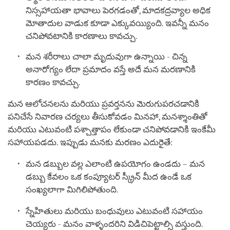
నిస్సహాయతా భావాలు పెరగడంతో, మాదకద్రవ్యాల అధిక
మోతాదుల వాడుక కూడా ఎక్కువయ్యింది. ఇవన్నీ మనం
చనిపోవటానికి కారణాలు కావచ్చు.
మన శరీరాలు చాలా మృదువుగా ఉన్నాయి - చిన్న
అనారోగ్యం లేదా ప్రమాదం వస్తే అదే మన మరణానికి
కారణం కావచ్చు.
మన ఆలోచనలను మరియు ప్రవర్తనను మెరుగుపరచడానికి
పనిచేసే నివారణ చర్యలు తీసుకోవడం మినహా, మనశ్శాంతితో
మరియు ఎటువంటి పశ్చాత్తాపం లేకుండా చనిపోవడానికి ఇంకేమీ
సహాయపడదు. ఇప్పుడు మనకు మరణం ఎదురైతే:
మన డబ్బుల వల్ల ఎలాంటి ఉపయోగం ఉండదు – మన
డబ్బు కేవలం ఒక కంప్యూటర్ స్క్రీన్ మీద ఉండే ఒక
సంఖ్యలాగా మిగిలిపోతుంది.
స్నేహితులు మరియు బంధువులు ఎటువంటి సహాయం
చెయ్యరు - మనం వాళ్ళందరిని విడిచిపెట్టాల్సి వస్తుంది.