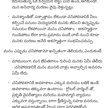
కదులుతున్న ఒక కన్వేయర్ బెల్టు మీద ఉండి, ఆగకుండా,
మన అనివార్య మరణం వైపు వెళ్తున్నట్లు.
మనశ్శాంతితో, పశ్చాత్తాపం లేకుండా చనిపోవడానికి వీలు
కల్పించే పనులు చెయ్యడానికి మనకు జీవించి ఉన్నప్పుడు
సమయం లేకపోయినా మనం చనిపోతాం - అకస్మాత్తుగా
గుండెపోటు లేదా కారు ప్రమాదం వంటి వాటి నుంచి కూడా
మనకు మరణం అనేది అకస్మాత్తుగా సంభవించవచ్చు.
మనం ఎప్పుడు చనిపోతామో ఖచ్చితంగా తెలియదు, ఎందుకంటే:
మాములుగా, మన జీవితకాలం గురించి మనకు ఏమీ తెలీదు
- చనిపోవడానికి మనం ముసలి వాళ్లం అవ్వాల్సిన అవసరం
ఏమీ లేదు.
చనిపోవటానికి అవకాశాలు ఎక్కువ మరియు బతికి ఉండే
అవకాశాలు తక్కువగా ఉంటాయి - గ్లోబల్ వార్మింగ్ తో,
ప్రకృతి వైపరీత్యాలు మరియు మహమ్మారి వ్యాధులు
ఎక్కువగా వస్తున్నాయి; బాగా క్షీణిస్తున్న సహజ వనరులు,
ఆర్థిక అసమానతలతో హింస బాగా పెరిగిపోతోంది.