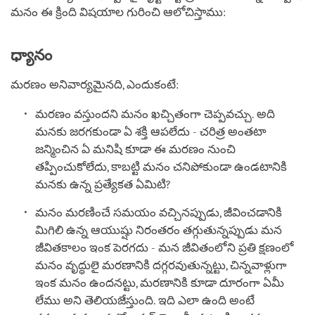
మనం ఈ క్రింది విషయాల గురించి ఆలోచిస్తాము:
ధ్యానం
మరణం అనివార్యమైనది, ఎందుకంటే:
మరణం వస్తుందని మనం ఖచ్చితంగా చెప్పవచ్చు. అది
మనకు జరగకుండా ఏ శక్తి ఆపలేదు - చరిత్ర అంతటా
జన్మించిన ఏ మనిషి కూడా ఈ మరణం నుంచి
తప్పించుకోలేదు, కాబట్టి మనం చనిపోకుండా ఉండటానికి
మనకు ఉన్న ప్రత్యేకత ఏమిటి?
మనం మరణించే సమయం వచ్చినప్పుడు, జీవించడానికి
మిగిలి ఉన్న ఆయుష్షు నిరంతరం తగ్గుతున్నప్పుడు మన
జీవితకాలం ఇంక పెరగదు - మన జీవితంలోని ప్రతి క్షణంలో
మనం వృద్ధులై మరణానికి దగ్గరవుతున్నట్టు, చిన్నవాళ్లుగా
ఇంక మనం ఉందనట్టు, మరణానికి కూడా దూరంగా ఏమీ
లేము అని తెలియజేస్తుంది. ఇది ఎలా ఉంది అంటే