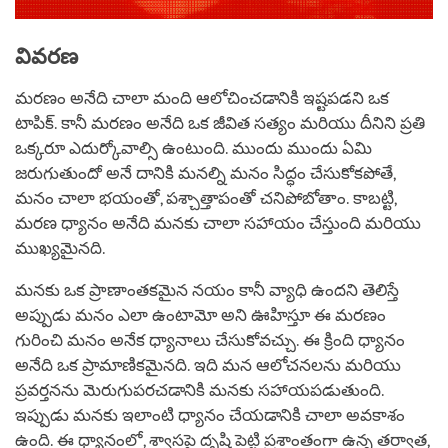
వివరణ
మరణం అనేది చాలా మంది ఆలోచించడానికి ఇష్టపడని ఒక
టాపిక్. కానీ మరణం అనేది ఒక జీవిత సత్యం మరియు దీనిని ప్రతి
ఒక్కరూ ఎదుర్కోవాల్సి ఉంటుంది. ముందు ముందు ఏమి
జరుగుతుందో అనే దానికి మనల్ని మనం సిద్ధం చేసుకోకపోతే,
మనం చాలా భయంతో, పశ్చాత్తాపంతో చనిపోబోతాం. కాబట్టి,
మరణ ధ్యానం అనేది మనకు చాలా సహాయం చేస్తుంది మరియు
ముఖ్యమైనది.
మనకు ఒక ప్రాణాంతకమైన నయం కానీ వ్యాధి ఉందని తెలిస్తే
అప్పుడు మనం ఎలా ఉంటామో అని ఊహిస్తూ ఈ మరణం
గురించి మనం అనేక ధ్యానాలు చేసుకోవచ్చు. ఈ క్రింది ధ్యానం
అనేది ఒక ప్రామాణికమైనది. ఇది మన ఆలోచనలను మరియు
ప్రవర్తనను మెరుగుపరచడానికి మనకు సహాయపడుతుంది.
ఇప్పుడు మనకు ఇలాంటి ధ్యానం చేయడానికి చాలా అవకాశం
ఉంది. ఈ ధ్యానంలో, శ్వాసపై దృష్టి పెట్టి ప్రశాంతంగా ఉన్న తర్వాత,