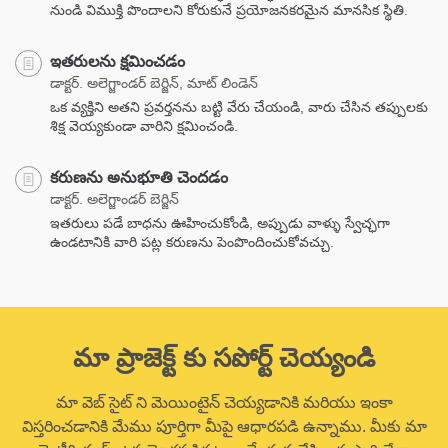
నుండి విముక్తి పొందాలని కోరుకునే ప్రయోజనకరమైన మానసిక స్థితి.
ఇతరులను క్షమించడం
డాక్టర్. అలెగ్జాండర్ బెర్జిన్, మాట్ లిండెన్
ఒక వ్యక్తిని అతని ప్రవర్తనను బట్టి వేరు చేయండి, వారు చేసిన తప్పులకు
శిక్ష వెయ్యకుండా వారిని క్షమించండి.
కరుణను అనుభూతి చెందడం
డాక్టర్. అలెగ్జాండర్ బెర్జిన్
ఇతరులు పడే బాధను ఊహించుకోండి, అప్పుడు వాళ్ళు స్వేచ్ఛగా
ఉండటానికి వారి పట్ల కరుణను పెంపొందించుకోవచ్చు.
మా ప్రాజెక్ట్ కు సపోర్ట్ చెయ్యండి
మా వెబ్ సైట్ ని మెయింటైన్ చెయ్యడానికి మరియు ఇంకా
విస్తరించడానికి మేము పూర్తిగా మీపై ఆధారపడి ఉన్నాము. మీకు మా