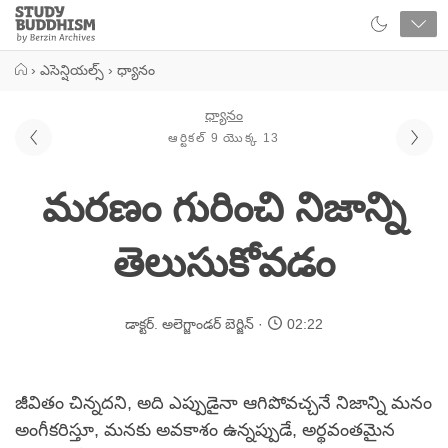
Close
Study
Buddhism
Home
›
ఎసెన్షియల్స్
›
ధ్యానం
ధ్యానం
ఆర్టికల్ 9 యొక్క 13
మరణం గురించి నిజాన్ని
తెలుసుకోవడం
డాక్టర్. అలెగ్జాండర్ బెర్జిన్
02:22
జీవితం చిన్నదని, అది ఎప్పుడైనా ఆగిపోవచ్చనే నిజాన్ని మనం
అంగీకరిస్తూ, మనకు అవకాశం ఉన్నప్పుడే, అర్థవంతమైన