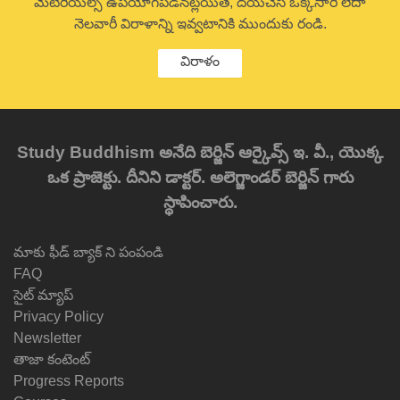
మెటీరియల్స్ ఉపయోగపడినట్లయితే, దయచేసి ఒక్కసారి లేదా
నెలవారీ విరాళాన్ని ఇవ్వటానికి ముందుకు రండి.
విరాళం
Study Buddhism అనేది బెర్జిన్ ఆర్కైవ్స్ ఇ. వీ., యొక్క
ఒక ప్రాజెక్టు. దీనిని డాక్టర్. అలెగ్జాండర్ బెర్జిన్ గారు
స్థాపించారు.
మాకు ఫీడ్ బ్యాక్ ని పంపండి
FAQ
సైట్ మ్యాప్
Privacy Policy
Newsletter
తాజా కంటెంట్
Progress Reports