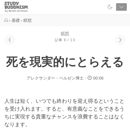
Close
Study
Buddhism
Home
›
基礎
›
瞑想
瞑想
記事 9 / 13
死を現実的にとらえる
アレクサンダー・ベルゼン博士
00:06
人生は短く、いつでも終わりを迎え得るということ
を受け入れます。すると、有意義なことをできるう
ちに実現する貴重なチャンスを浪費することはなく
なります。