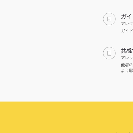
ガイ
アレ
ガイ
共感
アレ
他者
よう