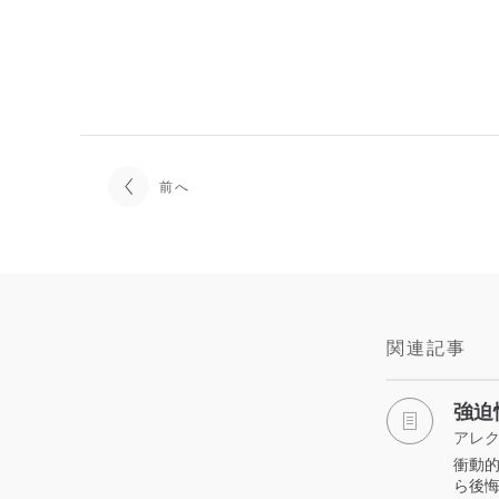
前へ
関連記事
強迫
アレク
衝動
ら後