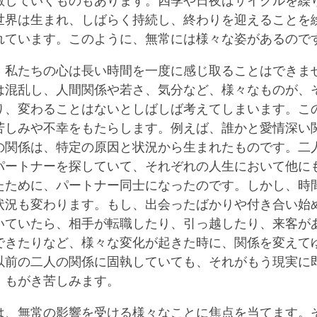
散していくものもあります。四季や日夜はサイクルを繰
世界は生まれ、しばらく持続し、終わりを迎えることを
れています。このように、無常には様々な姿があるので
、私たちの心は長い時間を一度に感じ取ることはできま
は混乱し、人間関係や若さ、気分など、様々なものが、
り、変わることはないとしばしば考えてしまいます。こ
苦しみや不幸をもたらします。例えば、誰かと愛情深い
の関係は、特定の原因と状況から生まれたものです。二
パートナーを探していて、それぞれの人生において他に
たために、パートナー同士になったのです。しかし、時
状況も変わります。もし、出会ったばかりや付き合い始
いていたら、相手が転職したり、引っ越したり、来客が
できたりなど、様々な変化が起きた時に、関係を変えて
以前の二人の関係に固執していても、それがもう現実に
、もがき苦しみます。
は、無常の影響を受ける様々なことに焦点を当てます。