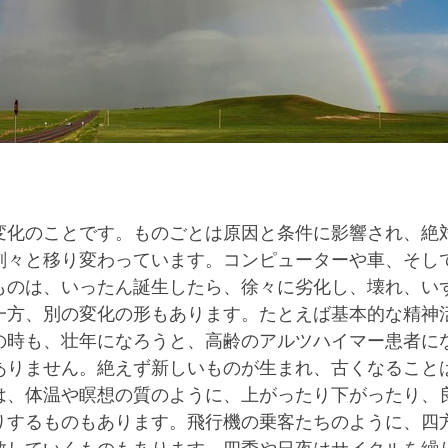
変化のことです。ものごとは原因と条件に影響され、絶
刻々と移り変わっています。コンピューターや車、そし
ものは、いったん誕生したら、徐々に劣化し、壊れ、い
一方、別の変化の形もあります。たとえば基本的な精神
の時も、壮年になろうと、高齢のアルツハイマー患者に
ありません。絶えず新しいものが生まれ、古くなること
は、体温や瞑想の質のように、上がったり下がったり、
りするものもあります。飛行機の乗客たちのように、四