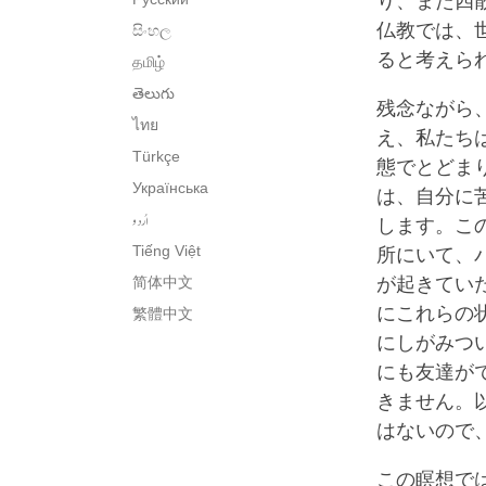
り、また四
仏教では、
සිංහල
ると考えら
தமிழ்
తెలుగు
残念ながら
ไทย
え、私たち
Türkçe
態でとどま
Українська
は、自分に
اُردو
します。こ
Tiếng Việt
所にいて、
简体中文
が起きてい
にこれらの
繁體中文
にしがみつ
にも友達が
きません。
はないので
この瞑想で