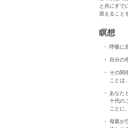
と共にすで
迎えること
瞑想
呼吸に
自分の
その関
ことは
あなた
十代の
ごとに
母親が