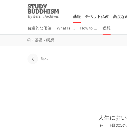
Close
Study
Buddhism
基礎
チベット仏教
高度な
Home
普遍的な価値
What Is ...
How to ...
瞑想
›
基礎
›
瞑想
前へ
人生におい
と、現在の