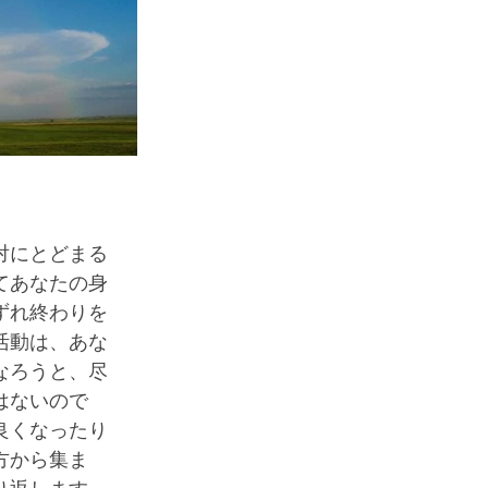
対にとどまる
てあなたの身
ずれ終わりを
活動は、あな
なろうと、尽
はないので
良くなったり
方から集ま