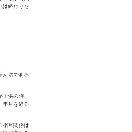
れは終わりを
赤ん坊である
が子供の時、
。年月を経る
の相互関係は