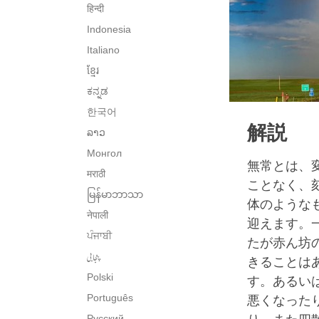
हिन्दी
Indonesia
Italiano
ខ្មែរ
ಕನ್ನಡ
한국어
解説
ລາວ
Монгол
無常とは、
मराठी
ことなく、
မြန်မာဘာသာ
体のような
नेपाली
迎えます。
ਪੰਜਾਬੀ
たが赤ん坊
پنجابی
きることは
Polski
す。あるい
Português
悪くなった
Русский