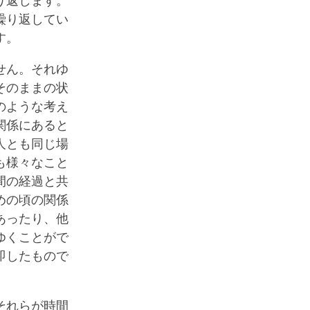
り返します。
繰り返してい
す。
せん。それゆ
そのままの状
のような考え
関係にあると
人とも同じ場
も様々なこと
間の経過と共
めの頃の関係
あったり、他
ゆくことがで
即したもので
それらが時間