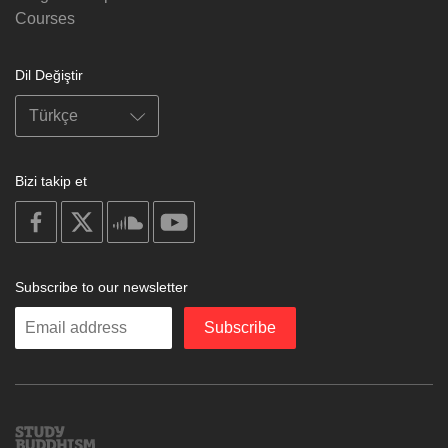
Courses
Dil Değiştir
Bizi takip et
on
on
on
on
facebook
X
soundcloud
youtube
Subscribe to our newsletter
Enter
Subscribe
your
email
Study