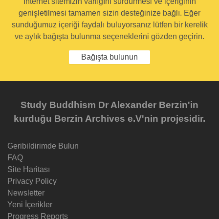
İnternet sitemizin varlığını sürdürmesi ve içeriğinin
genişletilmesi tamamen sizin desteğinize bağlı. Eğer
sunduğumuz içeriği faydalı buluyorsanız lütfen bir kerelik
ve aylık bağışta bulunma seçeneklerini gözden geçirin.
Bağışta bulunun
Study Buddhism Dr Alexander Berzin'in
kurduğu Berzin Archives e.V'nin projesidir.
Geribildirimde Bulun
FAQ
Site Haritası
Privacy Policy
Newsletter
Yeni İçerikler
Progress Reports