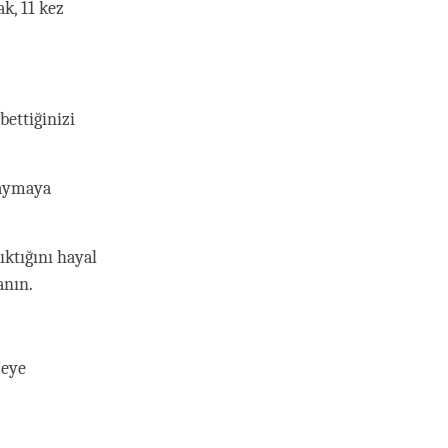
k, 11 kez
bettiğinizi
saymaya
ıktığını hayal
anın.
meye