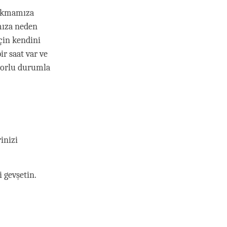
 çıkmamıza
mıza neden
için kendini
r saat var ve
 zorlu durumla
rinizi
 gevşetin.