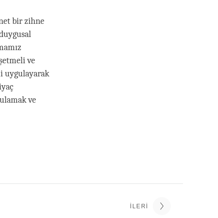
net bir zihne
 duygusal
tmamız
şetmeli ve
mi uygulayarak
iyaç
gulamak ve
İLERI