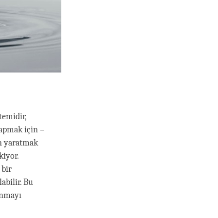
temidir,
yapmak için –
an yaratmak
kiyor.
 bir
abilir. Bu
anmayı