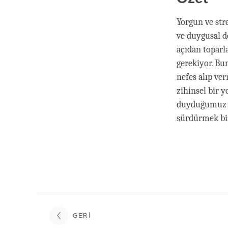
Yorgun ve str
ve duygusal d
açıdan toparl
gerekiyor. Bu
nefes alıp ve
zihinsel bir 
duyduğumuz a
sürdürmek biz
GERI