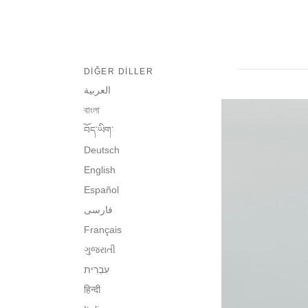
DIĞER DILLER
العربية
বাংলা
བོད་ཡིག་
Deutsch
English
Español
فارسی
Français
ગુજરાતી
हिन्दी