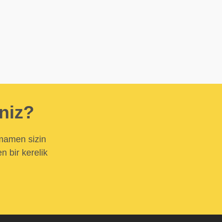
iniz?
amamen sizin
n bir kerelik