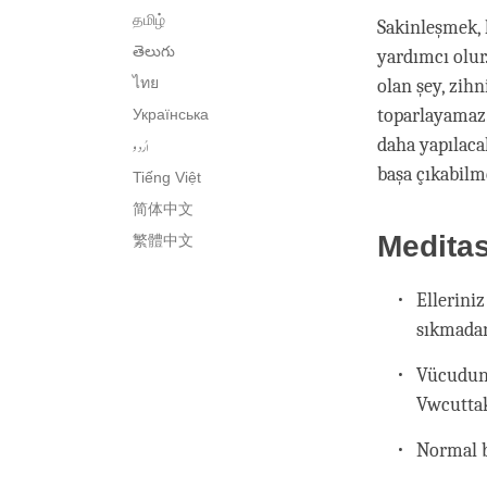
தமிழ்
Sakinleşmek, 
తెలుగు
yardımcı olur
ไทย
olan şey, zihn
toparlayamaz.
Українська
اُردو
daha yapılaca
başa çıkabilm
Tiếng Việt
简体中文
Medita
繁體中文
Elleriniz
sıkmadan
Vücudunu
Vwcuttak
Normal b