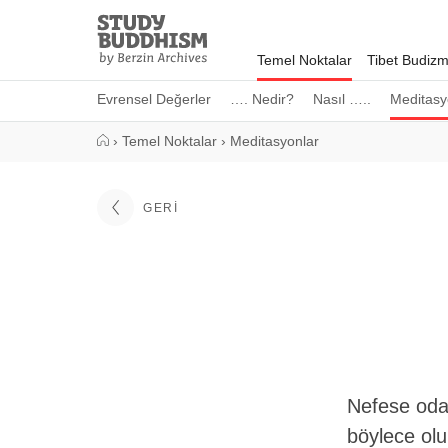
Close
Study
Buddhism
Temel Noktalar
Tibet Budizm
Home
Evrensel Değerler
…. Nedir?
Nasıl …..
Meditasy
›
Temel Noktalar
›
Meditasyonlar
GERI
Nefese odak
böylece olu