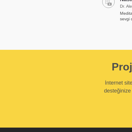
Dr. Al
Medita
sevgi 
Proj
İnternet si
desteğinize 