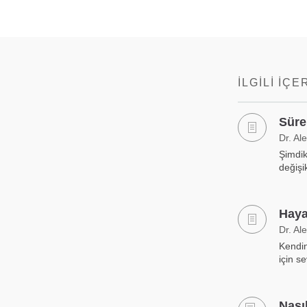
İLGILI İÇE
Süre
Dr. Al
Şimdik
değişi
Haya
Dr. Al
Kendin
için se
Nası