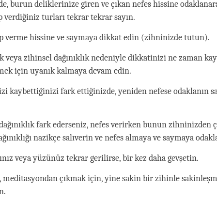
de, burun deliklerinize giren ve çıkan nefes hissine odaklanara
p verdiğiniz turları tekrar tekrar sayın.
ıp verme hissine ve saymaya dikkat edin (zihninizde tutun).
 veya zihinsel dağınıklık nedeniyle dikkatinizi ne zaman kay
tmek için uyanık kalmaya devam edin.
izi kaybettiğinizi fark ettiğinizde, yeniden nefese odaklanın 
.
 dağınıklık fark ederseniz, nefes verirken bunun zihninizden ç
ağınıklığı nazikçe salıverin ve nefes almaya ve saymaya odakl
nız veya yüzünüz tekrar gerilirse, bir kez daha gevşetin.
 meditasyondan çıkmak için, yine sakin bir zihinle sakinleş
n.