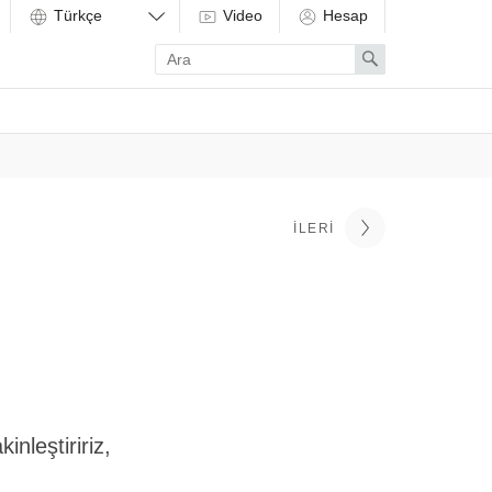
Video
Hesap
Enter
Search
search
term
İLERI
nleştiririz,