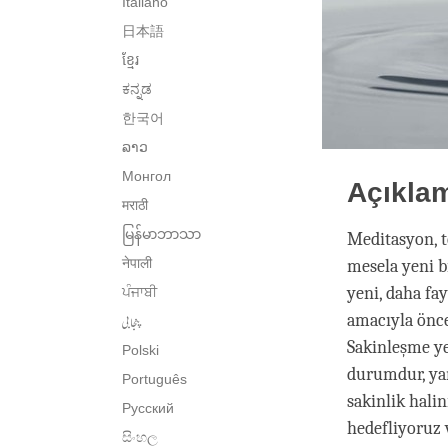
Italiano
日本語
ខ្មែរ
ಕನ್ನಡ
한국어
ລາວ
Монгол
Açıkla
मराठी
မြန်မာဘာသာ
Meditasyon, t
नेपाली
mesela yeni b
yeni, daha fa
ਪੰਜਾਬੀ
پنجابی
amacıyla önce
Sakinleşme yet
Polski
durumdur, yan
Português
sakinlik hali
Русский
hedefliyoruz 
සිංහල