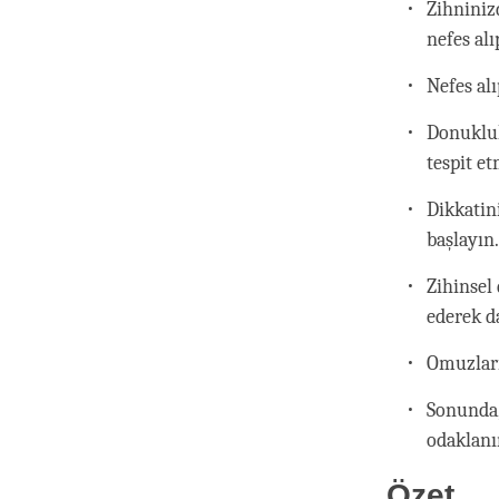
Zihniniz
nefes alı
Nefes al
Donukluk
tespit e
Dikkatin
başlayın
Zihinsel
ederek d
Omuzları
Sonunda,
odaklanı
Özet