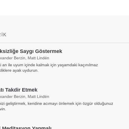
RIK
ksizliğe Saygı Göstermek
exander Berzin, Matt Lindén
i an ile uyum içinde kalmak için yaşamdaki kaçınılmaz
kliklere ayak uydurun.
tı Takdir Etmek
exander Berzin, Matt Lindén
izi geliştirmek, kendine acımayı önlemek için özgür olduğunuz
vin.
l Meditasyon Yapmalı