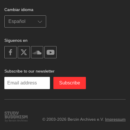
Cambiar idioma
Síguenos en
on
on
on
on
facebook
X
soundcloud
youtube
Subscribe to our newsletter
Enter
Subscribe
your
email
Study
© 2003-2026 Berzin Archives e.V.
Impressum
Buddhism
Home