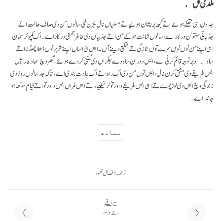
مکدی گل
جدوں اسی تھکے ہوئے اتے کجھ پریشان ہوئیے تے مسلیاں نال نبڑن لئی سانوں من دی صاف حالت اتے
جذباتی سنتولن درکار اے، سانوں شانت ہو کے من اتے جذبیاں دی خاطر جمعی درکار اے۔ اک کمپیوٹر سمان
اسی اپنے من نوں نویں سرے توں تازگی تے شکتی دینے آں۔ ایس لئی اساں اپنے شریر نوں ڈھلا چھڈنا اتے
ساہ اوپر توجہ قائم کرنی اے، ایس دوران ساہ دے چکراں دی گنتی کردے ہوئے۔ گھر وچ سمادھ راہیں
ایس طریقے دی مشق کرن نال، ایس توں من دی اک راہ اتے اک عادت بندی اے، تا کہ جد سانوں روز دی
زندگی وچ ایس دی لوڑ پوے تے اسی ایس طریقے دا ورتو کر سکئیے، اتے ایس طراں ایس دا ورتو اتے قیام سوکھا ہو
جاندا اے۔
سمادھ
ترجمہ: افضال محمود
مراقبے
وشے ۲ / ۱۳