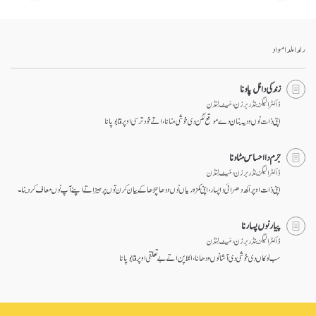
رلدا ملدا مواد
زندگی دا مُل پاونا
ڈاکٹر الیگزینڈر برزن ، مَیٹ لِنڈن
اپنی ذات نوں ودیہ بنان دے موقع لگن دی خوشی منانا، اتے خود ترسی اوپر قابو پانا
جرم دا احساس مٹاونا
ڈاکٹر الیگزینڈر برزن ، مَیٹ لِنڈن
اپنی ذات اوپر اکھ دھرائی دا پسار، اپنی کمزوریاں نوں ودھا چڑھا کے بیان کرن توں پرہیز اتے اپنے آپ نوں معاف کر دینا۔
پیار نوں پسارنا
ڈاکٹر الیگزینڈر برزن ، مَیٹ لِنڈن
سب لوکاں دی خوشی دی آشا نوں ودھانا، اکلا پن اتے بے تعلقی اوپر قابو پانا