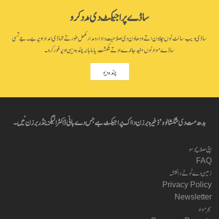
ساڈے پراجیکٹ دی مدد کرو
ساڈی ویب سائٹ نوں چلاون اتے ودھاون دی صلاحیت دا دارومدار مکمل طور تے تہاڈی امداد اوپر ہے۔ جے تسی
ساڈے مواد نوں مفید جاندے او تے یکمشت یا ماہانہ چندہ دین اوپر غور کرو۔
چندہ دیو
بدھ مت دی شکشا لوو’ ذخیرہ برزن دا اک پراجیکٹ ہے جس دے بانی ڈاکٹر الیگزینڈر برزن نیں۔
اپنی صلاح دسو
FAQ
زمین دے ٹوٹے دا نقشہ
Privacy Policy
Newsletter
سجر مواد