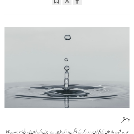
Bookmark
Share
on
facebook
وستر
سمادھ مثبت عادتاں کسے کم نوں وار وار کر کے پنگرن دا اک طریقہ اے، جویں اک نواں نیوراتی ڈھو ڈھب بنانا