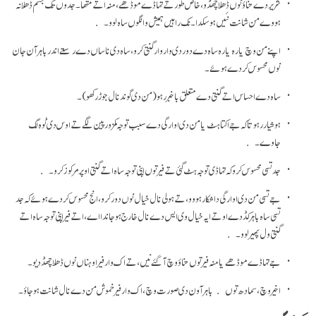
شریر دے تناؤ نوں ڈھلا چھڈو، خاص طور تے تہاڈے موڈھے، منہ اتے متھا۔ جدوں تک جسم ڈھلا نہ
ہووے من شانت نئیں ہو سکدا۔ نک راہیں ہمیش وانگوں ساہ لوو۔
اپنے من وچ یارہ یارہ ساہ دے دور دی وار وار گنتی کرو، ساہ دی ناساں دے رستے اندر باہر آن جان
نوں محسوس کردے ہوئے۔
ساہ دے احساس اتے گنتی دے متعلق با خبر رہو (من دی گوند نال جوڑ رکھو)۔
ہوشیار رہو تا کہ جے اکتاہٹ یا من دی اوارگی دے سبب توجہ کمزور پین لگے تے اوس دی ٹوہ لگ
جاوے۔
جد تسی محسوس کرو کہ تہاڈی توجہ ہٹ گئی تے فیرتوں اپنی توجہ ساہ اتے گنتی اوپر مرکوز کرو۔
جے تسی من دی اوارگی دا شکار ہووو، تے ہولی نال خیال نوں دور کرو، انج محسوس کردے ہوئے کہ جد
تسی ساہ باہر کڈدے او تے ایہ خیال وی ایس دے نال خارج ہو جاندا اے، اتے فیر اپنی توجہ ساہ اتے
گنتی ول پھیر لوو۔
جے تہاڈے موڈھے یا منہ فیر توں تناؤ وچ آ گئے نیں، تے اک وار فیر اوہناں نوں ڈھلا چھڈ دیو۔
اخیر وچ، سمادھ توں باہر آون دی صورت وچ، اک وار فیر خموش من دے نال شانت ہو جاؤ۔