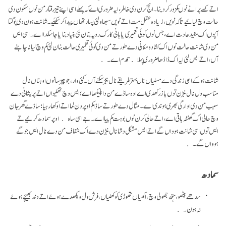
اتے کسے پرانے نوں کمزور کر دینا۔ انج کرن دی خاطر، ایہ ضروری اے کہ پہلے اسی اپنے تیز رفتار من نوں سکون دی
حالت وچ لیائیے تا کہ نویں، زیادہ عقل مت اتے نویں سبھاو لئی پسار تھاں پیدا کر سکئیے۔ شانت ہون دی یوگتا
آپوں اک مفید عادت اے، جس نوں کوئی تعمیری یا ہانی کارک رویہ بنان لئی بنیاد بنایا جا سکدا اے۔ اسی ایس
من دی شانت حالت نوں اک کشادہ مکانی دے طور تے من دی کوئی تعمیری حالت بنان لئی کم وچ لیانا چاہنے
آں، اتے ایس لئی ایہ اک ڈاڈھا ضروری پہلا قدم اے۔
شانت ہو کے اسی زندگی دے مسلیاں نال بہتر طریقے نال نبڑ سکنے آں۔ کئی وار، جو چیز سانوں اوہناں نال
مناسب ول نال نبڑن توں باز رکھدی اے اوہ ساڈے من دا پلیکھا اے؛ ایس وچ تھکیواں اتے پریشانی دے
سبب من دی اوارگی بھری ہوندی اے۔ مثال دے طور تے ساڈا کم اوپر دن لما اتے اوکھا رہیا؛ ساڈے گھر جان
وچ حالی اک گھنٹہ باقی اے، اتے حالی کرن نوں بوہت کم پیا اے۔ جے اسی ساہ اوپر سمادھ کرئیے تے
ایس توں اسی شانت ہوواں گے اتے ایس مشکل دشا نال نبڑن دے اک شفاف من دے نال ایس جوگے
ہوواں گے۔
سمادھ
سدھے بیٹھو، ہتھ جھولی وچ، اکھیاں تھوڑی کو کھلیاں، فرش ول ویکھدے ہوئے اتے دند بھیچے ہوئے
نہ ہون۔