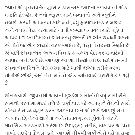
ધ્યાન એ પુનરાવર્તન દ્વારા સકારાત્મક આદતો કેળવવાની એક
પદ્ધતિ છે, જેમ કે નવો ન્યુરલ માર્ગ બનાવવો અને જૂનીને
નબળી કરવી. આ કરવા માટે, નવી, વધુ ફાયદાકારક સમજણ
અને વલણ પેદા કરવા માટે ખાલી જગ્યા બનાવવા માટે પહેલા
આપણા દોડતા દિમાગને શાંત કરવું જરૂરી છે. શાંત થવાની ક્ષમતા
એ પોતે જ એક ફાયદાકારક આદત છે, પરંતુ તે તટસ્થ સ્થિતિ છે
જે પછી રચનાત્મક અથવા વિનાશક વલણ પેદા કરવા માટેનો
આધાર બની શકે છે. આપણે આ શાંત સ્થિતિનો ઉપયોગ મનની
રચનાત્મક સ્થિતિ પેદા કરવા માટે ખાલી જગ્યા તરીકે કરવા
માંગીએ છીએ, અને તેના માટે તે એક અનિવાર્ય પ્રારંભિક પગલું
છે.
શાંત થવાથી જીવનમાં આવતી મુશ્કેલ બાબતોનો વધુ સારી રીતે
સામનો કરવામાં મદદ મળે છે. ઘણીવાર
,
જે આપણને તેમની સાથે
યોગ્ય રીતે વ્યવહાર કરતા અટકાવે છે તે એ છે કે આપણું મન
અસ્પષ્ટ છે
;
તેઓ થાકેલા અને તણાવગ્રસ્ત હોવાને કારણે
માનસિક ભટકતાથી ભરેલા છે. ઉદાહરણ તરીકે
,
કામ પર આપનો
લાંબો
,
મુશ્કેલ દિવસ હતો
;
આપણે નીકળી શકીએ તે પહેલા હજુ