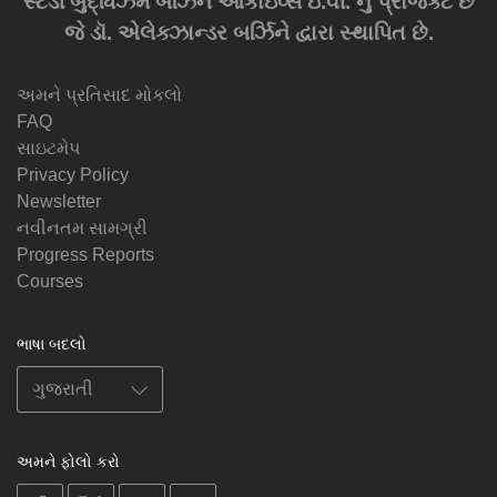
સ્ટડી બુદ્ધિઝમ બર્ઝિન આર્કાઇવ્સ ઇ.વી. નું પ્રોજેક્ટ છે
જે ડૉ. એલેક્ઝાન્ડર બર્ઝિને દ્વારા સ્થાપિત છે.
અમને પ્રતિસાદ મોકલો
FAQ
સાઇટમેપ
Privacy Policy
Newsletter
નવીનતમ સામગ્રી
Progress Reports
Courses
ભાષા બદલો
અમને ફોલો કરો
on
on
on
on