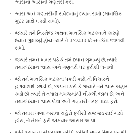
શ્વાસના આંટાની ગણતરી કરો.
શ્વાસ અને ગણતરીની સંવેદનાનું ધ્યાન રાખો (માનસિક
ગુંદર સાથે પકડી રાખો).
જ્યારે તમે નિસ્તેજ અથવા માનસિક ભટકવાને કારણે
ધ્યાન ગુમાવ્યું હોય ત્યારે તે પકડવા માટે સતર્કતા જાળવી
રાખો.
જ્યારે તમને ખબર પડે કે તમે ધ્યાન ગુમાવ્યું છે, ત્યારે
તમારું ધ્યાન શ્વાસ અને ગણતરી પર ફરીથી લગાવો.
જો તમે માનસિક ભટકતા પકડી કાઢો, તો વિચારને
હળવાશથી છોડી દો, કલ્પના કરો કે જ્યારે તમે શ્વાસ બહાર
કાઢો છો ત્યારે તે તમારા મગજમાંથી નીકળી જાય છે, અને
તમારું ધ્યાન શ્વાસ લેવા અને ગણતરી તરફ પાછા ફરો.
જો તમારા ખભા અથવા ચહેરો ફરીથી સજ્જડ થઈ ગયો
હોય, તો તેમને ફરી એકવાર આરામ આપો.
અંતે, ધ્યાનના સંક્રમણ તરીકે, ફરીથી માત્ર સ્થિર મનથી