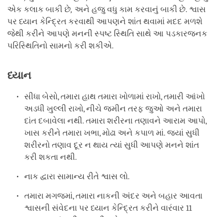
એક કલાક બાકી છે
,
અને હજુ વધુ કામ કરવાનું બાકી છે. શ્વાસ
પર ધ્યાન કેન્દ્રિત કરવાથી આપણને શાંત થવામાં મદદ મળશે
જેથી કરીને આપણે મનની સ્પષ્ટ સ્થિતિ સાથે આ પડકારજનક
પરિસ્થિતિનો સામનો કરી શકીએ.
ધ્યાન
સીધા બેસો, તમારા હાથ તમારા ખોળામાં રાખો, તમારી આંખો
અડધી ખુલ્લી રાખો, નીચે જમીન તરફ જુઓ અને તમારા
દાંત દબાવેલા નથી. તમારા શરીરના તણાવને આરામ આપો,
ખાસ કરીને તમારા ખભા, મોઢા અને કપાળ માં. જ્યાં સુધી
શરીરનો તણાવ દૂર ન થાય ત્યાં સુધી આપણે મનને શાંત
કરી શકતા નથી.
નાક દ્વારા સામાન્ય રીતે શ્વાસ લો.
તમારા મગજમાં, તમારા નાકની અંદર અને બહાર આવતા
શ્વાસની સંવેદના પર ધ્યાન કેન્દ્રિત કરીને વારંવાર 11