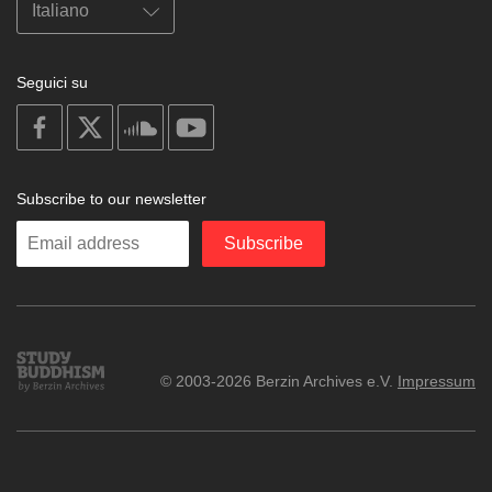
Seguici su
on
on
on
on
facebook
X
soundcloud
youtube
Subscribe to our newsletter
Enter
Subscribe
your
email
Study
© 2003-2026 Berzin Archives e.V.
Impressum
Buddhism
Home