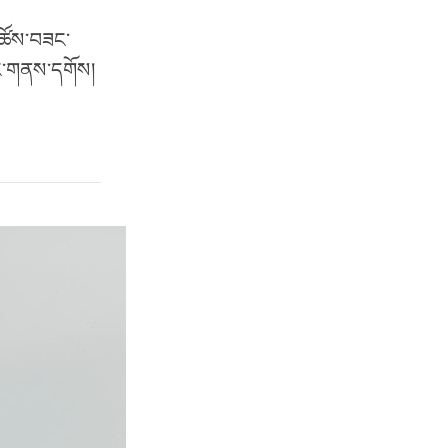
་ཚོས་བཟང་
་ངང་གནས་དགོས།