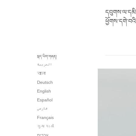
དབུགས་ལ་དམི
ཕྱོགས་དགེ་བའ
སྐད་ཡིག་གཞན།
العربية
বাংলা
Deutsch
English
Español
فارسی
Français
ગુજરાતી