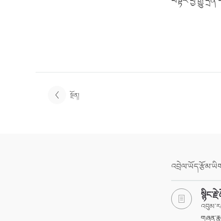
བསྟར་བྱ་རྒྱུ་དྲན
སྔོན།
འབྲེལ་ཡོད་རྩོམ་ཡ
སྙིང་རྗ
འབུམ་ར
གཞན་རྣམ