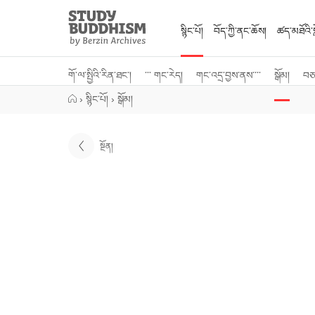
Close
Study
Buddhism
སྙིང་པོ།
བོད་ཀྱི་ནང་ཆོས།
ཚད་མཐོའི་སླ
Home
གོ་ལ་སྤྱིའི་རིན་ཐང་།
་་་ གང་རེད།
གང་འདྲ་བྱས་ནས་་་་
སྒོམ།
བཅར
›
སྙིང་པོ།
›
སྒོམ།
སྔོན།