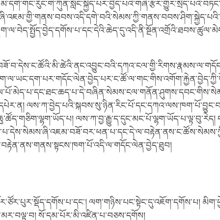
་མི་དགེ་གང་རུང་གི་ཀུན་སློང་སྐྱེད་པར་བྱེད་པའི་གཞི་རྩར་གྱུར་སྲིད་པའི་བཏང
་ཞི་འཇམ་གྱི་གནས་བབས་འདི་དགེ་བའི་སེམས་ཀྱི་གནས་བབས་ཤིག་སྐྱེད་པའི་
་ཞིག་ལ་བེད་སྤྱོད་བྱེད་དགོས་པ་དང་དེའི་ཆེད་དུ་འདི་ནི་སྔོན་འགྲོའི་ཐབས་ཚུལ་མེ
ོ་བ་དེས་ང་ཚོའི་མི་ཚེའི་ནང་འབྱུང་བའི་དཀའ་ངལ་གྱི་རིགས་རྣམས་ལ་གདོང
་དག་ལ་ཡང་དག་པར་གདོང་ལེན་བྱེད་པར་ང་ཚོ་ལ་གང་གིས་འགོག་རྐྱེན་བྱེད་ཀྱི་
་པོ་མེད་པ་དང་ཐང་ཆད་པ་དེ་བཞིན་སེམས་ངལ་གནོན་ཤུགས་དབང་གིས་སེམ
དཔེར་ན། ལས་ཀ་བྱེད་པའི་སྐབས་སུ་ཉིན་རིང་པོ་དང་དཀའ་ལས་ཁག་པོ་བྱུང་
ུ་ཚོད་གཅིག་ལྷག་ཡོད་པ། ལས་ཀ་བྱ་རྒྱུ་ད་དུང་མང་པོ་ལྷག་ཡོད་པ་ལྟ་བུ་རེད
པ་དེས་སེམས་ཞི་འཇམ་བཟོ་བར་ཕན་པ་དང་དེ་ལ་བརྟེན་ནས་ང་ཚོས་སེམས་
བརྟེན་ནས་གནས་སྟངས་ཁག་པོ་འདི་ལ་གདོང་ལེན་བྱེད་ཐུབ།
ོར་ཙོར་པུར་སྡོད་དགོས་པ་དང་། ལག་གཉིས་པང་སྟེང་དུ་འཇོག་དགོས་པ། མིག་ཕ
དུ་མར་བལྟ་བ། སོ་དམ་པོར་མི་འཛིན་པ་བཅས་དགོས།