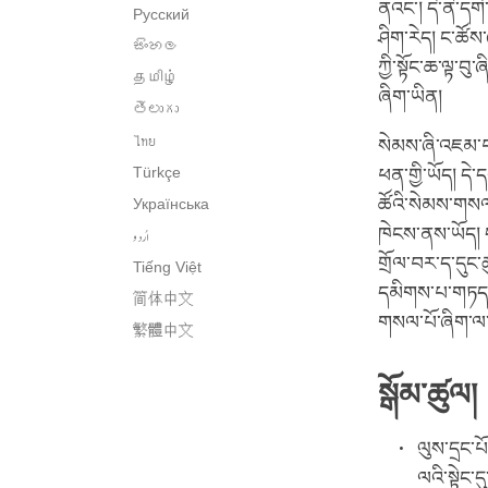
ནའང་། དེ་ནི་དགེ
Русский
ཤིག་རེད། ང་ཚོས
සිංහල
ཀྱི་སྟོང་ཆ་ལྟ་བུ
தமிழ்
ཞིག་ཡིན།
తెలుగు
ไทย
སེམས་ཞི་འཇམ་བཟ
Türkçe
ཕན་གྱི་ཡོད། དེ
ཚོའི་སེམས་གསལ
Українська
اُردو
ཁེངས་ནས་ཡོད། 
གྲོལ་བར་ད་དུང་ཆ
Tiếng Việt
དམིགས་པ་གཏད་
简体中文
གསལ་པོ་ཞིག་ལ་
繁體中文
སྒོམ་ཚུལ།
ལུས་དྲང་པ
ལའི་སྟེང་