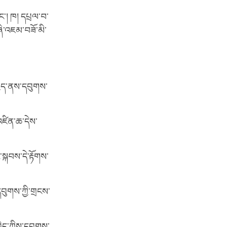
ང་། ཁ། དཔྲལ་བ་
ཞི་འཇམ་བཟོ་མི་
ྱུད་ནས་དབུགས་
་འཛིན་ཆ་དེས་
སྐབས་དེ་རྟོགས་
དབུགས་ཀྱི་གྲངས་
ྱེད་ཀྱིས་དབུགས་