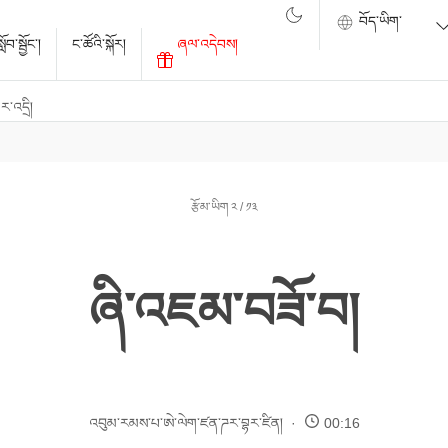
ོབ་སྦྱོང་།
ང་ཚོའི་སྐོར།
ཞལ་འདེབས།
་འདྲི།
རྩོམ་ཡིག ༢ / ༡༣
ཞི་འཇམ་བཟོ་བ།
འབུམ་རམས་པ་ཨེ་ལེག་ཛན་ཌར་བྷར་ཛིན།
00:16