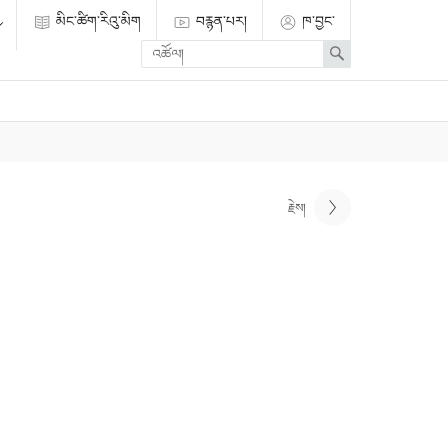
མིང་ཚིག་རིའུ་མིག
བརྙན་པར།
ཁ་བྱང་
Enter
Search
search
term
རྗེས།