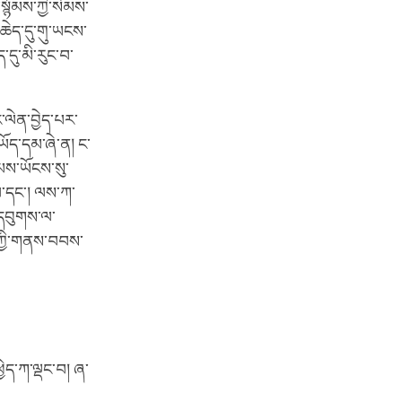
་སྙོམས་ཀྱི་སེམས་
ཆེད་དུ་གུ་ཡངས་
ད་དུ་མི་རུང་བ་
་ལེན་བྱེད་པར་
ཡོད་དམ་ཞེ་ན། ང་
ས་ཡོངས་སུ་
བ་དང་། ལས་ཀ་
། དབུགས་ལ་
ཀྱི་གནས་བབས་
ྱེད་ཀ་ལྡང་བ། ཞ་