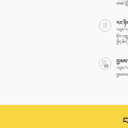
བསམ་བློ
རང་ཉིད
འབུམ་རམ
ནོར་འཁྲ
བྱེད་ཆེ
བྱམས་
འབུམ་རམ
བྱམས་བར
ང