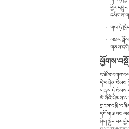
ཕྱིར་དབྱུ
དམིགས་གཏ
གལ་ཏེ་ཁྱེ
མཐར་སྒོམ
གནས་དགོ
ཕྱོགས་བསྡ
ང་ཚོས་དཀའ་ངལ
དེ་བཞིན་སེམས་ཀ
གནས་ཏེ་སེམས་དང
སོ་སོའི་སེམས་ལ
གྲངས་བརྩི་བཞི
དགོས། ཐབས་ལམ་འ
ཤིག་སྐྱེད་པར་བྱ