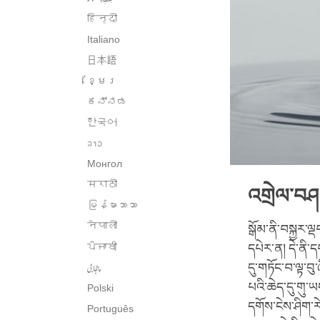
हिन्दी
Italiano
日本語
ខ្មែរ
ಕನ್ನಡ
한국어
ລາວ
Монгол
मराठी
འགྲེལ་བ
မြန်မာဘာသာ
नेपाली
སྒོམ་ནི་བསྐྱར་
ਪੰਜਾਬੀ
དཔེར་ན། དེ་ནི་
پنجابی
དུ་གཏོང་བ་ལྟ་བུ
པའི་ཆེད་དུ་གུ་ཡ
Polski
དགོས་ངེས་ཤིག་
Português