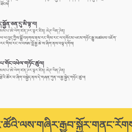
་ཐོངས།
་སྐྱོན་ཅན་དུ་མི་ལྟ་བ།
ས་པ་ཨེ་ལེག་ཛན་ཌར་བྷར་ཛིན། མེཊ་ལིན་ཌེན།
ུལ་ལ་འུད་ཀྱིས་སྒྲོ་བཏགས་ནས་རང་གིས་རང་ལ་དགོངས་ཡངས་གཏོང་རྒྱུ་མཚམས་འཇོག་
ད་རང་གིས་རང་ལ་བསམ་བློ་རྒྱ་ཆེ་ས་ཞིག་ནས་བལྟ་དགོས།
པ་གོང་འཕེལ་གཏོང་ཚུལ།
ས་པ་ཨེ་ལེག་ཛན་ཌར་བྷར་ཛིན། མེཊ་ལིན་ཌེན།
ྩེའི་ཚོར་བ་ཞིག་བསྐྱེད་ནས་དེ་གཞན་ཀུན་ལ་རྒྱ་སྐྱེད་གཏོང་ཚུལ།
་ཚོའི་ལས་གཞིར་རྒྱབ་སྐྱོར་གནང་རོག