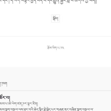
་པ་དང་། དེ་ལག་བསྟར་བྱེད་བདེ་བ་དང་རྒྱུན་སྐྱོང་སླ་བ་ཆགས་ཀྱི་ཡོད།།
སྒོམ།
རྩོམ་ཡིག ༢ / ༡༣
ིག་ཁག
ེ་ཚོར་བ།
མས་པ་ཨེ་ལེག་ཛན་ཌར་བྷར་ཛིན།
ས་སྡུག་བསྔལ་ལས་ཐར་བའི་ཆེད་སྙིང་རྗེ་སྐྱེད་པར་གཞན་ནང་བཞིན་སྡུག་བསྔལ་ལ་