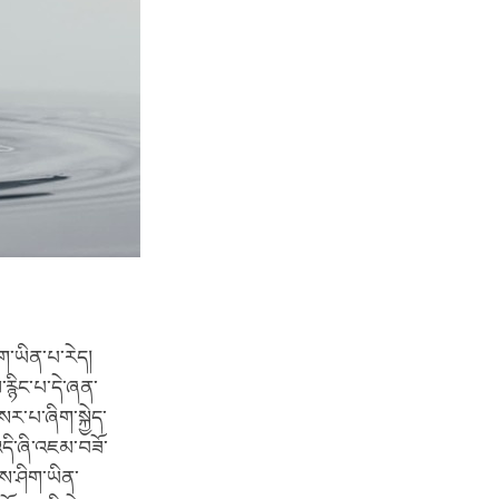
ིག་ཡིན་པ་རེད།
རྙིང་པ་དེ་ཞན་
སར་པ་ཞིག་སྐྱེད་
འདི་ཞི་འཇམ་བཟོ་
ས་ཤིག་ཡིན་