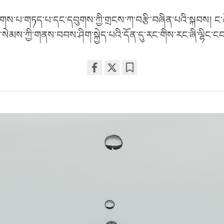
གས་པ་གཏད་པ་དང་དབུགས་ཀྱི་གྲངས་ཀ་བརྩི་བཞིན་པའི་སྐབས། ང
ི་སེམས་ཀྱི་གནས་བབས་ཤིག་སྐྱེད་པའི་དོན་དུ་རང་གིས་རང་ཞི་ལྷིང
Share
Bookmark
on
facebook