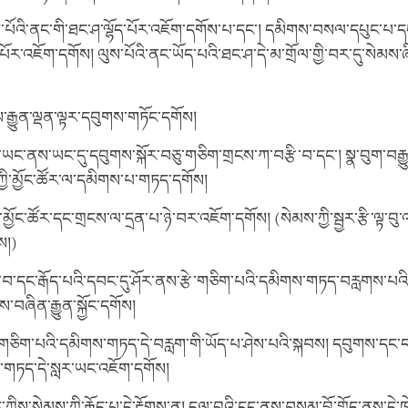
ས་པོའི་ནང་གི་ཐང་ཤ་ལྷོད་པོར་འཇོག་དགོས་པ་དང་། དམིགས་བསལ་དཔུང་པ་ད
པོར་འཇོག་དགོས། ལུས་པོའི་ནང་ཡོད་པའི་ཐང་ཤ་དེ་མ་གྲོལ་གྱི་བར་དུ་སེམས་
་རྒྱུན་ལྡན་ལྟར་དབུགས་གཏོང་དགོས།
ཡང་ནས་ཡང་དུ་དབུགས་སྐོར་བཅུ་གཅིག་གྲངས་ཀ་བརྩི་བ་དང་། སྣ་བུག་བརྒ
བ་ཀྱི་མྱོང་ཚོར་ལ་དམིགས་པ་གཏད་དགོས།
་མྱོང་ཚོར་དང་གྲངས་ལ་དྲན་པ་ཉེ་བར་འཇོག་དགོས། (སེམས་ཀྱི་སྦྱར་རྩི་ལྟ་བུ
ས།)
་བ་དང་རྒོད་པའི་དབང་དུ་ཤོར་ནས་རྩེ་གཅིག་པའི་དམིགས་གཏད་བརླགས་པའི་
ེས་བཞིན་རྒྱུན་སྐྱོང་དགོས།
རྩེ་གཅིག་པའི་དམིགས་གཏད་དེ་བརླག་གི་ཡོད་པ་ཤེས་པའི་སྐབས། དབུགས་དང་
གཏད་དེ་སླར་ཡང་འཇོག་དགོས།
ད་ཀྱིས་སེམས་ཀྱི་རྒོད་པ་དེ་རྟོགས་ན། དལ་བུའི་ངང་ནས་བསམ་བློ་གློད་ནས་དེ་ཁ