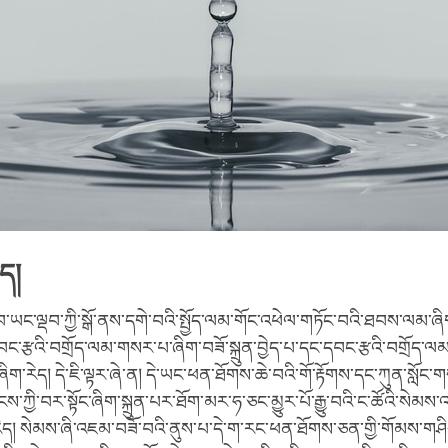
ཤད།
ལྡབ་ཡང་ལྡབ་ཀྱི་སྒོ་ནས་དགེ་བའི་སྤྱོད་ལམ་གོང་འཕེལ་གཏོང་བའི་ཐབས་ལམ་ཞ
དབང་རྩའི་བགྲོད་ལམ་གསར་པ་ཞིག་བཟོ་སྐྲུན་བྱེད་པ་དང་དབང་རྩའི་བགྲོད་ལམ་
་ཞིག་རེད། དེ་ཇི་ལྟར་ཞེ་ན། དེ་ཡང་ཕན་ཐོགས་ཆེ་བའི་གོ་རྟོགས་དང་ཀུན་སློང་ག
ངས་ཀྱི་བར་སྟོང་ཞིག་སྐྲུན་པར་ཐོག་མར་ཧ་ཅང་མྱུར་པོ་རྒྱུ་བའི་ང་ཚོའི་སེམས་
རེད། སེམས་ཞི་འཇམ་བཟོ་བའི་ནུས་པ་དེ་ག་རང་ཕན་ཐོགས་ཅན་གྱི་གོམས་གཤི