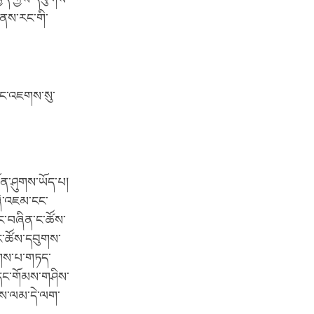
ོ་ནས་རང་གི་
ིང་འཇགས་སུ་
ན་ཤུགས་ཡོད་པ།
ཞི་འཇམ་ངང་
ནང་བཞིན་ང་ཚོས་
 ང་ཚོས་དབུགས་
ིགས་པ་གཏད་
་དང་གོམས་གཤིས་
་ཐབས་ལམ་དེ་ལག་