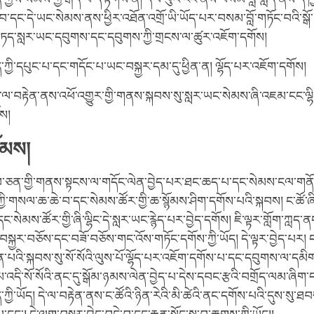
ང་བ་དང་དེ་ཡང་སེམས་ནས་ཕྱིར་འཐོན་འགྲོ་ཡི་ཡོད་པར་བསམ་བློ་གཏོང་བའི་སྒ
ད་སླར་ཡང་དབུགས་དང་དབུགས་ཀྱི་གྲངས་ལ་ཚུར་འཇོག་དགོས།
ད་ཀྱི་དཔུང་པ་དང་གདོང་པ་ཡང་བསྐྱར་དམ་དུ་ཕྱིན་ན། ལྷོད་པར་འཇོག་དགོས།
་ལ་བརྟེན་ནས་འཕོ་འགྱུར་གྱི་གནས་སྐབས་སུ་སླར་ཡང་སེམས་ཞི་འཇམ་ངང་ལྷ
ས།
ོམས།
་ཅན་གྱི་གནས་སྟངས་ལ་གདོང་ལེན་བྱེད་པར་ཐང་ཆད་པ་དང་སེམས་ངལ་གནོ
ྱི་གསལ་ཆ་ཆེ་བ་དང་སེམས་ཚོར་གྱི་ཆ་སྙོམས་ཤིག་དགོས་པའི་སྐབས། ང་ཚོ་
་སེམས་ཚོར་གྱི་ཞི་ལྷིང་དེ་སླར་ཡང་རྙེད་པར་བྱེད་དགོས། ཇི་ལྟར་གློག་ཀླད་
་བསྐྱར་བཅོས་དང་བཟོ་བཅོས་གང་འོས་གཏོང་དགོས་ཀྱི་ཡོད། དེ་ལྟར་བྱེད་པར།
ན་པའི་སྐབས་སུ་སོ་སོའི་ལུས་པོ་ལྷོད་པར་འཇོག་དགོས་པ་དང་དབུགས་ལ་དམ
དི་སོ་སོའི་ནང་དུ་སྒོམ་ཉམས་ལེན་བྱེད་པ་དེས་དབང་རྩའི་བགྲོད་ལམ་ཞིག
ེད་ཀྱི་ཡོད། དེ་ལ་བརྟེན་ནས་ང་ཚོའི་ཉིན་རེའི་མི་ཚེའི་ནང་དགོས་པའི་དུས་སུ