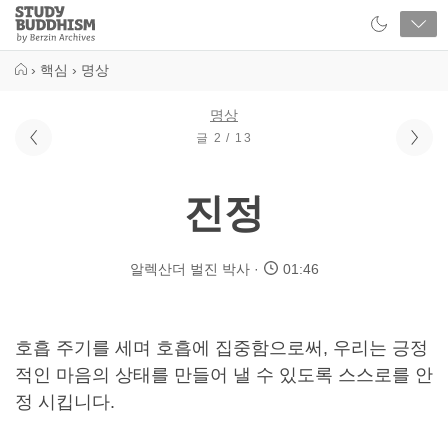
Close
Study
Buddhism
Home
›
핵심
›
명상
명상
글 2 / 13
진정
알렉산더 벌진 박사
01:46
호흡 주기를 세며 호흡에 집중함으로써, 우리는 긍정
적인 마음의 상태를 만들어 낼 수 있도록 스스로를 안
정 시킵니다.