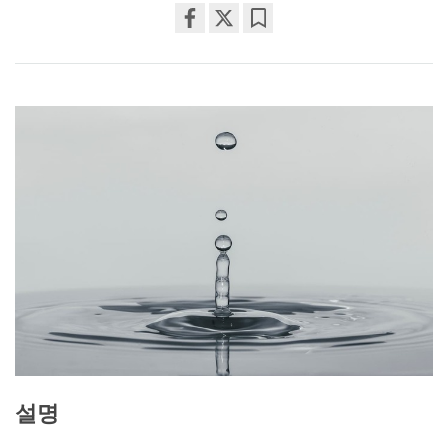
Share
Bookmark
on
facebook
설명