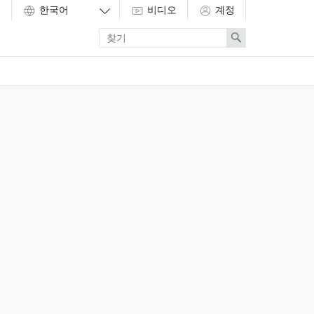
비디오
계정
Enter
Search
search
term