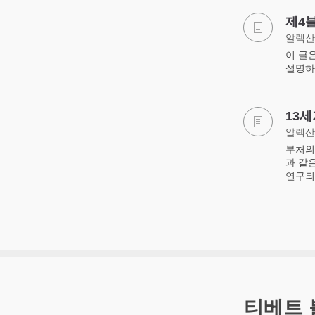
제4
알렉산
이 글
설명하
13
알렉산
부처의
과 같
연구되
티베트 