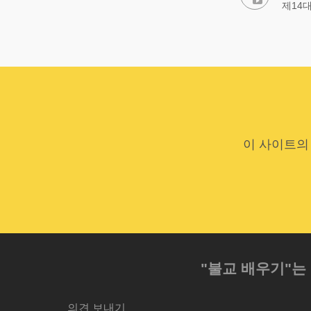
제14
이 사이트의
"불교 배우기"는
의견 보내기