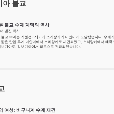
시아 불교
부 불교 수계 계맥의 역사
더 벌진 박사
 불교 수계는 기원전 3세기에 스리랑카와 미얀마에 도달했습니다. 수세기
 짧은 탄압 후에 미얀마에서 스리랑카로 재건되었고, 스리랑카에서 태국으
캄보디아로, 캄보디아에서 라오스로 전파되었습니다.
교
의 여성: 비구니계 수계 재건