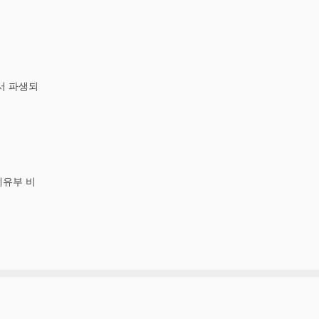
서 파생되
체유부 비