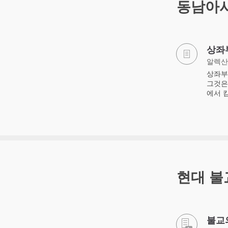
동남아
상좌
알렉산
상좌부
그것은
에서 
현대 불
불교