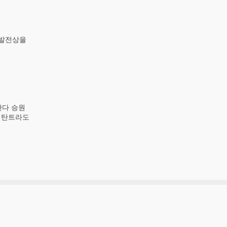
 발전상을
란다 승원
 탄트라도