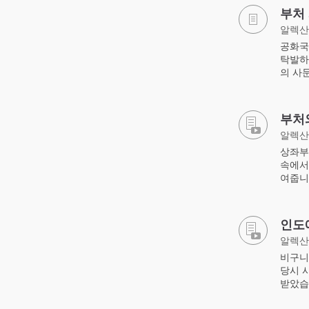
부처
알렉산
공화국
탁발하
의 사
부처
알렉산
상좌부
속에서
여줍니
인도
알렉산
비구니
당시 
받았습