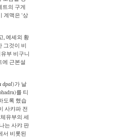
베트의 구게
 계맥은 ‘상
, 예셰외 황
만 그것이 비
체유부 비구니
트에 근본설
 dpal
)가 날
adra)를 티
하도록 했습
이 사캬파 전
일체유부의 세
나는 사캬 판
에서 비롯된