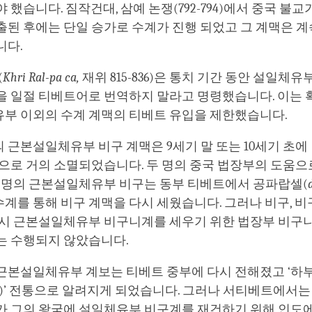
 했습니다. 짐작건대, 삼예 논쟁(792-794)에서 중국 불교
출된 후에는 단일 승가로 수계가 진행 되었고 그 계맥은 
니다.
(
Khri Ral-pa ca,
재위 815-836)은 통치 기간 동안 설일체
을 일절 티베트어로 번역하지 말라고 명령했습니다. 이는 
부 이외의 수계 계맥의 티베트 유입을 제한했습니다.
근본설일체유부 비구 계맥은 9세기 말 또는 10세기 초에
압으로 거의 소멸되었습니다. 두 명의 중국 법장부의 도움
세 명의 근본설일체유부 비구는 동부 티베트에서 공파랍셀(
 수계를 통해 비구 계맥을 다시 세웠습니다. 그러나 비구, 
당시 근본설일체유부 비구니계를 세우기 위한 법장부 비구
는 수행되지 않았습니다.
근본설일체유부 계보는 티베트 중부에 다시 전해졌고 ‘하부
)’ 전통으로 알려지게 되었습니다. 그러나 서티베트에서는 
가 그의 왕국에 설일체유부 비구계를 재건하기 위해 인도에