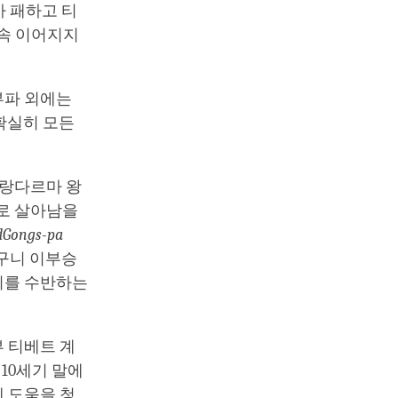
가 패하고 티
계속 이어지지
유부파 외에는
확실히 모든
 랑다르마 왕
으로 살아남을
dGongs-pa
비구니 이부승
니를 수반하는
 티베트 계
10세기 말에
 도움을 청