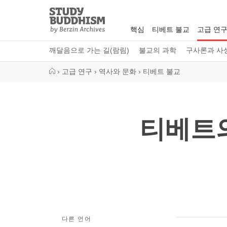
Close
Study
Buddhism
핵심
티베트 불교
고급 연
Home
깨달음으로 가는 길(람림)
불교의 과학
구사론과 사
›
고급 연구
›
역사와 문화
›
티베트 불교
티베트
다른 언어