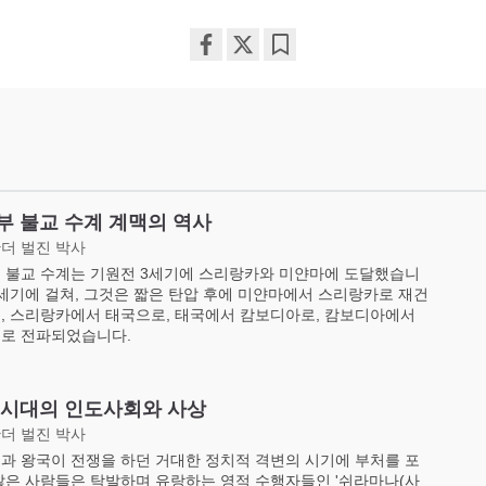
Share
Bookmark
on
facebook
부 불교 수계 계맥의 역사
더 벌진 박사
 불교 수계는 기원전 3세기에 스리랑카와 미얀마에 도달했습니
수세기에 걸쳐, 그것은 짧은 탄압 후에 미얀마에서 스리랑카로 재건
, 스리랑카에서 태국으로, 태국에서 캄보디아로, 캄보디아에서
로 전파되었습니다.
 시대의 인도사회와 사상
더 벌진 박사
과 왕국이 전쟁을 하던 거대한 정치적 격변의 시기에 부처를 포
많은 사람들은 탁발하며 유랑하는 영적 수행자들인 '쉬라마나(사