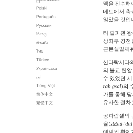
맥을 전수해야
Polski
베트에서 축
Português
않았을 것입
Русский
티 랄파첸 왕
සිංහල
상좌부 경전
తెలుగు
근본설일체유
ไทย
Türkçe
산타락시타의 
Українська
의 불교 탄
اُردو
수 있었던 
Tiếng Việt
rab-gsal
)의
가를 통해 
简体中文
유사한 절차
繁體中文
공파랍셀의 
율(
sMad-‘dul
예셰외 황제