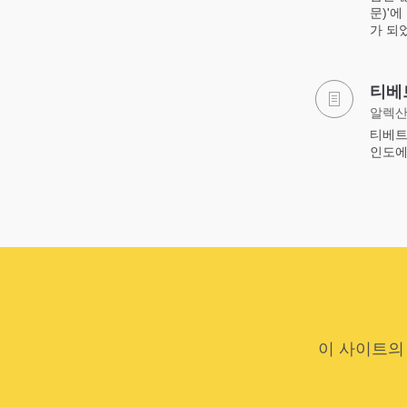
문)'
가 되
티베
알렉산
티베트
인도에
이 사이트의