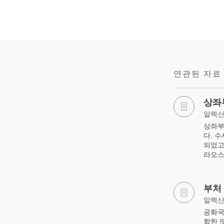
연관된 자료
상좌
알렉산
상좌부
다. 
되었고
라오스
부처
알렉산
공화국
함한 