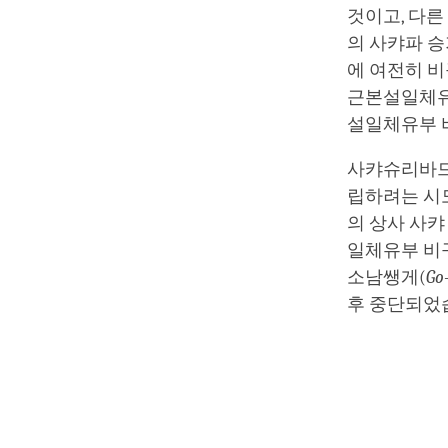
것이고, 다른
의 사캬파 
에 여전히 
근본설일체유
설일체유부 
사캬슈리바드
립하려는 시도
의 상사 사캬
일체유부 비
소남쌩게(
Go
후 중단되었