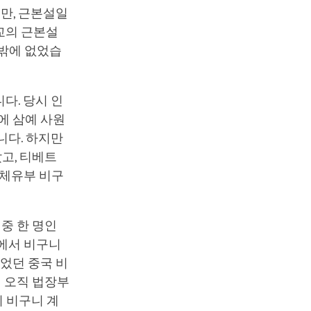
만, 근본설일
교의 근본설
 밖에 없었습
다. 당시 인
에 삼예 사원
니다. 하지만
고, 티베트
일체유부 비구
중 한 명인
원에서 비구니
되었던 중국 비
서 오직 법장부
 비구니 계