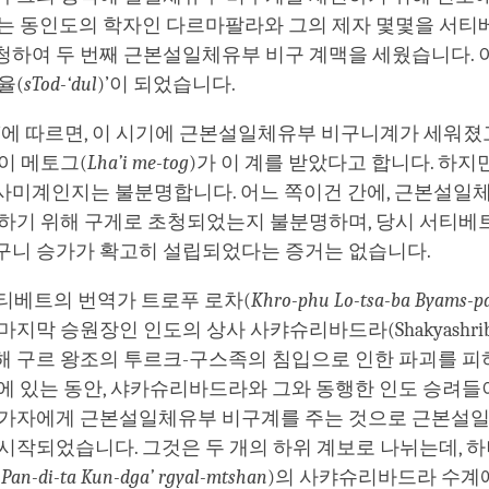
그는 동인도의 학자인 다르마팔라와 그의 제자 몇몇을 서티
하여 두 번째 근본설일체유부 비구 계맥을 세웠습니다. 이
율(
sTod-‘dul
)’이 되었습니다.
’에 따르면, 이 시기에 근본설일체유부 비구니계가 세워졌고
이 메토그(
Lha’i me-tog
)가 이 계를 받았다고 합니다. 하지
사미계인지는 불분명합니다. 어느 쪽이건 간에, 근본설일
 하기 위해 구게로 초청되었는지 불분명하며, 당시 서티베
구니 승가가 확고히 설립되었다는 증거는 없습니다.
년 티베트의 번역가 트로푸 로차(
Khro-phu Lo-tsa-ba Byams-pa
지막 승원장인 인도의 상사 사캬슈리바드라(Shakyashribh
해 구르 왕조의 투르크-구스족의 침입으로 인한 파괴를 피
에 있는 동안, 샤카슈리바드라와 그와 동행한 인도 승려들
출가자에게 근본설일체유부 비구계를 주는 것으로 근본설
시작되었습니다. 그것은 두 개의 하위 계보로 나뉘는데, 하
 Pan-di-ta Kun-dga’ rgyal-mtshan
)의 사캬슈리바드라 수계