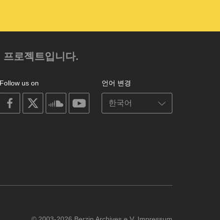
의 프로젝트입니다.
Follow us on
언어 변경
on
on
on
on
facebook
X
soundcloud
youtube
© 2003-2026 Berzin Archives e.V.
Impressum