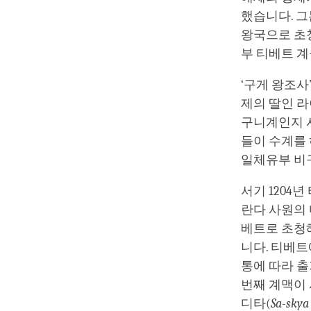
했습니다. 
왕국으로 초청
부 티베트 계
‘구게 왕조사
제의 딸인 라
구니계인지 
들이 수계를
일체유부 비
서기 1204
란다 사원의 마
베트로 초청
니다. 티베트
통에 따라 
번째 계맥이 
디타(
Sa-skya