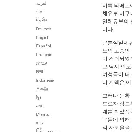
العربية
비록 티베트
বাংলা
체유부 비구
བོད་ཡིག་
일체유부의 
Deutsch
니다.
English
근본설일체유부
Español
도의 고승인 
Français
이 건립되었습
그 당시 인도
हिन्दी
여성들이 더 
Indonesia
니 계맥은 이
日本語
그러나 둔황 
ខ្មែរ
드로자 장드론
ລາວ
계를 받았습니
Монгол
구들에 의해 
मराठी
의 사분율을
မြန်မာဘာသာ