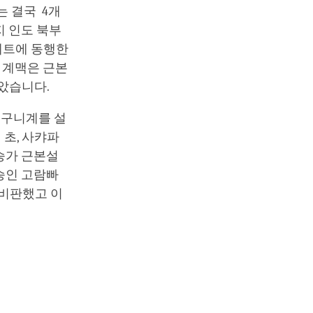
는 결국 4개
지 인도 북부
베트에 동행한
 계맥은 근본
않았습니다.
비구니계를 설
 초, 사캬파
승가 근본설
승인 고람빠
 비판했고 이