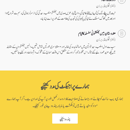
ڈاکٹر الیگزینڈر برزن
تبت میں پیلے رنگ کی ٹوپیاں پہننے کا تیاگی رواج گیارھویں صدی میں بھکشو منصب رسیدگی کی از سر نو بحالی کی رسم سے شروع ہوا
اور بعد میں گیلوگ مسلک نے تیاگی پاکیزگی کی تجدید کی علامت کے طور پر اسے اپنایا۔
ھندوستان میں بھکشونی سلسلہ کا قیام
ڈاکٹر الیگزینڈر برزن
سب سے اول منصب رسید خواتین میں مہاتما بدھ کی خالہ اور ۵۰۰ بوسری عورتیں شامل تھیں۔ انہیں بھکشووں کے مقابلہ
میں کچھ مزید عہد دئیے گئے تا کہ اس مخلوط مجرد گروہ کے متعلق اس وقت سماج کے شکوک و شبہات دور کئیے جا سکیں۔
ہمارے پراجیکٹ کی مدد کیجئیے
ہماری ویب سائٹ کو چلانے اور بڑھانے کی صلاحیت کا دارومدار مکمل طور پر آپ کی امداد پر ہے۔ اگر آپ ہمارے
مواد کو مفید پاتے ہیں تو یکمشت یا ماہانہ چندہ دینے پر غور کیجئیے۔
چندہ دیجئیے