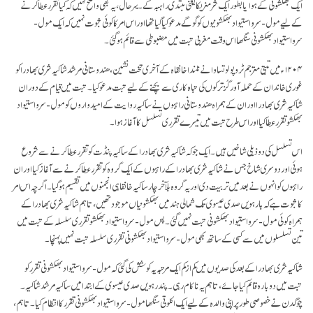
ایک بھکشونی کے ہوا یا بطور ایک شرمنریکا یعنی مبتدی راہبہ کے۔ بہرحال، یہ بھی واضح نہیں کہ کیا تقرر عطا کرنے
کے لیے مول-سرواستیواد بھکشونیوں کو گوگے مدعو کیا گیا تھا اور اس امر کا کوئی ثبوت نہیں کہ ایک مول-
سرواستیواد بھکشونی سنگھا اس وقت مغربی تبت میں مضبوطی سے قائم ہو گئی۔
۱۲۰۴ء میں تبتی مترجم ٹروپو لوتساوا نے نلندا خانقاہ کے آخری تخت نشین، ھندوستانی مرشد شاکیہ شری بھادرا کو
غوری خاندان کے حملہ آور گُز ترکوں کی تباہ کاری سے بچنے کے لیے تبت مدعو کیا۔ تبت میں قیام کے دوران
شاکیہ شری بھادرا اور ان کے ہمراہ ھندوستانی راہبوں نے ساکیہ روایت کے امیدواروں کو مول-سرواستیواد
بھکشو تقرر عطا کیا اور اس طرح تبت میں تیسرے تقرری تسلسل کا آغاز ہوا۔
اس تسلسل کی دو ذیلی شاخیں ہیں۔ ایک جو کہ شاکیہ شری بھادرا کے ساکیہ پنڈت کو تقرر عطا کرنے سے شروع
ہوئی اور دوسری شاخ جس نے شاکیہ شری بھادرا کے راہبوں کے ایک گروہ کو تقرر عطا کرنے سے آغاز کیا اور ان
راہبوں کو انہوں نے بعد میں تربیت دی اور یہ گروہ بلآخر چار ساکیہ خانقاہی انجمنوں میں تقسیم ہو گیا۔ اگرچہ اس امر
کا ثبوت ہے کہ بارہویں صدی عیسوی تک شمالی ہند میں بھکشونیاں موجود تھیں، تاہم شاکیہ شری بھادرا کے
ہمراہ کوئی مول-سرواستیواد بھکشونی تبت نہیں گئی۔ پس مول-سرواستیواد بھکشو تقرری سلسلہ کے تبت میں
تین تسلسلوں میں سے کسی کے ساتھ بھی مول-سرواستیواد بھکشونی تقرری سلسلہ تبت نہیں پہنچا۔
شاکیہ شری بھادرا کے بعد کی صدیوں میں کم از کم ایک مرتبہ یہ کوشش کی گئی کہ مول-سرواستیواد بھکشونی تقرر کو
تبت میں دوبارہ قائم کیا جائے، تاہم یہ ناکام رہی۔ پندرہویں صدی عیسوی کے ابتدا میں ساکیہ مرشد شاکیہ۔
چوگدن نے خصوصی طور پر اپنی والدہ کے لیے ایک اکلوتی سنگھا مول-سرواستیواد بھکشونی تقرر کا انتظام کیا۔ تاہم،