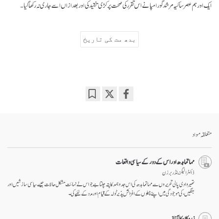
ایک اور ہم عصر ساکیہ مرشد گورامپا نے اس تقرر کی صحت پر کڑی تنقید کی اور بعد ازاں اسے جاری نہ رکھا گیا۔
بدھ مت کی تاریخ
Bookmark
Share
on
facebook
متعلقہ مواد
مہاتما بدھ اور اس کے دور کے سیاسی واقعات
ڈاکٹر الیگزینڈر برزن
تھیروادی پالی تحریروں سے مہاتما بدھ کی اس جد و جہد کا پتہ چلتا ہے جو اس نے نہائت مشکل حالات جیسے سیاسی سازشیں اور
جنگیں، کی موجودگی میں اپنے چیلوں کے افزائش پذیر ٹولہ کے قیام اور مدد کے لئیے کی۔
زرد کلاہ کا آغاز