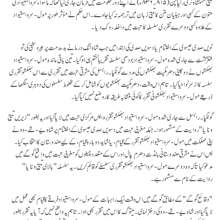
تبتی شہنشاہ ٹری رلپاچن (۸۱۵۔۸۳۶ء) نے اپنے دور حکومت میں فرمان جاری کیا تھا کہ ما سواء سرواستیوادی
متون کے کسی اور ہینیان متن کا تبتی زبان میں ترجمہ نہ کیا جاوے ۔ اس حکم نے مؤثر طور پر مول-سرواستیواد
کے علاوہ کسی دوسرے تقرری سلسلہ کا تبت میں داخلہ روک دیا۔
نویں صدی عیسوی کے اختتام یا دسویں صدی کی ابتدا میں جب شاہ لنگ درما نے بدھ مت پر جبر و سختی کی تو
شنترکشت سے جاری شدہ مول-سرواستیواد بودھی سلسلہ تقریباً ختم ہی ہو گیا۔ تین باقی ماندہ مول-سرواستیواد
بھکشوں نے دو چینی دھرمگپت بھکشوں کی مدد سے گونگپا۔رابسل کی مشرقی تبت میں تقرری سے اس بھکشو تقرری
سلسہ کا از سرنو احیا کیا۔ تاہم اس وقت، دھرمگپت بھکشونیوں کو شامل کر کے مخلوط سلسلوں کی دوہری سنگھا کے
ذریعے مول-سرواستیواد بھکشونی تقرر کا کوئی متشابہ طریقہ کار وضع نہیں کیا گیا۔
گونگپا۔رابسل سے جاری شدہ مول-سرواستیواد بھکشو تقرر واپس مرکزی تبت میں لایا گیا اور یہ بطور "زیریں تبتی
ونایا" روایت کے مشہور ہوا۔ جبکہ مغربی تبت میں دسویں صدی عیسوی کے اختتام پر شاہ یے-شے-وو نے
اپنی مملکت میں مول-سرواستیواد بھکشو تقرر کے قیام، یا شاید دوبارہ قیام، کے لیے ھندوستان کا انتخاب کیا۔
پس اس نے مشرقی ھندوستانی پنڈت دھرم پال اور اس کے متعدد چیلوں کو مغربی تبت میں واقع گوگے میں
مدعو کیا تاکہ وہ دوسرے مول-سرواستیواد بھکشو تقرری سلسلے کو قائم کریں۔ یہ سلسلہ "بالای تبتی ونایا"
روایت کے نام سے مشہور ہے۔
"وقائع گوگے" کے مطابق گوگے میں اس وقت ایک راہبات کے مول-سرواستیواد فرقے کا قیام بھی عمل میں
لایا گیا اور شاہ یے-شے-وو کی دختر لہای۔میتوگ کا اس میں تقرر بھی ہوا۔ تاہم یہ واضح نہیں کہ آیا یہ تقرر بطور