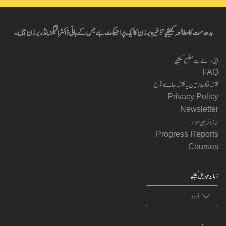
بدھ مت کا مطالعہ کیجئیے’ ذخیرہ برزن کا ایک پراجیکٹ ہے جس کے بانی ڈاکٹر الیگزینڈر برزن ہیں۔
اپنی راۓ سے مطلع کیجئیے
FAQ
نقشہ قطعۂ زمین یا نقشہ جاۓ وقوع
Privacy Policy
Newsletter
تازہ ترین مواد
Progress Reports
Courses
زبان تبدیل کیجئیے