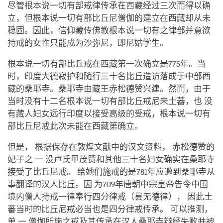
facebook
尽管根本说一切有部戒律传承在西藏经过三次而得以确
立，但根本说一切有部比丘尼僧伽的建立在西藏却从未
稳固。因此，信仰藏传佛教根本说一切有之律部并意欲
持戒的女性只能成为沙弥尼，即尼姑学生。
根本说一切有部比丘戒在西藏第一次确立是775年。当
时，印度大德寂护和随行三十名比丘造访落成于中部西
藏的桑耶寺。桑耶寺由藏王赤松德赞兴建。然而，由于
当时没有十二名根本说一切有部比丘戒尼来土蕃，也 没
有藏人妇女远行印度以接受高级的受戒，根本说一切有
部比丘尼戒此次未能在西藏第确立。
但是， 根据保存在敦煌文献中的汉文资料， 赤松德赞的
妃子之 一 没卢氏甲茂赞和其他三十名妇女确实在桑耶寺
接受了比丘尼戒。 给她们施戒的是781年应邀到桑耶寺从
事翻译的汉人比丘。因 为709年唐朝中宗皇帝告令中国
境内僧人持戒一律奉行四分律戒（昙无德律）， 因此土
蕃当时的比丘尼戒必当也是四分律戒传承。 可以推测，
单 一 僧伽所施之戒及其传承在汉人桑耶寺辩经失败并被