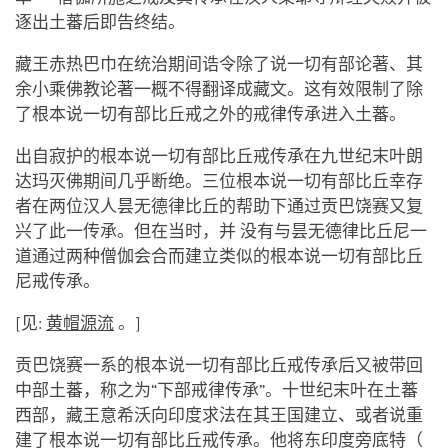
逐出土蕃后即告终结。
藏王赤热巴巾在统治期间诰令除了说一切有部论著、其
余小乘佛教论著一概不得翻译成藏文。这有效限制了除
了根本说一切有部比丘戒之外的戒律传承进入土蕃。
出自寂护的根本说一切有部比丘戒传承在九世纪末叶朗
达玛灭佛期间几乎断绝。三位根本说一切有部比丘幸存
者在两位汉人昙无德律比丘的帮助下通过贡巴饶赛又复
兴了此一传承。但在当时，并 没有与昙无德律比丘尼一
道通过两种僧伽会合而建立类似的根本说一切有部比丘
尼戒传承。
[见:
黄帽源流
。]
贡巴饶赛一系的根本说一切有部比丘戒传承后又被带回
中部土蕃，称之为“下部戒律传承”。十世纪末叶在土蕃
西部，藏王意希沃向印度求法在其王国建立、或者说重
建了根本说一切有部比丘戒传承。他将东印度旁底特（