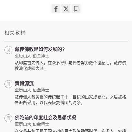
Share
Bookmark
on
facebook
相关教材
藏传佛教是如何发展的?
亚历山大·伯金博士
从印度首先传入，在众多导师与译者努力数个世纪后，藏传佛
教演化成四大派。
黄帽源流
亚历山大·伯金博士
藏传僧人戴黄帽的传统起于十一世纪的出家戒复兴，之后被格
鲁派所采用，以代表恢复僧团的清净。
佛陀前的印度社会及思想状况
亚历山大·伯金博士
在众多共和国跟王国交战的巨大政治动荡时代，许多人，包括