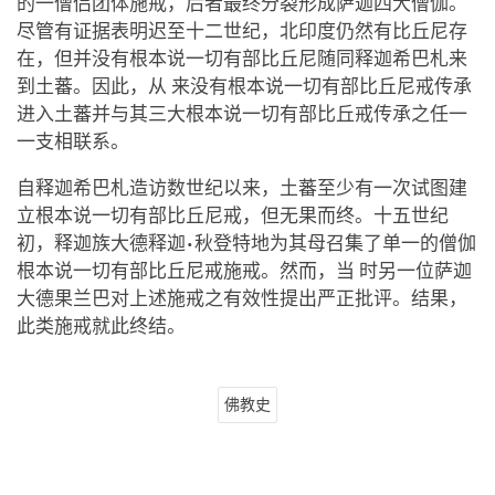
的一僧侣团体施戒，后者最终分裂形成萨迦四大僧伽。
尽管有证据表明迟至十二世纪，北印度仍然有比丘尼存
在，但并没有根本说一切有部比丘尼随同释迦希巴札来
到土蕃。因此，从 来没有根本说一切有部比丘尼戒传承
进入土蕃并与其三大根本说一切有部比丘戒传承之任一
一支相联系。
自释迦希巴札造访数世纪以来，土蕃至少有一次试图建
立根本说一切有部比丘尼戒，但无果而终。十五世纪
初，释迦族大德释迦•秋登特地为其母召集了单一的僧伽
根本说一切有部比丘尼戒施戒。然而，当 时另一位萨迦
大德果兰巴对上述施戒之有效性提出严正批评。结果，
此类施戒就此终结。
佛教史