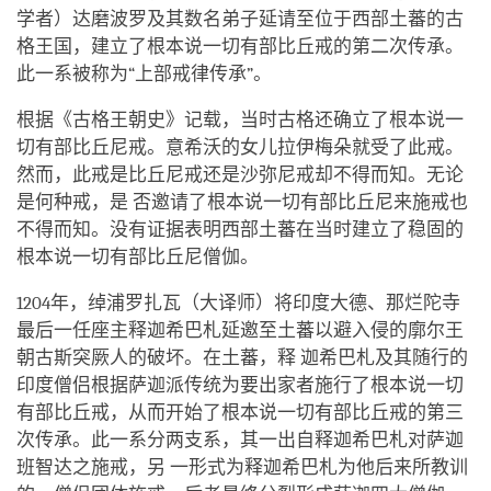
学者）达磨波罗及其数名弟子延请至位于西部土蕃的古
格王国，建立了根本说一切有部比丘戒的第二次传承。
此一系被称为“上部戒律传承”。
根据《古格王朝史》记载，当时古格还确立了根本说一
切有部比丘尼戒。意希沃的女儿拉伊梅朵就受了此戒。
然而，此戒是比丘尼戒还是沙弥尼戒却不得而知。无论
是何种戒，是 否邀请了根本说一切有部比丘尼来施戒也
不得而知。没有证据表明西部土蕃在当时建立了稳固的
根本说一切有部比丘尼僧伽。
1204年，绰浦罗扎瓦（大译师）将印度大德、那烂陀寺
最后一任座主释迦希巴札延邀至土蕃以避入侵的廓尔王
朝古斯突厥人的破坏。在土蕃，释 迦希巴札及其随行的
印度僧侣根据萨迦派传统为要出家者施行了根本说一切
有部比丘戒，从而开始了根本说一切有部比丘戒的第三
次传承。此一系分两支系，其一出自释迦希巴札对萨迦
班智达之施戒，另 一形式为释迦希巴札为他后来所教训