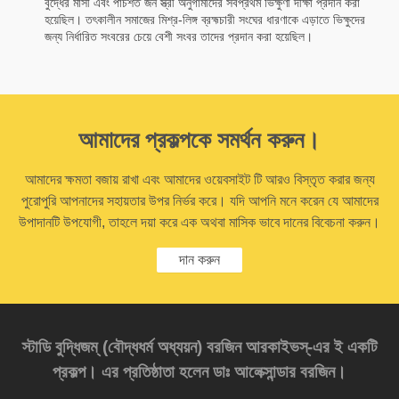
বুদ্ধের মাসী এবং পাঁচশত জন স্ত্রী অনুগামীদের সর্বপ্রথম ভিক্ষুণী দীক্ষা প্রদান করা
হয়েছিল। তৎকালীন সমাজের মিশ্র-লিঙ্গ ব্রহ্মচারী সংঘের ধারণাকে এড়াতে ভিক্ষুদের
জন্য নির্ধারিত সংবরের চেয়ে বেশী সংবর তাদের প্রদান করা হয়েছিল।
আমাদের প্রকল্পকে সমর্থন করুন।
আমাদের ক্ষমতা বজায় রাখা এবং আমাদের ওয়েবসাইট টি আরও বিস্তৃত করার জন্য
পুরোপুরি আপনাদের সহায়তার উপর নির্ভর করে। যদি আপনি মনে করেন যে আমাদের
উপাদানটি উপযোগী, তাহলে দয়া করে এক অথবা মাসিক ভাবে দানের বিবেচনা করুন।
দান করুন
স্টাডি বুদ্ধিজম্‌ (বৌদ্ধধর্ম অধ্যয়ন) বরজিন আরকাইভস্‌-এর ই একটি
প্রকল্প। এর প্রতিষ্ঠাতা হলেন ডাঃ আলেক্সান্ডার বরজিন।