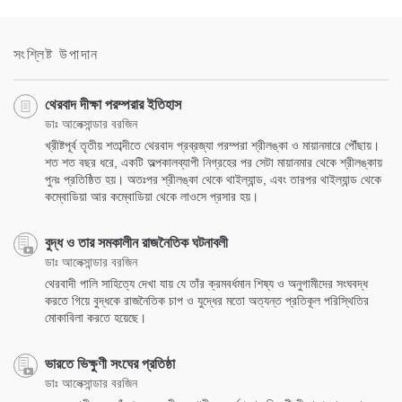
Share
Bookmark
on
facebook
সংশ্লিষ্ট উপাদান
থেরবাদ দীক্ষা পরম্পরার ইতিহাস
ডাঃ আলেক্সান্ডার বরজিন
খ্রীষ্টপূর্ব তৃতীয় শতাব্দীতে থেরবাদ প্রব্রজ্যা পরম্পরা শ্রীলঙ্কা ও মায়ানমারে পৌঁছায়।
শত শত বছর ধরে, একটি অল্পকালব্যাপী নিগ্রহের পর সেটা মায়ানমার থেকে শ্রীলঙ্কায়
পুনঃ প্রতিষ্ঠিত হয়। অতঃপর শ্রীলঙ্কা থেকে থাইল্যান্ড, এবং তারপর থাইল্যান্ড থেকে
কম্বোডিয়া আর কম্বোডিয়া থেকে লাওসে প্রসার হয়।
বুদ্ধ ও তার সমকালীন রাজনৈতিক ঘটনাবলী
ডাঃ আলেক্সান্ডার বরজিন
থেরবাদী পালি সাহিত্যে দেখা যায় যে তাঁর ক্রমবর্ধমান শিষ্য ও অনুগামীদের সংঘবদ্ধ
করতে গিয়ে বুদ্ধকে রাজনৈতিক চাপ ও যুদ্ধের মতো অত্যন্ত প্রতিকূল পরিস্থিতির
মোকাবিলা করতে হয়েছে।
ভারতে ভিক্ষুণী সংঘের প্রতিষ্ঠা
ডাঃ আলেক্সান্ডার বরজিন