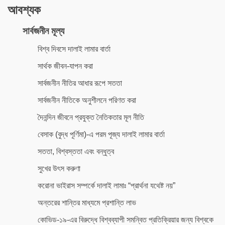
আবশ্যক
সার্বজনীন মূল্য
বিশ্ব দিবসে দালাই লামার বার্তা
সার্থক জীবন-যাপন করা
সার্বজনীন নীতির আধার রূপে সততা
সার্বজনীন নীতিকে অনুশীলনে পরিণত করা
দৈনন্দিন জীবনে প্রযুক্ত নৈতিকতার মূল নীতি
বেসাক (বুদ্ধ পূর্ণিমা)-এ পরম পূজ্য দালাই লামার বার্তা
সততা, বিশ্বস্ততা এবং বন্ধুত্ব
সুখের উৎস করুণা
করোনা ভাইরাস সম্পর্কে দালাই লামাঃ “প্রার্থনা যথেষ্ট নয়”
অন্তরের শান্তির মাধ্যমে প্রশান্তি লাভ
কোভিড-১৯-এর বিরুদ্ধে বিশ্বব্যাপী সমন্বিত প্রতিক্রিয়ার জন্য বিশ্বকে