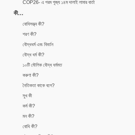
COP26- এ পরম পূজ্য ১৪ম দালাই লামার বার্তা
কী…
বোধিসত্ত্ব কী?
শরণ কী?
বৌদ্ধধর্ম এবং বিবর্তন
বৌদ্ধ ধর্ম কী?
১০টি মৌলিক বৌদ্ধ ধর্মমত
করুণা কী?
নৈতিকতা কাকে বলে?
সুখ কী
কর্ম কী?
মন কী?
বোধি কী?