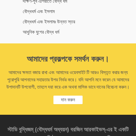
দক্ষিণ-পূর্ব এশিয়াতে বৌদ্ধ ধর্ম
বৌদ্ধধর্ম এবং ইসলাম
বৌদ্ধধর্ম এবং ইসলামঃ উন্নত স্তর
আধুনিক যুগের বৌদ্ধ ধর্ম
আমাদের প্রকল্পকে সমর্থন করুন।
আমাদের ক্ষমতা বজায় রাখা এবং আমাদের ওয়েবসাইট টি আরও বিস্তৃত করার জন্য
পুরোপুরি আপনাদের সহায়তার উপর নির্ভর করে। যদি আপনি মনে করেন যে আমাদের
উপাদানটি উপযোগী, তাহলে দয়া করে এক অথবা মাসিক ভাবে দানের বিবেচনা করুন।
দান করুন
স্টাডি বুদ্ধিজম্‌ (বৌদ্ধধর্ম অধ্যয়ন) বরজিন আরকাইভস্‌-এর ই একটি