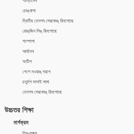
শান্তিদেব
চোঙ্‌খাপা
দ্বিতীয় তেনশব সেরকোঙ্‌ রিনপোছে
য়োঙ্‌জিন লিঙ্‌ রিনপোছে
গম্পোপা
আর্যদেব
অতীশ
গেশে নওয়াঙ্‌ দরগে
চতুর্দশ দালাই লামা
তেনশব সেরকোঙ্‌ রিনপোছে
উচ্চতর শিক্ষা
মার্গক্রম
ত্রি-লক্ষ্য