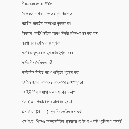
ঐক্যবদ্ধ হওয়া উচিত
নৈতিকতা দ্বারা চিত্তের সুখ প্রাপ্তি
প্রাচীন ভারতীয় আদর্শের পুনর্জাগরণ
কীভাবে একটি নৈতিক আদর্শ নির্ভর জীবন-যাপন করা যায়
প্রশান্তির খোঁজ এবং পূর্ণতা
মানবিক মূল্যবোধ হল ধর্মবহির্ভূত বিষয়
সার্বজনীন নৈতিকতা কী
সার্বজনীন নীতির সাথে শান্তির প্রচার করা
এসইই জ্ঞানঃ আমাদের আবেগের বোধগম্যতা
এসইই শিক্ষাঃ সামাজিক দক্ষতার বিকাশ
এস.ই.ই. শিক্ষাঃ বিশ্ব নাগরিক হওয়া
এস.ই.ই. (SEE): মূল বিষয়গুলির রূপরেখা
এস.ই.ই. শিক্ষণঃ আন্তর্জাতিক মূল্যবোধের উপর একটি প্রশিক্ষণ কর্মসূচী