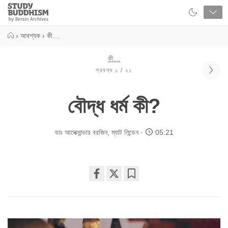
Close
Study
Buddhism
Home
›
আবশ্যক
›
কী…
কী…
প্রবন্ধ ১ / ২১
বৌদ্ধ ধর্ম কী?
ডাঃ আলেক্সান্ডার বরজিন
,
ম্যাট লিন্ডেন
05:21
Share
Bookmark
on
facebook