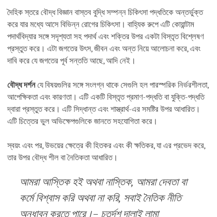
দৈহিক স্তরে বৌদ্ধ বিজ্ঞান বাস্তব বুদ্ধি সম্পন্ন চিকিৎসা পদ্ধতিকে অন্তর্ভুক্ত
করে যার মধ্যে আসে বিভিন্ন রোগের চিকিৎসা। বাহ্যিক রুপে এটি কোয়ান্টাম
পদার্থবিদ্যার সঙ্গে সদৃশ্যতা সহ পদার্থ এবং শক্তির উপর একটা বিস্তৃত বিশ্লেষণ
প্রস্তুত করে। এটা জগতের উৎস, জীবন এবং অন্ত নিয়ে আলোচনা করে, এবং
দাবি করে যে জগতের পূর্ব সন্ততি আছে, আদি নেই।
বৌদ্ধ দর্শন
যে বিষয়গুলির সঙ্গে সংলগ্ন থাকে সেগুলি হল পারস্পরিক নির্ভরশীলতা,
আপেক্ষিকতা এবং কারণতা। এটি একটি বিস্তৃত প্রমাণ-পদ্ধতি বা যুক্তি-পদ্ধতি
দ্বারা প্রস্তুত করে। এটি সিদ্ধান্ত এবং শাস্ত্রার্থ-এর সমষ্টির উপর আধারিত।
এটি চিত্তের ভুল অভিক্ষেপগুলিকে জানতে সহযোগিতা করে।
স্বয়ং এবং পর, উভয়ের ক্ষেত্রে কী হিতকর এবং কী ক্ষতিকর, যা এর প্রভেদ করে,
তার উপর বৌদ্ধ শীল বা নৈতিকতা আধারিত।
আমরা আস্তিক হই অথবা নাস্তিক, আমরা দেবতা বা
কর্মে বিশ্বাস করি অথবা না করি, সবাই নৈতিক নীতি
অনুধাবন করতে পারে।– চতুর্দশ দালাই লামা