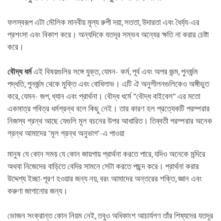
ফলস্বরূপ এটা মৌলিক মানবীয় মূল্য রুপী দয়া, সততা, উদারতা এবং ধৈর্য্য-এর
প্রশংসা এবং বিকাশ করে। অন্যদিকে যতদূর সম্ভব অন্যের ক্ষতি না করার চেষ্টা
করে।
বৌদ্ধ ধর্ম
এই বিষয়গুলির সঙ্গে যুক্ত, যেমন- কর্ম, পূর্ব এবং অপর জন্ম, পুনর্জন্ম
পদ্ধতি, পুনর্জন্ম থেকে মুক্তি এবং বোধিলাভ। এটি ঐ অনুশীলনগুলিকেও অঙ্গীভুত
করে, যেমন- জপ, ধ্যান এবং প্রার্থনা। বৌদ্ধ ধর্মে “বৌদ্ধ বাইবেল” এর মতো
একমাত্র পবিত্র ধর্মগ্রন্থ বলে কিছু নেই। তার কারণ হল প্রত্যেকটি পরম্পরার
নিজস্ব গ্রন্থ আছে যেগুলি মূল বচনের উপর আধারিত। তিব্বতী পরম্পরার অনেক
গ্রন্থ আমাদের ‘মূল গ্রন্থ অনুভাগ’-এ পাওয়া
মানুষ যে কোন সময় যে কোন জায়গায় প্রার্থনা করতে পারে, যদিও অনেকে মন্দিরে
অথবা নিজেদের বাড়িতে বেদির সামনে সেটা করতে পছন্দ করে। প্রার্থনা করার
উদ্দেশ্য ইচ্ছা-পূরণ হওয়ার জন্য নয়, বরং আমাদের অন্তরের শক্তি, জ্ঞান এবং
করুণা জাগানোর জন্য।
ভোজন সংক্রান্ত কোন নিয়ম নেই, তবুও অধিকাংশ আচার্যগণ তাঁর শিষ্যদের যতদূর