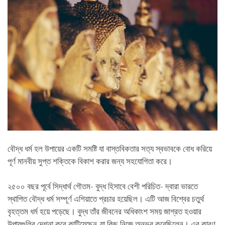
বৌদ্ধ ধর্ম হল উপায়ের একটি সমষ্টি যা বাস্তবিকতার সত্য স্বভাবকে বোধ করিয়ে
পূর্ণ মানবীয় সুপ্ত শক্তিকে বিকাশ করার জন্য সহযোগিতা করে।
২৫০০ বছর পূর্বে সিদ্ধার্থ গৌতম- বুদ্ধ হিসাবে বেশী পরিচিত- দ্বারা ভারতে
স্থাপিত বৌদ্ধ ধর্ম সম্পূর্ণ এশিয়াতে প্রচার হয়েছিল। এটি আজ বিশ্বের চতুর্থ
বৃহত্তম ধর্ম হয়ে পড়েছে। বুদ্ধ তাঁর জীবনের অধিকাংশ সময় জাগ্রত হওয়ার
উপায়গুলির দেশনা করে কাটিয়েছেন, যা কিছু নিজে অনুভব করেছিলেন। এর কারণ