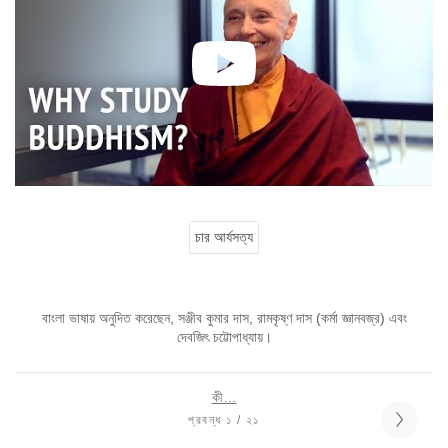
চার আর্যসত্য
বাংলা ভাষায় অনুদিত করেছেন, সঞ্জীব কুমার দাস, রামকৃষ্ণ দাস (কর্মা জ্ঞানবজ্র) এবং
দেবজিৎ চট্টোপাধ্যায়।
কী…
প্রবন্ধ ১ / ২১