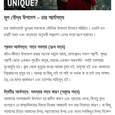
মূল বৌদ্ধ উপদেশ – চার আর্যসত্য
চার আর্যসত্যই বুদ্ধের সবথেকে মৌলিক উপদেশ হিসাবে পরিচিত। এগুলি হল
চারটি তথ্য এবং অত্যন্ত অনুভবী সত্ত্বগণ এদের সত্য রূপে দ্যাখেন।
প্রথম আর্যসত্য: সত্য সমস্যা (দুঃখ সত্য)
যদিও জীবনে উপভোগ করার অনেক আনন্দ আছে, তাসত্ত্বেও সকল প্রাণী- ক্ষুদ্র
প্রাণী থেকে একজন গৃহহীন মানুষ, তারপর একজন অরবপতি- সবাই সমস্যার
মুখোমুখি হয়। জন্ম থেকে মৃত্যুর মধ্যে আমরা বৃদ্ধ হই, অসুস্থ হই এবং আমাদের
প্রিয়জনের মৃত্যু হয়। আমরা যা কিছু চাই তা পাই না অথবা যা না চাই তার সাক্ষাৎ
হয়, এর জন্য ব্যর্থকরণ এবং হতাশার অভিমুখ হই।
দ্বিতীয় আর্যসত্য: সমস্যার সত্য কারণ (সমুদয় সত্য)
আমাদের সমস্যাগুলি উৎপন্ন হয় জটিল কারণ এবং প্রত্যয় থেকে, কিন্তু বুদ্ধ
বলেছেন যে বাস্তবিকতার বিষয়ে নিজের অজ্ঞতাই হল তার নিতান্ত কারণ। যা কিছু
আমাদের চিত্ত আমাদের উপর, প্রত্যেকের উপর এবং অন্য সবকিছুর উপর নিক্ষেপ