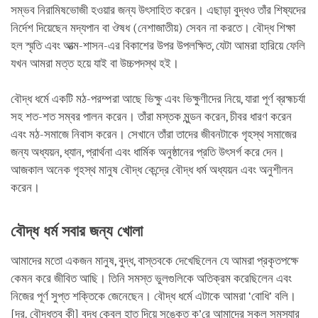
সম্ভব নিরামিষভোজী হওয়ার জন্য উৎসাহিত করেন। এছাড়া বুদ্ধও তাঁর শিষ্যদের
নির্দেশ দিয়েছেন মদ্যপান বা ঔষধ (নেশাজাতীয়) সেবন না করতে। বৌদ্ধ শিক্ষা
হল স্মৃতি এবং আত্ম-শাসন-এর বিকাশের উপর উপলক্ষিত, যেটা আমরা হারিয়ে ফেলি
যখন আমরা মত্ত হয়ে যাই বা উচ্চপদস্থ হই।
বৌদ্ধ ধর্মে একটি মঠ-পরম্পরা আছে ভিক্ষু এবং ভিক্ষুণীদের নিয়ে, যারা পূর্ণ ব্রহ্মচর্যা
সহ শত-শত সম্বর পালন করেন। তাঁরা মস্তক মুন্ডন করেন, চীবর ধারণ করেন
এবং মঠ-সমাজে নিবাস করেন। সেখানে তাঁরা তাদের জীবনটাকে গৃহস্থ সমাজের
জন্য অধ্যয়ন, ধ্যান, প্রার্থনা এবং ধার্মিক অনুষ্ঠানের প্রতি উৎসর্গ করে দেন।
আজকাল অনেক গৃহস্থ মানুষ বৌদ্ধ কেন্দ্রে বৌদ্ধ ধর্ম অধ্যয়ন এবং অনুশীলন
করেন।
বৌদ্ধ ধর্ম সবার জন্য খোলা
আমাদের মতো একজন মানুষ, বুদ্ধ, বাস্তবকে দেখেছিলেন যে আমরা প্রকৃতপক্ষে
কেমন করে জীবিত আছি। তিনি সমস্ত ভুলগুলিকে অতিক্রম করেছিলেন এবং
নিজের পূর্ণ সুপ্ত শক্তিকে জেনেছেন। বৌদ্ধ ধর্মে এটাকে আমরা ‘বোধি’ বলি।
[দ্র. বৌদ্ধত্ব কী] বুদ্ধ কেবল হাত দিয়ে সঙ্কেত ক’রে আমাদের সকল সমস্যার