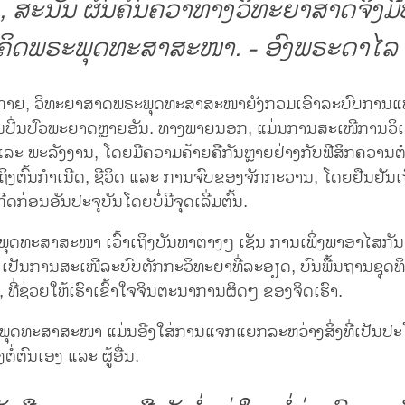
າ), ສະນັ້ນ ຜົນຄົ້ນຄວ້າທາງວິທະຍາສາດຈິ່
ມຄິດພຣະພຸດທະສາສະໜາ. - ອົງພຣະດາໄລ 
ກາຍ, ວິທະຍາສາດພຣະພຸດທະສາສະໜາຍັງກວມເອົາລະບົບການແພດ
ານປິ່ນປົວພະຍາດຫຼາຍອັນ. ທາງພາຍນອກ, ແມ່ນການສະເໜີການວິເ
 ແລະ ພະລັງງານ, ໂດຍມີຄວາມຄ້າຍຄືກັນຫຼາຍຢ່າງກັບຟີສິກຄວານຕ
ເຖິງຕົ້ນກຳເນີດ, ຊີວິດ ແລະ ການຈົບຂອງຈັກກະວານ, ໂດຍຢືນຢັ
ີດກ່ອນອັນປະຈຸບັນໂດຍບໍ່ມີຈຸດເລີ່ມຕົ້ນ.
ຸດທະສາສະໜາ ເວົ້າເຖິງບັນຫາຕ່າງໆ ເຊັ່ນ ການເພິ່ງພາອາໄສກັ
 ເປັນການສະເໜີລະບົບຕັກກະວິທະຍາທີ່ລະອຽດ, ບົນພື້ນຖານຊຸດທ
ທີ່ຊ່ວຍໃຫ້ເຮົາເຂົ້າໃຈຈິນຕະນາການຜິດໆ ຂອງຈິດເຮົາ.
ພຸດທະສາສະໜາ ແມ່ນອີງໃສ່ການແຈກແຍກລະຫວ່າງສິ່ງທີ່ເປັນປະໂ
ງຕໍ່ຕົນເອງ ແລະ ຜູ້ອື່ນ.