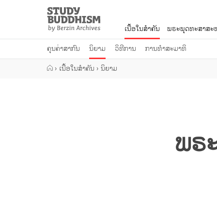
Close
Study
Buddhism
ເນື້ອໃນສຳຄັນ
ພຣະພຸດທະສາສະໜ
Home
ຄຸນຄ່າສາກົນ
ນິຍາມ
ວິທີການ
ການທຳສະມາທິ
›
ເນື້ອໃນສຳຄັນ
›
ນິຍາມ
ພຣະ