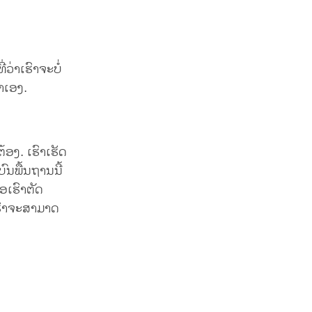
ວ່າເຮົາຈະບໍ່
ົາເອງ.
້ອງ. ເຮົາເຮັດ
ົນພື້ນຖານນີ້
່ອເຮົາຕັດ
ເຮົາຈະສາມາດ