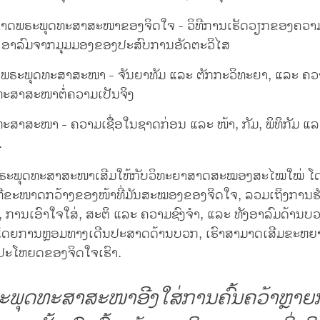
າດພຣະພຸດທະສາສະໜາຂອງຈິດໃຈ - ວິທີການເຮັດວຽກຂອງຄວາມຮ
ະ ອາລົມຈາກມຸມມອງຂອງປະສົບການອັດຕະວິໄສ
ພຣະພຸດທະສາສະໜາ - ຈັນຍາທັມ ແລະ ຕັກກະວິທະຍາ, ແລະ ຄວ
ະສາສະໜາຕໍ່ຄວາມເປັນຈິງ
ະສາສະໜາ - ຄວາມເຊື່ອໃນຊາດກ່ອນ ແລະ ໜ້າ, ກັມ, ພິທິກັມ ແ
.
ຣະພຸດທະສາສະໜາເສີມໃຫ້ກັບວິທະຍາສາດສະໝອງສະໄໝໃໝ່ ໂ
ຂະໜາດກວ້າງຂອງໜ້າທີ່ມັນສະໝອງຂອງຈິດໃຈ, ລວມເຖິງການຮັ
ທິ, ການເອົາໃຈໃສ່, ສະຕິ ແລະ ຄວາມຊົງຈຳ, ແລະ ທັງອາລົມດ້ານບ
. ໂດຍການຫຼອມທາງເດີນປະສາດດ້ານບວກ, ເຮົາສາມາດເສີມຂະຫ
ນປະໂຫຍດຂອງຈິດໃຈເຮົາ.
ພຸດທະສາສະໜາອີງໃສ່ການຄົ້ນຄວ້າຫຼາຍ