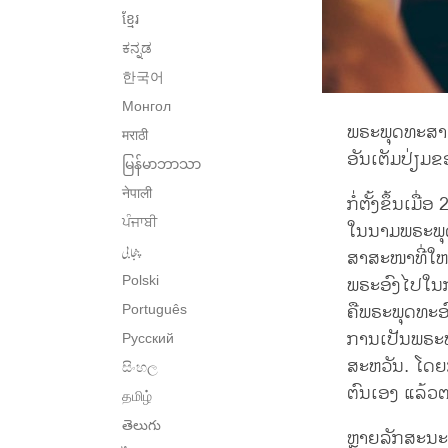
ខ្មែរ
ಕನ್ನಡ
한국어
Монгол
ພຣະພຸດທະສາສ
मराठी
ອັນເຕັມປ່ຽມ
မြန်မာဘာသာ
नेपाली
ກໍ່ຕັ້ງຂຶ້ນເມ
ਪੰਜਾਬੀ
ໃນນາມພຣະພຸດ
پنجابی
ສາສະໜາທີ່ໃຫຍ
ພຣະອົງໄປໃນກາ
Polski
ຄືພຣະພຸດທະອ
Português
ການເປັນພຣະພ
Русский
ສະຫວັນ. ໂດຍກ
සිංහල
ຕົນເອງ ແລ້ວ
தமிழ்
తెలుగు
ຫຼາຍລັກສະນະ