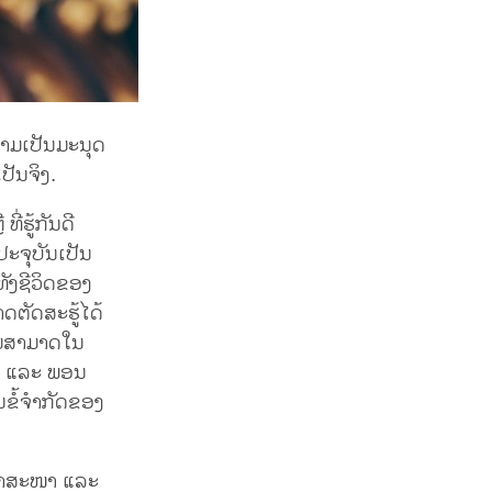
າມເປັນມະນຸດ
ປັນຈິງ.
່ຮູ້ກັນດີ
ະຈຸບັນເປັນ
ທັງຊີວິດຂອງ
ດຕັດສະຮູ້ໄດ້
ວາມສາມາດໃນ
ໃຈ ແລະ ພອນ
ນຂໍ້ຈຳກັດຂອງ
ະສາສະໜາ ແລະ