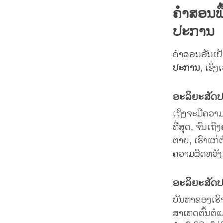
ຄຳສອນພື
ປະການ
ຄຳສອນອັນເປັນ
ປະການ
, ເຊິ່
ອະລິຍະສັດປະ
ເຖິງຈະມີຄວາມປ
ທີ່ສຸດ, ຈົນເ
ຕາຍ, ເຮົາແກ່
ຄວາມຜິດຫວັງ, ບໍ
ອະລິຍະສັດປ
ບັນຫາຂອງເຮົາ
ສາເຫດຕົ້ນຕໍແມ