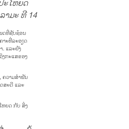
ງມີປະໂຫຍດ
ລາມະ ທີ 14
ທີ່ຊັບຊ້ອນ
ຄາະທີ່ລະອຽດ
ຳ. ແລະຍັງ
ນເຖິງກະແສຂອງ
ນ, ຄວາມສຳພັນ
ິດສະດີ ແລະ
ຫຍດ ກັບ ສິ່ງ