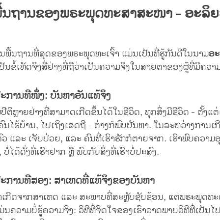
້ນຖານຂອງພຣະພຸດທະສາສະໜາ - ອະລິຍະສ
ພື້ນຖານທີ່ສຸດຂອງພຣະພຸດທະເຈົ້າ ແມ່ນເປັນທີ່ຮູ້ກັນດີໃນນາມ
ອະລ
ງເປັນຂໍ້ເທັດຈິງສີ່ຢ່າງທີ່ຖືວ່າເປັນຄວາມຈິງໃນສາຍຕາຂອງຜູ້ທີ່ມີຄວາ
ການທີໜຶ່ງ: ບັນຫາອັນແທ້ຈິງ
ີຕິຫຼາຍຢ່າງທີ່ສາມາດເກີດຂຶ້ນໄດ້ໃນຊີວິດ, ທຸກສິ່ງມີຊີວິດ - ຕັ້ງແຕ
ຖິງຄົນໄຮ້ບ້ານ, ໄປເຖິງເສດຖີ - ຕ່າງກໍພົບບັນຫາ. ໃນລະຫວ່າງການ
ຕົວ ແລະ ເຈັບປ່ວຍ, ແລະ ຄົນທີ່ເຮົາຮັກກໍຕາຍຈາກ. ເຮົາພົບຄວາມອ
່ໄດ້ດັ່ງທີ່ເຮົາຢາກ ຫຼື ພົບກັບສິ່ງທີ່ເຮົາບໍ່ປະສົງ.
ະການທີສອງ: ສາເຫດທີ່ແທ້ຈິງຂອງບັນຫາ
ເກີດຈາກສາເຫດ ແລະ ສະພາບທີ່ສະຫຼັບຊັບຊ້ອນ, ແຕ່ພຣະພຸດທະເຈົ້
່ນຄວາມບໍ່ຮູ້ຄວາມຈິງ: ວິທີທີ່ຈິດໃຈຂອງເຮົາວາດພາບວິທີທີ່ເປັນ