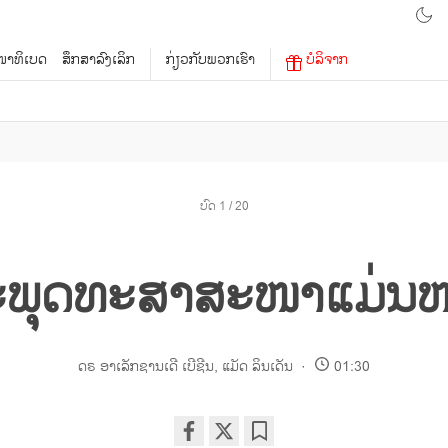
າທິເບດ
ສຶກສາລົງເລິກ
ກ່ຽວກັບພວກເຮົາ
ບໍລິຈາກ
ບົດ 1 / 20
ພຸດທະສາສະໜາແມ່ນຫ
ດຣ ອາເລັກຊານເດີ ເບີຊີນ
,
ແມັດ ລິນເດັນ
01:30