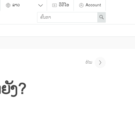
ວີດີໂອ
Account
Enter
Search
search
term
ຕໍ່ໄປ
ຍັງ?