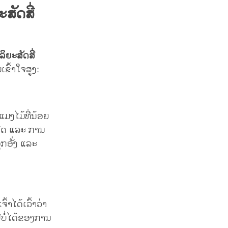
ັດສີ່
ິຍະສັດສີ່
ມເຂົ້າໃຈສູງ:
່ແມງໄມ້ທີ່ນ້ອຍ
ເກີດ ແລະ ການ
ຸກອັ່ງ ແລະ
າໄດ້ເວົ້າວ່າ
ໄປບໍ່ໄດ້ຂອງການ