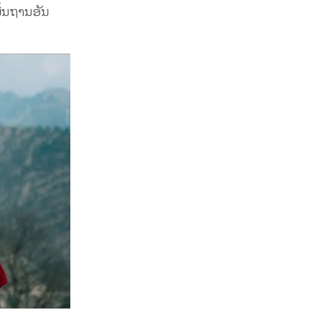
ື້ນຖານອັນ