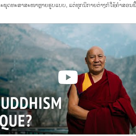
ພຣະພຸດທະສາສະໜາຫຼາຍຮູບແບບ, ແຕ່ທຸກນິກາຍຕ່າງກໍໃຊ້ຄຳສອນພ