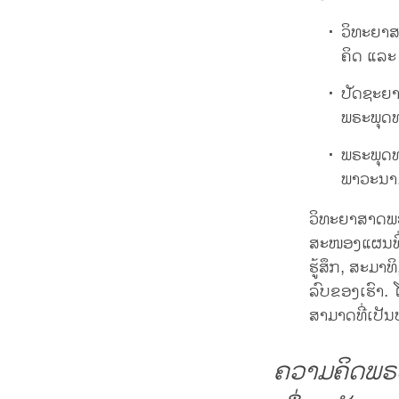
ວິທະຍາສ
ຄິດ ແລ
ປັດຊະຍາ
ພຣະພຸດທ
ພຣະພຸດທ
ພາວະນາ
ວິທະຍາສາດພ
ສະໜອງແຜນທີ່
ຮູ້ສຶກ, ສະມາ
ລົບຂອງເຮົາ
ສາມາດທີ່ເປັ
ຄວາມຄິດພຣະ