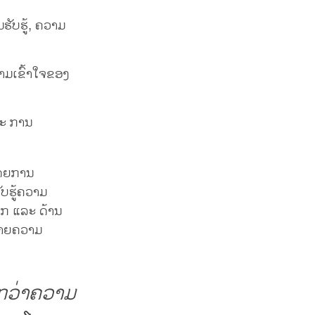
ັບຮູ້, ຄວາມ
າມເຂົ້າໃຈຂອງ
ລະ ການ
ດຍການ
ບຮູ້ຄວາມ
ວກ ແລະ ດ້ານ
ຍາຍຄວາມ
ກວ່າຄວາມ