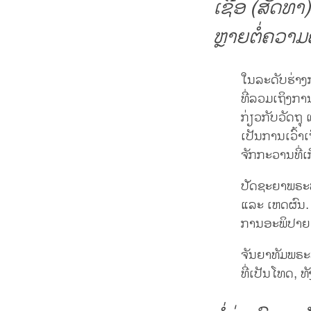
ເຊື່ອ (ສັດທ
ຫຼາຍຕໍ່ຄວາ
ໃນລະດັບຮ່າງ
ທີ່ລວມເຖິງກ
ກ່ຽວກັບວັດຖຸ
ເປັນການເວົ້າ
ຈັກກະວານທີ່ເກ
ປັດຊະຍາພຣະພ
ແລະ ເຫດຜົນ.
ການອະພິປາຍ, 
ຈັນຍາທັມພຣະ
ທີ່ເປັນໂທດ, ທັ