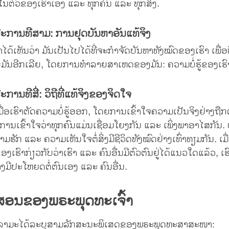
່ໃນຕົວຂອງເຮົາເອງ ແລະ ທຸກຄົນ ແລະ ທຸກສິ່ງ.
ະການທີສາມ: ການຢຸດບັນຫາອັນແທ້ຈິງ
ໄດ້ເຫັນວ່າ ມັນເປັນໄປໄດ້ທີ່ຈະກຳຈັດບັນຫາທັງໝົດຂອງເຮົາ ເພື່ອທີ່
ບມັນອີກເລີຍ, ໂດຍການທຳລາຍສາເຫດຂອງມັນ: ຄວາມບໍ່ຮູ້ຂອງເຮ
ການທີສີ່: ວິຖີທີ່ແທ້ຈິງຂອງຈິດໃຈ
ມື່ອເຮົາຕັດຄວາມບໍ່ຮູ້ອອກ, ໂດຍການເຂົ້າໃຈຄວາມເປັນຈິງຢ່າງຖືກຕ
ການເຂົ້າໃຈວ່າທຸກຄົນແມ່ນເຊື່ອມໂຍງກັນ ແລະ ເພິ່ງພາອາໄສກັນ. ບ
ມຮັກ ແລະ ຄວາມເຫັນໃຈຕໍ່ສິ່ງມີຊີວິດທັງໝົດຢ່າງເທົ່າທຽມກັນ. ເມື
ງເຮົາກ່ຽວກັບວ່າເຮົາ ແລະ ຄົນອື່ນມີຕົວຕົນຢູ່ໄດ້ແນວໃດແລ້ວ, 
າງມີປະໂຫຍດຕໍ່ຕົນເອງ ແລະ ຄົນອື່ນ.
ອນຂອງພຣະພຸດທະເຈົ້າ
ລາມະໄດ້ລະບຸສາມລັກສະນະພິເສດຂອງພຣະພຸດທະສາສະໜາ: