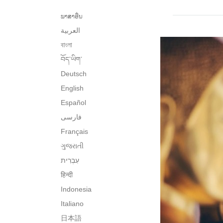
ພາສາອື່ນ
العربية
বাংলা
བོད་ཡིག་
Deutsch
English
Español
فارسی
Français
ગુજરાતી
हिन्दी
Indonesia
Italiano
日本語