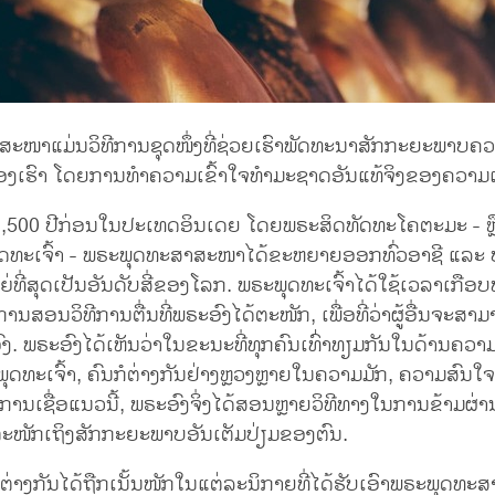
ະໜາແມ່ນວິທີການຊຸດໜຶ່ງທີ່ຊ່ວຍເຮົາພັດທະນາສັກກະຍະພາບຄວ
ຂອງເຮົາ ໂດຍການທຳຄວາມເຂົ້າໃຈທຳມະຊາດອັນແທ້ຈິງຂອງຄວາມເ
ື່ອ 2,500 ປີກ່ອນໃນປະເທດອິນເດຍ ໂດຍພຣະສິດທັດທະໂຄຕະມະ - ຫຼື ທີ
ທະເຈົ້າ - ພຣະພຸດທະສາສະໜາໄດ້ຂະຫຍາຍອອກທົ່ວອາຊີ ແລະ ປ
່ທີ່ສຸດເປັນອັນດັບສີ່ຂອງໂລກ. ພຣະພຸດທະເຈົ້າໄດ້ໃຊ້ເວລາເກືອບ
ນສອນວິທີການຕື່ນທີ່ພຣະອົງໄດ້ຕະໜັກ, ເພື່ອທີ່ວ່າຜູ້ອື່ນຈະສາມາ
ົງ. ພຣະອົງໄດ້ເຫັນວ່າໃນຂະນະທີ່ທຸກຄົນເທົ່າທຽມກັນໃນດ້ານຄ
ຸດທະເຈົ້າ, ຄົນກໍຕ່າງກັນຢ່າງຫຼວງຫຼາຍໃນຄວາມມັກ, ຄວາມສົນ
ານເຊື່ອແນວນີ້, ພຣະອົງຈິ່ງໄດ້ສອນຫຼາຍວິທີທາງໃນການຂ້າມຜ່າ
ຕະໜັກເຖິງສັກກະຍະພາບອັນເຕັມປ່ຽມຂອງຕົນ.
ຕ່າງກັນໄດ້ຖືກເນັ້ນໜັກໃນແຕ່ລະນິກາຍທີ່ໄດ້ຮັບເອົາພຣະພຸດທ