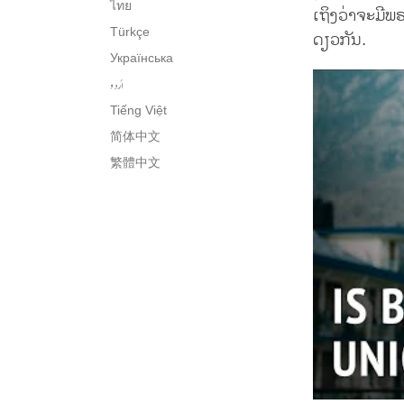
ไทย
ເຖິງວ່າຈະມີ
Türkçe
ດຽວກັນ.
Українська
اُردو
Tiếng Việt
简体中文
繁體中文