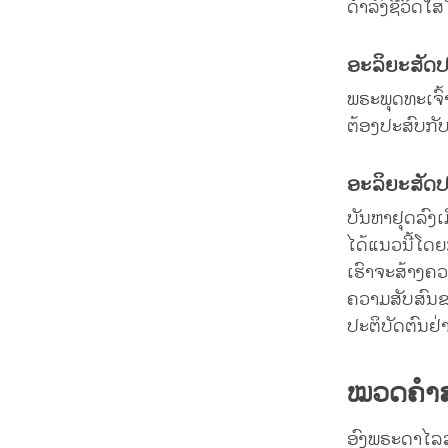
ດຳລົງຊີວິດໃສ
ອະລິຍະສັດປ
ພຣະພຸດທະເຈົ້າ
ຕ້ອງປະສົບກັ
ອະລິຍະສັດປະ
ບັນຫາຢຸດລົງເ
ໄດ້ແນວນີ້ໂດຍ
ເຮົາຈະສ້າງຄວາ
ຄວາມສັບສົນຂອ
ປະຕິບັດຕົນຢ່
ໝວດຄຳສ
ອົງພຣະດາໄລ