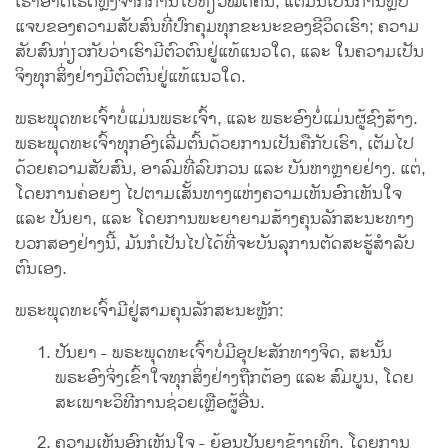
ເຮົາອາດເຮັດຫຼັງຈາກການໄປທ່ຽວໝົດຄືນ, ແຕ່ມັນເປັນການຫຼັບ
ແຈບຂອງຄວາມສັບສົນທີ່ປົກຄຸມທຸກຂະນະຂອງຊີວິດເຮົາ; ຄວາມ
ສັບສົນກ່ຽວກັບວ່າເຮົາມີຕົວຕົນຢູ່ແທ້ແນວໃດ, ແລະ ໃນຄວາມເປັນ
ຈິງທຸກສິ່ງຢ່າງມີຕົວຕົນຢູ່ແທ້ແນວໃດ.
ພຣະພຸດທະເຈົ້າບໍ່ແມ່ນພຣະເຈົ້າ, ແລະ ພຣະອົງບໍ່ແມ່ນຜູ້ຊົງສ້າງ.
ພຣະພຸດທະເຈົ້າທຸກອົງເລີ່ມຕົ້ນດ້ວຍການເປັນຄືກັບເຮົາ, ເຕັມໄປ
ດ້ວຍຄວາມສັບສົນ, ອາລົມທີ່ລົບກວນ ແລະ ບັນຫາຫຼາຍຢ່າງ. ແຕ່,
ໂດຍການຄ່ອຍໆ ໄປຕາມເສັ້ນທາງແຫ່ງຄວາມເຫັນອົກເຫັນໃຈ
ແລະ ປັນຍາ, ແລະ ໂດຍການພະຍາຍາມສ້າງຄຸນລັກສະນະທາງ
ບວກສອງຢ່າງນີ້, ມັນກໍເປັນໄປໄດ້ທີ່ຈະບັນລຸການຕັດສະຮູ້ສຳລັບ
ຕົນເອງ.
ພຣະພຸດທະເຈົ້າມີຢູ່ສາມຄຸນລັກສະນະຫຼັກ:
ປັນຍາ - ພຣະພຸດທະເຈົ້າບໍ່ມີອຸປະສັກທາງຈິດ, ສະນັ້ນ
ພຣະອົງຈິ່ງເຂົ້າໃຈທຸກສິ່ງຢ່າງຖືກຕ້ອງ ແລະ ສົມບູນ, ໂດຍ
ສະເພາະວິທີການຊ່ວຍເຫຼືອຜູ້ອື່ນ.
ຄວາມເຫັນອົກເຫັນໃຈ - ຍ້ອນປັນຍາຂ້າງເທິງ, ໂດຍການ