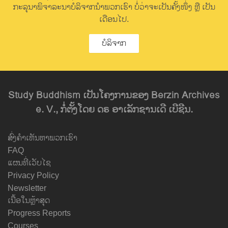
ກະລຸນາພິຈາລະນາບໍລິຈາກນຳພວກເຮົາ ບໍ່ວ່າຈະເປັນຄັ້ງໜຶ່ງ ຫຼື ເປັນ
ເດືອນໄປ.
ບໍລິຈາກ
Study Buddhism ເປັນໂຄງການຂອງ Berzin Archives
e. V., ກໍ່ຕັ້ງໂດຍ ດຣ ອາເລັກຊານເດີ ເບີຊີນ.
ສົ່ງຄຳເຫັນຫາພວກເຮົາ
FAQ
ແຜນທີ່ເວັບໄຊ
Privacy Policy
Newsletter
ເນື້ອໃນຫຼ້າສຸດ
Progress Reports
Courses