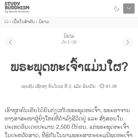
Close
Study
Buddhism
Home
›
ເນື້ອໃນສຳຄັນ
›
ນິຍາມ
ນິຍາມ
ບົດ 2 / 20
ພຣະພຸດທະເຈົ້າແມ່ນໃຜ?
ເຊນຊັບ ເຊີກອງ ຣິນໂປເຊ ທີ 2
,
ແມັດ ລິນເດັນ
01:39
ເຮົາທຸກຄົນເຄີຍໄດ້ຍິນກ່ຽວກັບພຣະພຸດທະເຈົ້າ, ພຣະອາຈານ
ທາງສາສະໜາຜູ້ຍິ່ງໃຫຍ່ທີ່ດຳລົງຊີວິດຢູ່ ແລະ ສັ່ງສອນໃນ
ປະເທດອິນເດຍປະມານ 2,500 ປີກ່ອນ. ແຕ່ພຣະພຸດທະເຈົ້າ
ໃນປະຫວັດສາດ, ທີ່ຮູ້ກັນໃນນາມພຣະສາກະຍະມຸນີພຸດທະເຈົ້າ