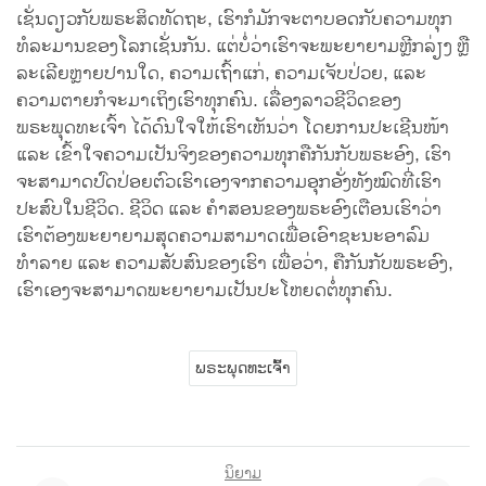
ເຊັ່ນດຽວກັບພຣະສິດທັດຖະ, ເຮົາກໍມັກຈະຕາບອດກັບຄວາມທຸກ
ທໍລະມານຂອງໂລກເຊັ່ນກັນ. ແຕ່ບໍ່ວ່າເຮົາຈະພະຍາຍາມຫຼີກລ່ຽງ ຫຼື
ລະເລີຍຫຼາຍປານໃດ, ຄວາມເຖົ້າແກ່, ຄວາມເຈັບປ່ວຍ, ແລະ
ຄວາມຕາຍກໍຈະມາເຖິງເຮົາທຸກຄົນ. ເລື່ອງລາວຊີວິດຂອງ
ພຣະພຸດທະເຈົ້າ ໄດ້ດົນໃຈໃຫ້ເຮົາເຫັນວ່າ ໂດຍການປະເຊີນໜ້າ
ແລະ ເຂົ້າໃຈຄວາມເປັນຈິງຂອງຄວາມທຸກຄືກັນກັບພຣະອົງ, ເຮົາ
ຈະສາມາດປົດປ່ອຍຕົວເຮົາເອງຈາກຄວາມອຸກອັ່ງທັງໝົດທີ່ເຮົາ
ປະສົບໃນຊີວິດ. ຊີວິດ ແລະ ຄໍາສອນຂອງພຣະອົງເຕືອນເຮົາວ່າ
ເຮົາຕ້ອງພະຍາຍາມສຸດຄວາມສາມາດເພື່ອເອົາຊະນະອາລົມ
ທຳລາຍ ແລະ ຄວາມສັບສົນຂອງເຮົາ ເພື່ອວ່າ, ຄືກັນກັບພຣະອົງ,
ເຮົາເອງຈະສາມາດພະຍາຍາມເປັນປະໂຫຍດຕໍ່ທຸກຄົນ.
ພຣະພຸດທະເຈົ້າ
ນິຍາມ