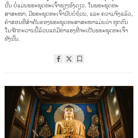
ນັ້ນ ບໍ່ແມ່ນພຣະພຸດທະເຈົ້າພຽງອົງດຽວ. ໃນພຣະພຸດທະ
ສາສະໜາ, ມີພຣະພຸດທະເຈົ້ານັບບໍ່ຖ້ວນ, ແລະ ຄວາມຈິງແລ້ວ,
ຄໍາສອນທີ່ສໍາຄັນຂອງພຣະພຸດທະສາສະໜາແມ່ນວ່າ ທຸກຕົນ
ໃນຈັກກະວານນີ້ລ້ວນແຕ່ມີທ່າແຮງທີ່ຈະເປັນພຣະພຸດທະເຈົ້າ
ທັງນັ້ນ.
Share
Bookmark
on
facebook