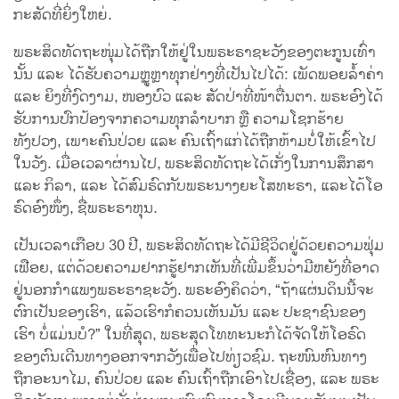
ກະສັດທີ່ຍິ່ງໃຫຍ່.
ພຣະສິດທັດຖະໜຸ່ມໄດ້ຖືກໃຫ້ຢູ່ໃນພຣະຣາຊະວັງຂອງຕະກູນເທົ່າ
ນັ້ນ ແລະ ໄດ້ຮັບຄວາມຫຼູຫຼາທຸກຢ່າງທີ່ເປັນໄປໄດ້: ເພັດພອຍລ້ຳຄ່າ
ແລະ ຍິງທີ່ງົດງາມ, ໜອງບົວ ແລະ ສັດປ່າທີ່ໜ້າຕື່ນຕາ. ພຣະອົງໄດ້
ຮັບການປົກປ້ອງຈາກຄວາມທຸກລຳບາກ ຫຼື ຄວາມໂຊກຮ້າຍ
ທັງປວງ, ເພາະຄົນປ່ວຍ ແລະ ຄົນເຖົ້າແກ່ໄດ້ຖືກຫ້າມບໍ່ໃຫ້ເຂົ້າໄປ
ໃນວັງ. ເມື່ອເວລາຜ່ານໄປ, ພຣະສິດທັດຖະໄດ້ເກັ່ງໃນການສຶກສາ
ແລະ ກິລາ, ແລະ ໄດ້ສົມຣົດກັບພຣະນາງຍະໂສທະຣາ, ແລະໄດ້ໂອ
ຣົດອົງໜຶ່ງ, ຊື່ພຣະຣາຫຸນ.
ເປັນເວລາເກືອບ 30 ປີ, ພຣະສິດທັດຖະໄດ້ມີຊີວິດຢູ່ດ້ວຍຄວາມຟຸ່ມ
ເຟືອຍ, ແຕ່ດ້ວຍຄວາມຢາກຮູ້ຢາກເຫັນທີ່ເພີ່ມຂຶ້ນວ່າມີຫຍັງທີ່ອາດ
ຢູ່ນອກກໍາແພງພຣະຣາຊະວັງ. ພຣະອົງຄິດວ່າ, “ຖ້າແຜ່ນດິນນີ້ຈະ
ຕົກເປັນຂອງເຮົາ, ແລ້ວເຮົາກໍຄວນເຫັນມັນ ແລະ ປະຊາຊົນຂອງ
ເຮົາ ບໍ່ແມ່ນບໍ?” ໃນທີ່ສຸດ, ພຣະສຸດໂທທະນະກໍໄດ້ຈັດໃຫ້ໂອຣົດ
ຂອງຕົນເດີນທາງອອກຈາກວັງເພື່ອໄປທ່ຽວຊົມ. ຖະໜົນຫົນທາງ
ຖືກອະນາໄມ, ຄົນປ່ວຍ ແລະ ຄົນເຖົ້າຖືກເອົາໄປເຊື່ອງ, ແລະ ພຣະ