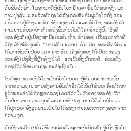
ສິດທັດຖະພຽງແຕ່ນັ່ງຜ່ານຖະໜົນຫົນທາງໂດຍມີນາຍສັນນະເປັນ
ຄົນຂັບລົດມ້າ, ໃນຂະນະທີ່ຜູ້ຄົນໂບກມື ແລະ ຍິ້ມໃຫ້ພຣະອົງ. ແຕ່,
ຜ່ານຝູງຊົນ, ພຣະສິດທັດຖະໄດ້ສັງເກດເຫັນຄົນຜູ້ໜຶ່ງໂຕກົ່ງ ແລະ
ມີຮິ້ວຮອຍຢູ່ຂ້າງຖະໜົນ. ທັງປະຫຼາດໃຈ ແລະ ຕົກໃຈ, ພຣະອົງໄດ້
ຖາມນາຍສັນນະວ່າເກີດຫຍັງຂຶ້ນກັບຄົນທີ່ໂຊກຮ້າຍຜູ້ນີ້. "ສິ່ງທີ່
ພຣະອົງເຫັນຢູ່ເບື້ອງໜ້ານີ້ແມ່ນຄົນເຖົ້າ, ຂ້ານ້ອຍ, ເປັນຊະຕາກຳທີ່
ລໍຖ້າເຮົາໝົດທຸກຄົນ," ນາຍສັນນະຕອບ. ຕໍ່ໄປອີກ, ພຣະສິດທັດຖະ
ໄດ້ມາເຫັນຄົນປ່ວຍ ແລະ ຊາກສົບ, ເຊິ່ງທັງສອງໄດ້ເປີດຕາຂອງ
ພຣະອົງໄປສູ່ສິ່ງທີ່ຫຼີກລ່ຽງບໍ່ໄດ້ - ແຕ່ເປັນສິ່ງປົກກະຕິ - ສ່ວນໜຶ່ງ
ຂອງຊີວິດທີ່ຈະມາເຖິງພຣະອົງເຊັ່ນກັນ.
ໃນທີ່ສຸດ, ພຣະອົງໄດ້ມາພົບກັບນັກບວດ, ຜູ້ທີ່ຊອກຫາການພົ້ນ
ຈາກຄວາມທຸກ. ພາບທັງສາມອັນທໍາອິດໄດ້ເຮັດໃຫ້ພຣະສິດທັດຖະ
ຮູ້ວ່າພຣະອົງໄດ້ຖືກຫຼອກລວງໂດຍຊີວິດໃນວັງຂອງພຣະອົງ, ຖືກ
ປົກປ້ອງຈາກຄວາມທຸກທໍລະມານທັງປວງ. ການໄດ້ເຫັນນັກບວດ
ໄດ້ປຸກພຣະອົງສູ່ຄວາມເປັນໄປໄດ້ຂອງການຊອກຫາທາງອອກຈາກ
ຄວາມທຸກ.
ມັນຄົງຈະເປັນໄປບໍ່ໄດ້ທີ່ພຣະສິດທັດຖະຈະບໍ່ເຄີຍເຫັນຜູ້ເຖົ້າ ຫຼື ຄົນ