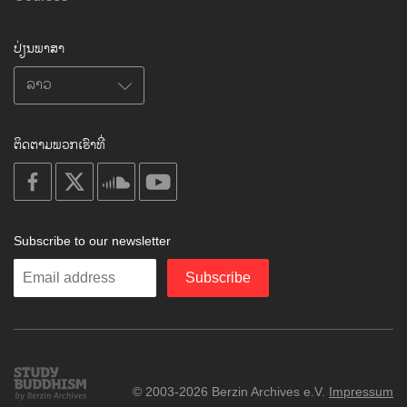
ປ່ຽນພາສາ
ຕິດຕາມພວກເຮົາທີ່
on
on
on
on
facebook
X
soundcloud
youtube
Subscribe to our newsletter
Enter
Subscribe
your
email
Study
© 2003-2026 Berzin Archives e.V.
Impressum
Buddhism