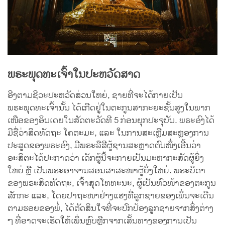
ພຣະພຸດທະເຈົ້າໃນປະຫວັດສາດ
ອີງຕາມຊີວະປະຫວັດສ່ວນໃຫຍ່, ຊາຍທີ່ຈະໄດ້ກາຍເປັນ
ພຣະພຸດທະເຈົ້ານັ້ນ ໄດ້ເກີດຢູ່ໃນຕະກູນສາກະຍະຊັ້ນສູງໃນພາກ
ເໜືອຂອງອິນເດຍໃນສັດຕະວັດທີ 5 ກ່ອນຍຸກປະຈຸບັນ. ພຣະອົງໄດ້
ມີຊື່ວ່າສິດທັດຖະ ໂຄຕະມະ, ແລະ ໃນການສະເຫຼີມສະຫຼອງການ
ປະສູດຂອງພຣະອົງ, ມີພຣະລືສີຜູ້ຊານສະຫຼາດຕົນໜຶ່ງເອີ້ນວ່າ
ອະສິຕະໄດ້ປະກາດວ່າ ເດັກຜູ້ນີ້ຈະກາຍເປັນມະຫາກະສັດຜູ້ຍິ່ງ
ໃຫຍ່ ຫຼື ເປັນພຣະອາຈານສອນສາສະໜາຜູ້ຍິ່ງໃຫຍ່. ພຣະບິດາ
ຂອງພຣະສິດທັດຖະ, ເຈົ້າສຸດໂທທະນະ, ຜູ້ເປັນຫົວໜ້າຂອງຕະກູນ
ສັກກະ ແລະ, ໂດຍປາຖະໜາຢ່າງແຮງທີ່ລູກຊາຍຂອງເພິ່ນຈະເດີນ
ຕາມຮອຍຂອງພໍ່, ໄດ້ຕັດສິນໃຈທີ່ຈະປົກປ້ອງລູກຊາຍຈາກສິ່ງຕ່າງ
ໆ ທີ່ອາດຈະເຮັດໃຫ້ເພິ່ນຫຼົບຫຼີກຈາກເສັ້ນທາງຂອງການເປັນ