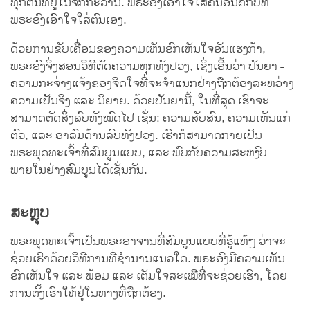
ທຸກຕົນທີ່ຢູ່ໃນຈັກກະວານ. ພຣະອົງເອົາໃຈໃສ່ຄົນອື່ນຄືກັບທີ່
ພຣະອົງເອົາໃຈໃສ່ຕົນເອງ.
ດ້ວຍການຂັບເຄື່ອນຂອງຄວາມເຫັນອົກເຫັນໃຈອັນແຮງກ້າ,
ພຣະອົງຈິ່ງສອນວິທີຕັດຄວາມທຸກທັງປວງ, ເຊິ່ງເອີ້ນວ່າ ປັນຍາ -
ຄວາມກະຈ່າງແຈ້ງຂອງຈິດໃຈທີ່ຈະຈໍາແນກຢ່າງຖືກຕ້ອງລະຫວ່າງ
ຄວາມເປັນຈິງ ແລະ ນິຍາຍ. ດ້ວຍປັນຍານີ້, ໃນທີ່ສຸດ ເຮົາຈະ
ສາມາດຕັດສິ່ງລົບທັງໝົດໄປ ເຊັ່ນ: ຄວາມສັບສົນ, ຄວາມເຫັນແກ່
ຕົວ, ແລະ ອາລົມດ້ານລົບທັງປວງ. ເຮົາກໍສາມາດກາຍເປັນ
ພຣະພຸດທະເຈົ້າທີ່ສົມບູນແບບ, ແລະ ພົບກັບຄວາມສະຫງົບ
ພາຍໃນຢ່າງສົມບູນໄດ້ເຊັ່ນກັນ.
ສະຫຼຸບ
ພຣະພຸດທະເຈົ້າເປັນພຣະອາຈານທີ່ສົມບູນແບບທີ່ຮູ້ແທ້ໆ ວ່າຈະ
ຊ່ວຍເຮົາດ້ວຍວິທີການທີ່ຊໍານານແນວໃດ. ພຣະອົງມີຄວາມເຫັນ
ອົກເຫັນໃຈ ແລະ ພ້ອມ ແລະ ເຕັມໃຈສະເໝີທີ່ຈະຊ່ວຍເຮົາ, ໂດຍ
ການຕັ້ງເຮົາໃຫ້ຢູ່ໃນທາງທີ່ຖືກຕ້ອງ.