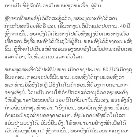
ກາຍເປັນທີ່ຮູ້ຈັກກັນວ່າເປັນພຣະພຸດທະເຈົ້າ, ຜູ້ຕື່ນ.
ຫຼັງຈາກທີ່ພຣະອົງໄດ້ຕັດສະຮູ້ແລ້ວ, ພຣະພຸດທະອົງໄດ້ສອນ
ກ່ຽວກັບອະຣິຍະສັດສີ່ ແລະ ເສັ້ນທາງປະຕິບັດແປດປະການ. 40 ປີ
ຫຼັງຈາກນັ້ນ, ພຣະອົງໄດ້ເດີນທາງໄປທົ່ວທົ່ງພຽງອິນເດຍທາງເໜືອ
ເພື່ອສອນສິ່ງທີ່ພຣະອົງໄດ້ບັນລຸໃຫ້ຜູ້ອື່ນ. ພຣະອົງໄດ້ສ້າງຄະນະສົງ
ຂຶ້ນ, ຜູ້ທີ່ຈະໄປເຜີຍແຜ່ຄໍາສອນຂອງພຣະອົງໃນທົ່ວປະເທດອິນເດຍ
ແລະ ຕໍ່ມາ, ໃນທົ່ວເອເຊຍ ແລະ ທົ່ວໂລກ.
ພຣະພຸດທະເຈົ້າໄດ້ປະຣິນິບພານເມື່ອອາຍຸປະມານ 80 ປີ ທີ່ເມືອງກຸ
ສີນະຄອນ. ກ່ອນຈະປະຣິນິບພານ, ພຣະອົງໄດ້ຖາມພຣະສົງວ່າ
ພວກທ່ານມີຂໍ້ສົງໄສ ຫຼື ມີສິ່ງໃດໃນຄໍາສອນທີ່ຕ້ອງການຄວາມກະ
ຈ່າງແຈ້ງບໍ່. ໂດຍເປັນການໃຫ້ຄຳປຶກສາແກ່ສານຸສິດຂອງພຣະອົງ
ໃຫ້ເພີ່ງພາອາໄສພຣະທັມ ແລະ ວິໄນຈັນຍາໃນຕົນເອງ, ພຣະອົງຊົງ
ກ່າວຖ້ອຍຄຳສຸດທ້າຍວ່າ: “ເບິ່ງກ່ອນ, ພຣະພິກຂຸທັງຫຼາຍ, ນີ້ແມ່ນ
ຄຳແນະນຳສຸດທ້າຍຂອງອາຕະມາ. ອົງປະກອບທັງໝົດໃນໂລກ
ແມ່ນປ່ຽນແປງໄດ້. ມັນບໍ່ຍືນຍົງ. ໃຫ້ພະຍາຍາມຢ່າງໜັກເພື່ອໄດ້
ເອົາຕົນເອງພົ້ນທຸກ." ຫຼັງຈາກນັ້ນ, ພຣະອົງກໍໄດ້ນອນຊະແຄງຂວາ