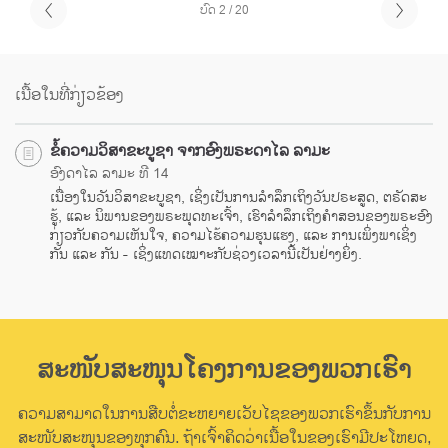
ບົດ 2 / 20
ເນື້ອໃນທີ່ກ່ຽວຂ້ອງ
ຂໍ້ຄວາມວິສາຂະບູຊາ ຈາກອົງພຣະດາໄລ ລາມະ
ອົງດາໄລ ລາມະ ທີ 14
ເນື່ອງໃນວັນວິສາຂະບູຊາ, ເຊິ່ງເປັນການລຳລຶກເຖິງວັນປຣະສູດ, ຕຣັດສະ
ຮູ້, ແລະ ນິພານຂອງພຣະພຸດທະເຈົ້າ, ເຮົາລຳລຶກເຖິງຄຳສອນຂອງພຣະອົງ
ກ່ຽວກັບຄວາມເຫັນໃຈ, ຄວາມໄຮ້ຄວາມຮຸນແຮງ, ແລະ ການເພິ່ງພາເຊິ່ງ
ກັນ ແລະ ກັນ - ເຊິ່ງແທດເໝາະກັບຊ່ວງເວລານີ້ເປັນຢ່າງຍິ່ງ.
ສະໜັບສະໜຸນໂຄງການຂອງພວກເຮົາ
ຄວາມສາມາດໃນການສືບຕໍ່ຂະຫຍາຍເວັບໄຊຂອງພວກເຮົາຂຶ້ນກັບການ
ສະໜັບສະໜຸນຂອງທຸກຄົນ. ຖ້າເຈົ້າຄິດວ່າເນື້ອໃນຂອງເຮົາມີປະໂຫຍດ,