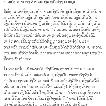
ພຣະອົງຈ່ອຍບາງຈົນພຣະອົງເບິ່ງຄືໜັງຫຸ້ມກະດູກ.
ມື້ໜຶ່ງ, ເວລານັ່ງຢູ່ແຄມນ້ຳ, ພຣະອົງໄດ້ຍິນຄູຄົນໜຶ່ງສອນເດັກນ້ອຍ
ກ່ຽວກັບວິທີການຫຼິ້ນເຄື່ອງດົນຕີ: "ສາຍມັນບໍ່ຄວນຫຼົມເກີນໄປ, ບໍ່
ດັ່ງນັ້ນເຈົ້າຈະບໍ່ສາມາດຫຼິ້ນເຄື່ອງດົນຕີໄດ້. ເຊັ່ນດຽວກັນ, ເຄັ່ງເກີນ
ໄປກໍບໍ່ໄດ້, ບໍ່ດັ່ງນັ້ນມັນຈະ ຂາດ.” ດ້ວຍເຫດນີ້, ພຣະສິດທັດຖະຈິ່ງ
ສຳນຶກໄດ້ວ່າການບຳເພັນຕະບະຫຼາຍປີຂອງພຣະອົງນັ້ນບໍ່ໄດ້ມີ
ປະໂຫຍດ. ເຊັ່ນດຽວກັບຊີວິດທີ່ຫຼູຫຼາຂອງພຣະອົງໃນພຣະ
ຣາຊະວັງ, ການບຳເພັນຕະບະເປັນສຸດໂຕ່ງທີ່ບໍ່ໄດ້ເອົາຊະນະຄວາມ
ທຸກ. ພຣະອົງຄິດວ່າເສັ້ນທາງສາຍກາງລະຫວ່າງຄວາມສຸດໂຕ່ງເຫຼົ່າ
ນີ້ຕ້ອງເປັນຄໍາຕອບ.
ໃນຂະນະນັ້ນ, ເດັກສາວຄົນໜຶ່ງຊື່ວ່າສຸຊາຕາໄດ້ຜ່ານມາ ແລະ
ຖວາຍເຂົ້ານົມແກ່ພຣະສິດທັດຖະ, ເຊິ່ງເປັນອາຫານຈິງຈັງອັນ
ທຳອິດຂອງພຣະອົງໃນຮອບຫົກປີ. ພຣະອົງລົງມືກິນ, ເຊິ່ງເຮັດໃຫ້
ເພື່ອນຮ່ວມບຳເພັນຕະບະຕົກໃຈ, ແລ້ວຊົງໄປນັ່ງກ້ອງຕົ້ນໝາກ
ເດື່ອ. ພຣະອົງໄດ້ຕັດສິນໃຈຢູ່ທີ່ນັ້ນເລີຍວ່າ: “ເຮົາຈະບໍ່ລຸກຂຶ້ນຈາກ
ບ່ອນນີ້ຈົນກວ່າເຮົາຈະຕັດສະຮູ້ຢ່າງເຕັມທີ່.” ພາຍໃຕ້ຕົ້ນໄມ້ນີ້,
ປະຈຸບັນເອີ້ນວ່າຕົ້ນໂພ, ພຣະສິດທັດຖະໄດ້ຕັດສະຮູ້ ແລະ