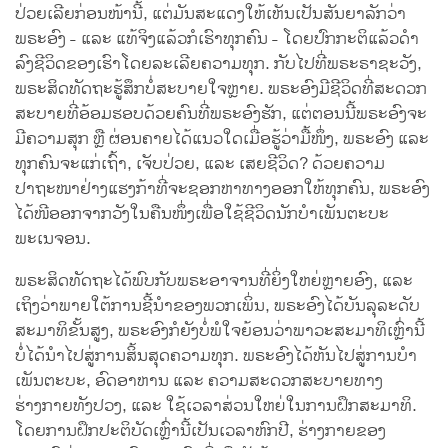
ປ່ວຍເລີຍກ່ອນໜ້ານີ້, ແຕ່ມັນສະແດງໃຫ້ເຫັນເປັນສັນຍາລັກວ່າ
ພຣະອົງ - ແລະ ແທ້ຈິງແລ້ວກໍເຮົາທຸກຄົນ - ໂດຍປົກກະຕິແລ້ວດໍາ
ລົງຊີວິດຂອງເຮົາໂດຍລະເລີຍຄວາມທຸກ. ກັບໄປທີ່ພຣະຣາຊະວັງ,
ພຣະສິດທັດຖະຮູ້ສຶກບໍ່ສະບາຍໃຈຫຼາຍ. ພຣະອົງມີຊີວິດທີ່ສະດວກ
ສະບາຍທີ່ອ້ອມຮອບດ້ວຍຄົນທີ່ພຣະອົງຮັກ, ແຕ່ຕອນນີ້ພຣະອົງຈະ
ມີຄວາມສຸກ ຫຼື ຜ່ອນຄາຍໄດ້ແນວໃດເມື່ອຮູ້ວ່າມື້ໜຶ່ງ, ພຣະອົງ ແລະ
ທຸກຄົນຈະແກ່ເຖົ້າ, ເຈັບປ່ວຍ, ແລະ ເສຍຊີວິດ? ດ້ວຍຄວາມ
ປາຖະໜາຢ່າງແຮງກ້າທີ່ຈະຊອກຫາທາງອອກໃຫ້ທຸກຄົນ, ພຣະອົງ
ໄດ້ໜີອອກຈາກວັງໃນຄືນໜຶ່ງເພື່ອໃຊ້ຊີວິດນັກບຳເພັນຕະບະ
ພະເນຈອນ.
ພຣະສິດທັດຖະໄດ້ພົບກັບພຣະອາຈານທີ່ຍິ່ງໃຫຍ່ຫຼາຍອົງ, ແລະ
ເຖິງວ່າພາຍໃຕ້ການຊີ້ນໍາຂອງພວກເພິ່ນ, ພຣະອົງໄດ້ບັນລຸລະດັບ
ສະມາທິຂັ້ນສູງ, ພຣະອົງກໍຍັງບໍ່ພໍໃຈຍ້ອນວ່າພາວະສະມາທິເຫຼົ່ານີ້
ບໍ່ໄດ້ນໍາໄປສູ່ການສິ້ນສຸດຄວາມທຸກ. ພຣະອົງໄດ້ຫັນໄປສູ່ການບຳ
ເພັນຕະບະ, ອົດອາຫານ ແລະ ຄວາມສະດວກສະບາຍທາງ
ຮ່າງກາຍທັງປວງ, ແລະ ໃຊ້ເວລາສ່ວນໃຫຍ່ໃນການຝຶກສະມາທິ.
ໂດຍການຝຶກປະຕິບັດເຫຼົ່ານີ້ເປັນເວລາຫົກປີ, ຮ່າງກາຍຂອງ