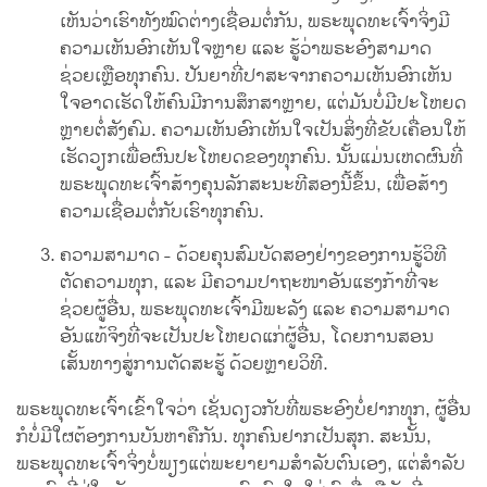
ເຫັນວ່າເຮົາທັງໝົດຕ່າງເຊື່ອມຕໍ່ກັນ, ພຣະພຸດທະເຈົ້າຈິ່ງມີ
ຄວາມເຫັນອົກເຫັນໃຈຫຼາຍ ແລະ ຮູ້ວ່າພຣະອົງສາມາດ
ຊ່ວຍເຫຼືອທຸກຄົນ. ປັນຍາທີ່ປາສະຈາກຄວາມເຫັນອົກເຫັນ
ໃຈອາດເຮັດໃຫ້ຄົນມີການສຶກສາຫຼາຍ, ແຕ່ມັນບໍ່ມີປະໂຫຍດ
ຫຼາຍຕໍ່ສັງຄົມ. ຄວາມເຫັນອົກເຫັນໃຈເປັນສິ່ງທີ່ຂັບເຄື່ອນໃຫ້
ເຮັດວຽກເພື່ອຜົນປະໂຫຍດຂອງທຸກຄົນ. ນັ້ນແມ່ນເຫດຜົນທີ່
ພຣະພຸດທະເຈົ້າສ້າງຄຸນລັກສະນະທີສອງນີ້ຂຶ້ນ, ເພື່ອສ້າງ
ຄວາມເຊື່ອມຕໍ່ກັບເຮົາທຸກຄົນ.
ຄວາມສາມາດ - ດ້ວຍຄຸນສົມບັດສອງຢ່າງຂອງການຮູ້ວິທີ
ຕັດຄວາມທຸກ, ແລະ ມີຄວາມປາຖະໜາອັນແຮງກ້າທີ່ຈະ
ຊ່ວຍຜູ້ອື່ນ, ພຣະພຸດທະເຈົ້າມີພະລັງ ແລະ ຄວາມສາມາດ
ອັນແທ້ຈິງທີ່ຈະເປັນປະໂຫຍດແກ່ຜູ້ອື່ນ, ໂດຍການສອນ
ເສັ້ນທາງສູ່ການຕັດສະຮູ້ ດ້ວຍຫຼາຍວິທີ.
ພຣະພຸດທະເຈົ້າເຂົ້າໃຈວ່າ ເຊັ່ນດຽວກັບທີ່ພຣະອົງບໍ່ຢາກທຸກ, ຜູ້ອື່ນ
ກໍບໍ່ມີໃຜຕ້ອງການບັນຫາຄືກັນ. ທຸກຄົນຢາກເປັນສຸກ. ສະນັ້ນ,
ພຣະພຸດທະເຈົ້າຈິ່ງບໍ່ພຽງແຕ່ພະຍາຍາມສໍາລັບຕົນເອງ, ແຕ່ສໍາລັບ