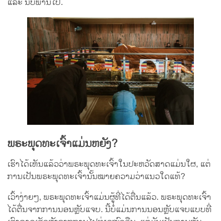
ແລະ ນິບພານໄປ.
ພຣະພຸດທະເຈົ້າແມ່ນຫຍັງ?
ເຮົາໄດ້ເຫັນແລ້ວວ່າພຣະພຸດທະເຈົ້າໃນປະຫວັດສາດແມ່ນໃຜ, ແຕ່
ການເປັນພຣະພຸດທະເຈົ້ານັ້ນໝາຍຄວາມວ່າແນວໃດແທ້?
ເວົ້າງ່າຍໆ, ພຣະພຸດທະເຈົ້າແມ່ນຜູ້ທີ່ໄດ້ຕື່ນແລ້ວ. ພຣະພຸດທະເຈົ້າ
ໄດ້ຕື່ນຈາກການນອນຫຼັບແຈບ. ນີ້ບໍ່ແມ່ນການນອນຫຼັບແຈບແບບທີ່