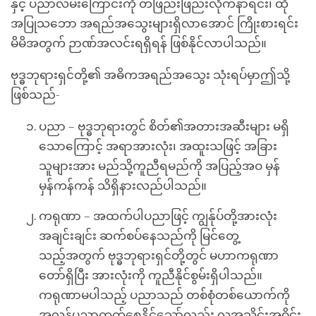
နှင့် ပညာလမ်းကြောင်းကို တဖြည်းဖြည်းလိုက်နာရင်း၊ ထို
အပြုသဘော အရည်အသွေးများရှိလာအောင် ကြိုးစားရင်း
မိမိအတွက် ဉာဏ်အလင်းရရှိရန် ဖြစ်နိုင်လာပါသည်။
ဗုဒ္ဓဘုရားရှင်တို့၏ အဓိကအရည်အသွေး သုံးရပ်မှာဤသို့
ဖြစ်သည်-
ပညာ – ဗုဒ္ဓဘုရားတွင် စိတ်၏အတားအဆီးများ မရှိ
သောကြောင့် အရာအားလုံး၊ အထူးသဖြင့် အခြား
သူများအား မည်သို့ကူညီရမည်ကို အပြည့်အဝ မှန်
မှန်ကန်ကန် သိရှိနားလည်ပါသည်။
ကရုဏာ – အထက်ပါပညာဖြင့် ကျွန်ုပ်တို့အားလုံး
အချင်းချင်း ဆက်စပ်နေသည်ကို မြင်တွေ့
သည့်အတွက် ဗုဒ္ဓဘုရားရှင်တို့တွင် မဟာကရုဏာ
တော်ရှိပြီး အားလုံးကို ကူညီနိုင်စွမ်းရှိပါသည်။
ကရုဏာမပါသည့် ပညာသည် တစ်စုံတစ်ယောက်ကို
အလွန်ပညာတတ်စေနိုင်သော်လည်း လူ့အသိုင်းအဝိုင်း