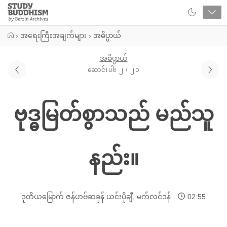
Close
Study
Buddhism
Home
›
အရေးကြီးအချက်များ
›
အဓိပ္ပာယ်
အဓိပ္ပာယ်
ဆောင်းပါး ၂ / ၂၁
ဗုဒ္ဓမြတ်စွာသည် မည်သူ
နည်း။
ဒုတိယမြောက် ဇန်ဟဗ်ဆခုန် ယင်းပိုချီ
,
မက်လင်ဒန်
02:55