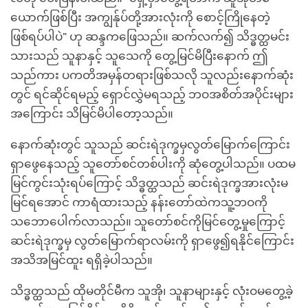
ယောက်ဖြစ်ပြီး အကျွန်ုပ်တို့အားလုံးကို စောင့်ကြိုနေတဲ့
ဖြစ်ရပ်ပါပဲ” ဟု ဆန္ဒကဖြေသည်။ ဆက်လက်၍ သိဒ္ဓတ္ထမင်း
သားသည် သူနာနှင့် သူသေကို တွေ့မြင်မိပြီးနောက် ဤ
သည်ကား ပကတိအမှန်တရားဖြစ်သလို သူလည်းနောက်ဆုံး
တွင် ရင်ဆိုင်ရမည့် ရှောင်လွှဲမရသည့် ဘဝအစိတ်အပိုင်းများ
အကြောင်း သိမြင်မိပါတော့သည်။
နောက်ဆုံးတွင် သူသည် ဆင်းရဲဒုက္ခမှလွတ်မြောက်ကြောင်း
ရှာဖွေနေသည့် သူတော်စင်တစ်ပါးကို ဆုံတွေ့ပါသည်။ ပထမ
မြင်ကွင်းသုံးရပ်ကြောင့် သိဒ္ဓတ္ထသည် ဆင်းရဲဒုက္ခအားလုံးမ
မြင်ရအောင် ကာရံထားသည့် နန်းတော်ထဲကသူ့ဘဝကို
သဘောပေါက်လာသည်။ သူတော်စင်ကိုမြင်တွေ့မှုကြောင့်
ဆင်းရဲဒုက္ခမှ လွတ်မြောက်ရာလမ်းကို ရှာဖွေ၍ရနိုင်ကြောင်း
အသိအမြင်ထူး ရရှိခဲ့ပါသည်။
သိဒ္ဓတ္ထသည် ထိုမတိုင်မီက သူအို၊ သူနာများနှင့် လုံးဝမတွေ့ခဲ့