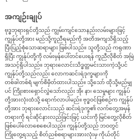
အကျဉ်းချုပ်
ဗုဒ္ဓဘုရားရှင်တို့သည် ကျွမ်းကျင်သောနည်းလမ်းများဖြင့်
ကျွန်ုပ်တို့အား မည်သို့ကူညီရမည်ကို အတိအကျသိရှိသည့်
ပြီးပြည့်စုံသောဆရာများ ဖြစ်ပါသည်။ သူတို့သည် ကရုဏာ
ရှိပြီး ကျွန်ုပ်တို့ကို လမ်းမှန်ပေါ်တင်ပေးရန် ကူညီလိုစိတ် အမြဲ
အသင့်ရှိပါသည်။ ဘုရားလောင်းသိဒ္ဓတ္ထမင်းသားကဲ့သို့ပင်
ကျွန်ုပ်တို့သည်လည်း လောကဆင်းရဲဒုက္ခများကို
တစ်ခါတစ်ရံ မျက်စိမှိတ်ထားပါသည်။ သို့သော် ထိုသို့မည်မျှ
ပင် ကြိုးစားရှောင်လွှဲသော်လည်း အို၊ နာ၊ သေမှုများ ကျွန်ုပ်
တို့အားလုံးထံသို့ ရောက်လာပါမည်။ ဗုဒ္ဓဝင်ဖြစ်စဉ်က ကျွန်ုပ်
တို့အား ဘုရားလောင်းသည် ဆင်းရဲဒုက္ခ၏ လက်တွေ့အမှန်
တရားကို ရင်ဆိုင်နားလည်ခြင်းဖြင့် ယင်းကို မြင်တွေ့လိုစိတ်
ဖြစ်ပေါ်လောစေစေပါသည်။ ကျွန်ုပ်တို့သည် ဘဝတွင်
ကြုံတွေ့ရသည့် စိတ်ညစ်စရာများအားလုံးမှ ကိုယ်တိုင်