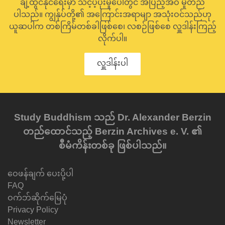
ချဲ့ထွင်နိုင်ရေးမှာ သင့်ပံ့ပိုးမှုပေါ်တွင် အပြည့်အဝ မူတည်
ပါသည်။ ကျွန်ုပ်တို့၏ အကြောင်းအရာမျာ အသုံးဝင်သည်ဟု
ယူဆပါက တစ်ကြိမ်တစ်ခါဖြစ်စေ၊ လစဉ်ဖြစ်စေ လှူဒါန်းကြည့်
လိုက်ပါ။
လှူဒါန်းပါ
Study Buddhism သည် Dr. Alexander Berzin
တည်ထောင်သည့် Berzin Archives e. V. ၏
စီမံကိန်းတစ်ခု ဖြစ်ပါသည်။
ဝေဖန်ချက် ပေးပို့ပါ
FAQ
ဝက်ဘ်ဆိုက်မြေပုံ
Privacy Policy
Newsletter