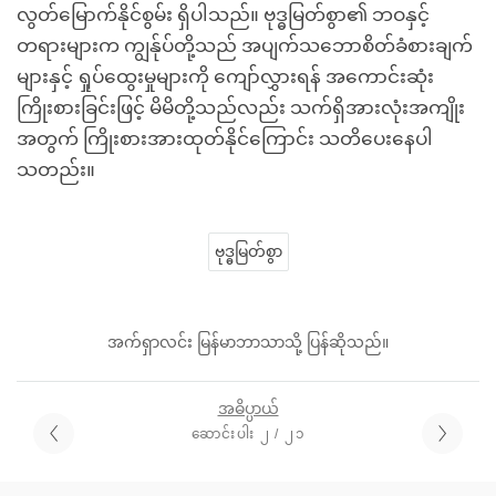
လွတ်မြောက်နိုင်စွမ်း ရှိပါသည်။ ဗုဒ္ဓမြတ်စွာ၏ ဘဝနှင့်
တရားများက ကျွန်ုပ်တို့သည် အပျက်သဘောစိတ်ခံစားချက်
များနှင့် ရှုပ်ထွေးမှုများကို ကျော်လွှားရန် အကောင်းဆုံး
ကြိုးစားခြင်းဖြင့် မိမိတို့သည်လည်း သက်ရှိအားလုံးအကျိုး
အတွက် ကြိုးစားအားထုတ်နိုင်ကြောင်း သတိပေးနေပါ
သတည်း။
ဗုဒ္ဓမြတ်စွာ
အက်ရှာလင်း မြန်မာဘာသာသို့ ပြန်ဆိုသည်။
အဓိပ္ပာယ်
ဆောင်းပါး ၂ / ၂၁