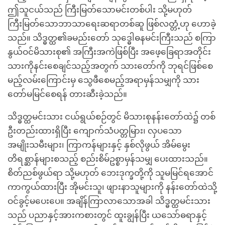
ဤသူငယ်သည် ကြီးမြတ်သောမင်းတစ်ပါး သို့မဟုတ်
ကြီးမြတ်သောဘာသာရေးဆရာတစ်ဆူ ဖြစ်လတ္တံ့ဟု ဟောခဲ့
သည်။ သိဒ္ဓတ္ထ၏ခမည်းတော် သုဒ္ဓေါဓနမင်းကြီးသည် စကြာ
နွယ်ဝင်မိသားစု၏ အကြီးအကဲဖြစ်ပြီး အဖေ့ခြေရာအတိုင်း
သားကိုနင်းစေချင်သည့်အတွက် သားတော်ကို ဘုရင်ဖြစ်စေ
မည့်လမ်းကြောင်းမှ သွေဖီစေမည့်အရာမှန်သမျှကို သား
တော်မမြင်စေရန် တားဆီးခဲ့သည်။
သိဒ္ဓတ္ထမင်းသား ငယ်ရွယ်စဉ်တွင် မိသားစုနန်းတော်ထဲ၌ တစ်
ဦးတည်းထားရှိပြီး ကျောက်သံပတ္တမြား၊ လှပသော
အမျိုးသမီးများ၊ ကြာကန်များနှင့် နှစ်လိုဖွယ် အိမ်မွေး
တိရစ္ဆာန်များစသည့် စည်းစိမ်ဥစ္စာမှန်သမျှ ပေးထားသည်။
စိတ်ညစ်ဖွယ်ရာ သို့မဟုတ် ဘေးဒုက္ခတို့ကို သူမမြင်ရအောင်
ကာကွယ်ထားပြီး အိုမင်းသူ၊ ဖျားနာသူများကို နန်းတော်ထဲသို့
ဝင်ခွင့်မပေးပေ။ အချိန်ကြာလာသောအခါ သိဒ္ဓတ္ထမင်းသား
သည် ပညာနှင့်အားကစားတွင် ထူးချွန်ပြီး ယသော်ဓရာနှင့်