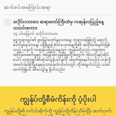
ဆက်စပ်အကြောင်းအရာ
ဒလိုင်းလားမား ဆရာတော်ကြီးထံမှ ကဆုန်လပြည့်နေ့
သတင်းစကား
၁၄ ပါးမြောက် ဒလိုင်းလားမား
ဗုဒ္ဓဘုရားရှင်၏ ဖွားမြင်တော်မူသောနေ့၊ ဘုရားအဖြစ်သို့ ရောက်
တော်မူနေသာနေ့၊ ပရိနိဗ္ဗာန် စံဝင်သောနေ့တို့၏ အထိမ်းအမှတ်ဖြစ်
သည့် ယခုလို ကဆုန်လပြည့်နေ့တွင် ကျွန်ုပ်တို့သည် ကရုဏာ၊
အကြမ်းမဖက်မှုနှင့် အပြန်အလှန်မှီခိုမှုတို့အတွက် အားလုံးနှင့်ဆိုင်
သော ဘုရားရှင်၏ဆုံးမသွန်သင်မှုကို အမှတ်ရနေပါသည်။ ယခုလို
အခက်အခဲကြုံနေရသောခေတ်ကာလတွင် ထိုအချက်သည် ယခင်
ထက်ပို၍ပင် ဆီလျော်မှု ရှိပါသည်။
ကျွန်ုပ်တို့စီမံကိန်းကို ပံ့ပိုးပါ
ကျွန်ုပ်တို့၏ ဝက်ဘ်ဆိုက်ကို ကျွန်ုပ်တို့ထိန်းသိမ်းပြီး ဆက်လက်