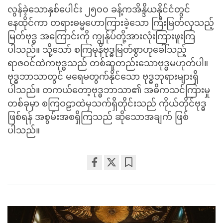
လွန်ခဲ့သောနှစ်ပေါင်း ၂၅၀၀ ခန့်ကအိန္ဒိယနိုင်ငံတွင်
နေထိုင်ကာ တရားဓမ္မဟောကြားခဲ့သော ကြီးမြတ်လှသည့်
မြတ်ဗုဒ္ဓ အကြောင်းကို ကျွန်ုပ်တို့အားလုံးကြားဖူးကြ
ပါသည်။ သို့သော် စကြမုနိဗုဒ္ဓမြတ်စွာဟုခေါ်သည့်
ရာဇဝင်ထဲကဗုဒ္ဓသည် တစ်ဆူတည်းသောဗုဒ္ဓမဟုတ်ပါ။
ဗုဒ္ဓဘာသာတွင် မရေမတွက်နိုင်သော ဗုဒ္ဓဘုရားများရှိ
ပါသည်။ တကယ်တော့ဗုဒ္ဓဘာသာ၏ အဓိကသင်ကြားမှု
တစ်ခုမှာ စကြဝဠာထဲမှသက်ရှိတိုင်းသည် ကိုယ်တိုင်ဗုဒ္ဓ
ဖြစ်ရန် အစွမ်းအစရှိကြသည် ဆိုသောအချက် ဖြစ်
ပါသည်။
Share
Bookmark
on
facebook