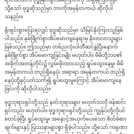
သို့သော် ဗုဒ္ဓဆိုသည်မှာ ဘာကိုအမှန်တကယ် ဆိုလိုပါ
သနည်း။
ရိုးရှင်းစွာပြောရလျှင် ဗုဒ္ဓဆိုသည်မှာ သိမြင်နိုးကြားသူဖြစ်
ပါသည်။ နှစ်ခြိုက်စွာအိပ်မောကျနေရာမှ နိုးထလာသူများ
ဖြစ်သည်။ ဤသည်မှာ တစ်ညလုံးပါတီဆင်နွှဲပြီးနောက်
နှစ်ခြိုက်စွာ အိပ်မောကျခြင်းမျိုး မဟုတ်ပါ။ မိမိတို့ဘဝ၏
အခိုက်အတန့်တိုင်း၌ လွှမ်းမိုးထားသည့် ရှုပ်ထွေးနေမှု၊ မိမိ
အမှန်တကယ် တည်ရှိနေပုံ၊ အရာရာ အမှန်တကယ် တည်ရှိ
နေပုံတို့နှင့်ပတ်သက်၍ ရှုပ်ထွေးမှုကြောင့် အိပ်မောကျနေ
ခြင်းကို ဆိုလိုပါသည်။
ဗုဒ္ဓဘုရားရှင်တို့သည် နတ်ဘုရားများ မဟုတ်သလို ဖန်ဆင်း
ရှင်လည်း မဟုတ်ပါ။ ဗုဒ္ဓဘုရားရှင်တို့သည် ကျွန်ုပ်တို့လိုပင်
စတင်ခဲ့ပြီး ရှုပ်ထွေးမှု၊ အနှောင့်အယှက်ပေးသော စိတ်ခံစား
ချက်များနှင့် ပြဿနာများစွာ ရှိခဲ့ပါသည်။ သို့သော် ကရုဏာ