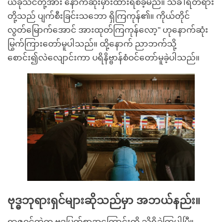
ယခုသင်တို့အား နောက်ဆုံးမှားထားရစ်ခဲ့မည်။ သင်္ခါရတရား
တို့သည် ပျက်စီးခြင်းသဘော ရှိကြကုန်၏။ ကိုယ်တိုင်
လွတ်မြောက်အောင် အားထုတ်ကြကုန်လော့” ဟုနောက်ဆုံး
မြွက်ကြားတော်မူပါသည်။ ထို့နောက် ညာဘက်သို့
စောင်း၍လဲလျောင်းကာ ပရိနိဗ္ဗာန်စံဝင်တော်မူခဲ့ပါသည်။
ဗုဒ္ဓဘုရားရှင်များဆိုသည်မှာ အဘယ်နည်း။
ရာဇဝင်ထဲက ဗုဒ္ဓမြတ်စွာအကြောင်းကို သိရှိခဲ့ကြပါပြီ။