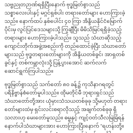
သဗ္ဗညုတဉာဏ်ရရှိပြီးနောက် ဗုဒ္ဓမြတ်စွာသည်
သစ္စာလေးပါးနှင့် မဂ္ဂင်ရှစ်ပါး တရားတော်များ ဟောကြားခဲ့
သည်။ နောက်ထပ် နှစ်ပေါင်း ၄၀ ကြာ အိန္ဒိယနိုင်ငံမြောက်
ပိုင်းမှ လွင်ပြင်ဒေသများသို့ ကြွချီပြီး မိမိသိမြင်ရရှိခဲ့သည့်
တရားများ ဟောကြားခဲ့ပါသည်။ သူသည် သံဃာဆိုသည့်
ကျောင်းတိုက်အဖွဲ့အစည်းကို တည်ထောင်ခဲ့ပြီး သံဃာတော်
များသည် ဗုဒ္ဓတရားတော်များကို အိန္ဒိယတစ်ခွင်၊ အာရှတစ်
ခွင်နှင့် တစ်ကမ္ဘာလုံးသို့ ပြန့်ပွားအောင် ဆက်လက်
ဆောင်ရွက်ကြပါသည်။
ဗုဒ္ဓမြတ်စွာသည် သက်တော် ၈၀ ခန့်၌ ကုသိနာဂရတွင်
ပရိနိဗ္ဗာန်စံတော်မူပါသည်။ ထိုမတိုင်မီ ဘုရားရှင်သည်
သံဃာတော်တို့အား ယုံမှားသံသယတစ်ခုခု သို့မဟုတ် တရား
တော်များထဲမှ ရှင်းလင်းစရာလိုသည့် အချက်တစ်ခုခု ရှိ
သလားဟု မေးတော်မူသည်။ ဓမ္မနှင့် ကျင့်ဝတ်သီလမြဲမြံရန်
နောက်ပါသံဃာများအား ဟောကြားပြီးနောက် “ရဟန်းတို့။