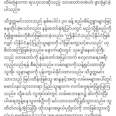
ထိမ်းမြားကာ ရာဟုလာဆိုသည့် သားတော်တစ်ပါး ဖွားမြင်ခဲ့
ပါသည်။
သိဒ္ဓတ္ထမင်းသားသည် နှစ်ပေါင်း ၃၀ ခန့် စည်းစိမ်ဥစ္စာများဖြင့်
နေထိုင်ခဲ့သော်လည်း နန်းတော်နံရံပြင်ပတွင် မည်သို့ရှိမည်ကို
ပို၍စူးစမ်းလိုစိတ်ဖြစ်လာခဲ့သည်။ “ဤနိုင်ငံသည်ငါ့နိုင်ငံဖြစ်
လျှင် ငါ့နိုင်ငံနှင့်ပြည်သူများကို ငါမြင်တွေ့သင့်ပေသည်” ဟု
စိတ်အကြံဖြစ်ခဲ့သည်။ နောက်ဆုံးတွင် သုဒ္ဓေါဓနမင်းကြီး
သည် သားတော်ကို နန်းတော်အပြင်ဘက် လေ့လာရေးခရီး
လှည့်လည်ရန် စီစဉ်ခဲ့သည်။ လမ်းများကိုသန့်ရှင်းထားပြီး
သူအို၊ သူနာများကို ပုန်းကွယ်ခိုင်းထားသည်။ သိဒ္ဓတ္ထမင်း
သားသည် မြင်းထိန်းဖြစ်သူ ဆန္ဒနှင့်အတူ လမ်းမများပေါ်တွင်
မောင်းနှင်သွားလာရာ ပြည်သူများက လက်ဝှေ့ရမ်းပြုံးပြကြ
သည်။ သို့သော် လူအုပ်ထဲတွင် လမ်းဘေးနား၌ ခါးကိုင်းပြီး
ပါးရေတွန့်နေသူတစ်ဦးကို မင်းသားသတိပြုမိသွားသည်။ သူ
ထိတ်လန့်အံ့ဩပြီး ထိုသနားစဖွယ်ပုဂ္ဂိုလ်ကို ဘာဖြစ်သွားလို့
လဲဟု မေးမြန်းပါသည်။ “ရှေ့မှာတွေ့ရတာက သူအိုတစ်