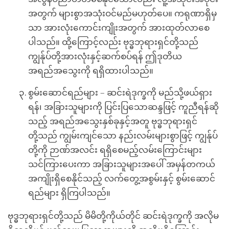
အတွက် များစွာအသုံးဝင်မည်မဟုတ်ပေ။ ကရုဏာရှိမှ
သာ အားလုံးကောင်းကျိုးအတွက် အားထုတ်လာစေ
ပါသည်။ ထို့ကြောင့်လည်း ဗုဒ္ဓဘုရားရှင်တို့သည်
ကျွန်ုပ်တို့အားလုံးနှင့်ဆက်စပ်ရန် ဤဒုတိယ
အရည်အသွေးကို ရရှိထားပါသည်။
စွမ်းဆောင်ရည်များ – ဆင်းရဲဒုက္ခကို မည်သို့ဖယ်ရှား
ရန်၊ အခြားသူများကို ပြင်းပြသောဆန္ဒဖြင့် ကူညီရန်ဆို
သည့် အရည်အသွေးနှစ်ခုနှင့်အတူ ဗုဒ္ဓဘုရားရှင်
တို့သည် ကျွမ်းကျင်သော နည်းလမ်းများစွာဖြင့် ကျွန်ုပ်
တို့ကို ဉာဏ်အလင်း ရရှိစေမည့်လမ်းကြောင်းများ
သင်ကြားပေးကာ အခြားသူများအပေါ် အမှန်တကယ်
အကျိုးရှိစေနိုင်သည့် လက်တွေ့အစွမ်းနှင့် စွမ်းဆောင်
ရည်များ ရှိကြပါသည်။
ဗုဒ္ဓဘုရားရှင်တို့သည် မိမိတို့ကိုယ်တိုင် ဆင်းရဲဒုက္ခကို အလိုမ