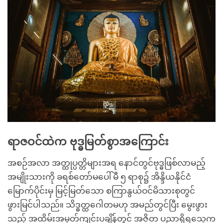
ရာဇဝင်ထဲက ဗုဒ္ဓမြတ်စွာအကြောင်း
အစဉ်အလာ အတ္ထုပ္ပတ္တိများအရ နောင်တွင်ဗုဒ္ဓဖြစ်လာမည့်
အမျိုးသားကို ခရစ်တော်မပေါ်မီ ၅ ရာစု၌ အိန္ဒိယနိုင်ငံ
မြောက်ပိုင်းမှ မြင့်မြတ်သော စကြာနွယ်ဝင်မိသားစုတွင်
ဖွားမြင်ပါသည်။ သိဒ္ဓတ္ထဂေါတမဟု အမည်တွင်ပြီး မွေးဖွား
သည့် အထိမ်းအမှတ်ကျင်းပချိန်တွင် အဇိတ ပညာရှိရသေ့က