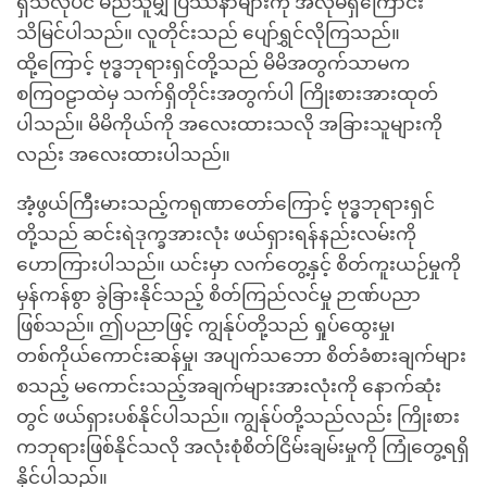
ရှိသလိုပင် မည်သူမျှ ပြဿနာများကို အလိုမရှိကြောင်း
သိမြင်ပါသည်။ လူတိုင်းသည် ပျော်ရွှင်လိုကြသည်။
ထို့ကြောင့် ဗုဒ္ဓဘုရားရှင်တို့သည် မိမိအတွက်သာမက
စကြဝဠာထဲမှ သက်ရှိတိုင်းအတွက်ပါ ကြိုးစားအားထုတ်
ပါသည်။ မိမိကိုယ်ကို အလေးထားသလို အခြားသူများကို
လည်း အလေးထားပါသည်။
အံ့ဖွယ်ကြီးမားသည့်ကရုဏာတော်ကြောင့် ဗုဒ္ဓဘုရားရှင်
တို့သည် ဆင်းရဲဒုက္ခအားလုံး ဖယ်ရှားရန်နည်းလမ်းကို
ဟောကြားပါသည်။ ယင်းမှာ လက်တွေ့နှင့် စိတ်ကူးယဉ်မှုကို
မှန်ကန်စွာ ခွဲခြားနိုင်သည့် စိတ်ကြည်လင်မှု ဉာဏ်ပညာ
ဖြစ်သည်။ ဤပညာဖြင့် ကျွန်ုပ်တို့သည် ရှုပ်ထွေးမှု၊
တစ်ကိုယ်ကောင်းဆန်မှု၊ အပျက်သဘော စိတ်ခံစားချက်များ
စသည့် မကောင်းသည့်အချက်များအားလုံးကို နောက်ဆုံး
တွင် ဖယ်ရှားပစ်နိုင်ပါသည်။ ကျွန်ုပ်တို့သည်လည်း ကြိုးစား
ကဘုရားဖြစ်နိုင်သလို အလုံးစုံစိတ်ငြိမ်းချမ်းမှုကို ကြုံတွေ့ရရှိ
နိုင်ပါသည်။