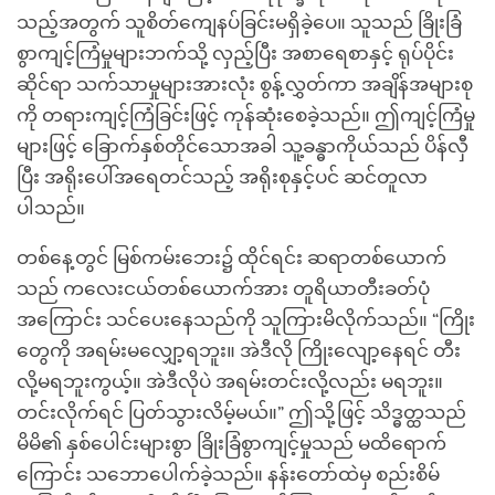
သည့်အတွက် သူစိတ်ကျေနပ်ခြင်းမရှိခဲ့ပေ။ သူသည် ခြိုးခြံ
စွာကျင့်ကြံမှုများဘက်သို့ လှည့်ပြီး အစာရေစာနှင့် ရုပ်ပိုင်း
ဆိုင်ရာ သက်သာမှုများအားလုံး စွန့်လွှတ်ကာ အချိန်အများစု
ကို တရားကျင့်ကြံခြင်းဖြင့် ကုန်ဆုံးစေခဲ့သည်။ ဤကျင့်ကြံမှု
များဖြင့် ခြောက်နှစ်တိုင်သောအခါ သူ့ခန္ဓာကိုယ်သည် ပိန်လှီ
ပြီး အရိုးပေါ်အရေတင်သည့် အရိုးစုနှင့်ပင် ဆင်တူလာ
ပါသည်။
တစ်နေ့တွင် မြစ်ကမ်းဘေး၌ ထိုင်ရင်း ဆရာတစ်ယောက်
သည် ကလေးငယ်တစ်ယောက်အား တူရိယာတီးခတ်ပုံ
အကြောင်း သင်ပေးနေသည်ကို သူကြားမိလိုက်သည်။ “ကြိုး
တွေကို အရမ်းမလျှော့ရဘူး။ အဲဒီလို ကြိုးလျော့နေရင် တီး
လို့မရဘူးကွယ့်။ အဲဒီလိုပဲ အရမ်းတင်းလို့လည်း မရဘူး။
တင်းလိုက်ရင် ပြတ်သွားလိမ့်မယ်။” ဤသို့ဖြင့် သိဒ္ဓတ္ထသည်
မိမိ၏ နှစ်ပေါင်းများစွာ ခြိုးခြံစွာကျင့်မှုသည် မထိရောက်
ကြောင်း သဘောပေါက်ခဲ့သည်။ နန်းတော်ထဲမှ စည်းစိမ်