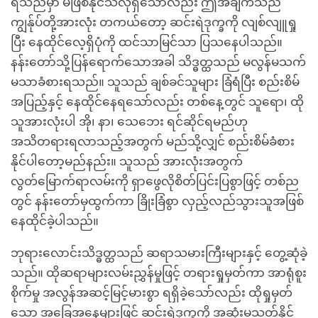
ရသည်မှာ မဖြစ်နိုင်သလိုရှိသော်လည်း ဤအချက်သည်
ကျွန်ုပ်တို့အားလုံး တကယ်တော့ ဆင်းရဲဒုက္ခကို လျစ်လျူရှု
ပြီး နေထိုင်လေ့ရှိပုံကို ထင်သာမြင်သာ ပြသနေပါသည်။
နန်းတော်သို့ပြန်ရောက်သောအခါ သိဒ္ဓတ္ထသည် မလွန်မသက်
မသာခံစားရသည်။ သူသည် ချစ်ခင်သူများ ခြံရံပြီး စည်းစိမ်
အပြည့်နှင့် နေထိုင်နေရသော်လည်း တစ်နေ့တွင် သူရော၊ ထို
သူအားလုံးပါ အို၊ နာ၊ သေဘေး ရင်ဆိုင်ရမည်ဟု
အသိတရားရလာသည့်အတွက် မည်သို့လျှင် စည်းစိမ်ခံစား
နိုင်ပါတော့မည်နည်း။ သူသည် အားလုံးအတွက်
လွတ်မြောက်ရာလမ်းကို ရှာဖွေလိုစိတ်ပြင်းပြစွာဖြင့် တစ်ည
တွင် နန်းတော်မှထွက်ကာ ခြိုးခြံစွာ လှည့်လည်သွားသူအဖြစ်
နေထိုင်ခဲ့ပါသည်။
ဘုရားလောင်းသိဒ္ဓတ္ထသည် ဆရာသမားကြီးများနှင့် တွေ့ဆုံခဲ့
သည်။ ထိုဆရာများလမ်းညွှန်မှုဖြင့် တရားရှုမှတ်ကာ အာရုံစူး
စိုက်မှု အလွန်အဆင့်မြင့်မားစွာ ရရှိခဲ့သော်လည်း ထိုရှုမှတ်
သော အခြေအနေများဖြင့် ဆင်းရဲဒုက္ခကို အဆုံးမသတ်နိုင်