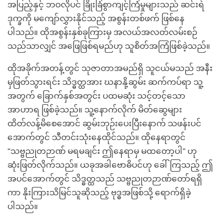
အပြည့်နှင့် ဘဝလိုပင် ခြိုးခြံစွာကျင့်ကြံမှုများသည် ဆင်းရဲ
ဒုက္ခကို မကျော်လွှားနိုင်သည့် အစွန်းတစ်ဖက် ဖြစ်နေ
ပါသည်။ ထိုအစွန်းနှစ်ခုကြားမှ အလယ်အလတ်လမ်းစဉ်
သည်သာလျှင် အဖြေဖြစ်ရမည်ဟု သူစိတ်အကြံဖြစ်ခဲ့သည်။
ထိုအခိုက်အတန့်တွင် သုဇာတာအမည်ရှိ သူငယ်မသည် အနီး
မှဖြတ်သွားရင်း သိဒ္ဓတ္ထအား ဃနာနို့ဆွမ်း ဆက်ကပ်ရာ သူ့
အတွက် ခြောက်နှစ်အတွင်း ပထမဆုံး သင့်တင့်သော
အာဟာရ ဖြစ်ခဲ့သည်။ သူ့နောက်လိုက် မိတ်ဆွေများ
ထိတ်လန့်မိစေအောင် ဆွမ်းဘုဉ်းပေးပြီးနောက် သဖန်းပင်
အောက်တွင် သီတင်းသုံးနေထိုင်သည်။ ထိုနေရာတွင်
“သဗ္ဗညုတဉာဏ် မရမချင်း ဤနေရာမှ မထတော့ပါ” ဟု
ဆုံးဖြတ်လိုက်သည်။ ယခုအခါဗောဓိပင်ဟု ခေါ်ကြသည့် ဤ
အပင်အောက်တွင် သိဒ္ဓတ္ထသည် သဗ္ဗညုတဉာဏ်တော်ရရှိ
ကာ နိုးကြားသိမြင်သူဆိုသည့် ဗုဒ္ဓအဖြစ်သို့ ရောက်ရှိခဲ့
ပါသည်။