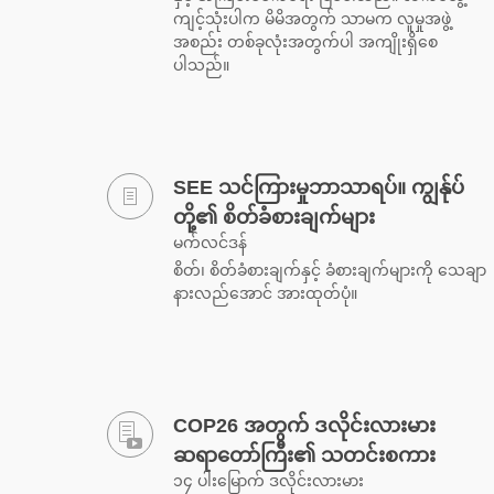
ကျင့်သုံးပါက မိမိအတွက် သာမက လူမှုအဖွဲ့
အစည်း တစ်ခုလုံးအတွက်ပါ အကျိုးရှိစေ
ပါသည်။
SEE သင်ကြားမှုဘာသာရပ်။ ကျွန်ုပ်
တို့၏ စိတ်ခံစားချက်များ
မက်လင်ဒန်
စိတ်၊ စိတ်ခံစားချက်နှင့် ခံစားချက်များကို သေချာ
နားလည်အောင် အားထုတ်ပုံ။
COP26 အတွက် ဒလိုင်းလားမား
ဆရာတော်ကြီး၏ သတင်းစကား
၁၄ ပါးမြောက် ဒလိုင်းလားမား