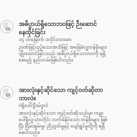
အဓိပ္ပာယ်ရှိသောဘဝဖြင့် ဉီးဆောင်
နေထိုင်ခြင်း
၁၄ ပါးမြောက် ဒလိုင်းလားမား
ဉာဏ်ဖြင့်ယှဉ်သောအသိဖြင့် အခြေခံလူ့တန်ဖိုးများ
ပျိုးထောင်ခြင်းသည် အဓိပ္ပာယ်ရှိသောဘဝကို ရရှိ
စေမည့် နည်းလမ်းဖြစ်ပါသည်။
အားလုံးနှင့်ဆိုင်သော ကျင့်ဝတ်ဆိုတာ
ဘာလဲ။
ဂဲရှိဒေါ်ဂျီဒမ်ဒူလ်
အားလုံးနှင့်ဆိုင်သော ကျင့်ဝတ်ဆိုသည်မှာ ကမ္ဘာ
ပေါ်ရှိလူသားတိုင်း လက်ခံနိုင်သော တန်ဖိုးများ ဖြစ်
ပြီး ငြိမ်းချမ်းမှု၊ ညီညွတ်မှုနှင့် ပျော်ရွှင်မှုတို့ကို ရရှိ
စေပါသည်။