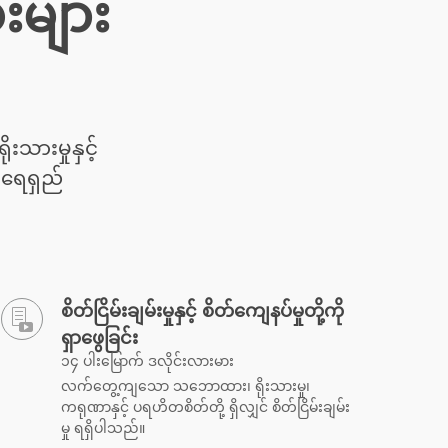
ုးများ
ုးသားမှုနှင့်
ု ရေရှည်
စိတ်ငြိမ်းချမ်းမှုနှင့် စိတ်ကျေနပ်မှုတို့ကို
ရှာဖွေခြင်း
၁၄ ပါးမြောက် ဒလိုင်းလားမား
လက်တွေ့ကျသော သဘောထား၊ ရိုးသားမှု၊
ကရုဏာနှင့် ပရဟိတစိတ်တို့ ရှိလျှင် စိတ်ငြိမ်းချမ်း
မှု ရရှိပါသည်။