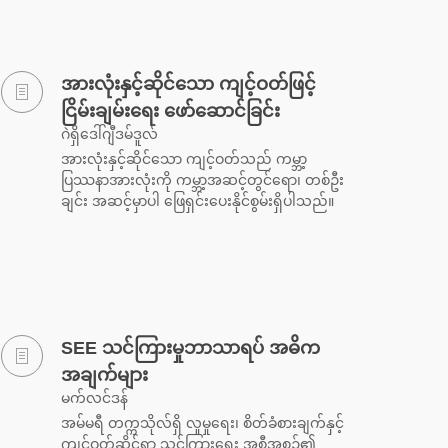
အားလုံးနှင့်ဆိုင်သော ကျင့်ဝတ်ဖြင့်
ငြိမ်းချမ်းရေး ဖော်ဆောင်ခြင်း
ဂဲရှိဒေါ်ဂျီဒမ်ဒူလ်
အားလုံးနှင့်ဆိုင်သော ကျင့်ဝတ်သည် ကမ္ဘာ့
ပြဿနာအားလုံးကို ကမ္ဘာ့အဆင့်တွင်ရော၊ တစ်ဦး
ချင်း အဆင့်မှာပါ ဖြေရှင်းပေးနိုင်စွမ်းရှိပါသည်။
SEE သင်ကြားမှုဘာသာရပ် အဓိက
အချက်များ
မက်လင်ဒန်
အမ်မရီ တက္ကသိုလ်ရှိ လူမှုရေး၊ စိတ်ခံစားချက်နှင့်
ကျင့်ဝတ်ဆိုင်ရာ သင်ကြားရေး အစီအစဉ်၏