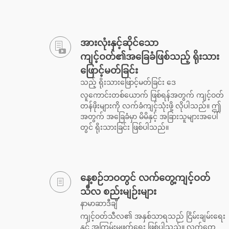
အားလုံးနှင့်ဆိုင်သော
ကျင့်ဝတ်၏အခြေခံဖြစ်သည့် ရိုးသား
ဖြောင့်မတ်ခြင်း
သည့် ရိုးသားဖြောင့်မတ်ခြင်း ဒေ
လူကောင်းတစ်ယောက် ဖြစ်ရန်အတွက် ကျင့်ဝတ်
တန်ဖိုးများကို လက်ခံကျင့်သုံးဖို့ လိုပါသည်။ ဤ
အတွက် အခြေခံမှာ မိမိနှင့် အခြားသူများအပေါ်
တွင် ရိုးသားခြင်း ဖြစ်ပါသည်။
နေ့စဉ်ဘဝတွင် လက်တွေ့ကျင့်ဝတ်
သီလ စည်းမျဉ်းများ
နာမာဆာဒီချီ
ကျင့်ဝတ်သီလ၏ အနှစ်သာရသည် ငြိမ်းချမ်းရေး
နှင့် အကြမ်းမဖက်ရေး ဖြစ်ပါသည်။ လက်တွေ့