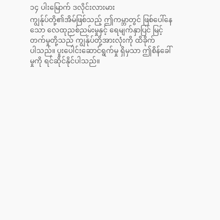
၁၄ ပါးမြောက် ဒလိုင်းလားမား
ကျွန်ုပ်တို့၏အိမ်ဖြစ်သည့် ဤကမ္ဘာတွင် ဖြစ်ပေါ်နေ
သော လေထုညစ်ညမ်းမှုနှင့် ရေမျက်နှာပြင် မြင့်
တက်မှုတို့သည် ကျွန်ုပ်တို့အားလုံးကို ထိခိုက်
ပါသည်။ ပူးပေါင်းဆောင်ရွက်မှု ရှိမှသာ ဤစိန်ခေါ်
မှုကို ရင်ဆိုင်နိုင်ပါသည်။