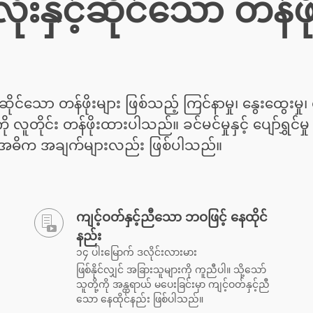
ံးနှင့်ဆိုင်သော တန်ဖိ
 ဆိုင်သော တန်ဖိုးများ ဖြစ်သည့် ကြင်နာမှု၊ နွေးထွေးမှု၊ ရိ
 လူတိုင်း တန်ဖိုးထားပါသည်။ ခင်မင်မှုနှင့် ပျော်ရွှင်မှ
 အဓိက အချက်များလည်း ဖြစ်ပါသည်။
ကျင့်ဝတ်နှင့်ညီသော ဘဝဖြင့် နေထိုင်
နည်း
၁၄ ပါးမြောက် ဒလိုင်းလားမား
ဖြစ်နိုင်လျှင် အခြားသူများကို ကူညီပါ။ သို့သော်
သူတို့ကို အန္တရာယ် မပေးခြင်းမှာ ကျင့်ဝတ်နှင့်ညီ
သော နေထိုင်နည်း ဖြစ်ပါသည်။