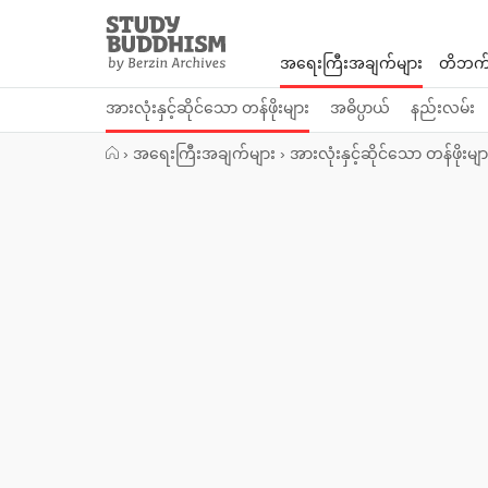
Close
Study
Buddhism
အရေးကြီးအချက်များ
တိဘက်
Home
အားလုံးနှင့်ဆိုင်သော တန်ဖိုးများ
အဓိပ္ပာယ်
နည်းလမ်း
›
အရေးကြီးအချက်များ
›
အားလုံးနှင့်ဆိုင်သော တန်ဖိုးမျာ