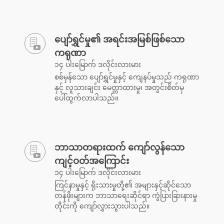
ပျော်ရွှင်မှု၏ အရင်းအမြစ်ဖြစ်သော
ကရုဏာ
၁၄ ပါးမြောက် ဒလိုင်းလားမား
စစ်မှန်သော ပျော်ရွှင်မှုနှင့် ကျေနပ်မှုသည် ကရုဏာ
နှင့် လူသားချင်း မေတ္တာထားမှု၊ အတွင်းစိတ်မှ
ပေါ်ထွက်လာပါသည်။
ဘာသာတရားထက် ကျော်လွန်သော
ကျင့်ဝတ်အကြောင်း
၁၄ ပါးမြောက် ဒလိုင်းလားမား
ကြင်နာမှုနှင့် ရိုးသားမှုတို့၏ အများနှင့်ဆိုင်သော
တန်ဖိုးများက ဘာသာရေးဆိုင်ရာ ကွဲပြားခြားနားမှု
တိုင်းကို ကျော်လွှားသွားပါသည်။