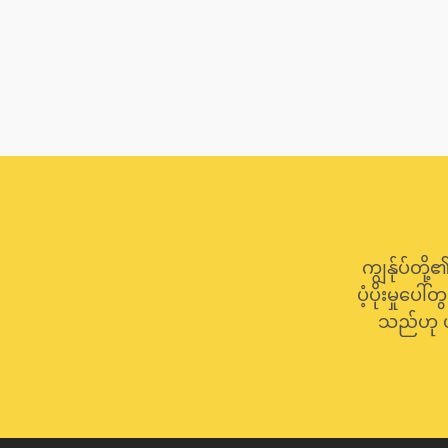
ကျွန်ုပ်တို
ပံ့ပိုးမှုပ
သည်ဟု ယ