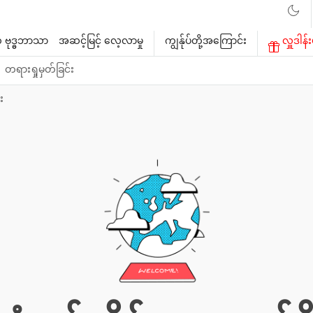
 ဗုဒ္ဓဘာသာ
အဆင့်မြင့် လေ့လာမှု
ကျွန်ုပ်တို့အကြောင်း
လှူဒါန်း
တရားရှုမှတ်ခြင်း
း