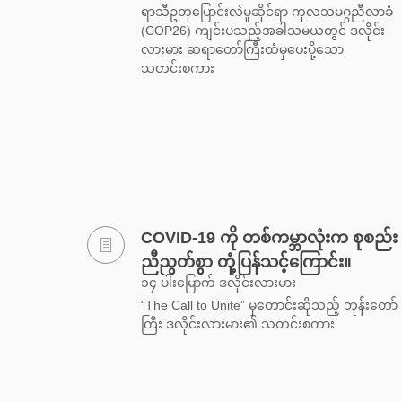
ရာသီဥတုပြောင်းလဲမှုဆိုင်ရာ ကုလသမဂ္ဂညီလာခံ
(COP26) ကျင်းပသည့်အခါသမယတွင် ဒလိုင်း
လားမား ဆရာတော်ကြီးထံမှပေးပို့သော
သတင်းစကား
COVID-19 ကို တစ်ကမ္ဘာလုံးက စုစည်း
ညီညွတ်စွာ တုံ့ပြန်သင့်ကြောင်း။
၁၄ ပါးမြောက် ဒလိုင်းလားမား
“The Call to Unite” မှတောင်းဆိုသည့် ဘုန်းတော်
ကြီး ဒလိုင်းလားမား၏ သတင်းစကား