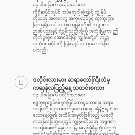
၁၄ ပါးမြောက် ဒလိုင်းလားမား
ကိုရိုနာဗိုင်းရပ်စ် ကပ်ရောဂါကြောင့် ကျွန်ုပ်
တို့သည် အတူတကွ အလုပ်လုပ်ခွင့် ထူးထူးခြား
ခြား ရရှိလာပါသည်။ ကျွန်ုပ်တို့၏ ကရုဏာ၊
ဉာဏ်ပညာနှင့် ရဲစွမ်းသတ္တိတို့ကို အသုံးပြုကာ ဤ
တိုက်ပွဲတွင် အောင်နိုင်ပြီး ကျွန်ုပ်တို့၏ ကမ္ဘာ့
အသိုင်းအဝိုင်းကို ပြန်လည်တည်ဆောက်နိုင်
ပါသည်။
ဒလိုင်းလားမား ဆရာတော်ကြီးထံမှ
ကဆုန်လပြည့်နေ့ သတင်းစကား
၁၄ ပါးမြောက် ဒလိုင်းလားမား
ဗုဒ္ဓဘုရားရှင်၏ ဖွားမြင်တော်မူသောနေ့၊ ဘုရား
အဖြစ်သို့ ရောက်တော်မူနေသာနေ့၊ ပရိနိဗ္ဗာန် စံဝင်
သောနေ့တို့၏ အထိမ်းအမှတ်ဖြစ်သည့် ယခုလို
ကဆုန်လပြည့်နေ့တွင် ကျွန်ုပ်တို့သည် ကရုဏာ၊
အကြမ်းမဖက်မှုနှင့် အပြန်အလှန်မှီခိုမှုတို့အတွက်
အားလုံးနှင့်ဆိုင်သော ဘုရားရှင်၏ဆုံးမသွန်သင်မှု