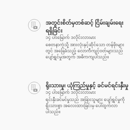
အတွင်းစိတ်မှတစ်ဆင့် ငြိမ်းချမ်းရေး
ရရှိခြင်း
၁၄ ပါးမြောက် ဒလိုင်းလားမား
စေတနာကဲ့သို့ အားလုံးနှင့်ဆိုင်သော တန်ဖိုးများ
တွင် အခြေခံသည့် လောကီကျင့်ဝတ်များသည်
ပျော်ရွှင်မှုအတွက် အဓိကကျပါသည်။
ရိုးသားမှု၊ ယုံကြည်မှုနှင့် ခင်မင်ရင်းနှီးမှု
၁၄ ပါးမြောက် ဒလိုင်းလားမား
ရင်းနှီးခင်မင်မှုသည် အခြားသူများ ပျော်ရွှင်မှုကို
ရိုးသားစွာ အလေးထားခြင်းမှ ပေါ်ထွက်လာ
ပါသည်။