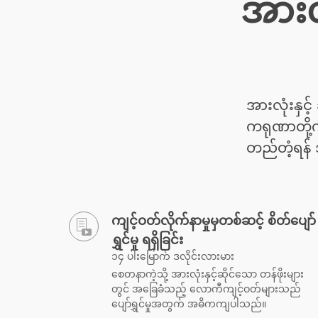
အားလု
အားလုံးနှင့်
ကရုဏာတို့ကို
တည်တံ့ရန်
ကျင့်ဝတ်လိုက်နာမှုမှတစ်ဆင့် စိတ်ပျော်
ရွှင်မှု ရရှိခြင်း
၁၄ ပါးမြောက် ဒလိုင်းလားမား
စေတနာကဲ့သို့ အားလုံးနှင့်ဆိုင်သော တန်ဖိုးများ
တွင် အခြေခံသည့် လောကီကျင့်ဝတ်များသည်
ပျော်ရွှင်မှုအတွက် အဓိကကျပါသည်။