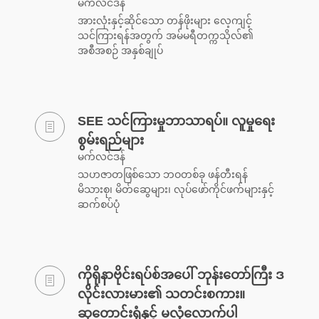
မက်လင်ဒန်
အားလုံးနှင့်ဆိုင်သော တန်ဖိုးများ လေ့ကျင့်
သင်ကြားရန်အတွက် အမ်မရီတက္ကသိုလ်၏
အစီအစဉ် အနှစ်ချုပ်
SEE သင်ကြားမှုဘာသာရပ်။ လူမှုရေး
စွမ်းရည်များ
မက်လင်ဒန်
သဟဇာတဖြစ်သော ဘဝတစ်ခု ဖန်တီးရန်
မိသားစု၊ မိတ်ဆွေများ၊ လုပ်ဖော်ကိုင်ဖက်များနှင့်
ဆက်စပ်ပုံ
ကိုရိုနာဗိုင်းရပ်စ်အပေါ် ဘုန်းတော်ကြီး ဒ
လိုင်းလားမား၏ သတင်းစကား။
ဆုတောင်းရုံနှင့် မလုံလောက်ပါ