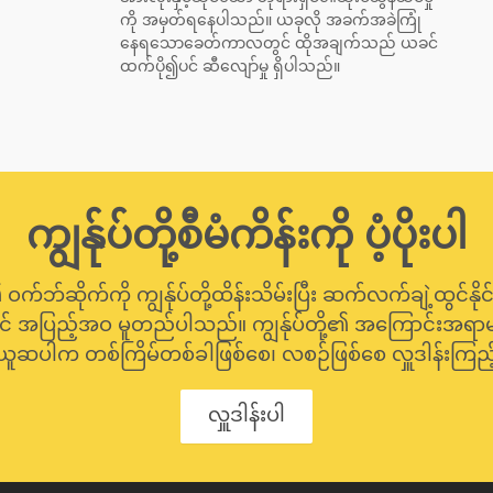
ကို အမှတ်ရနေပါသည်။ ယခုလို အခက်အခဲကြုံ
နေရသောခေတ်ကာလတွင် ထိုအချက်သည် ယခင်
ထက်ပို၍ပင် ဆီလျော်မှု ရှိပါသည်။
ကျွန်ုပ်တို့စီမံကိန်းကို ပံ့ပိုးပါ
့၏ ဝက်ဘ်ဆိုက်ကို ကျွန်ုပ်တို့ထိန်းသိမ်းပြီး ဆက်လက်ချဲ့ထွင်နိုင
ေါ်တွင် အပြည့်အဝ မူတည်ပါသည်။ ကျွန်ုပ်တို့၏ အကြောင်းအရာ
ူဆပါက တစ်ကြိမ်တစ်ခါဖြစ်စေ၊ လစဉ်ဖြစ်စေ လှူဒါန်းကြည့်
လှူဒါန်းပါ