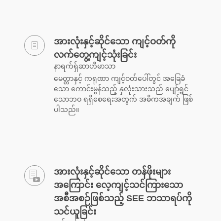
အားလုံးနှင့်ဆိုင်သော ကျင့်ဝတ်ကို
လက်တွေ့ကျင့်သုံးခြင်း
နာရက်ရှ်ဆာဟီမာသာ
မေတ္တာနှင့် ကရုဏာ ကျင့်ဝတ်ပေါ်တွင် အခြေခံ
သော ကောင်းမွန်သည့် နှလုံးသားသည် ပျော်ရွှင်
သောဘဝ ရရှိစေရေးအတွက် အဓိကအချက် ဖြစ်
ပါသည်။
အားလုံးနှင့်ဆိုင်သော တန်ဖိုးများ
အကြောင်း လေ့ကျင့်သင်ကြားသော
အစီအစဉ်ဖြစ်သည့် SEE ဘသာရပ်ကို
သင်ယူခြင်း