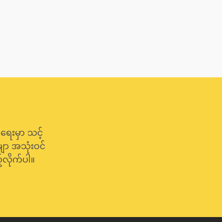
်ရေးမှာ သင့်
မျာ အသုံးဝင်
လိုက်ပါ။