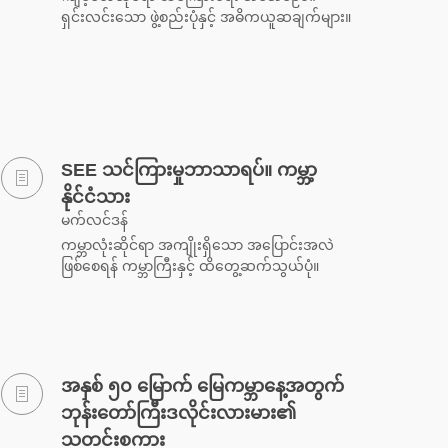
ရှင်းလင်းသော ဖွဲ့စည်းပုံနှင့် အဓိကယူဆချက်များ။
SEE သင်ကြားမှုဘာသာရပ်။ ကမ္ဘာ့
နိုင်ငံသား
မက်လင်ဒန်
ကမ္ဘာလုံးဆိုင်ရာ အကျိုးရှိသော အပြောင်းအလဲ
ဖြစ်စေရန် ကမ္ဘာကြီးနှင့် ထိတွေ့ဆက်သွယ်ပုံ။
အနှစ် ၅၀ မြောက် မြေကမ္ဘာနေ့အတွက်
ဘုန်းတော်ကြီးဒလိုင်းလားမား၏
သတင်းစကား