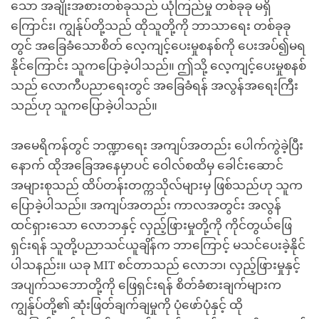
သော အချိုးအစားတစ်ခုသည် ယုံကြည်မှု တစ်ခုခု မရှိ
ကြောင်း၊ ကျွန်ုပ်တို့သည် ထိုသူတို့ကို ဘာသာရေး တစ်ခုခု
တွင် အခြေခံသောစိတ် လေ့ကျင့်ပေးမှုစနစ်ကို ပေးအပ်၍မရ
နိုင်ကြောင်း သူကပြောခဲ့ပါသည်။ ဤသို့ လေ့ကျင့်ပေးမှုစနစ်
သည် လောကီပညာရေးတွင် အခြေခံရန် အလွန်အရေးကြီး
သည်ဟု သူကပြောခဲ့ပါသည်။
အမေရိကန်တွင် ဘဏ္ဍာရေး အကျပ်အတည်း ပေါက်ကွဲခဲ့ပြီး
နောက် ထိုအခြေအနေမှာပင် ဝေါလ်စထိမှ ခေါင်းဆောင်
အများစုသည် ထိပ်တန်းတက္ကသိုလ်များမှ ဖြစ်သည်ဟု သူက
ပြောခဲ့ပါသည်။ အကျပ်အတည်း ကာလအတွင်း အလွန်
ထင်ရှားသော လောဘနှင့် လှည့်ဖြားမှုတို့ကို ကိုင်တွယ်ဖြေ
ရှင်းရန် သူတို့ပညာသင်ယူချိန်က ဘာကြောင့် မသင်ပေးခဲ့နိုင်
ပါသနည်း။ ယခု MIT စင်တာသည် လောဘ၊ လှည့်ဖြားမှုနှင့်
အပျက်သဘောတို့ကို ဖြေရှင်းရန် စိတ်ခံစားချက်များက
ကျွန်ုပ်တို့၏ ဆုံးဖြတ်ချက်ချမှုကို ပုံဖော်ပုံနှင့် ထို