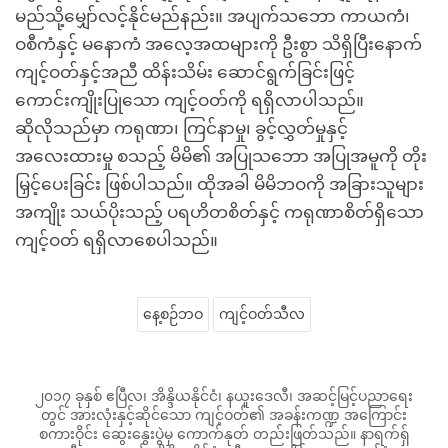
မည်သို့မျှော်လင့်နိုင်မည်နည်း။ အပျက်သဘော ကာယကံ၊
ဝစီကံနှင့် မနောကံ အလေ့အထများကို ဦးစွာ သိရှိပြီးနောက်
ကျင့်ဝတ်နှင့်အညီ ထိန်းသိမ်း ဆောင်ရွက်ခြင်းဖြင့်
ကောင်းကျိုးပြုသော ကျင့်ဝတ်ကို ရရှိလာပါသည်။
ဆိုလိုသည်မှာ ကရုဏာ၊ ကြင်နာမှု၊ ခွင့်လွှတ်မှုနှင့်
အလေးထားမှု စသည့် မိမိ၏ အပြုသဘော အပြုအမူကို တိုး
မြှင့်ပေးခြင်း ဖြစ်ပါသည်။ ထိုအခါ မိမိဘဝကို အခြားသူများ
အကျိုး သယ်ပိုးသည့် ပရဟိတစိတ်နှင့် ကရုဏာစိတ်ရှိသော
ကျင့်ဝတ် ရရှိလာစေပါသည်။
နေ့စဉ်ဘဝ
ကျင့်ဝတ်သီလ
၂၀၁၇ ခုနှစ် ဧပြီလ၊ အိန္ဒိယနိုင်ငံ၊ နယူးဒေလီ၊ အဆင့်မြင့်ပညာရေး
တွင် အားလုံးနှင့်ဆိုင်သော ကျင့်ဝတ်၏ အခန်းကဏ္ဍ အကြောင်း
စကားဝိုင်း ဆွေးနွေးပွဲမှ ကောက်နုတ် တည်းဖြတ်သည်။ နာရက်ရှ်