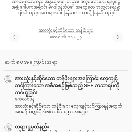
ဆာဟီမာသာသည် အိန္ဒိယနိုင်ငံ၊ ဘီဟာ၊ ဒလိုင်းလားမား ရန်ပုံငွေ
အဖွဲ့ ဂေါပကအဖွဲ့ဝင်၊ မိဂဒါဝုန်သိပ္ပံ၏ အထွေထွေ အတွင်းရေးမှူး
ဖြစ်ပါသည်။ အက်ရှာလင်း မြန်မာဘာသာသို့ ပြန်ဆိုသည်။
အားလုံးနှင့်ဆိုင်သော တန်ဖိုးများ
ဆောင်းပါး ၁၁ / ၂၃
ဆက်စပ်အကြောင်းအရာ
အားလုံးနှင့်ဆိုင်သော တန်ဖိုးများအကြောင်း လေ့ကျင့်
သင်ကြားသော အစီအစဉ်ဖြစ်သည့် SEE ဘသာရပ်ကို
သင်ယူခြင်း
မက်လင်ဒန်
အားလုံးနှင့်ဆိုင်သော တန်ဖိုးများ လေ့ကျင့်သင်ကြားရန်အတွက်
အမ်မရီတက္ကသိုလ်၏ အစီအစဉ် အနှစ်ချုပ်
တရားရှုမှတ်နည်း