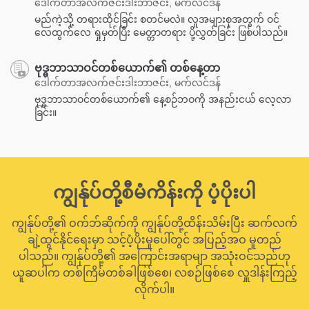
ဒေါက်တာအလက်ဇင်းဒါးဘာဇင်း, မက်လင်ဒန်
မည်ကဲ့သို့ တရားထိုင်ခြင်း စတင်မလဲ။ လူအများစုအတွက် ဝင်
လေထွက်လေ ရှုမှတ်ပြီး မေတ္တာတရား ပို့လွှတ်ခြင်း ဖြစ်ပါသည်။
ဗုဒ္ဓဘာသာဝင်တစ်ယောက်၏ တစ်နေ့တာ
ဒေါက်တာအလက်ဇင်းဒါးဘာဇင်း, မက်လင်ဒန်
ဗုဒ္ဓဘာသာဝင်တစ်ယောက်၏ နေ့စဉ်ဘဝကို အနည်းငယ် လေ့လာ
ခြင်း။
ကျွန်ုပ်တို့စီမံကိန်းကို ပံ့ပိုးပါ
ကျွန်ုပ်တို့၏ ဝက်ဘ်ဆိုက်ကို ကျွန်ုပ်တို့ထိန်းသိမ်းပြီး ဆက်လက်
ချဲ့ထွင်နိုင်ရေးမှာ သင့်ပံ့ပိုးမှုပေါ်တွင် အပြည့်အဝ မူတည်
ပါသည်။ ကျွန်ုပ်တို့၏ အကြောင်းအရာမျာ အသုံးဝင်သည်ဟု
ယူဆပါက တစ်ကြိမ်တစ်ခါဖြစ်စေ၊ လစဉ်ဖြစ်စေ လှူဒါန်းကြည့်
လိုက်ပါ။