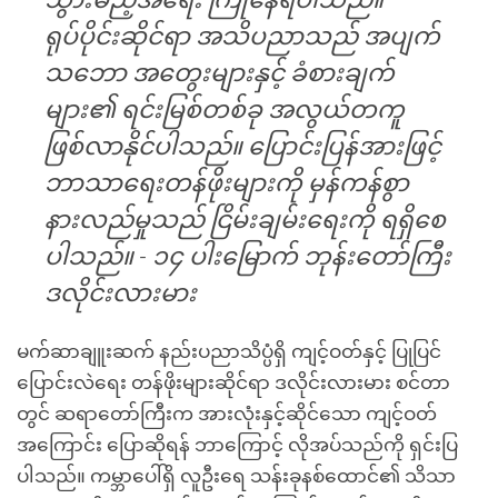
ရုပ်ပိုင်းဆိုင်ရာ အသိပညာသည် အပျက်
သဘော အတွေးများနှင့် ခံစားချက်
များ၏ ရင်းမြစ်တစ်ခု အလွယ်တကူ
ဖြစ်လာနိုင်ပါသည်။ ပြောင်းပြန်အားဖြင့်
ဘာသာရေးတန်ဖိုးများကို မှန်ကန်စွာ
နားလည်မှုသည် ငြိမ်းချမ်းရေးကို ရရှိစေ
ပါသည်။ - ၁၄ ပါးမြောက် ဘုန်းတော်ကြီး
ဒလိုင်းလားမား
မက်ဆာချူးဆက် နည်းပညာသိပ္ပံရှိ ကျင့်ဝတ်နှင့် ပြုပြင်
ပြောင်းလဲရေး တန်ဖိုးများဆိုင်ရာ ဒလိုင်းလားမား စင်တာ
တွင် ဆရာတော်ကြီးက အားလုံးနှင့်ဆိုင်သော ကျင့်ဝတ်
အကြောင်း ပြောဆိုရန် ဘာကြောင့် လိုအပ်သည်ကို ရှင်းပြ
ပါသည်။ ကမ္ဘာပေါ်ရှိ လူဦးရေ သန်းခုနစ်ထောင်၏ သိသာ