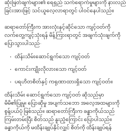
ဆုံးဖြတ်ချက်များ၏ ရေရှည် သက်ရောက်မှုများကို နားလည်
ခြင်းအားဖြင့် သင်ယူလေ့လာရာတွင် ပါဝင်နေပါသည်။
ဆရာတော်ကြီးက အားလုံးနှင့်ဆိုင်သော ကျင့်ဝတ်ကို
လက်တွေ့ကျင့်သုံးရန် မိန့်ကြားရာတွင် အချက်သုံးချက်ကို
ပြောသွားပါသည်-
ထိန်းသိမ်းဆောင်ရွက်သော ကျင့်ဝတ်
ကောင်းကျိုးလိုလားသော ကျင့်ဝတ်
ပရဟိတစိတ်နှင့် ကရုဏာထားရှိသော ကျင့်ဝတ်။
ထိန်းသိမ်း ဆောင်ရွက်သော ကျင့်ဝတ် ဆိုသည်မှာ
မိမိ၏ပြုမူ၊ ပြောဆိုမှု အပျက်သဘော အလေ့အထများကို
စွန့်ပယ်ပုံ ဖြစ်သည်။ ဆရာတော်ကြီးက ခန္ဓာကိုယ်သည်
ကြမ်းတမ်းပြီး စိတ်သည် နူးညံ့ကြောင်း ပြောပါသည်။
ခန္ဓာကိုယ်ကို မထိန်းချုပ်နိုင်လျှင် စိတ်ကို ထိန်းချုပ်ရန်