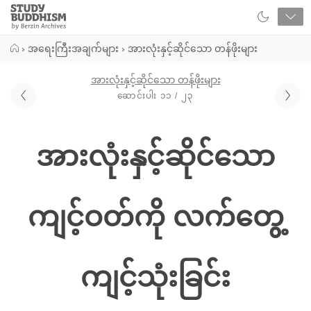
Close
Study
Buddhism
Home
›
အရေးကြီးအချက်များ
›
အားလုံးနှင့်ဆိုင်သော တန်ဖိုးများ
အားလုံးနှင့်ဆိုင်သော တန်ဖိုးများ
ဆောင်းပါး ၁၁ / ၂၃
အားလုံးနှင့်ဆိုင်သော
ကျင့်ဝတ်ကို လက်တွေ့
ကျင့်သုံးခြင်း