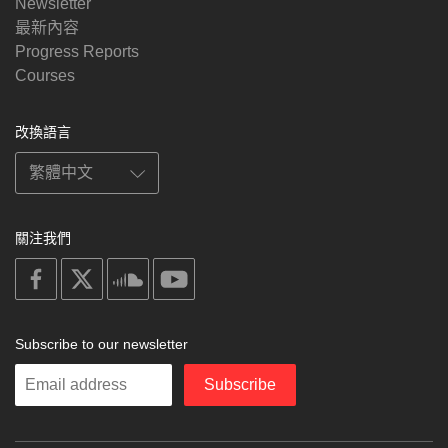
Newsletter
最新內容
Progress Reports
Courses
改換語言
關注我們
on
on
on
on
facebook
X
soundcloud
youtube
Subscribe to our newsletter
Enter
Subscribe
your
email