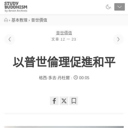
Close
Study
Buddhism
Home
›
基本教理
›
普世價值
普世價值
文章 12 一 23
以普世倫理促進和平
格西·多吉·丹杜爾
00:05
Share
Bookmark
on
facebook