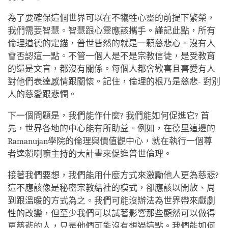
為了要確保這個世界可以在不犧牲心靈的前提下繁榮，
我們需要智慧。智慧跟心靈應該攜手。謹記此點，所有
倫理道德的定錨，普世皆然的就是一顆慈悲心。沒有人
會否認這一點。不管一個人是不是宗教信徒，是受教育
的還是文盲，都沒有關係。每個人都會歡喜且喜愛有人
對他們表達感情跟關懷。記住，倫理的根乃是慈悲- 對別
人的慈愛跟悲憫。
下一個問題是，我們能作什麼? 我們能如何促進它? 首
先，世界各地的中心能有所助益。例如，在德里這邊的
Ramanujan學院的倫理與價值觀中心，就在執行一個尊
者達賴喇嘛主持的大計畫來促進普世倫理。
接著我們要想，我們能用什麼方式來激勵他人更為慈悲?
這不應該像是秘密宗教結社的模式，卻應該以開放、周
到跟溫暖的方式為之。我們可能沒辦法為世界帶來戲劇
性的改變，但至少我們可以試著影響那些顯然可以做得
更慈悲的人，只是他們可能沒有想過這點。我們能如何