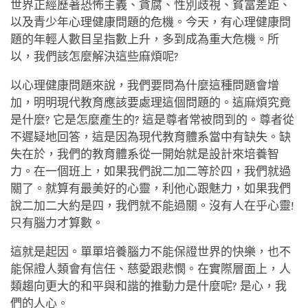
世界正經歷著恐怖主義、貪腐、性別歧視、貧富差距、
以及青少年心理健康問題的危機。今天，有心理健康問
題的年輕人數目呈指數上升，多到成為重大危機。所
以，我們該怎麼解決這些麻煩呢?
以心理健康問題來說，我們要問為什麼這種問題會增
加，明明現代教育應該要處理這個問題的。這麻煩究竟
是什麼? 它是怎麼產生的? 這是尊者常被問到的。尊者從
不遲疑地回答，這是因為現代教育體系當中有缺失。缺
失在於，我們的教育體系從一開始就是設計來培養智
力。在一個班上，如果我們說二加二等於四，我們就過
關了。就算有最美好的心靈，利他心跟魅力，如果我們
說二加二大約是四，我們就不能過關。沒有人在乎心靈!
只有腦力才算數。
這就是起因。單單培養腦力不能保證世界的快樂，也不
能保證人類會有信任、慈愛跟悲憫。在實際層面上，人
類趨向更大的和平與和諧的推動力是什麼呢? 是心，我
們的人心。