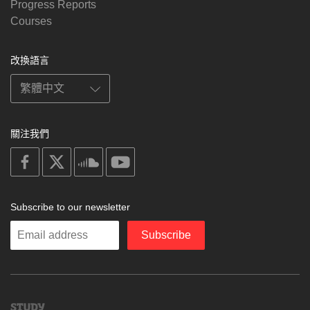
Progress Reports
Courses
改換語言
關注我們
on
on
on
on
facebook
X
soundcloud
youtube
Subscribe to our newsletter
Enter
Subscribe
your
email
Study