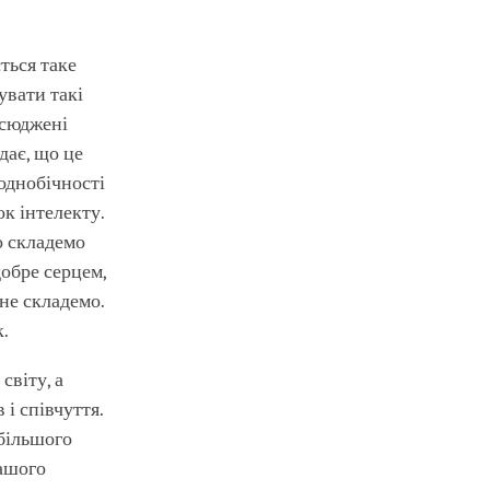
ться таке
увати такі
всюджені
дає, що це
 однобічності
к інтелекту.
о складемо
добре серцем,
не складемо.
к.
світу, а
і співчуття.
більшого
нашого