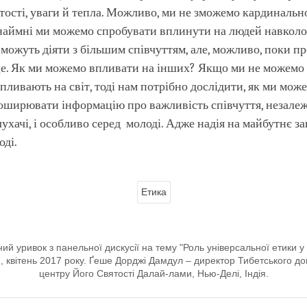
тості, уваги й тепла. Можливо, ми не зможемо кардинальн
инаймні ми можемо спробувати вплинути на людей навколо н
 можуть діяти з більшим співчуттям, але, можливо, поки пр
е. Як ми можемо впливати на інших? Якщо ми не можемо з
впливають на світ, тоді нам потрібно дослідити, як ми мож
ширювати інформацію про важливість співчуття, незалежн
лухачі, і особливо серед молоді. Адже надія на майбутнє за
оді.
Етика
ий уривок з панельної дискусії на тему "Роль універсальної етики у в
я, квітень 2017 року. Ґеше Дорджі Дамдул – директор Тибетського до
центру Його Святості Далай-лами, Нью-Делі, Індія.