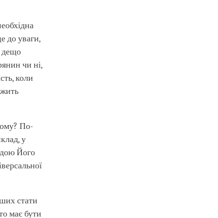
необхідна
е до уваги,
є дещо
рянин чи ні,
сть, коли
ежить
ому? По-
клад, у
гідою Його
іверсальної
нших стати
то має бути