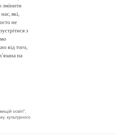
о змінити
ас, які,
осто не
устрітися з
емо
о від того,
в'язана на
ищій освіті",
му, культурного