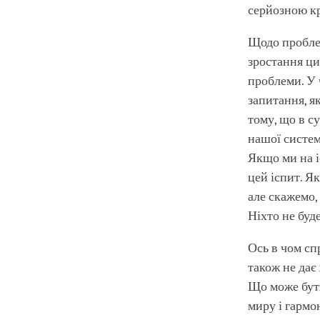
серйозною к
Щодо проблем
зростання ци
проблеми. У 
запитання, як
тому, що в с
нашої систем
Якщо ми на і
цей іспит. Я
але скажемо,
Ніхто не буд
Ось в чом спр
також не дає
Що може бут
миру і гармо