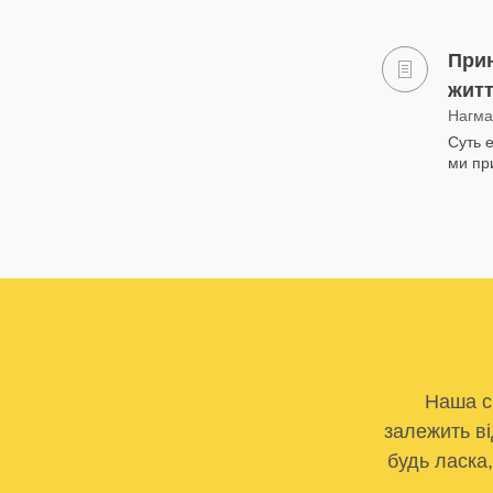
Прин
житт
Нагма 
Суть 
ми при
Наша с
залежить ві
будь ласка