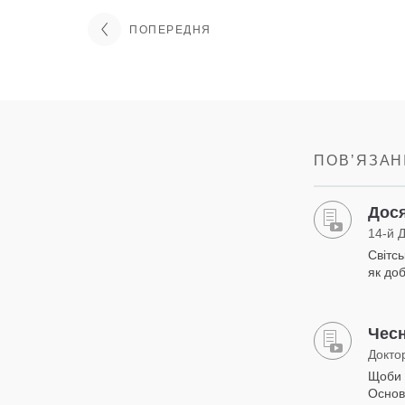
ПОПЕРЕДНЯ
ПОВʼЯЗАНІ
Дося
14-й 
Світсь
як до
Чесн
Докто
Щоби 
Основ