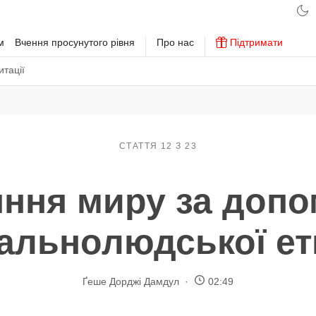
м
Вчення просунутого рівня
Про нас
Підтримати
тації
СТАТТЯ 12 З 23
ння миру за доп
гальнолюдської ет
Ґеше Дорджі Дамдул
02:49