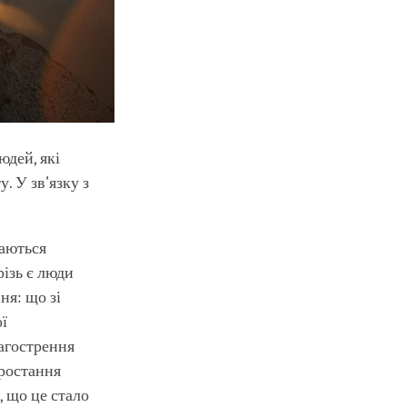
юдей, які
. У зв'язку з
ваються
різь є люди
ня: що зі
ої
загострення
зростання
, що це стало