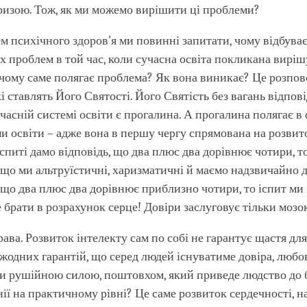
ризою. Тож, як ми можемо вирішити ці проблеми?
 психічного здоров'я ми повинні запитати, чому відбуває
х проблем в той час, коли сучасна освіта покликана виріш
чому саме полягає проблема? Як вона виникає? Це розпо
і ставлять Його Святості. Його Святість без вагань відпові
учасній системі освіти є прогалина. А прогалина полягає в
и освіти – адже вона в першу чергу спрямована на розвито
спиті дамо відповідь, що два плюс два дорівнює чотири, т
кщо ми альтруїстичні, харизматичні й маємо надзвичайно 
 що два плюс два дорівнює приблизно чотири, то іспит ми 
е брати в розрахунок серце! Довіри заслуговує тільки мозо
ава. Розвиток інтелекту сам по собі не гарантує щастя для 
 жодних гарантій, що серед людей існуватиме довіра, любов 
и рушійною силою, поштовхом, який приведе людство до 
нії на практичному рівні? Це саме розвиток сердечності, 