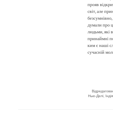
прояв відкри
світ, але пр
безсумнівно,
думали про ц
людьми, які 
принаймні по
ким є наші с
сучасній мол
Відредагован
Нью-Делі, Інді