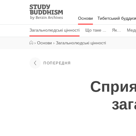
Close
Study
Buddhism
Основи
Тибетський буддиз
Home
Загальнолюдські цінності
Що таке ...
Як…
Меди
›
Основи
›
Загальнолюдські цінності
ПОПЕРЕДНЯ
Сприя
за