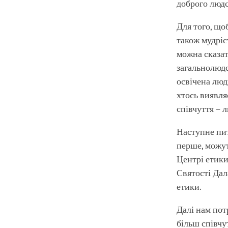
доброго людс
Для того, що
також мудріс
можна сказат
загальнолюдсь
освічена люд
хтось виявля
співчуття – л
Наступне пи
перше, можут
Центрі етики
Святості Дал
етики.
Далі нам пот
більш співчу