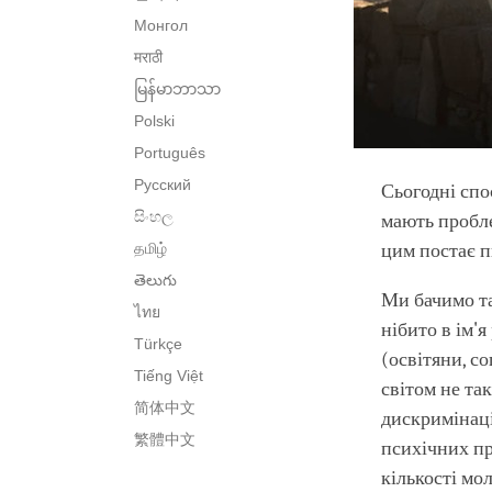
Монгол
मराठी
မြန်မာဘာသာ
Polski
Português
Русский
Сьогодні спо
සිංහල
мають пробле
தமிழ்
цим постає п
తెలుగు
Ми бачимо та
ไทย
нібито в ім'я
Türkçe
(освітяни, с
Tiếng Việt
світом не та
简体中文
дискримінаці
繁體中文
психічних пр
кількості мо