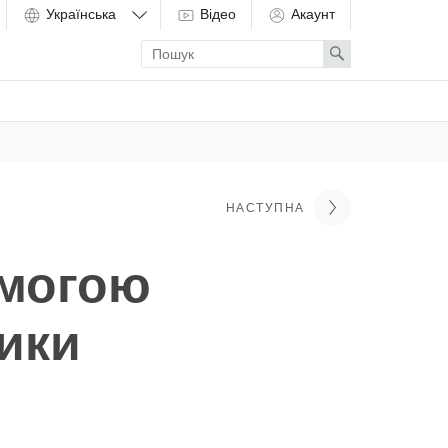
Відео
Акаунт
Enter
Search
search
term
НАСТУПНА
омогою
ики