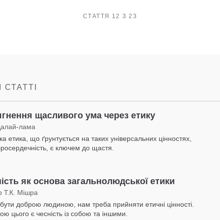
СТАТТЯ 12 З 23
 СТАТТІ
гнення щасливого ума через етику
Далай-лама
ка етика, що ґрунтується на таких універсальних цінностях,
бросердечність, є ключем до щастя.
ість як основа загальнолюдської етики
р Т.К. Мішра
бути доброю людиною, нам треба прийняти етичні цінності.
ою цього є чесність із собою та іншими.