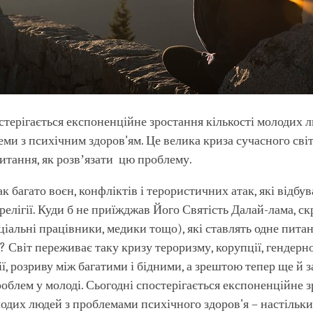
стерігається експоненційне зростання кількості молодих л
ми з психічним здоров'ям. Це велика криза сучасного світу
итання, як розвʼязати цю проблему.
к багато воєн, конфліктів і терористичних атак, які відбу
 релігії. Куди б не приїжджав Його Святість Далай-лама, ск
оціальні працівники, медики тощо), які ставлять одне питан
к? Світ переживає таку кризу тероризму, корупції, гендерн
ї, розриву між багатими і бідними, а зрештою тепер ще й 
облем у молоді. Сьогодні спостерігається експоненційне 
лодих людей з проблемами психічного здоров'я – настільки