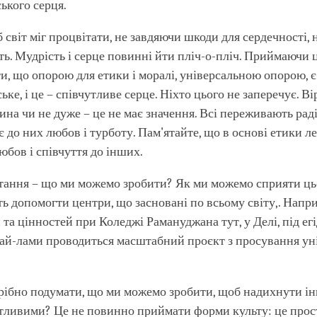
ького серця.
б світ міг процвітати, не завдяючи шкоди для сердечності, 
ть. Мудрість і серце повинні йти пліч-о-пліч. Приймаючи ц
и, що опорою для етики і моралі, універсальною опорою, 
ке, і це – співчутливе серце. Ніхто цього не заперечує. Ві
ина чи не дуже – це не має значення. Всі переживають раді
є до них любов і турботу. Пам'ятайте, що в основі етики л
юбов і співчуття до інших.
тання – що ми можемо зробити? Як ми можемо сприяти ць
ь допомогти центри, що засновані по всьому світу,. Напри
 та цінностей при Коледжі Рамануджана тут, у Делі, під е
ай-лами проводиться масштабний проєкт з просування ун
рібно подумати, що ми можемо зробити, щоб надихнути і
тливими? Це не повинно приймати форми культу: це прос